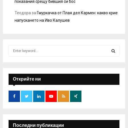
показания срещу бившия си бос
Теодора
за
Гмуркачка от Плая дел Кармен: какво крие
напускането на Иво Калушев
S
e
a
S
r
c
E
h
Открийте ни
f
A
o
r
R
:
C
H
Последни публикации