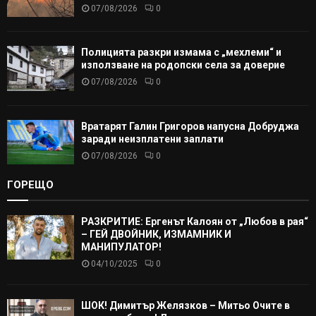
07/08/2026
0
Полицията разкри измама с „мехлеми“ и
използване на родопски села за доверие
07/08/2026
0
Вратарят Галин Григоров напусна Добруджа
заради неизплатени заплати
07/08/2026
0
ГОРЕЩО
РАЗКРИТИЕ: Ергенът Калоян от „Любов в рая“
– ГЕЙ ДВОЙНИК, ИЗМАМНИК И
МАНИПУЛАТОР!
04/10/2025
0
ШОК! Димитър Желязков – Митьо Очите в