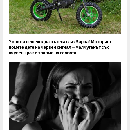
Ужас на пешеходна пътека във Варна! Моторист
помете дете на червен сигнал – малчуганът със
счупен крак и травма на главата.