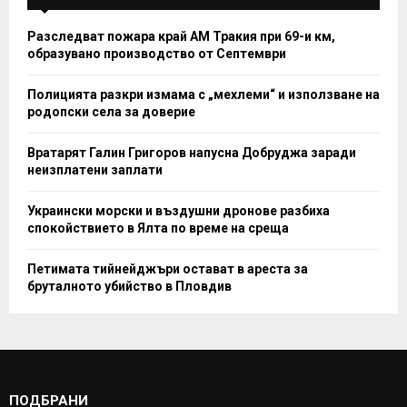
Разследват пожара край АМ Тракия при 69-и км,
образувано производство от Септември
Полицията разкри измама с „мехлеми“ и използване на
родопски села за доверие
Вратарят Галин Григоров напусна Добруджа заради
неизплатени заплати
Украински морски и въздушни дронове разбиха
спокойствието в Ялта по време на среща
Петимата тийнейджъри остават в ареста за
бруталното убийство в Пловдив
ПОДБРАНИ