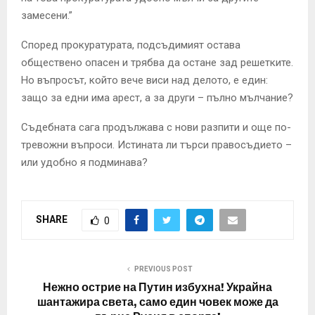
замесени.”
Според прокуратурата, подсъдимият остава
обществено опасен и трябва да остане зад решетките.
Но въпросът, който вече виси над делото, е един:
защо за едни има арест, а за други – пълно мълчание?
Съдебната сага продължава с нови разпити и още по-
тревожни въпроси. Истината ли търси правосъдието –
или удобно я подминава?
SHARE
0
PREVIOUS POST
Нежно острие на Путин избухна! Украйна
шантажира света, само един човек може да