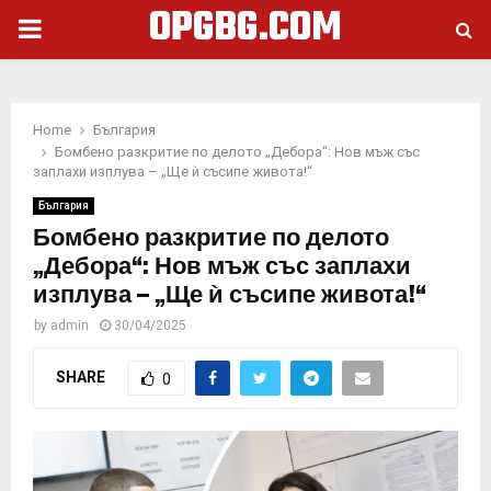
OPGBG.COM
PRIMARY
MENU
Home
България
Бомбено разкритие по делото „Дебора“: Нов мъж със
заплахи изплува – „Ще ѝ съсипе живота!“
България
Бомбено разкритие по делото
„Дебора“: Нов мъж със заплахи
изплува – „Ще ѝ съсипе живота!“
by
admin
30/04/2025
SHARE
0