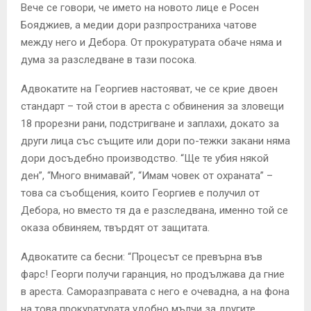
Вече се говори, че името на новото лице е Росен
Бояджиев, а медии дори разпространиха чатове
между него и Дебора. От прокуратурата обаче няма и
дума за разследване в тази посока.
Адвокатите на Георгиев настояват, че се крие двоен
стандарт – той стои в ареста с обвинения за зловещи
18 прорезни рани, подстригване и заплахи, докато за
други лица със същите или дори по-тежки закани няма
дори досъдебно производство. “Ще те убия някой
ден”, “Много внимавай”, “Имам човек от охраната” –
това са съобщения, които Георгиев е получил от
Дебора, но вместо тя да е разследвана, именно той се
оказа обвиняем, твърдят от защитата.
Адвокатите са бесни: “Процесът се превърна във
фарс! Георги получи гаранция, но продължава да гние
в ареста. Саморазправата с него е очевадна, а на фона
на това прокуратурата удобно мълчи за другите