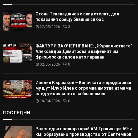
Стоян Тенекеджиев е свидетелят, дал
показания срещу бившия си бос
22/05/2026
3
ФАКТУРИ ЗА ОЧЕРНЯВАНЕ: „Журналистката“
Александра Димитрова и кафевият им
фризьорски салон като параван
02/05/2026
0
Ивелин Кършаков – Капачката и придворния
му шут Илчо Илев с огромна имотна измама
след уморяването на бизнесмен
18/04/2026
0
ПОСЛЕДНИ
Разследват пожара край АМ Тракия при 69-и
км, образувано производство от Септември