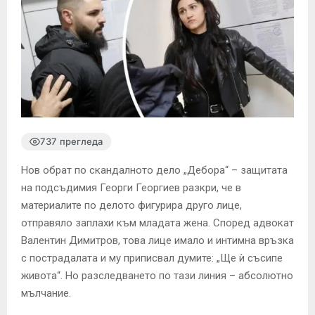
737 прегледа
Нов обрат по скандалното дело „Дебора“ – защитата
на подсъдимия Георги Георгиев разкри, че в
материалите по делото фигурира друго лице,
отправяло заплахи към младата жена. Според адвокат
Валентин Димитров, това лице имало и интимна връзка
с пострадалата и му приписвал думите: „Ще ѝ съсипе
живота“. Но разследването по тази линия – абсолютно
мълчание.