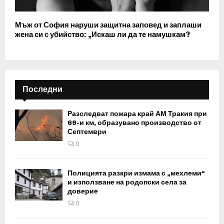
Мъж от София наруши защитна заповед и заплаши
жена си с убийство: „Искаш ли да те намушкам?
Последни
Разследват пожара край АМ Тракия при
69-и км, образувано производство от
Септември
0
Полицията разкри измама с „мехлеми“
и използване на родопски села за
доверие
0