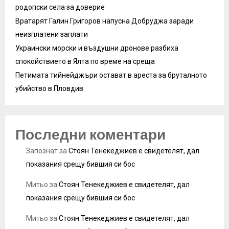
родопски села за доверие
Вратарят Галин Григоров напусна Добруджа заради
неизплатени заплати
Украински морски и въздушни дронове разбиха
спокойствието в Ялта по време на среща
Петимата тийнейджъри остават в ареста за бруталното
убийство в Пловдив
Последни коментари
Запознат
за
Стоян Тенекеджиев е свидетелят, дал
показания срещу бившия си бос
Митьо
за
Стоян Тенекеджиев е свидетелят, дал
показания срещу бившия си бос
Митьо
за
Стоян Тенекеджиев е свидетелят, дал