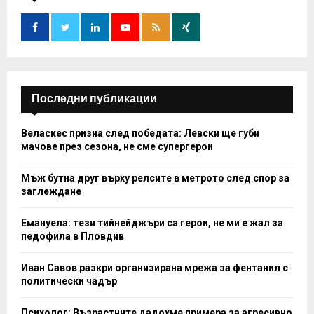
A
o
r
R
:
C
H
Последни публикации
Веласкес призна след победата: Левски ще губи
мачове през сезона, не сме супергерои
Мъж бутна друг върху релсите в метрото след спор за
заглеждане
Емануела: тези тийнейджъри са герои, не ми е жал за
педофила в Пловдив
Иван Савов разкри организирана мрежа за фентанил с
политически чадър
Психолог: Възрастните дадохме примера за агресивно