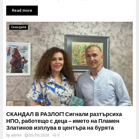
Read more
Скандали
СКАНДАЛ В РАЗЛОГ! Сигнали разтърсиха
НПО, работещо с деца – името на Пламен
Златинов изплува в центъра на бурята
by
admin
05/03/2026
0