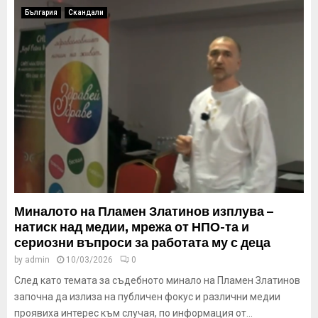
България
Скандали
Миналото на Пламен Златинов изплува –
натиск над медии, мрежа от НПО-та и
сериозни въпроси за работата му с деца
by
admin
10/03/2026
0
След като темата за съдебното минало на Пламен Златинов
започна да излиза на публичен фокус и различни медии
проявиха интерес към случая, по информация от...