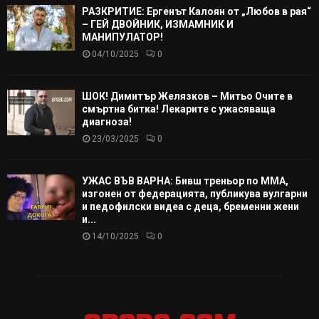
РАЗКРИТИЕ: Ергенът Калоян от „Любов в рая“
– ГЕЙ ДВОЙНИК, ИЗМАМНИК И
МАНИПУЛАТОР!
04/10/2025
0
ШОК! Димитър Желязков – Митьо Очите в
смъртна битка! Лекарите с ужасяваща
диагноза!
23/03/2025
0
УЖАС ВЪВ ВАРНА: Бивш треньор по ММА,
изгонен от федерацията, публикува вулгарни
и педофилски видеа с деца, бременни жени
и...
14/10/2025
0