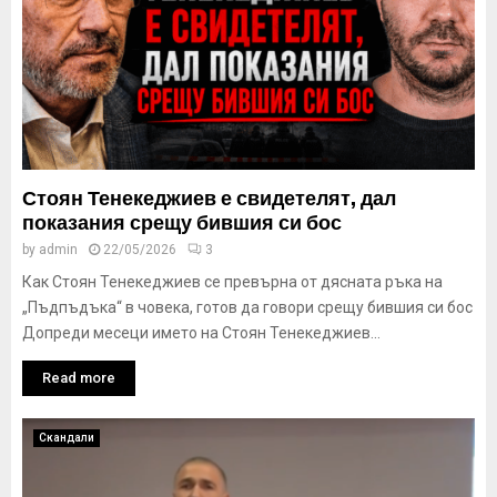
Стоян Тенекеджиев е свидетелят, дал
показания срещу бившия си бос
by
admin
22/05/2026
3
Как Стоян Тенекеджиев се превърна от дясната ръка на
„Пъдпъдъка“ в човека, готов да говори срещу бившия си бос
Допреди месеци името на Стоян Тенекеджиев...
Read more
Скандали