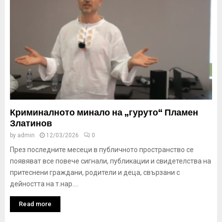
Криминалното минало на „гуруто“ Пламен
Златинов
by
admin
12/03/2026
0
През последните месеци в публичното пространство се
появяват все повече сигнали, публикации и свидетелства на
притеснени граждани, родители и деца, свързани с
дейността на т.нар....
Read more