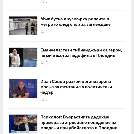
0
Мъж бутна друг върху релсите в
метрото след спор за заглеждане
0
Емануела: тези тийнейджъри са герои,
не ми е жал за педофила в Пловдив
0
Иван Савов разкри организирана
мрежа за фентанил с политически
чадър
0
Психолог: Възрастните дадохме
примера за агресивно поведение на
младежи при убийството в Пловдив