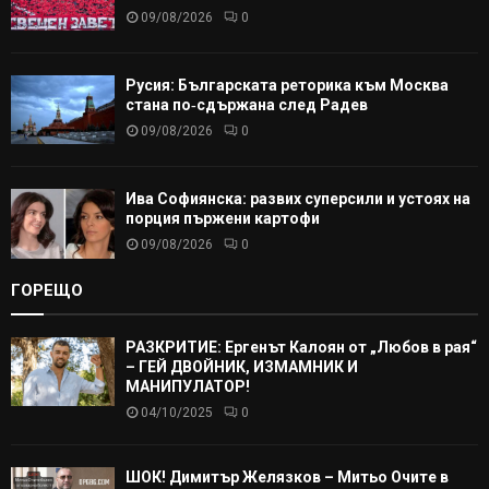
09/08/2026
0
Русия: Българската реторика към Москва
стана по‑сдържана след Радев
09/08/2026
0
Ива Софиянска: развих суперсили и устоях на
порция пържени картофи
09/08/2026
0
ГОРЕЩО
РАЗКРИТИЕ: Ергенът Калоян от „Любов в рая“
– ГЕЙ ДВОЙНИК, ИЗМАМНИК И
МАНИПУЛАТОР!
04/10/2025
0
ШОК! Димитър Желязков – Митьо Очите в