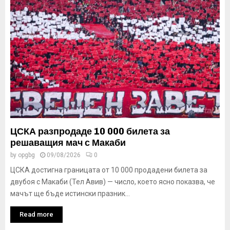
ЦСКА разпродаде 10 000 билета за
решаващия мач с Макаби
by
opgbg
09/08/2026
0
ЦСКА достигна границата от 10 000 продадени билета за
двубоя с Макаби (Тел Авив) — число, което ясно показва, че
мачът ще бъде истински празник...
Read more