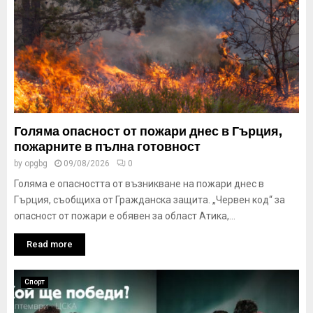
Голяма опасност от пожари днес в Гърция,
пожарните в пълна готовност
by
opgbg
09/08/2026
0
Голяма е опасността от възникване на пожари днес в
Гърция, съобщиха от Гражданска защита. „Червен код“ за
опасност от пожари е обявен за област Атика,...
Read more
Спорт