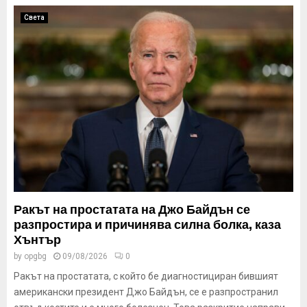
Света
Ракът на простатата на Джо Байдън се
разпростира и причинява силна болка, каза
Хънтър
by
opgbg
09/08/2026
0
Ракът на простатата, с който бе диагностициран бившият
американски президент Джо Байдън, се е разпространил