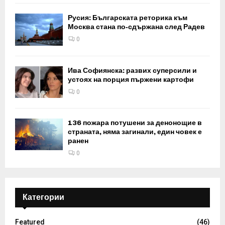
Русия: Българската реторика към
Москва стана по‑сдържана след Радев
0
Ива Софиянска: развих суперсили и
устоях на порция пържени картофи
0
136 пожара потушени за денонощие в
страната, няма загинали, един човек е
ранен
0
Категории
Featured
(46)