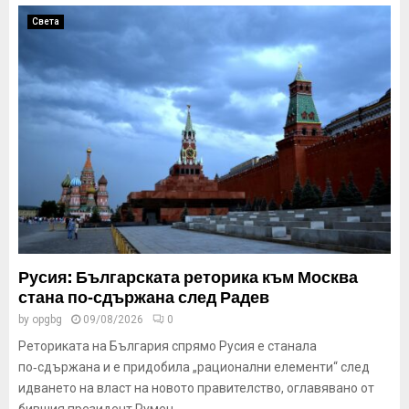
Света
Русия: Българската реторика към Москва
стана по‑сдържана след Радев
by
opgbg
09/08/2026
0
Реториката на България спрямо Русия е станала
по‑сдържана и е придобила „рационални елементи“ след
идването на власт на новото правителство, оглавявано от