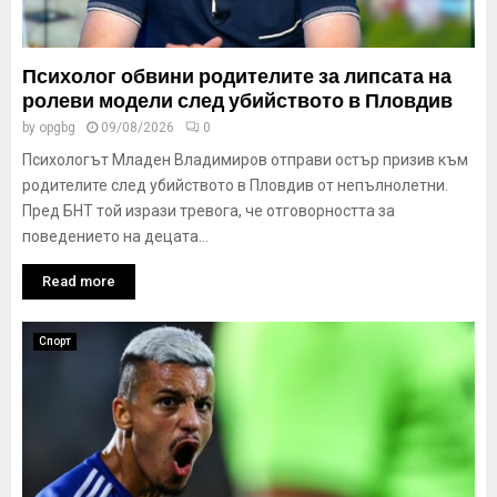
Психолог обвини родителите за липсата на
ролеви модели след убийството в Пловдив
by
opgbg
09/08/2026
0
Психологът Младен Владимиров отправи остър призив към
родителите след убийството в Пловдив от непълнолетни.
Пред БНТ той изрази тревога, че отговорността за
поведението на децата...
Read more
Спорт