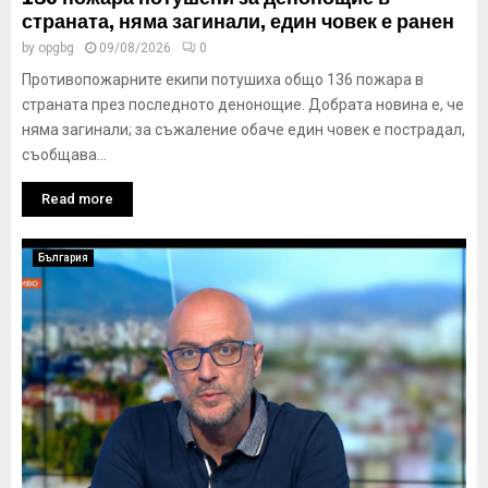
страната, няма загинали, един човек е ранен
by
opgbg
09/08/2026
0
Противопожарните екипи потушиха общо 136 пожара в
страната през последното денонощие. Добрата новина е, че
няма загинали; за съжаление обаче един човек е пострадал,
съобщава...
Read more
България