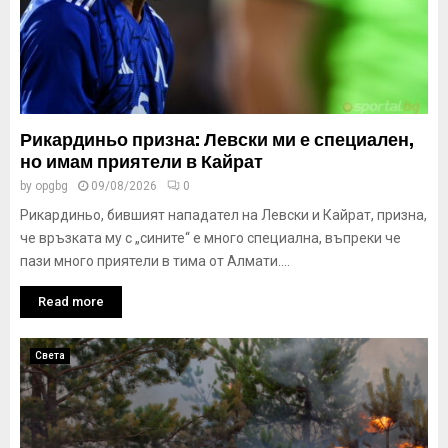
Рикардиньо призна: Левски ми е специален,
но имам приятели в Кайрат
by
opgbg
09/08/2026
0
Рикардиньо, бившият нападател на Левски и Кайрат, призна,
че връзката му с „сините“ е много специална, въпреки че
пази много приятели в тима от Алмати....
Read more
Света