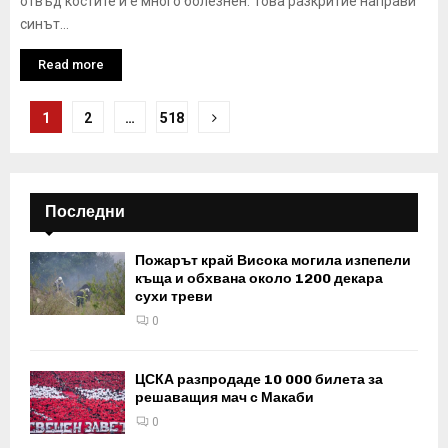
отвъд костите и е много болезнен. Това разкритие направи
синът...
Read more
Разделяне
1
2
…
518
на
публикациите
Последни
на
страници
Пожарът край Висока могила изпепели
къща и обхвана около 1200 декара
сухи треви
0
ЦСКА разпродаде 10 000 билета за
решаващия мач с Макаби
0