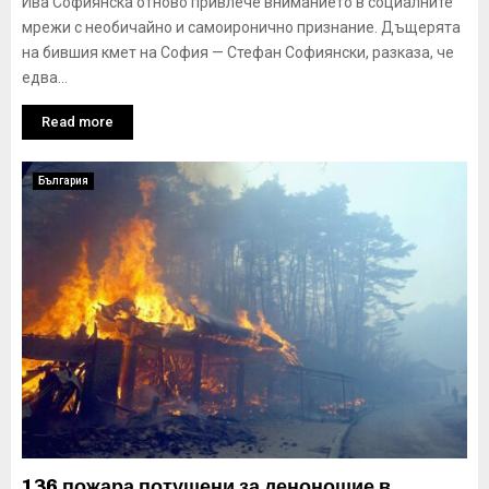
Ива Софиянска отново привлече вниманието в социалните
мрежи с необичайно и самоиронично признание. Дъщерята
на бившия кмет на София — Стефан Софиянски, разказа, че
едва...
Read more
България
136 пожара потушени за денонощие в