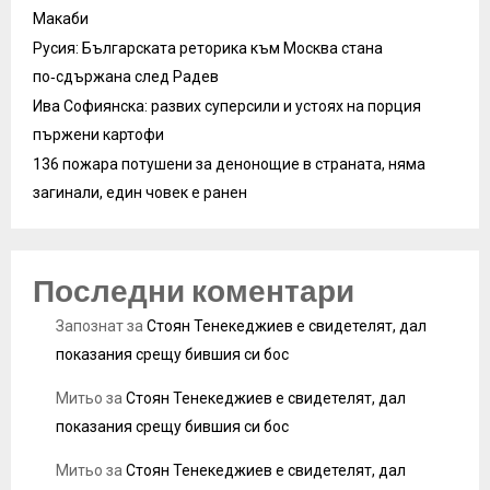
Макаби
Русия: Българската реторика към Москва стана
по‑сдържана след Радев
Ива Софиянска: развих суперсили и устоях на порция
пържени картофи
136 пожара потушени за денонощие в страната, няма
загинали, един човек е ранен
Последни коментари
Запознат
за
Стоян Тенекеджиев е свидетелят, дал
показания срещу бившия си бос
Митьо
за
Стоян Тенекеджиев е свидетелят, дал
показания срещу бившия си бос
Митьо
за
Стоян Тенекеджиев е свидетелят, дал