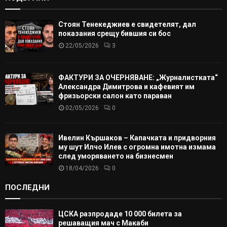
Стоян Тенекеджиев е свидетелят, дал
показания срещу бившия си бос
22/05/2026
3
ФАКТУРИ ЗА ОЧЕРНЯВАНЕ: „Журналистката“
Александра Димитрова и кафевият им
фризьорски салон като параван
02/05/2026
0
Ивелин Кършаков – Капачката и придворния
му шут Илчо Илев с огромна имотна измама
след уморяването на бизнесмен
18/04/2026
0
ПОСЛЕДНИ
ЦСКА разпродаде 10 000 билета за
решаващия мач с Макаби