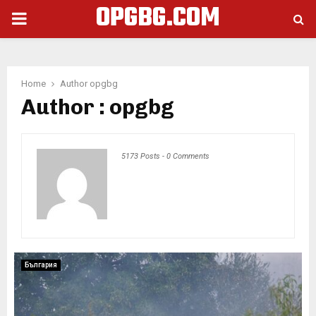
OPGBG.COM
PRIMARY
MENU
Home
Author
opgbg
Author :
opgbg
5173 Posts
-
0 Comments
България