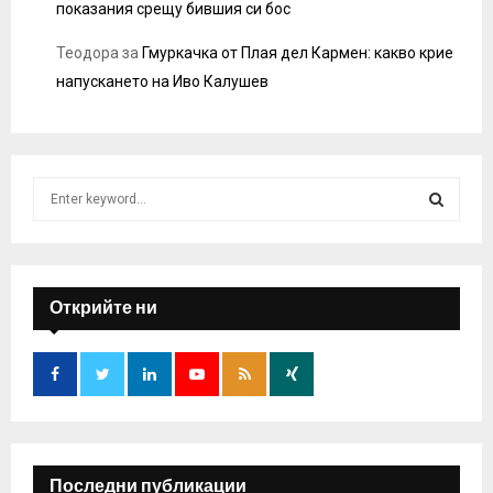
показания срещу бившия си бос
Теодора
за
Гмуркачка от Плая дел Кармен: какво крие
напускането на Иво Калушев
S
e
a
S
r
c
E
h
Открийте ни
f
A
o
r
R
:
C
H
Последни публикации