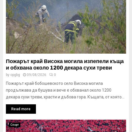
Пожарът край Висока могила изпепели къща
и обхвана около 1200 декара сухи треви
by
opgbg
09/08/2026
0
Пожарът край бобошевското село Висока могила
продължава да бушува и вече е обхванал около 1200
декара сухи треви, храсти и дъбова гора. Къщата, от която...
Read more
Спорт