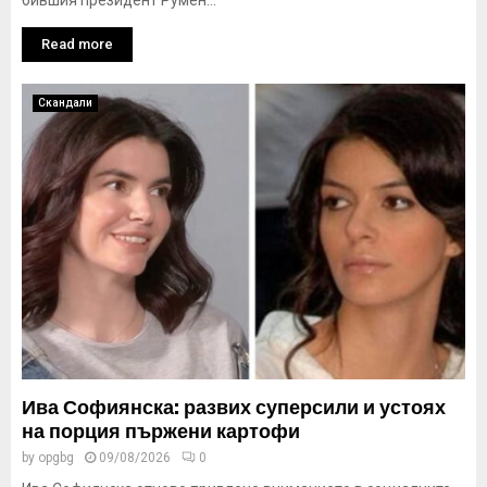
бившия президент Румен...
Read more
Скандали
Ива Софиянска: развих суперсили и устоях
на порция пържени картофи
by
opgbg
09/08/2026
0