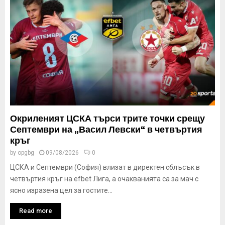
Окриленият ЦСКА търси трите точки срещу
Септември на „Васил Левски“ в четвъртия
кръг
by
opgbg
09/08/2026
0
ЦСКА и Септември (София) влизат в директен сблъсък в
четвъртия кръг на efbet Лига, а очакванията са за мач с
ясно изразена цел за гостите...
Read more