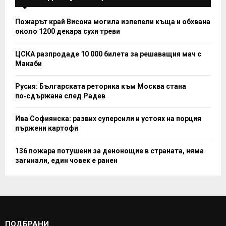
Пожарът край Висока могила изпепели къща и обхвана
около 1200 декара сухи треви
ЦСКА разпродаде 10 000 билета за решаващия мач с
Макаби
Русия: Българската реторика към Москва стана
по‑сдържана след Радев
Ива Софиянска: развих суперсили и устоях на порция
пържени картофи
136 пожара потушени за денонощие в страната, няма
загинали, един човек е ранен
ПОДБРАНИ