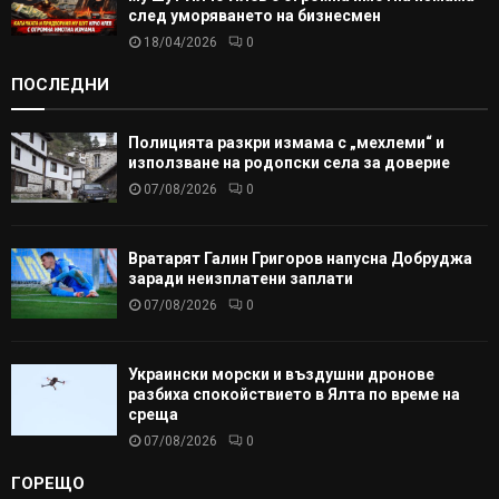
след уморяването на бизнесмен
18/04/2026
0
ПОСЛЕДНИ
Полицията разкри измама с „мехлеми“ и
използване на родопски села за доверие
07/08/2026
0
Вратарят Галин Григоров напусна Добруджа
заради неизплатени заплати
07/08/2026
0
Украински морски и въздушни дронове
разбиха спокойствието в Ялта по време на
среща
07/08/2026
0
ГОРЕЩО