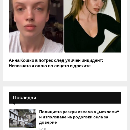
Анна Кошко в потрес след уличен инцидент:
Непозната я оплю по лицето и дрехите
Последни
Полицията разкри измама с „мехлеми“
и използване на родопски села за
доверие
0