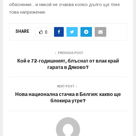
обяснение… и никой не очаква колко дълго ще тлее
това напрежение.
SHARE
0
PREVIOUS POST
Кой е 72-годишният, блъснат от влак край
гарата в Дяково?
NEXT POST
Нова национална стачка в Белгия: какво ще
блокира утре?