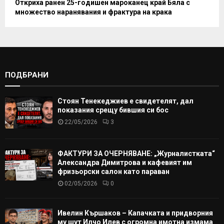
Откриха ранен 25-годишен мароканец край Бяла с
множество наранявания и фрактура на крака
ПОДБРАНИ
Стоян Тенекеджиев е свидетелят, дал
показания срещу бившия си бос
22/05/2026
3
ФАКТУРИ ЗА ОЧЕРНЯВАНЕ: „Журналистката“
Александра Димитрова и кафевият им
фризьорски салон като параван
02/05/2026
0
Ивелин Кършаков – Капачката и придворния
му шут Илчо Илев с огромна имотна измама