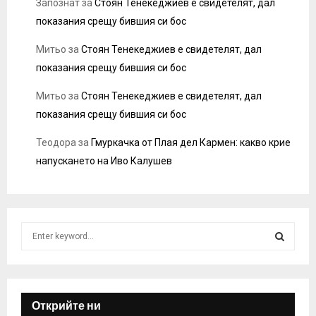
Запознат
за
Стоян Тенекеджиев е свидетелят, дал
показания срещу бившия си бос
Митьо
за
Стоян Тенекеджиев е свидетелят, дал
показания срещу бившия си бос
Митьо
за
Стоян Тенекеджиев е свидетелят, дал
показания срещу бившия си бос
Теодора
за
Гмуркачка от Плая дел Кармен: какво крие
напускането на Иво Калушев
S
e
a
S
r
c
E
h
Открийте ни