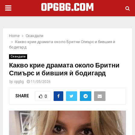
OPGBG.COM
PRIMARY
MENU
Home
Скандали
Какво крие драмата около Бритни Спиърс и бившия ѝ
бодигард
Скандали
Какво крие драмата около Бритни
Спиърс и бившия ѝ бодигард
by
opgbg
11/05/2026
SHARE
0