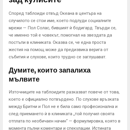
Според таблоиди отвъд Океана в центъра на
случилото се стои име, което подлуди социалните
мрежи — Пол Солас, бившият ѝ бодигард. Твърди се,
че именно той е човекът, помогнал на звездата да
постъпи в клиниката. Оказва се, че една проста
жестия на помощ може да предизвика верига от
събития и слухове, които трудно се заглушават.
Думите, които запалиха
мълвите
Източниците на таблоидите разказват повече от това,
което е официално потвърдено. По слухове връзката
между Бритни и Пол не е била само професионална и
след приемането ѝ в клиниката „той получил своята
отплата по необичаен начин“ — формулировка, която в
момента пълни коментари и спекулации. Истината