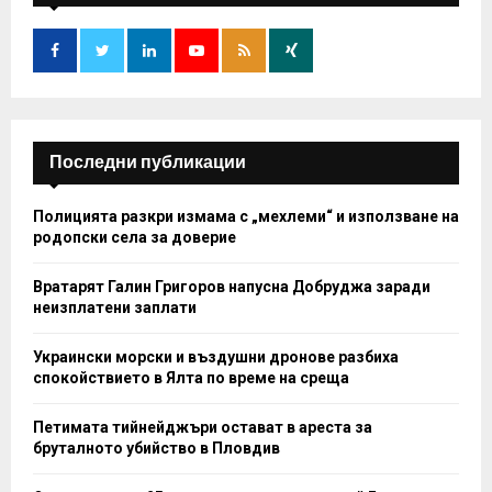
f
A
o
r
R
:
C
H
Последни публикации
Полицията разкри измама с „мехлеми“ и използване на
родопски села за доверие
Вратарят Галин Григоров напусна Добруджа заради
неизплатени заплати
Украински морски и въздушни дронове разбиха
спокойствието в Ялта по време на среща
Петимата тийнейджъри остават в ареста за
бруталното убийство в Пловдив