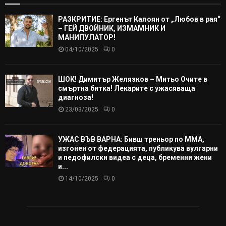
РАЗКРИТИЕ: Ергенът Калоян от „Любов в рая“
– ГЕЙ ДВОЙНИК, ИЗМАМНИК И
МАНИПУЛАТОР!
04/10/2025
0
ШОК! Димитър Желязков – Митьо Очите в
смъртна битка! Лекарите с ужасяваща
диагноза!
23/03/2025
0
УЖАС ВЪВ ВАРНА: Бивш треньор по ММА,
изгонен от федерацията, публикува вулгарни
и педофилски видеа с деца, бременни жени
и...
14/10/2025
0