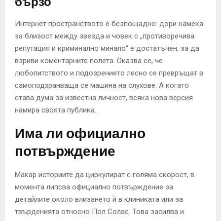
бързо
Интернет пространството е безпощадно: дори намека
за близост между звезда и човек с „противоречива
репутация и криминално минало“ е достатъчен, за да
взриви коментарните полета. Оказва се, че
любопитството и подозрението лесно се превръщат в
самоподхранваща се машина на слухове. А когато
става дума за известна личност, всяка нова версия
намира своята публика.
Има ли официално
потвърждение
Макар историите да циркулират с голяма скорост, в
момента липсва официално потвърждение за
детайлите около влизането ѝ в клиниката или за
твърденията относно Пол Солас. Това засилва и