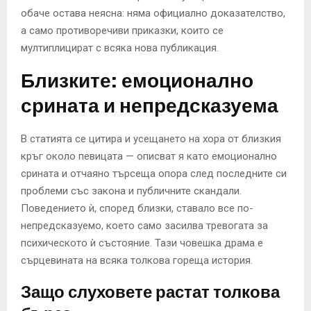
обаче остава неясна: няма официално доказателство,
а само противоречиви приказки, които се
мултиплицират с всяка нова публикация.
Близките: емоционално
срината и непредсказуема
В статията се цитира и усещането на хора от близкия
кръг около певицата — описват я като емоционално
срината и отчаяно търсеща опора след последните си
проблеми със закона и публичните скандали.
Поведението ѝ, според близки, ставало все по-
непредсказуемо, което само засилва тревогата за
психическото ѝ състояние. Тази човешка драма е
сърцевината на всяка толкова гореща история.
Защо слуховете растат толкова