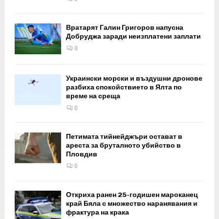
Вратарят Галин Григоров напусна
Добруджа заради неизплатени заплати
0
Украински морски и въздушни дронове
разбиха спокойствието в Ялта по
време на среща
0
Петимата тийнейджъри остават в
ареста за бруталното убийство в
Пловдив
0
Откриха ранен 25-годишен мароканец
край Бяла с множество наранявания и
фрактура на крака