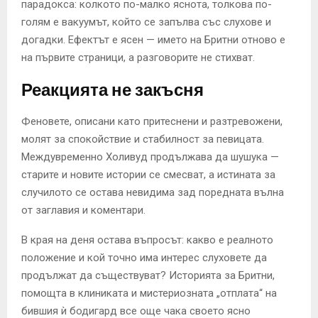
парадокса: колкото по-малко яснота, толкова по-
голям е вакуумът, който се запълва със слухове и
догадки. Ефектът е ясен — името на Бритни отново е
на първите страници, а разговорите не стихват.
Реакцията не закъсня
Феновете, описани като притеснени и разтревожени,
молят за спокойствие и стабилност за певицата.
Междувременно Холивуд продължава да шушука —
старите и новите истории се смесват, а истината за
случилото се остава невидима зад поредната вълна
от заглавия и коментари.
В края на деня остава въпросът: какво е реалното
положение и кой точно има интерес слуховете да
продължат да съществуват? Историята за Бритни,
помощта в клиниката и мистериозната „отплата“ на
бившия ѝ бодигард все още чака своето ясно