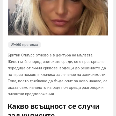
469 прегледа
Бритни Спиърс отново е в центъра на мълвата.
Животът ѝ, според светските среди, се е превърнал в
поредица от лични сривове, водещи до решението да
потърси помощ в клиника за лечение на зависимости.
Това, което трябваше да бъде опит за ново начало, се
оказа само началото на още по-горещи разговори и
пикантни предположения.
Какво всъщност се случи
зад кулисите