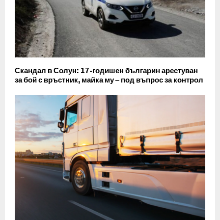
Скандал в Солун: 17-годишен българин арестуван
за бой с връстник, майка му – под въпрос за контрол