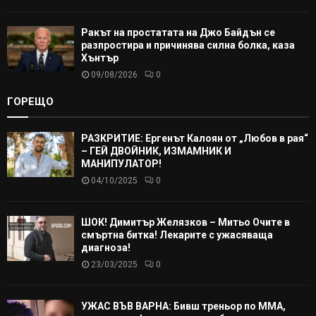
Ракът на простатата на Джо Байдън се
разпростира и причинява силна болка, каза
Хънтър
09/08/2026
0
ГОРЕЩО
РАЗКРИТИЕ: Ергенът Калоян от „Любов в рая“
– ГЕЙ ДВОЙНИК, ИЗМАМНИК И
МАНИПУЛАТОР!
04/10/2025
0
ШОК! Димитър Желязков – Митьо Очите в
смъртна битка! Лекарите с ужасяваща
диагноза!
23/03/2025
0
УЖАС ВЪВ ВАРНА: Бивш треньор по ММА,