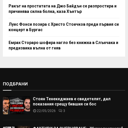
Ракът на простатата на Джо Байдън се разпростира и
причинява силна болка, каза Хънтър
Луис Фонси позира с Христо Стоичков преди първия си
концерт в Бургас
Емрах Стораро шофира нагло без книжка в Слънчака и
предизвика вълна от гняв
ПОДБРАНИ
Стоян Тенекеджиев е свидетелят, дал
показания срещу бившия си бос
22/05/2026
3