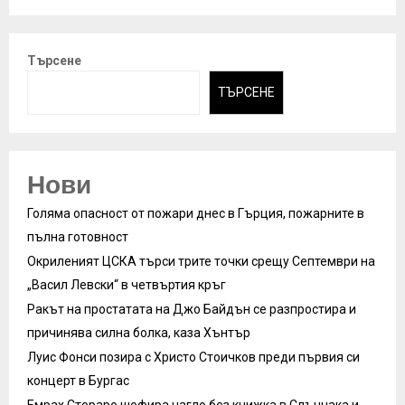
Търсене
ТЪРСЕНЕ
Нови
Голяма опасност от пожари днес в Гърция, пожарните в
пълна готовност
Окриленият ЦСКА търси трите точки срещу Септември на
„Васил Левски“ в четвъртия кръг
Ракът на простатата на Джо Байдън се разпростира и
причинява силна болка, каза Хънтър
Луис Фонси позира с Христо Стоичков преди първия си
концерт в Бургас
Емрах Стораро шофира нагло без книжка в Слънчака и