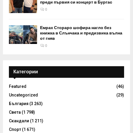
преди първия си концерт в Бургас
0
Емрах Стораро шофира нагло без
книжка в Слънчака и предизвика вълна
от гняв
0
Категории
Featured
(46)
Uncategorized
(29)
България
(3 263)
Света
(1 798)
Скандали
(1 211)
Спорт
(1 671)