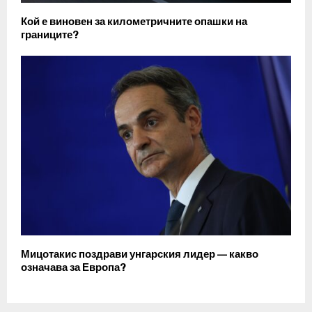
Кой е виновен за километричните опашки на
границите?
Мицотакис поздрави унгарския лидер — какво
означава за Европа?