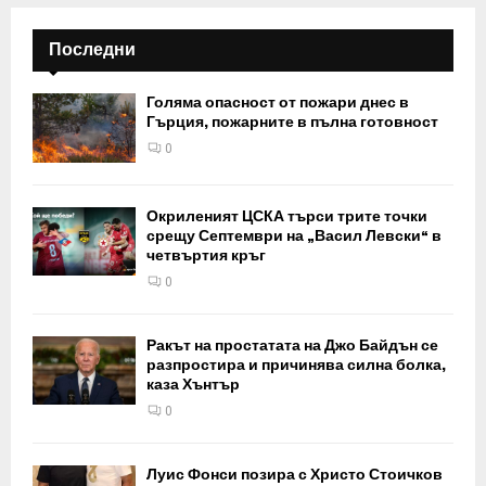
Последни
Голяма опасност от пожари днес в
Гърция, пожарните в пълна готовност
0
Окриленият ЦСКА търси трите точки
срещу Септември на „Васил Левски“ в
четвъртия кръг
0
Ракът на простатата на Джо Байдън се
разпростира и причинява силна болка,
каза Хънтър
0
Луис Фонси позира с Христо Стоичков