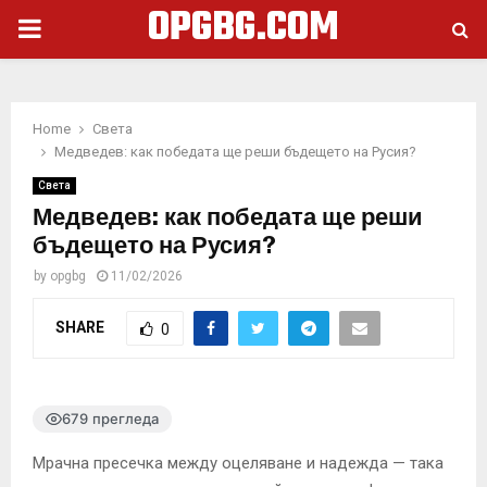
OPGBG.COM
PRIMARY
MENU
Home
Света
Медведев: как победата ще реши бъдещето на Русия?
Света
Медведев: как победата ще реши
бъдещето на Русия?
by
opgbg
11/02/2026
SHARE
0
679 прегледа
Мрачна пресечка между оцеляване и надежда — така