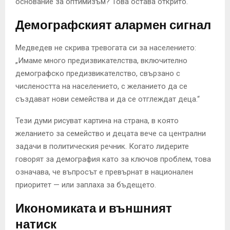
основание за оптимизъм? Това остава открито.
Демографският алармен сигнал
Медведев не скрива тревогата си за населението:
„Имаме много предизвикателства, включително
демографско предизвикателство, свързано с
числеността на населението, с желанието да се
създават нови семейства и да се отглеждат деца.“
Тези думи рисуват картина на страна, в която
желанието за семейство и децата вече са централни
задачи в политическия речник. Когато лидерите
говорят за демография като за ключов проблем, това
означава, че въпросът е превърнат в национален
приоритет — или заплаха за бъдещето.
Икономиката и външният
натиск