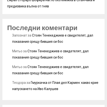
предизвика вълна от гняв
Последни коментари
Запознат
за
Стоян Тенекеджиев е свидетелят, дал
показания срещу бившия си бос
Митьо
за
Стоян Тенекеджиев е свидетелят, дал
показания срещу бившия си бос
Митьо
за
Стоян Тенекеджиев е свидетелят, дал
показания срещу бившия си бос
Теодора
за
Гмуркачка от Плая дел Кармен: какво крие
напускането на Иво Калушев