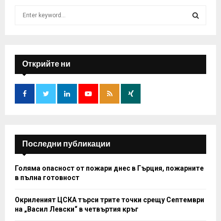
S
e
a
S
r
c
E
h
Открийте ни
f
A
o
r
R
:
C
H
Последни публикации
Голяма опасност от пожари днес в Гърция, пожарните
в пълна готовност
Окриленият ЦСКА търси трите точки срещу Септември
на „Васил Левски“ в четвъртия кръг