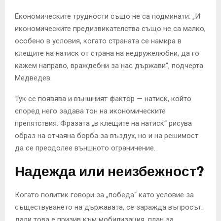
Економическите трудности също не са подминати: „И
икономическите предизвикателства също не са малко,
особено в условия, когато страната се намира в
клещите на натиск от страна на недружелюбни, да го
кажем направо, враждебни за нас държави“, подчерта
Медведев.
Тук се появява и външният фактор — натиск, който
според него задава тон на икономическите
препятствия. Фразата „в клещите на натиск“ рисува
образ на отчаяна борба за въздух, но и на решимост
да се преодолее външното ограничение.
Надежда или неизбежност?
Когато политик говори за „победа“ като условие за
съществуването на държавата, се заражда въпросът:
дали това е призив към мобилизация, план за