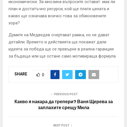
икономически. За мнозина въпросите остават: има ли
план и достатъчно ресурси, кой ще плати цената и
какво ще означава всичко това за обикновените
хора?
Думите на Медведев очертават рамка, но не дават
детайли. Времето и действията ще покажат дали
идеята за победа ще се превърне в реална гаранция
за бъдеще или ще остане само мотивираща формула.
SHARE
0
PREVIOUS POST
Какво я накара да трепери? Ваня Щерева за
заплахите срещу Мила
NEXT POST