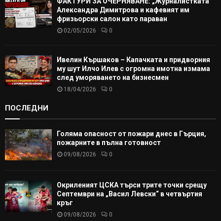
ФАКТУРИ ЗА ОЧЕРНЯВАНЕ: „Журналистката“
Александра Димитрова и кафевият им
фризьорски салон като параван
02/05/2026
0
Ивелин Кършаков – Капачката и придворния
му шут Илчо Илев с огромна имотна измама
след уморяването на бизнесмен
18/04/2026
0
ПОСЛЕДНИ
Голяма опасност от пожари днес в Гърция,
пожарните в пълна готовност
09/08/2026
0
Окриленият ЦСКА търси трите точки срещу
Септември на „Васил Левски“ в четвъртия
кръг
09/08/2026
0