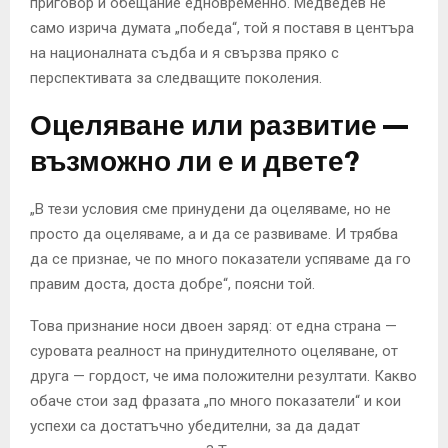
приговор и обещание едновременно. Медведев не
само изрича думата „победа“, той я поставя в центъра
на националната съдба и я свързва пряко с
перспективата за следващите поколения.
Оцеляване или развитие —
възможно ли е и двете?
„В тези условия сме принудени да оцеляваме, но не
просто да оцеляваме, а и да се развиваме. И трябва
да се признае, че по много показатели успяваме да го
правим доста, доста добре“, поясни той.
Това признание носи двоен заряд: от една страна —
суровата реалност на принудителното оцеляване, от
друга — гордост, че има положителни резултати. Какво
обаче стои зад фразата „по много показатели“ и кои
успехи са достатъчно убедителни, за да дадат