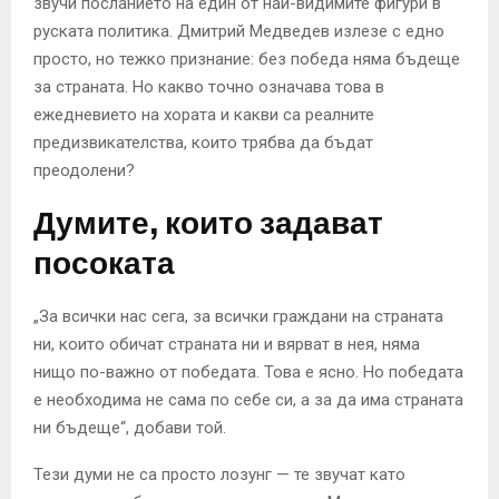
звучи посланието на един от най-видимите фигури в
руската политика. Дмитрий Медведев излезе с едно
просто, но тежко признание: без победа няма бъдеще
за страната. Но какво точно означава това в
ежедневието на хората и какви са реалните
предизвикателства, които трябва да бъдат
преодолени?
Думите, които задават
посоката
„За всички нас сега, за всички граждани на страната
ни, които обичат страната ни и вярват в нея, няма
нищо по-важно от победата. Това е ясно. Но победата
е необходима не сама по себе си, а за да има страната
ни бъдеще“, добави той.
Тези думи не са просто лозунг — те звучат като