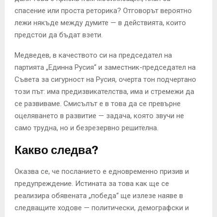
спасение или проста реторика? Отговорът вероятно
лежи някъде между думите — в действията, които
предстои да бъдат взети.
Медведев, в качеството си на председател на
партията „Единна Русия“ и заместник-председател на
Съвета за сигурност на Русия, очерта тон подчертано
този път: има предизвикателства, има и стремежи да
се развиваме. Смисълът е в това да се превърне
оцеляването в развитие — задача, която звучи не
само трудна, но и безрезервно решителна.
Какво следва?
Оказва се, че посланието е едновременно призив и
предупреждение. Истината за това как ще се
реализира обявената „победа“ ще излезе наяве в
следващите ходове — политически, демографски и