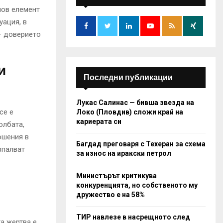
f
A
нов елемент
o
уация, в
r
R
— доверието
:
C
H
и
Последни публикации
Лукас Салинас — бивша звезда на
се е
Локо (Пловдив) сложи край на
кариерата си
олбата,
ошения в
Багдад преговаря с Техеран за схема
зпалват
за износ на иракски петрол
Министърът критикува
конкуренцията, но собственото му
дружество е на 58%
ТИР навлезе в насрещното след
а жертва е