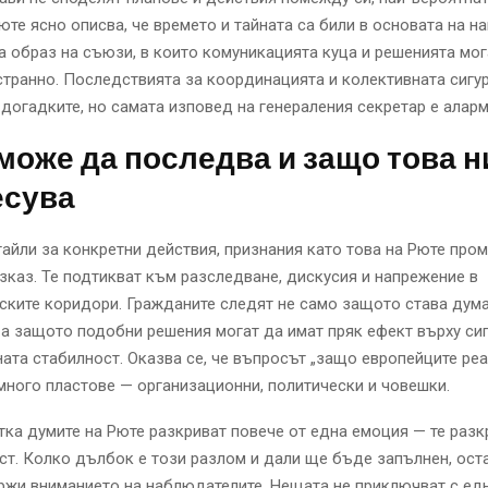
юте ясно описва, че времето и тайната са били в основата на н
 образ на съюзи, в които комуникацията куца и решенията мог
транно. Последствията за координацията и колективната сигу
 догадките, но самата изповед на генераления секретар е аларм
може да последва и защо това н
есува
айли за конкретни действия, признания като това на Рюте про
зказ. Те подтикват към разследване, дискусия и напрежение в
ките коридори. Гражданите следят не само защото става дума
 а защото подобни решения могат да имат пряк ефект върху сиг
та стабилност. Оказва се, че въпросът „защо европейците реа
много пластове — организационни, политически и човешки.
тка думите на Рюте разкриват повече от една емоция — те раз
ст. Колко дълбок е този разлом и дали ще бъде запълнен, оста
ржи вниманието на наблюдателите. Нещата не приключват с ед