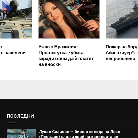
а
Ужас в Бразилия:
Пожар на борд
е населени
Проститутка е убита
Айзенхауер“: 
заради отказ да ѝ платят
непрояснено
на вноски
ПОСЛЕДНИ
Лукас Салинас — бивша звезда на Локо
(Пловдив) сложи край на кариерата си