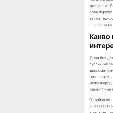
доверието. Р
Това поражда
взимат еднос
в сферата на
Какво 
интер
Дори без дет
публичния ра
дипломатичес
геополитика,
международна
бавно?“ има 
В крайна сме
и неизвестно
която ще дъ