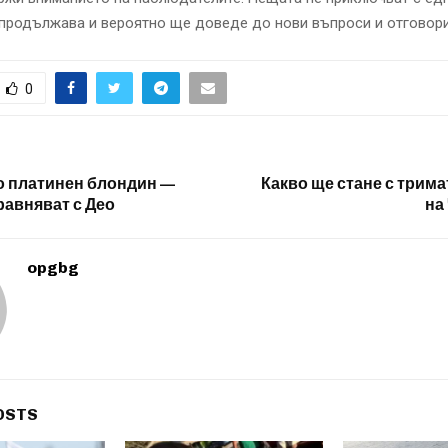
 продължава и вероятно ще доведе до нови въпроси и отговор
0
о платинен блондин —
Какво ще стане с трима
равняват с Део
на
opgbg
OSTS