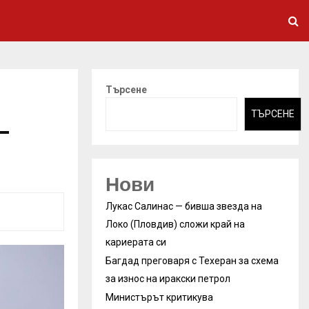
Търсене
ТЪРСЕНЕ
—
Нови
Лукас Салинас — бивша звезда на
Локо (Пловдив) сложи край на
кариерата си
Багдад преговаря с Техеран за схема
за износ на иракски петрол
Министърът критикува