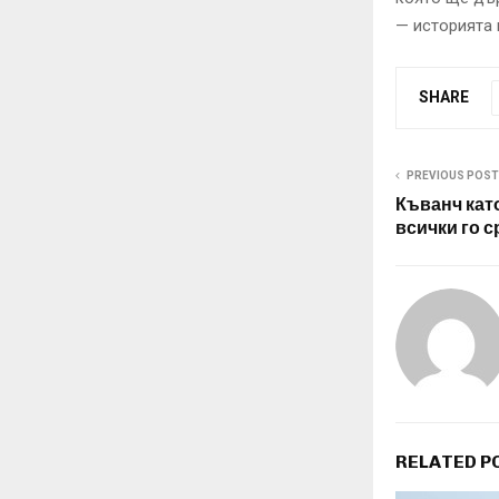
— историята
SHARE
PREVIOUS POST
Къванч кат
всички го с
RELATED P