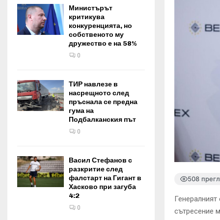
Министърът
критикува
конкуренцията, но
собственото му
дружество е на 58%
0
ТИР навлезе в
насрещното след
пръснала се предна
гума на
Подбалканския път
0
Васил Стефанов с
разкритие след
фалстарт на Гигант в
508 прег
Хасково при загуба
4:2
Генералният 
0
сътресение м