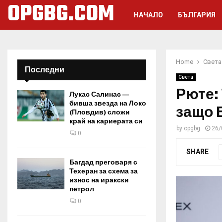
OPGBG.COM
НАЧАЛО
БЪЛГАРИЯ
Home
Света
Последни
Света
Рюте:
Лукас Салинас —
бивша звезда на Локо
защо 
(Пловдив) сложи
край на кариерата си
by
opgbg
26/
0
SHARE
Багдад преговаря с
Техеран за схема за
износ на иракски
петрол
0