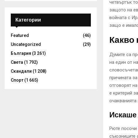
четвъртък то
защото на ев
войната с Ир
Категории
защо е имало
Featured
(46)
Какво 
Uncategorized
(29)
България
(3 261)
Думите са пр
на един от н
Света
(1 792)
словосъчетан
Скандали
(1 208)
причината за
Спорт
(1 665)
отговорят на
е критерий з
очакванията
Искаше 
Рюте посочи
съюзниците с