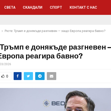
СВЕТА
СКАНДАЛИ
СПОРТ
КОНТАКТ С НАС
Рюте: Тръмп е донякъде разгневен — защо Европа реагира бавно?
 Тръмп е донякъде разгневен 
Европа реагира бавно?
03/2026
0