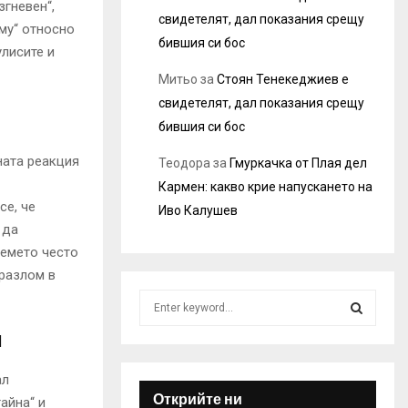
гневен“,
свидетелят, дал показания срещу
му“ относно
бившия си бос
улисите и
Митьо
за
Стоян Тенекеджиев е
свидетелят, дал показания срещу
бившия си бос
ната реакция
Теодора
за
Гмуркачка от Плая дел
Кармен: какво крие напускането на
се, че
Иво Калушев
 да
ремето често
 разлом в
S
e
и
a
S
r
c
ал
E
h
Открийте ни
айна“ и