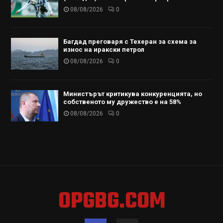
08/08/2026
0
Багдад преговаря с Техеран за схема за
износ на иракски петрол
08/08/2026
0
Министърът критикува конкуренцията, но
собственото му дружество е на 58%
08/08/2026
0
OPGBG.COM