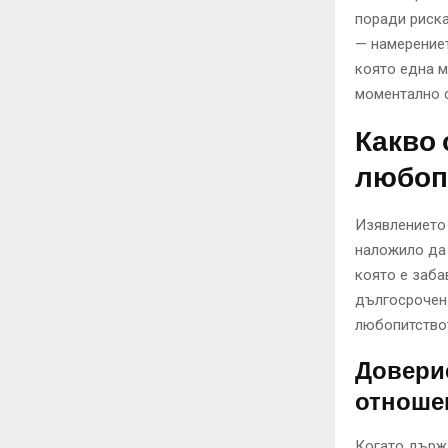
поради риска
— намерениет
която една 
моментално с
Какво 
любоп
Изявлението 
наложило да 
която е заб
дългосрочен
любопитствот
Доверие
отноше
Когато държа