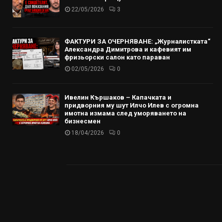
22/05/2026
3
ФАКТУРИ ЗА ОЧЕРНЯВАНЕ: „Журналистката“
Александра Димитрова и кафевият им
фризьорски салон като параван
02/05/2026
0
Ивелин Кършаков – Капачката и
придворния му шут Илчо Илев с огромна
имотна измама след уморяването на
бизнесмен
18/04/2026
0