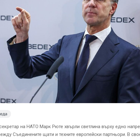
леда
секретар на НАТО Марк Рюте хвърли светлина върху едно напре
ежду Съединените щати и техните европейски партньори. В сво