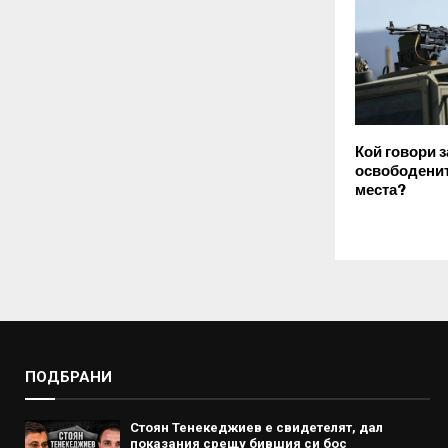
Кой говори з
освободенит
места?
ПОДБРАНИ
Стоян Тенекеджиев е свидетелят, дал
показания срещу бившия си бос