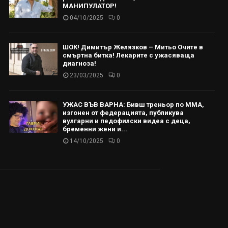
МАНИПУЛАТОР!
04/10/2025
0
ШОК! Димитър Желязков – Митьо Очите в
смъртна битка! Лекарите с ужасяваща
диагноза!
23/03/2025
0
УЖАС ВЪВ ВАРНА: Бивш треньор по ММА,
изгонен от федерацията, публикува
вулгарни и педофилски видеа с деца,
бременни жени и...
14/10/2025
0