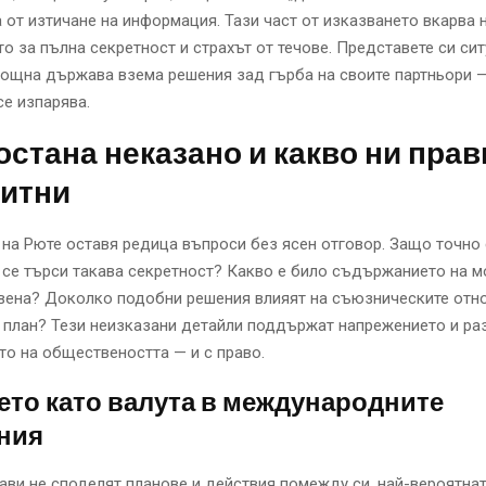
 от изтичане на информация. Тази част от изказването вкарва 
о за пълна секретност и страхът от течове. Представете си сит
мощна държава взема решения зад гърба на своите партньори 
е изпарява.
остана неказано и какво ни прав
итни
на Рюте оставя редица въпроси без ясен отговор. Защо точно 
се търси такава секретност? Какво е било съдържанието на м
авена? Доколко подобни решения влияят на съюзническите отн
 план? Тези неизказани детайли поддържат напрежението и ра
о на обществеността — и с право.
то като валута в международните
ния
ви не споделят планове и действия помежду си, най-вероятнат