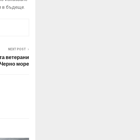
и в бъдеще.
NEXT POST
та ветерани
 Черно море