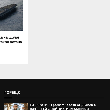
а на „Дуан
какво остана
ГОРЕЩО
РАЗКРИТИЕ: Ергенът Калоян от „Любов в
рая“ – ГЕЙ ДВОЙНИК, ИЗМАМНИК И