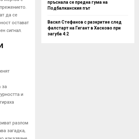
пръснала се предна гума на
апрежението.
Подбалканския път
ат да се
Васил Стефанов с разкритие след
рност остават
фалстарт на Гигант в Хасково при
ен сигнал.
загуба 4:2
и
менят
 за
урността и
гираха
криват разлом
ва загадка,
но изказване