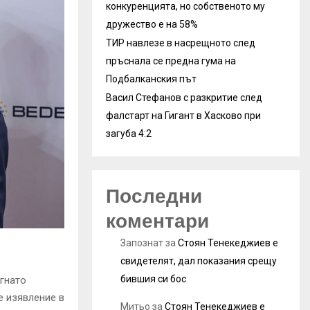
конкуренцията, но собственото му
дружество е на 58%
ТИР навлезе в насрещното след
пръснала се предна гума на
Подбалканския път
Васил Стефанов с разкритие след
фалстарт на Гигант в Хасково при
загуба 4:2
Последни
коментари
Запознат
за
Стоян Тенекеджиев е
свидетелят, дал показания срещу
бившия си бос
гнато
е изявление в
Митьо
за
Стоян Тенекеджиев е