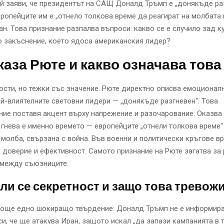
й заяви, че президентът на САЩ Доналд Тръмп е „донякъде раз
ропейците им е „отнело толкова време да реагират на молбата 
ан. Това признание разпалва въпроси: какво се е случило зад к
 закъснение, което ядоса американския лидер?
каза Рюте и какво означава това
ости, но тежки със значение. Рюте директно описва емоционал
ай-влиятелните световни лидери — „донякъде разгневен“. Това
ие поставя акцент върху напрежение и разочарование. Оказва 
 гнева е именно времето — европейците „отнели толкова време“
 молба, свързана с война. Във военни и политически кръгове в
а доверие и ефективност. Самото признание на Рюте загатва за
 между съюзниците.
ли се секретност и защо това тревож
 още едно шокиращо твърдение: Доналд Тръмп не е информир
и, че ще атакува Иран, защото искал „да запази кампанията в т