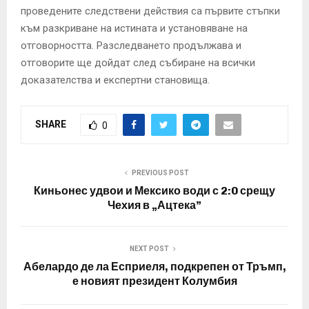
проведените следствени действия са първите стъпки
към разкриване на истината и установяване на
отговорността. Разследването продължава и
отговорите ще дойдат след събиране на всички
доказателства и експертни становища.
SHARE
0
PREVIOUS POST
Киньонес удвои и Мексико води с 2:0 срещу
Чехия в „Ацтека”
NEXT POST
Абелардо де ла Есприеля, подкрепен от Тръмп,
е новият президент Колумбия