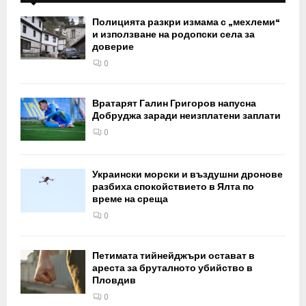
Полицията разкри измама с „мехлеми“
и използване на родопски села за
доверие
0
Вратарят Галин Григоров напусна
Добруджа заради неизплатени заплати
0
Украински морски и въздушни дронове
разбиха спокойствието в Ялта по
време на среща
0
Петимата тийнейджъри остават в
ареста за бруталното убийство в
Пловдив
0