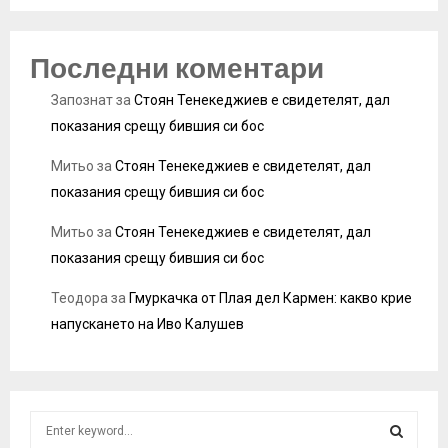
Последни коментари
Запознат
за
Стоян Тенекеджиев е свидетелят, дал
показания срещу бившия си бос
Митьо
за
Стоян Тенекеджиев е свидетелят, дал
показания срещу бившия си бос
Митьо
за
Стоян Тенекеджиев е свидетелят, дал
показания срещу бившия си бос
Теодора
за
Гмуркачка от Плая дел Кармен: какво крие
напускането на Иво Калушев
S
e