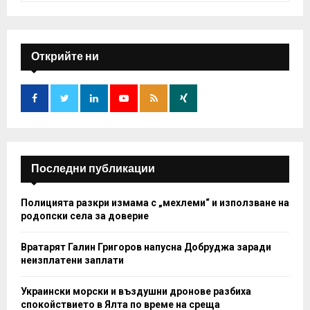
a
S
r
c
E
h
Открийте ни
f
A
o
r
R
:
C
H
Последни публикации
Полицията разкри измама с „мехлеми“ и използване на
родопски села за доверие
Вратарят Галин Григоров напусна Добруджа заради
неизплатени заплати
Украински морски и въздушни дронове разбиха
спокойствието в Ялта по време на среща