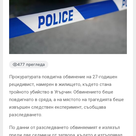
477 прегледа
Прокуратурата повдигна обвинение на 27-годишен
рецидивист, намерен в жилището, където стана
тройното убийство в Угърчин. Обвинението беше
повдигнато в сряда, а на мястото на трагедията беше
извършен следствен експеримент, съобщава
разследването.
По данни от разследването обвиняемият е излязъл
преди две седмици от затвора, където е изтърпявал