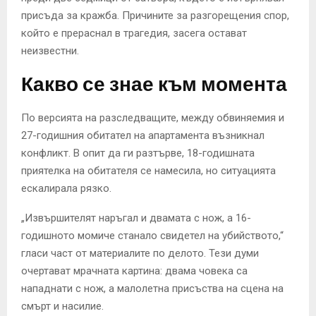
присъда за кражба. Причините за разгорещения спор,
който е прераснал в трагедия, засега остават
неизвестни.
Какво се знае към момента
По версията на разследващите, между обвиняемия и
27-годишния обитател на апартамента възникнал
конфликт. В опит да ги разтърве, 18-годишната
приятелка на обитателя се намесила, но ситуацията
ескалирала рязко.
„Извършителят наръгал и двамата с нож, а 16-
годишното момиче станало свидетел на убийството,“
гласи част от материалите по делото. Тези думи
очертават мрачната картина: двама човека са
нападнати с нож, а малолетна присъства на сцена на
смърт и насилие.