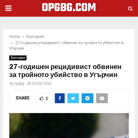
OPGBG.COM
PRIMARY
MENU
Home
България
27-годишен рецидивист обвинен за тройното убийство в
Угърчин
България
27-годишен рецидивист обвинен
за тройното убийство в Угърчин
by
opgbg
25/06/2026
SHARE
0