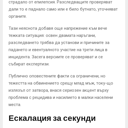
страдало от епилепсия. Разследващите проверяват
дали то е паднало само или е било бутнато, уточняват
органите.
Тази неяснота добавя още напрежение към вече
тежката ситуация: освен двамата наръгани,
разследването трябва да установи и причините за
падането и евентуалното участие на трети лица в
инцидента. Засега версиите се проверяват и се
събират експертизи.
Публично оповестените факти са ограничени, но
тежестта на обвинението срещу млад мъж, току-що
излязъл от затвора, внася сериозен акцент върху
проблема с рецидива и насилието в малки населени
места.
Ескалация за секунди