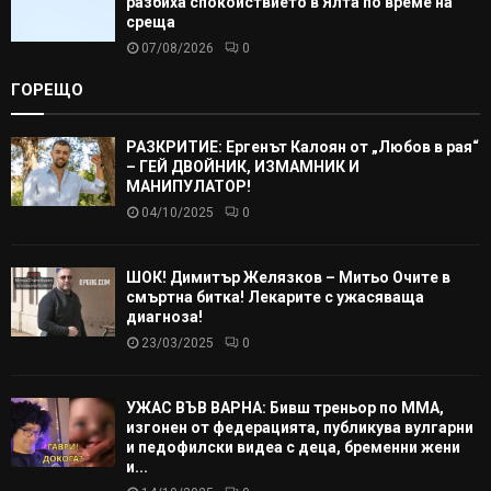
разбиха спокойствието в Ялта по време на
среща
07/08/2026
0
ГОРЕЩО
РАЗКРИТИЕ: Ергенът Калоян от „Любов в рая“
– ГЕЙ ДВОЙНИК, ИЗМАМНИК И
МАНИПУЛАТОР!
04/10/2025
0
ШОК! Димитър Желязков – Митьо Очите в
смъртна битка! Лекарите с ужасяваща
диагноза!
23/03/2025
0
УЖАС ВЪВ ВАРНА: Бивш треньор по ММА,
изгонен от федерацията, публикува вулгарни
и педофилски видеа с деца, бременни жени
и...