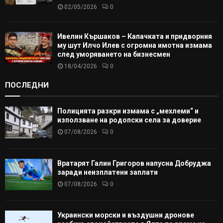
02/05/2026
0
Ивелин Кършаков – Капачката и придворния
му шут Илчо Илев с огромна имотна измама
след уморяването на бизнесмен
18/04/2026
0
ПОСЛЕДНИ
Полицията разкри измама с „мехлеми“ и
използване на родопски села за доверие
07/08/2026
0
Вратарят Галин Григоров напусна Добруджа
заради неизплатени заплати
07/08/2026
0
Украински морски и въздушни дронове