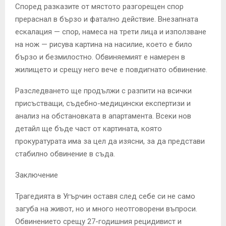
Според разказите от мястото разгорещен спор
прераснал в бързо и фатално действие. Внезапната
ескалация — спор, намеса на трети лица и използване
на нож — рисува картина на насилие, което е било
бързо и безмилостно. Обвиняемият е намерен в
жилището и срещу него вече е повдигнато обвинение.
Разследването ще продължи с разпити на всички
присъстващи, съдебно-медицински експертизи и
анализ на обстановката в апартамента. Всеки нов
детайл ще бъде част от картината, която
прокуратурата има за цел да изясни, за да представи
стабилно обвинение в съда.
Заключение
Трагедията в Угърчин оставя след себе си не само
загуба на живот, но и много неотговорени въпроси.
Обвинението срещу 27-годишния рецидивист и