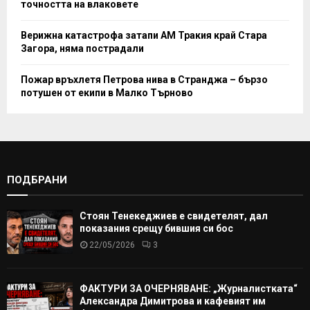
точността на влаковете
Верижна катастрофа затапи АМ Тракия край Стара
Загора, няма пострадали
Пожар връхлетя Петрова нива в Странджа – бързо
потушен от екипи в Малко Търново
ПОДБРАНИ
Стоян Тенекеджиев е свидетелят, дал
показания срещу бившия си бос
22/05/2026
3
ФАКТУРИ ЗА ОЧЕРНЯВАНЕ: „Журналистката“
Александра Димитрова и кафевият им