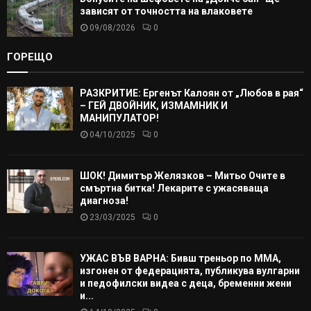
зависят от точността на влаковете
09/08/2026
0
ГОРЕЩО
РАЗКРИТИЕ: Ергенът Калоян от „Любов в рая“
– ГЕЙ ДВОЙНИК, ИЗМАМНИК И
МАНИПУЛАТОР!
04/10/2025
0
ШОК! Димитър Желязков – Митьо Очите в
смъртна битка! Лекарите с ужасяваща
диагноза!
23/03/2025
0
УЖАС ВЪВ ВАРНА: Бивш треньор по ММА,
изгонен от федерацията, публикува вулгарни
и педофилски видеа с деца, бременни жени
и...