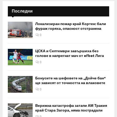
Последни
Локализиран пожар край Кортен: бали
фураж горяха, опасност отстранена
0
ЦСКА и Септември завършиха без
голове в напрегнат мач от efbet Лига
0
Бонусите на шефовете на „Дойче бан“
ще зависят от точността на влаковете
0
Верижна катастрофа затапи АМ Тракия
край Стара Загора, няма пострадали
0