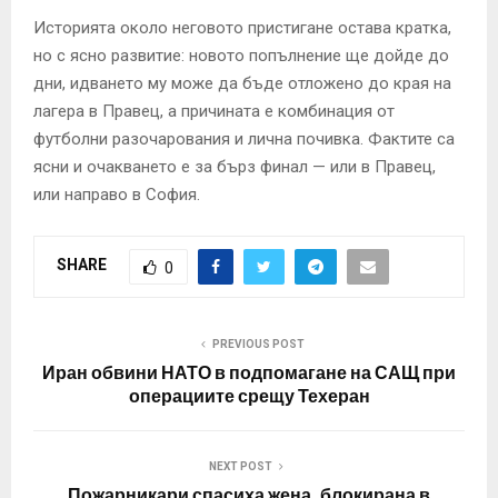
Историята около неговото пристигане остава кратка,
но с ясно развитие: новото попълнение ще дойде до
дни, идването му може да бъде отложено до края на
лагера в Правец, а причината е комбинация от
футболни разочарования и лична почивка. Фактите са
ясни и очакването е за бърз финал — или в Правец,
или направо в София.
SHARE
0
PREVIOUS POST
Иран обвини НАТО в подпомагане на САЩ при
операциите срещу Техеран
NEXT POST
Пожарникари спасиха жена, блокирана в