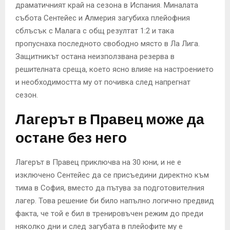
драматичният край на сезона в Испания. Миналата
събота Сентейес и Алмерия загубиха плейофния
сблъсък с Малага с общ резултат 1:2 и така
пропуснаха последното свободно място в Ла Лига.
Защитникът остана неизползвана резерва в
решителната среща, което ясно влияе на настроението
и необходимостта му от почивка след напрегнат
сезон.
Лагерът в Правец може да
остане без него
Лагерът в Правец приключва на 30 юни, и не е
изключено Сентейес да се присъедини директно към
тима в София, вместо да пътува за подготовителния
лагер. Това решение би било напълно логично предвид
факта, че той е бил в тренировъчен режим до преди
няколко дни и след загубата в плейофите му е