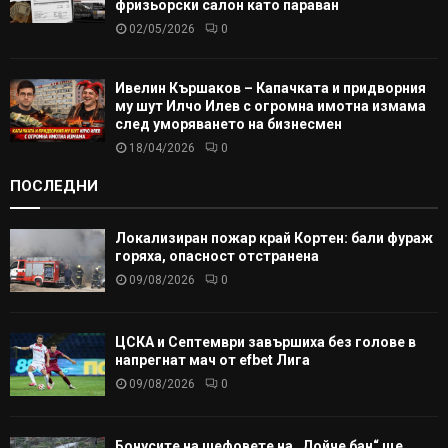
фризьорски салон като параван
02/05/2026
0
Ивелин Кършаков – Капачката и придворния
му шут Илчо Илев с огромна имотна измама
след уморяването на бизнесмен
18/04/2026
0
ПОСЛЕДНИ
Локализиран пожар край Кортен: бали фураж
горяха, опасност отстранена
09/08/2026
0
ЦСКА и Септември завършиха без голове в
напрегнат мач от efbet Лига
09/08/2026
0
Бонусите на шефовете на „Дойче бан“ ще