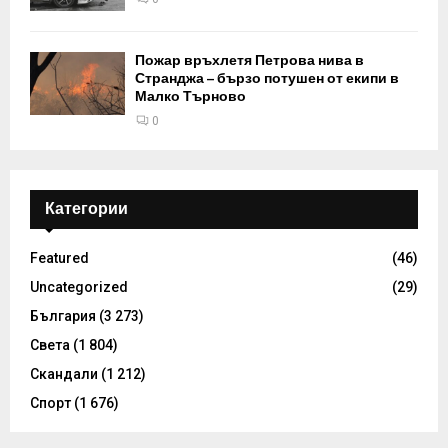
Пожар връхлетя Петрова нива в
Странджа – бързо потушен от екипи в
Малко Търново
0
Категории
Featured
(46)
Uncategorized
(29)
България
(3 273)
Света
(1 804)
Скандали
(1 212)
Спорт
(1 676)