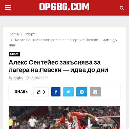
OPGBG.COM
PRIMARY
MENU
Home
Спорт
Алекс Сентейес закъснява за лагера на Левски — идва до
дни
Спорт
Алекс Сентейес закъснява за
лагера на Левски — идва до дни
by
opgbg
25/06/2026
SHARE
0