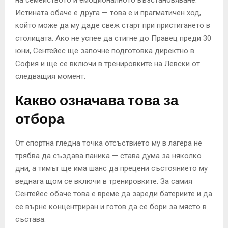
Истината обаче е друга — това е и прагматичен ход,
който може да му даде свеж старт при пристигането в
столицата. Ако не успее да стигне до Правец преди 30
юни, Сентейес ще започне подготовка директно в
София и ще се включи в тренировките на Левски от
следващия момент.
Какво означава това за
отбора
От спортна гледна точка отсъствието му в лагера не
трябва да създава паника — става дума за няколко
дни, а тимът ще има шанс да прецени състоянието му
веднага щом се включи в тренировките. За самия
Сентейес обаче това е време да зареди батериите и да
се върне концентриран и готов да се бори за място в
състава.