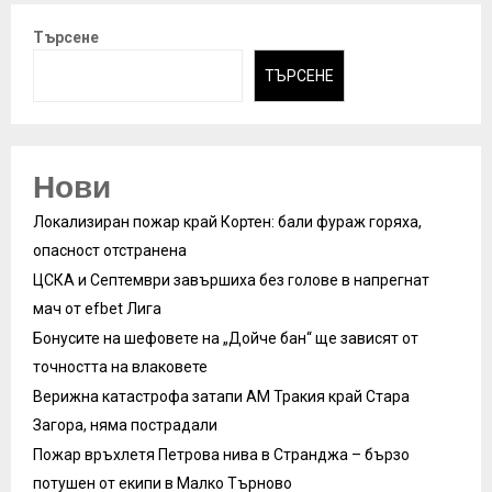
Търсене
ТЪРСЕНЕ
Нови
Локализиран пожар край Кортен: бали фураж горяха,
опасност отстранена
ЦСКА и Септември завършиха без голове в напрегнат
мач от efbet Лига
Бонусите на шефовете на „Дойче бан“ ще зависят от
точността на влаковете
Верижна катастрофа затапи АМ Тракия край Стара
Загора, няма пострадали
Пожар връхлетя Петрова нива в Странджа – бързо
потушен от екипи в Малко Търново