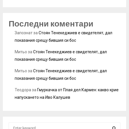
Последни коментари
Запознат
за
Стоян Тенекеджиев е свидетелят, дал
показания срещу бившия си бос
Митьо
за
Стоян Тенекеджиев е свидетелят, дал
показания срещу бившия си бос
Митьо
за
Стоян Тенекеджиев е свидетелят, дал
показания срещу бившия си бос
Теодора
за
Гмуркачка от Плая дел Кармен: какво крие
напускането на Иво Калушев
S