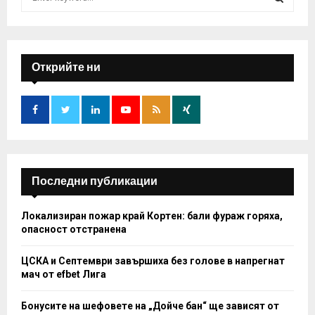
e
a
S
r
c
E
h
Открийте ни
f
A
o
r
R
:
C
H
Последни публикации
Локализиран пожар край Кортен: бали фураж горяха,
опасност отстранена
ЦСКА и Септември завършиха без голове в напрегнат
мач от efbet Лига
Бонусите на шефовете на „Дойче бан“ ще зависят от