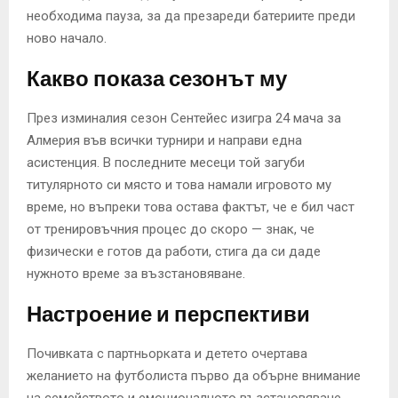
необходима пауза, за да презареди батериите преди
ново начало.
Какво показа сезонът му
През изминалия сезон Сентейес изигра 24 мача за
Алмерия във всички турнири и направи една
асистенция. В последните месеци той загуби
титулярното си място и това намали игровото му
време, но въпреки това остава фактът, че е бил част
от тренировъчния процес до скоро — знак, че
физически е готов да работи, стига да си даде
нужното време за възстановяване.
Настроение и перспективи
Почивката с партньорката и детето очертава
желанието на футболиста първо да обърне внимание
на семейството и емоционалното възстановяване.