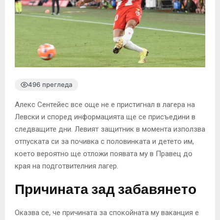
496 прегледа
Алекс Сентейес все още не е пристигнал в лагера на
Левски и според информацията ще се присъедини в
следващите дни. Левият защитник в момента използва
отпуската си за почивка с половинката и детето им,
което вероятно ще отложи появата му в Правец до
края на подготвителния лагер.
Причината зад забавянето
Оказва се, че причината за спокойната му ваканция е