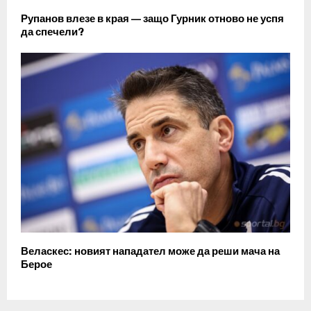
Рупанов влезе в края — защо Гурник отново не успя
да спечели?
Веласкес: новият нападател може да реши мача на
Берое