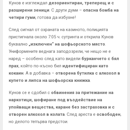
Кунов е изглеждал
дезориентиран, треперещ и с
разширени зеници
. С други думи –
опасна бомба на
четири гуми
, готова да избухне!
След сигнал от охраната на казиното, полицията
пристигнала около 7:05 ч. сутринта и открила Кунов
буквално
„изключен“ на шофьорското място
.
Униформените веднага заподозрели, че нещо не е
наред – особено след като видели
бурканчето с бял
прах
, който по-късно бил
идентифициран като
кокаин
. А в добавка –
отворена бутилка с алкохол в
купето и липса на шофьорска книжка
.
Кунов се е сдобил с
обвинения за притежание на
наркотици, шофиране под въздействие на
упойващи вещества, каране без застраховка и с
отворен алкохол в колата
. След ареста е
освободен
,
но делото тепърва предстои.