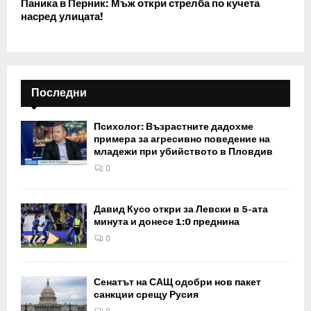
Паника в Перник: Мъж откри стрелба по кучета
насред улицата!
Последни
Психолог: Възрастните дадохме
примера за агресивно поведение на
младежи при убийството в Пловдив
0
Давид Кусо откри за Левски в 5-ата
минута и донесе 1:0 преднина
0
Сенатът на САЩ одобри нов пакет
санкции срещу Русия