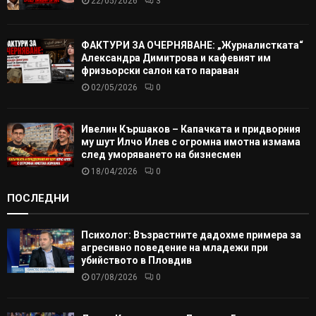
22/05/2026
3
ФАКТУРИ ЗА ОЧЕРНЯВАНЕ: „Журналистката“
Александра Димитрова и кафевият им
фризьорски салон като параван
02/05/2026
0
Ивелин Кършаков – Капачката и придворния
му шут Илчо Илев с огромна имотна измама
след уморяването на бизнесмен
18/04/2026
0
ПОСЛЕДНИ
Психолог: Възрастните дадохме примера за
агресивно поведение на младежи при
убийството в Пловдив
07/08/2026
0