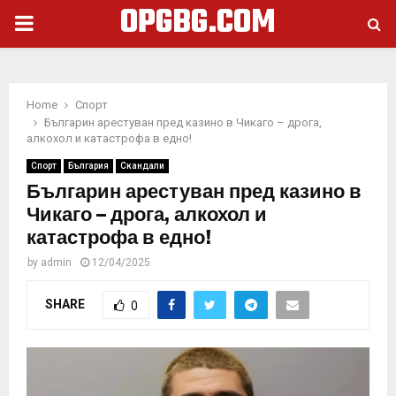
OPGBG.COM
PRIMARY
MENU
Home
Спорт
Българин арестуван пред казино в Чикаго – дрога,
алкохол и катастрофа в едно!
Спорт
България
Скандали
Българин арестуван пред казино в
Чикаго – дрога, алкохол и
катастрофа в едно!
by
admin
12/04/2025
SHARE
0