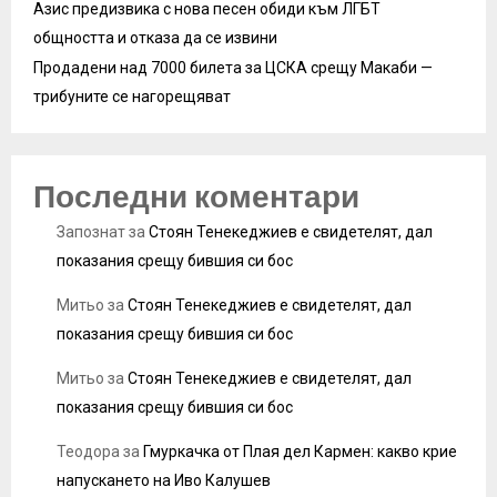
Азис предизвика с нова песен обиди към ЛГБТ
общността и отказа да се извини
Продадени над 7000 билета за ЦСКА срещу Макаби —
трибуните се нагорещяват
Последни коментари
Запознат
за
Стоян Тенекеджиев е свидетелят, дал
показания срещу бившия си бос
Митьо
за
Стоян Тенекеджиев е свидетелят, дал
показания срещу бившия си бос
Митьо
за
Стоян Тенекеджиев е свидетелят, дал
показания срещу бившия си бос
Теодора
за
Гмуркачка от Плая дел Кармен: какво крие
напускането на Иво Калушев