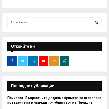
S
e
a
S
r
c
E
h
Открийте ни
f
A
o
r
R
:
C
H
Последни публикации
Психолог: Възрастните дадохме примера за агресивно
поведение на младежи при убийството в Пловдив