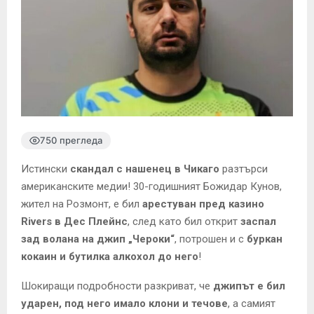
750 прегледа
Истински
скандал с нашенец в Чикаго
разтърси
американските медии! 30-годишният Божидар Кунов,
жител на Розмонт, е бил
арестуван пред казино
Rivers в Дес Плейнс
, след като бил открит
заспал
зад волана на джип „Чероки“
, потрошен и с
буркан
кокаин и бутилка алкохол до него
!
Шокиращи подробности разкриват, че
джипът е бил
ударен, под него имало клони и течове
, а самият