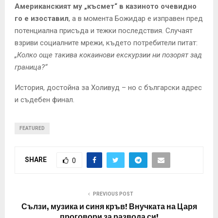
Американският му „късмет“ в казиното очевидно
го е изоставил
, а в момента Божидар е изправен пред
потенциална присъда и тежки последствия. Случаят
взриви социалните мрежи, където потребители питат:
„Колко още такива кокаинови екскурзии ни позорят зад
граница?“
История, достойна за Холивуд – но с български адрес
и съдебен финал.
FEATURED
SHARE
0
PREVIOUS POST
Сълзи, музика и синя кръв! Внучката на Царя
проговори за развода си!