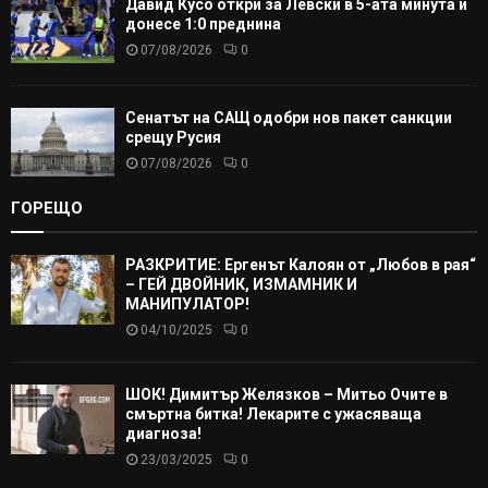
Давид Кусо откри за Левски в 5-ата минута и
донесе 1:0 преднина
07/08/2026
0
Сенатът на САЩ одобри нов пакет санкции
срещу Русия
07/08/2026
0
ГОРЕЩО
РАЗКРИТИЕ: Ергенът Калоян от „Любов в рая“
– ГЕЙ ДВОЙНИК, ИЗМАМНИК И
МАНИПУЛАТОР!
04/10/2025
0
ШОК! Димитър Желязков – Митьо Очите в
смъртна битка! Лекарите с ужасяваща
диагноза!
23/03/2025
0