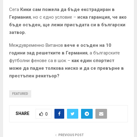
Сега
Кики сам пожела да бъде екстрадиран в
Германия
, но с едно условие –
иска гаранция, че ако
бъде осъден, ще лежи присъдата си в български
затвор.
Междувременно Витанов
вече е осъден на 10
години зад решетките в Германия
, а българските
футболни фенове са в шок –
как един спортист
може да падне толкова ниско и да се превърне в
престъпен рекетьор?
FEATURED
SHARE
0
PREVIOUS POST