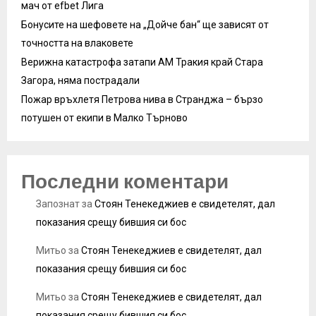
мач от efbet Лига
Бонусите на шефовете на „Дойче бан“ ще зависят от
точността на влаковете
Верижна катастрофа затапи АМ Тракия край Стара
Загора, няма пострадали
Пожар връхлетя Петрова нива в Странджа – бързо
потушен от екипи в Малко Търново
Последни коментари
Запознат
за
Стоян Тенекеджиев е свидетелят, дал
показания срещу бившия си бос
Митьо
за
Стоян Тенекеджиев е свидетелят, дал
показания срещу бившия си бос
Митьо
за
Стоян Тенекеджиев е свидетелят, дал
показания срещу бившия си бос