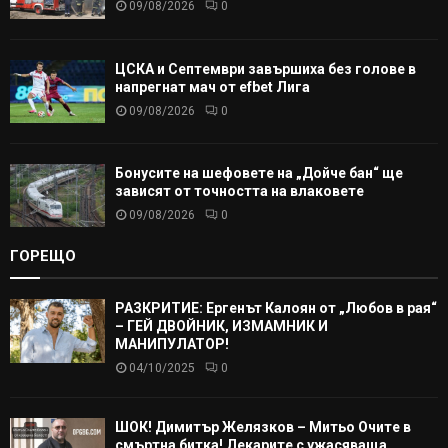
09/08/2026
0
ЦСКА и Септември завършиха без голове в
напрегнат мач от efbet Лига
09/08/2026
0
Бонусите на шефовете на „Дойче бан“ ще
зависят от точността на влаковете
09/08/2026
0
ГОРЕЩО
РАЗКРИТИЕ: Ергенът Калоян от „Любов в рая“
– ГЕЙ ДВОЙНИК, ИЗМАМНИК И
МАНИПУЛАТОР!
04/10/2025
0
ШОК! Димитър Желязков – Митьо Очите в
смъртна битка! Лекарите с ужасяваща