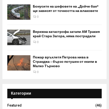
Бонусите на шефовете на „Дойче бан“
ще зависят от точността на влаковете
0
Верижна катастрофа затапи АМ Тракия
край Стара Загора, няма пострадали
0
Пожар връхлетя Петрова нива в
Странджа – бързо потушен от екипи в
Малко Търново
0
Категории
Featured
(46)