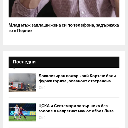
Млад мъж заплаши жена си по телефона, задържаха
го в Перник
Последни
Локализиран пожар край Кортен: бали
фураж горяха, опасност отстранена
0
ЦСКА и Септември завършиха без
голове в напрегнат мач от efbet Лига
0