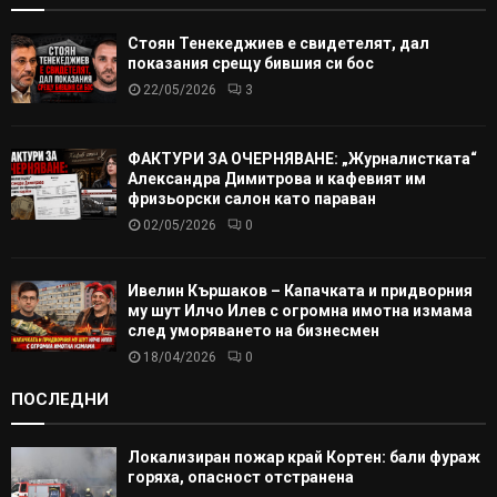
Стоян Тенекеджиев е свидетелят, дал
показания срещу бившия си бос
22/05/2026
3
ФАКТУРИ ЗА ОЧЕРНЯВАНЕ: „Журналистката“
Александра Димитрова и кафевият им
фризьорски салон като параван
02/05/2026
0
Ивелин Кършаков – Капачката и придворния
му шут Илчо Илев с огромна имотна измама
след уморяването на бизнесмен
18/04/2026
0
ПОСЛЕДНИ
Локализиран пожар край Кортен: бали фураж
горяха, опасност отстранена