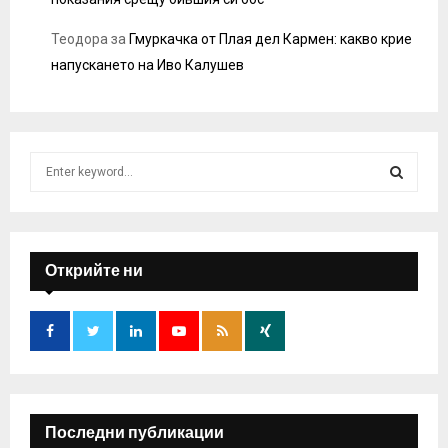
Теодора
за
Гмуркачка от Плая дел Кармен: какво крие
напускането на Иво Калушев
S
e
a
S
r
c
E
h
Открийте ни
f
A
o
r
R
:
C
H
Последни публикации