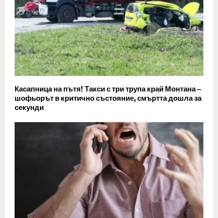
Касапница на пътя! Такси с три трупа край Монтана –
шофьорът в критично състояние, смъртта дошла за
секунди