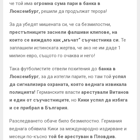
че той има
огромна сума пари в банка в
Люксембург,
решили да продължат терора!
За да убедят мишената си, че са безмилостни,
престъпниците заснели фалшиви клипове, на
които се виждало как „мъчат“ съучастника си.
Те
заплашили истинската жертва, че ако не им даде 1
милион евро, същото го очаква и него!
Така футболистите отвели похитения до
банка в
Люксембург
, за да изтегли парите, но там той
успял
да сигнализира охраната, която веднага извикала
полицията!
Германските власти
арестували Витанов
и един от съучастниците
, но
Кики успял да избяга
и се прибрал в България.
Разследването обаче било безмилостно. Германия
веднага обявила Кики за международно издирване и
месеци по-късно
той бе арестуван в Пловдив.