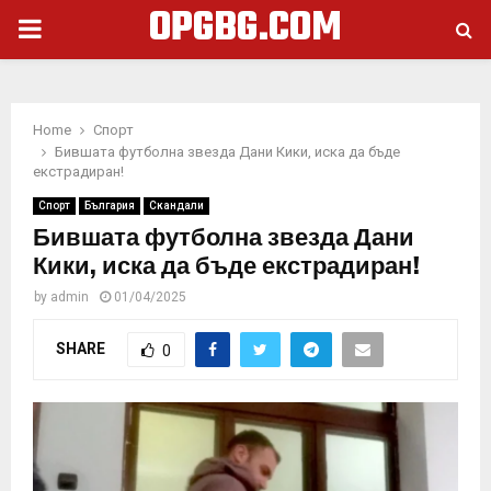
OPGBG.COM
PRIMARY
MENU
Home
Спорт
Бившата футболна звезда Дани Кики, иска да бъде
екстрадиран!
Спорт
България
Скандали
Бившата футболна звезда Дани
Кики, иска да бъде екстрадиран!
by
admin
01/04/2025
SHARE
0