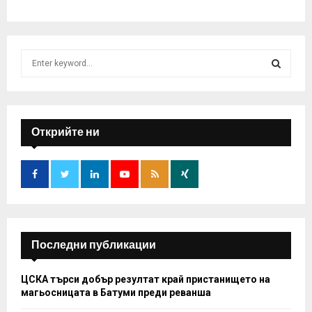
S
e
a
S
r
c
E
h
Открийте ни
f
A
o
r
R
:
C
H
Последни публикации
ЦСКА търси добър резултат край пристанището на
магьосницата в Батуми преди реванша