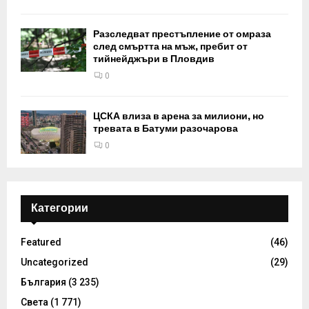
Разследват престъпление от омраза
след смъртта на мъж, пребит от
тийнейджъри в Пловдив
0
ЦСКА влиза в арена за милиони, но
тревата в Батуми разочарова
0
Категории
Featured
(46)
Uncategorized
(29)
България
(3 235)
Света
(1 771)