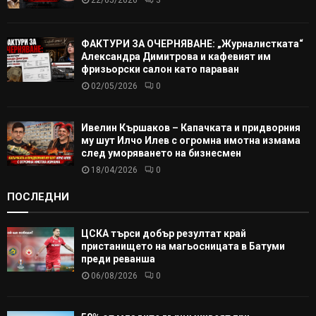
ФАКТУРИ ЗА ОЧЕРНЯВАНЕ: „Журналистката“
Александра Димитрова и кафевият им
фризьорски салон като параван
02/05/2026
0
Ивелин Кършаков – Капачката и придворния
му шут Илчо Илев с огромна имотна измама
след уморяването на бизнесмен
18/04/2026
0
ПОСЛЕДНИ
ЦСКА търси добър резултат край
пристанището на магьосницата в Батуми
преди реванша
06/08/2026
0