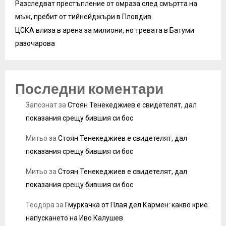
Разследват престъпление от омраза след смъртта на
мъж, пребит от тийнейджъри в Пловдив
ЦСКА влиза в арена за милиони, но тревата в Батуми
разочарова
Последни коментари
Запознат
за
Стоян Тенекеджиев е свидетелят, дал
показания срещу бившия си бос
Митьо
за
Стоян Тенекеджиев е свидетелят, дал
показания срещу бившия си бос
Митьо
за
Стоян Тенекеджиев е свидетелят, дал
показания срещу бившия си бос
Теодора
за
Гмуркачка от Плая дел Кармен: какво крие
напускането на Иво Калушев