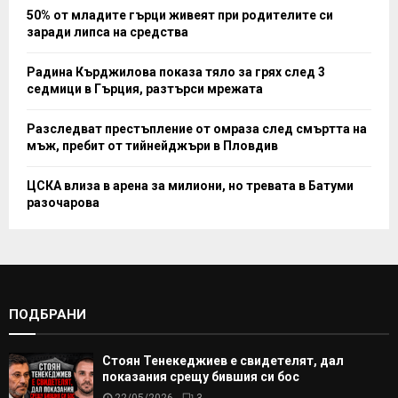
50% от младите гърци живеят при родителите си
заради липса на средства
Радина Кърджилова показа тяло за грях след 3
седмици в Гърция, разтърси мрежата
Разследват престъпление от омраза след смъртта на
мъж, пребит от тийнейджъри в Пловдив
ЦСКА влиза в арена за милиони, но тревата в Батуми
разочарова
ПОДБРАНИ
Стоян Тенекеджиев е свидетелят, дал
показания срещу бившия си бос
22/05/2026
3