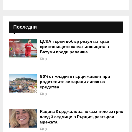
Последни
ЦСКА търси добър резултат край
пристанището на магьосницата в
Батуми преди реванша
0
50% от младите гърци живеят при
родителите си заради липса на
средства
0
Радина Кърджилова показа тяло за грях
след 3 седмици в Гърция, разтърси
мрежата
0