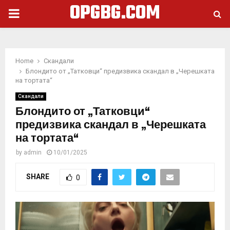
OPGBG.COM
PRIMARY
MENU
Home
Скандали
Блондито от „Татковци“ предизвика скандал в „Черешката
на тортата“
Скандали
Блондито от „Татковци“
предизвика скандал в „Черешката
на тортата“
by
admin
10/01/2025
SHARE
0