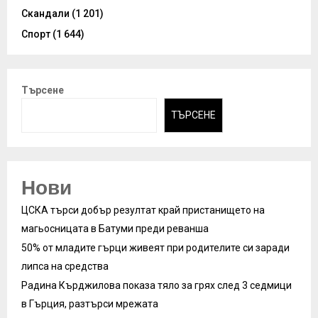
Скандали
(1 201)
Спорт
(1 644)
Търсене
ТЪРСЕНЕ
Нови
ЦСКА търси добър резултат край пристанището на
магьосницата в Батуми преди реванша
50% от младите гърци живеят при родителите си заради
липса на средства
Радина Кърджилова показа тяло за грях след 3 седмици
в Гърция, разтърси мрежата