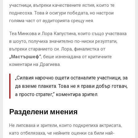
участници, въпреки качествените ястия, които те
поднесоха. Това ѝ осигури победата, но настрои
голяма част от аудиторията срещу нея.
Теа Минкова и Лора Капустина, които също участваха
в шоуто, получиха значително по-ниски резултати,
въпреки старанието си. Лора, финалистка от
„Мастършеф“
, беше изненадана от критичните
коментари на Драгиева.
„Силвия нарочно ощети останалите участници, за
да вземе плакета. Това не я прави добър готвач,
а просто стратег,“ коментира зрител.
Разделени мнения
Не липсваха и зрители, които подкрепиха актрисата,
като отбелязаха, че нейните оценки са били най-