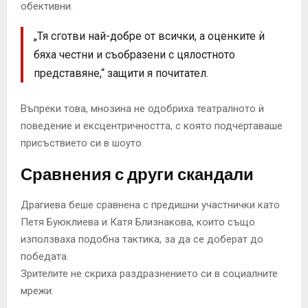
обективни.
„Тя сготви най-добре от всички, а оценките ѝ
бяха честни и съобразени с цялостното
представяне,“ защити я почитател.
Въпреки това, мнозина не одобриха театралното ѝ
поведение и ексцентричността, с която подчертаваше
присъствието си в шоуто.
Сравнения с други скандали
Драгиева беше сравнена с предишни участнички като
Петя Буюклиева и Катя Близнакова, които също
използваха подобна тактика, за да се доберат до
победата.
Зрителите не скриха раздразнението си в социалните
мрежи: