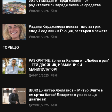
50% от младите гърци живеят при
родителите си заради липса на средства
06/08/2026
0
Радина Кърджилова показа тяло за грях
след 3 седмици в Гърция, разтърси мрежата
06/08/2026
0
ГОРЕЩО
РАЗКРИТИЕ: Ергенът Калоян от „Любов в рая“
– ГЕЙ ДВОЙНИК, ИЗМАМНИК И
МАНИПУЛАТОР!
04/10/2025
0
ШОК! Димитър Желязков – Митьо Очите в
смъртна битка! Лекарите с ужасяваща
диагноза!
23/03/2025
0