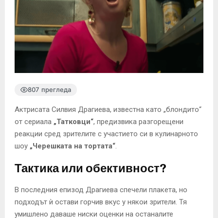
807 прегледа
Актрисата Силвия Драгиева, известна като „блондито“
от сериала
„Татковци“
, предизвика разгорещени
реакции сред зрителите с участието си в кулинарното
шоу
„Черешката на тортата“
.
Тактика или обективност?
В последния епизод Драгиева спечели плакета, но
подходът ѝ остави горчив вкус у някои зрители. Тя
умишлено даваше ниски оценки на останалите