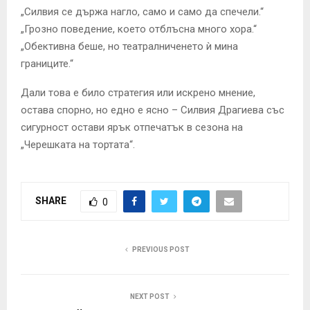
„Силвия се държа нагло, само и само да спечели.“
„Грозно поведение, което отблъсна много хора.“
„Обективна беше, но театралниченето ѝ мина
границите.“
Дали това е било стратегия или искрено мнение,
остава спорно, но едно е ясно – Силвия Драгиева със
сигурност остави ярък отпечатък в сезона на
„Черешката на тортата“.
SHARE
0
PREVIOUS POST
NEXT POST