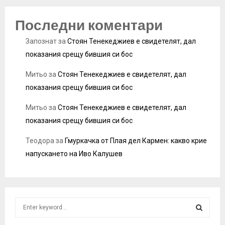
Последни коментари
Запознат
за
Стоян Тенекеджиев е свидетелят, дал
показания срещу бившия си бос
Митьо
за
Стоян Тенекеджиев е свидетелят, дал
показания срещу бившия си бос
Митьо
за
Стоян Тенекеджиев е свидетелят, дал
показания срещу бившия си бос
Теодора
за
Гмуркачка от Плая дел Кармен: какво крие
напускането на Иво Калушев
S
e
a