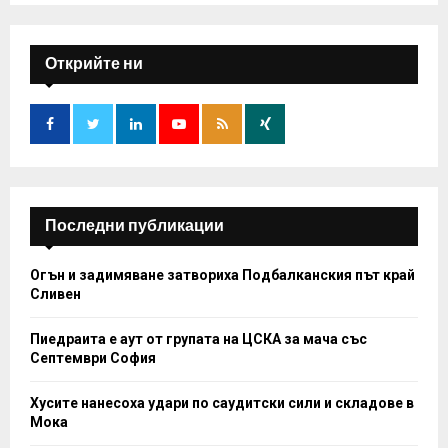
S
r
c
E
h
Открийте ни
f
A
o
r
R
:
C
H
Последни публикации
Огън и задимяване затвориха Подбалканския път край
Сливен
Пиедраита е аут от групата на ЦСКА за мача със
Септември София
Хусите нанесоха удари по саудитски сили и складове в
Мока