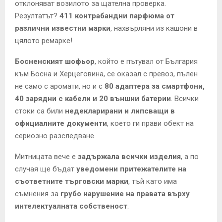
отклоняват возилото за щателна проверка.
Резултатът?
411 контрабандни парфюма от
различни известни марки
, нахвърляни из кашони в
цялото ремарке!
Босненският шофьор
, който е пътувал от България
към Босна и Херцеговина, се оказал с превоз, пълен
не само с аромати, но и с
80 адаптера за смартфони,
40 зарядни с кабели и 20 външни батерии
. Всички
стоки са били
недекларирани и липсващи в
официалните документи
, което ги прави обект на
сериозно разследване.
Митницата вече е
задържала всички изделия
, а по
случая ще бъдат
уведомени притежателите на
съответните търговски марки
, тъй като има
съмнения за
грубо нарушение на правата върху
интелектуалната собственост
.