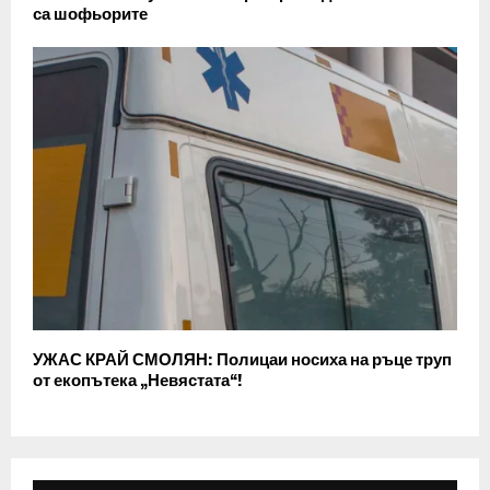
са шофьорите
УЖАС КРАЙ СМОЛЯН: Полицаи носиха на ръце труп
от екопътека „Невястата“!