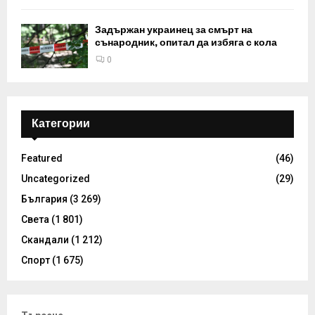
Задържан украинец за смърт на
сънародник, опитал да избяга с кола
0
Категории
Featured
(46)
Uncategorized
(29)
България
(3 269)
Света
(1 801)
Скандали
(1 212)
Спорт
(1 675)