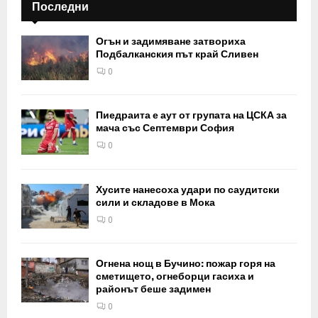
Последни
Огън и задимяване затвориха
Подбалканския път край Сливен
0
Пиедраита е аут от групата на ЦСКА за
мача със Септември София
0
Хусите нанесоха удари по саудитски
сили и складове в Мока
0
Огнена нощ в Бучино: пожар горя на
сметището, огнеборци гасиха и
районът беше задимен
0