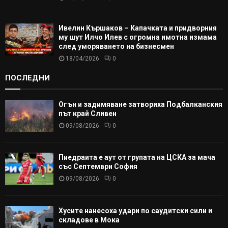
Ивелин Кършаков – Капачката и придворния
му шут Илчо Илев с огромна имотна измама
след уморяването на бизнесмен
18/04/2026
0
ПОСЛЕДНИ
Огън и задимяване затвориха Подбалканския
път край Сливен
09/08/2026
0
Пиедраита е аут от групата на ЦСКА за мача
със Септември София
09/08/2026
0
Хусите нанесоха удари по саудитски сили и
складове в Мока