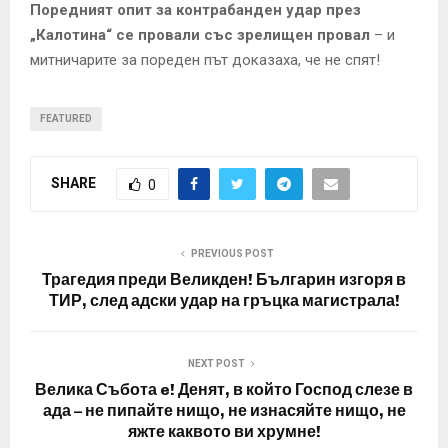
Поредният опит за контрабанден удар през
„Калотина“ се провали със зрелищен провал
– и
митничарите за пореден път доказаха, че не спят!
FEATURED
SHARE
0
PREVIOUS POST
Трагедия преди Великден! Българин изгоря в
ТИР, след адски удар на гръцка магистрала!
NEXT POST
Велика Събота e! Денят, в който Господ слезе в
ада – не пипайте нищо, не изнасяйте нищо, не
яжте каквото ви хрумне!