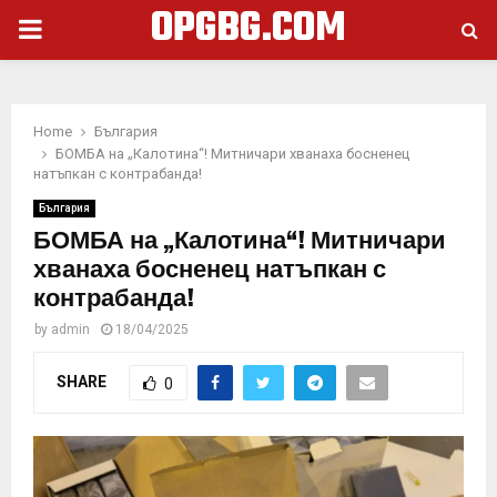
OPGBG.COM
PRIMARY
MENU
Home
България
БОМБА на „Калотина“! Митничари хванаха босненец
натъпкан с контрабанда!
България
БОМБА на „Калотина“! Митничари
хванаха босненец натъпкан с
контрабанда!
by
admin
18/04/2025
SHARE
0