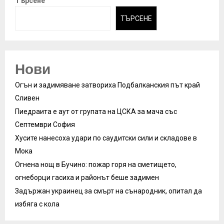
Търсене
ТЪРСЕНЕ
Нови
Огън и задимяване затвориха Подбалканския път край
Сливен
Пиедраита е аут от групата на ЦСКА за мача със
Септември София
Хусите нанесоха удари по саудитски сили и складове в
Мока
Огнена нощ в Бучино: пожар горя на сметището,
огнеборци гасиха и районът беше задимен
Задържан украинец за смърт на сънародник, опитал да
избяга с кола