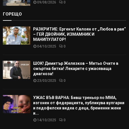
09/08/2026
0
ГОРЕЩО
РАЗКРИТИЕ: Ергенът Калоян от „Любов в рая“
– ГЕЙ ДВОЙНИК, ИЗМАМНИК И
МАНИПУЛАТОР!
04/10/2025
0
ШОК! Димитър Желязков – Митьо Очите в
смъртна битка! Лекарите с ужасяваща
диагноза!
23/03/2025
0
УЖАС ВЪВ ВАРНА: Бивш треньор по ММА,
изгонен от федерацията, публикува вулгарни
и педофилски видеа с деца, бременни жени
и...
14/10/2025
0