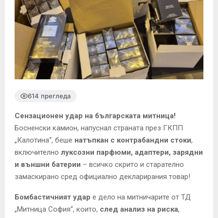
614 прегледа
Сензационен удар на българската митница!
Босненски камион, напуснал страната през ГКПП
„Калотина“, беше
натъпкан с контрабандни стоки
,
включително
луксозни парфюми, адаптери, зарядни
и външни батерии
– всичко скрито и старателно
замаскирано сред официално декларирания товар!
Бомбастичният удар
е дело на митничарите от ТД
„Митница София“, които,
след анализ на риска
,