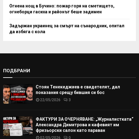
Огнена нощ в Бучино: пожар горя на сметището,
огнеборци гасиха и районът беше задимен
Задържан украинец за смърт на сънародник, опитал
да избяга с кола
ПОДБРАНИ
Стоян Тенекеджиев е свидетелят, дал
показания срещу бившия си бос
22/05/2026
3
ФАКТУРИ ЗА ОЧЕРНЯВАНЕ: „Журналистката“
Александра Димитрова и кафевият им
фризьорски салон като параван
02/05/2026
0