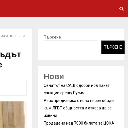
 за отвличане
Търсене
ТЪРСЕНЕ
Съдът
е
Нови
Сенатът на САЩ одобри нов пакет
санкции срещу Русия
Азис предизвика с нова песен обиди
към ЛГБТ общността и отказа да се
извини
Продадени над 7000 билета за ЦСКА