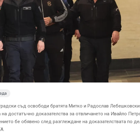
еда
градски съд освободи братята Митко и Радослав Лебешковски 
 на достатъчно доказателства за отвличането на Ивайло Петр
нието бе обявено след разглеждане на доказателствата по де
А.