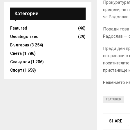
Прокуратурат
прецени, че 
Категории
че Радослав 
Featured
(46)
Поради това
Радослав — с
Uncategorized
(29)
България
(3 254)
Преди ден пр
Света
(1 786)
свързвани с 
Скандали
(1 206)
похитителите
пристанище и
Спорт
(1 658)
Решението на
FEATURED
SHARE