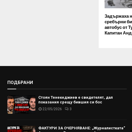
Задържаха н
сребърни би
автобус от Т
Капитан Анд
ПОДБРАНИ
Стоян Тенекеджиев е свидетелят, дал
показания срещу бившия си бос
22/05/2026
3
ФАКТУРИ ЗА ОЧЕРНЯВАНЕ: „Журналистката“