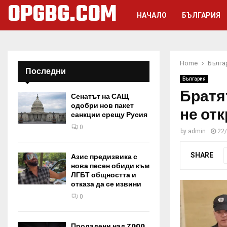
OPGBG.COM
НАЧАЛО
БЪЛГАРИЯ
Home
Бълга
Последни
България
Братя
Сенатът на САЩ
одобри нов пакет
не от
санкции срещу Русия
0
by
admin
22
SHARE
Азис предизвика с
нова песен обиди към
ЛГБТ общността и
отказа да се извини
0
Продадени над 7000