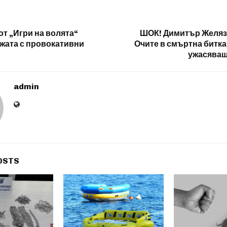
от „Игри на волята“
ШОК! Димитър Желяз
жата с провокативни
Очите в смъртна битка
ужасяващ
admin
OSTS