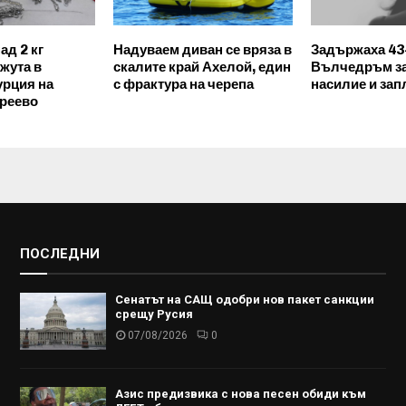
ад 2 кг
Надуваем диван се вряза в
Задържаха 43
жута в
скалите край Ахелой, един
Вълчедръм з
урция на
с фрактура на черепа
насилие и зап
реево
ПОСЛЕДНИ
Сенатът на САЩ одобри нов пакет санкции
срещу Русия
07/08/2026
0
Азис предизвика с нова песен обиди към