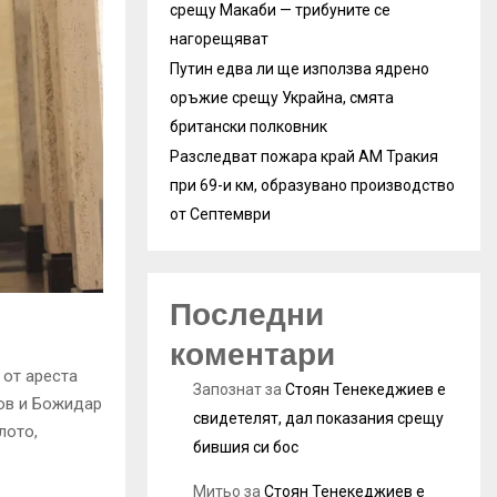
срещу Макаби — трибуните се
нагорещяват
Путин едва ли ще използва ядрено
оръжие срещу Украйна, смята
британски полковник
Разследват пожара край АМ Тракия
при 69-и км, образувано производство
от Септември
Последни
коментари
от ареста
Запознат
за
Стоян Тенекеджиев е
ов и Божидар
свидетелят, дал показания срещу
лото,
бившия си бос
Митьо
за
Стоян Тенекеджиев е