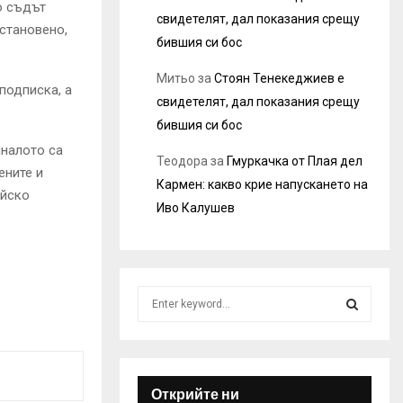
о съдът
свидетелят, дал показания срещу
установено,
бившия си бос
Митьо
за
Стоян Тенекеджиев е
подписка, а
свидетелят, дал показания срещу
бившия си бос
иналото са
Теодора
за
Гмуркачка от Плая дел
ените и
Кармен: какво крие напускането на
ейско
Иво Калушев
S
e
a
S
r
c
E
h
Открийте ни