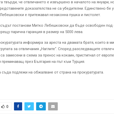
а твърди, че отвличането е извършено в началото на януари, н
представените доказателства не са убедителни. Единствено бе 
Лебешковски е притежавал незаконна пушка и пистолет.
 съдът постанови Митко Лебешковски да бъде освободен под 
рещу парична гаранция в размер на 5000 лева.
окуратурата информира за ареста на двамата братя, които в м
групата за отвличания „Наглите“. Според разследващите отвлеч
 са замесени в схема за пренос на кокаин, пристигнал от европ
 преминаващ през България на път към Турция.
 съда подлежи на обжалване от страна на прокуратурата.
0