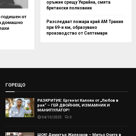
оръжие срещу Украйна, смята
британски полковник
-годишен от
Разследват пожара край АМ Тракия
а домашно
при 69-и км, образувано
лахи
производство от Септември
ГОРЕЩО
РАЗКРИТИЕ: Ергенът Калоян от „Любов в
рая“ – ГЕЙ ДВОЙНИК, ИЗМАМНИК И
МАНИПУЛАТОР!
04/10/2025
0
ШОК! Димитър Желязков – Митьо Очите в