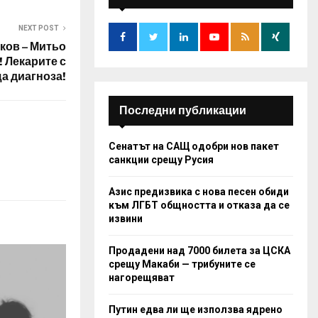
f
A
o
NEXT POST
r
R
ков – Митьо
:
! Лекарите с
C
а диагноза!
H
Последни публикации
Сенатът на САЩ одобри нов пакет
санкции срещу Русия
Азис предизвика с нова песен обиди
към ЛГБТ общността и отказа да се
извини
Продадени над 7000 билета за ЦСКА
срещу Макаби — трибуните се
нагорещяват
Путин едва ли ще използва ядрено