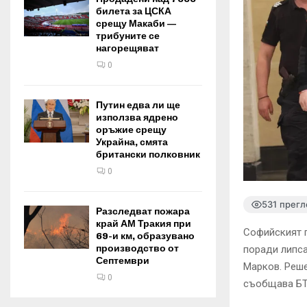
билета за ЦСКА
срещу Макаби —
трибуните се
нагорещяват
0
Путин едва ли ще
използва ядрено
оръжие срещу
Украйна, смята
британски полковник
0
531 прегл
Разследват пожара
край АМ Тракия при
Софийският 
69-и км, образувано
производство от
поради липса
Септември
Марков. Реше
0
съобщава БТ