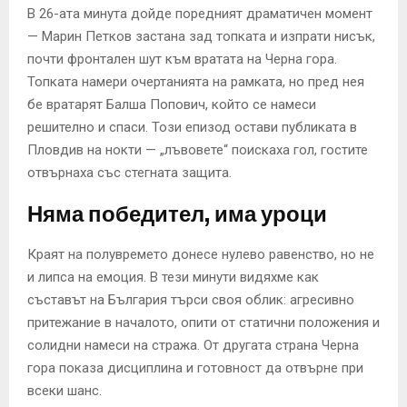
В 26-ата минута дойде поредният драматичен момент
— Марин Петков застана зад топката и изпрати нисък,
почти фронтален шут към вратата на Черна гора.
Топката намери очертанията на рамката, но пред нея
бе вратарят Балша Попович, който се намеси
решително и спаси. Този епизод остави публиката в
Пловдив на нокти — „лъвовете“ поискаха гол, гостите
отвърнаха със стегната защита.
Няма победител, има уроци
Краят на полувремето донесе нулево равенство, но не
и липса на емоция. В тези минути видяхме как
съставът на България търси своя облик: агресивно
притежание в началото, опити от статични положения и
солидни намеси на стража. От другата страна Черна
гора показа дисциплина и готовност да отвърне при
всеки шанс.