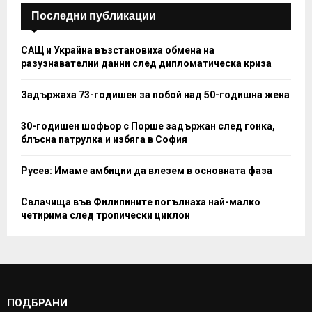
H
Последни публикации
САЩ и Украйна възстановиха обмена на
разузнавателни данни след дипломатическа криза
Задържаха 73-годишен за побой над 50-годишна жена
30-годишен шофьор с Порше задържан след гонка,
блъсна патрулка и избяга в София
Русев: Имаме амбиции да влезем в основната фаза
Свлачища във Филипините погълнаха най-малко
четирима след тропически циклон
ПОДБРАНИ