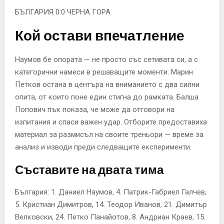
БЪЛГАРИЯ 0:0 ЧЕРНА ГОРА
Кой остави впечатление
Наумов бе опората — не просто със сетивата си, а с
категорични намеси в решаващите моменти. Марин
Петков остана в центъра на вниманието с два силни
опита, от които поне един стигна до рамката. Балша
Попович пък показа, че може да отговори на
изпитания и спаси важен удар. Отборите предоставиха
материал за размисъл на своите треньори — време за
анализ и изводи преди следващите експерименти.
Съставите на двата тима
България: 1. Даниел Наумов, 4. Патрик-Габриел Галчев,
5. Кристиан Димитров, 14. Теодор Иванов, 21. Димитър
Велковски, 24. Петко Панайотов, 8. Андриан Краев, 15.