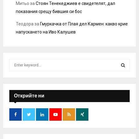
Митьо
за
Стоян Тенекеджиев е свидетелят, дал
показания срещу бившия си бос
Теодора
за
Гмуркачка от Плая дел Кармен: какво крие
напускането на Иво Калушев
S
e
a
S
r
c
E
h
Открийте ни
f
A
o
r
R
:
C