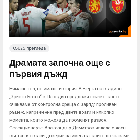
625 прегледа
Драмата започна още с
първия дъжд
Нямаше гол, но имаше история. Вечерта на стадион
„Христо Ботев“ в Пловдив предложи всичко, което
очакваме от контролна среща с заряд: проливен
ръмеж, напрежение пред двете врати и няколко
момента, които можеха да променят развоя.
Селекционерът Александър Димитров излезе с ясен
състав и остави доверие на имената, които познаваме