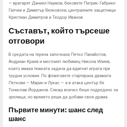
— вратарят Даниел Наумов, бековете Патрик-Габриел
Галчев и Димитър Велковски, централните защитници
Кристиан Димитров и Теодор Иванов.
Съставът, който търсеше
отговори
В средата на терена започнаха Петко Панайотов,
Андриан Краев и местният любимец Никола Илиев,
които имаха тежката задача да вдигнат играта при
трудни условия. По фланговете стартираха двамата
Петкови — Марин и Лукас — а в атака център бе
Тонислав Йорданов. Сякаш всичко беше подредено за
зрелище, но времето реши да добави своя драма.
Първите минути: шанс след
шанс