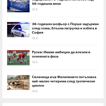
50-годишна жена
0
30-годишен шофьор с Порше задържан
след гонка, блъсна патрулка и избяга в
София
0
Русев: Имаме амбиции да влезем в
основната фаза
0
Свлачища във Филипините погълнаха
най-малко четирима след тропически
циклон
0