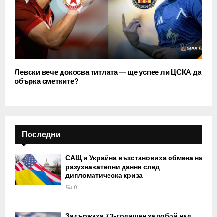
Левски вече докосва титлата — ще успее ли ЦСКА да
обърка сметките?
Последни
САЩ и Украйна възстановиха обмена на
разузнавателни данни след
дипломатическа криза
0
Задържаха 73-годишен за побой над