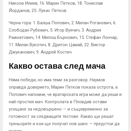
Никола Илиев, 16. Марин Петков, 18. Тонислав
Йорданов, 25. Лукас Петков.
Черна гора: 1. Балша Попович, 2. Милан Роганович, 6.
Слободан Рубежич, 5. Игор Вуячич, 3. Андрия
Ражнатович, 14. Милош Бърнович, 15. Стефан Лончар,
11. Милан Вукотич, 8. Дритон Цамай, 22. Виктор
Джуканович, 9. Андрей Костич.
Какво остава след мача
Няма победи, но има теми за разговор. Наумов
оправда доверието, Марин Петков показа острота, а
Попович напомни, че вратарската игра може да реши и
най-простия мач. Контролата в Пловдив остави
усещане за недовършено — и същевременно за
готовност за следващите тестове. Какво ще решат
треньорите и кои ще получат нов шанс — предстои да