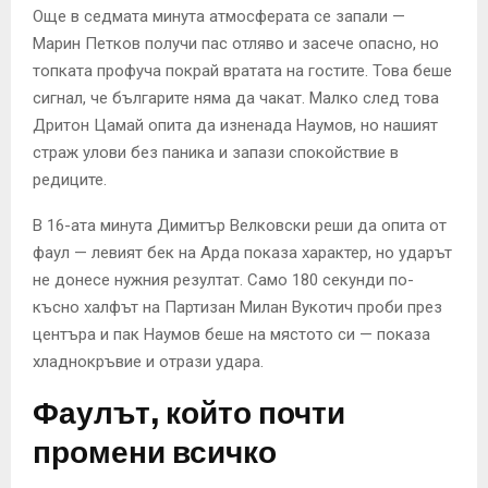
Още в седмата минута атмосферата се запали —
Марин Петков получи пас отляво и засече опасно, но
топката профуча покрай вратата на гостите. Това беше
сигнал, че българите няма да чакат. Малко след това
Дритон Цамай опита да изненада Наумов, но нашият
страж улови без паника и запази спокойствие в
редиците.
В 16-ата минута Димитър Велковски реши да опита от
фаул — левият бек на Арда показа характер, но ударът
не донесе нужния резултат. Само 180 секунди по-
късно халфът на Партизан Милан Вукотич проби през
центъра и пак Наумов беше на мястото си — показа
хладнокръвие и отрази удара.
Фаулът, който почти
промени всичко