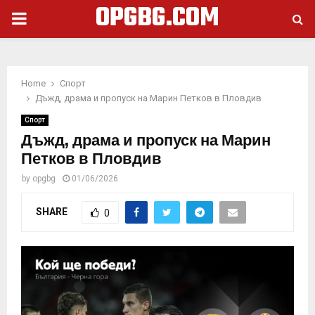
OPGBG.COM
PRIMARY
MENU
Home
Спорт
Дъжд, драма и пропуск на Марин Петков в Пловдив
Спорт
Дъжд, драма и пропуск на Марин
Петков в Пловдив
by
opgbg
01/06/2026
SHARE
0