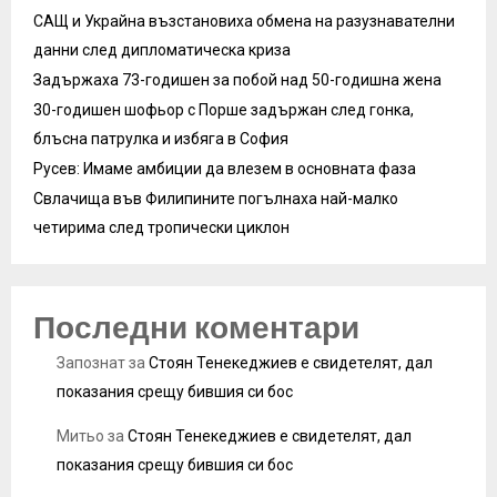
САЩ и Украйна възстановиха обмена на разузнавателни
данни след дипломатическа криза
Задържаха 73-годишен за побой над 50-годишна жена
30-годишен шофьор с Порше задържан след гонка,
блъсна патрулка и избяга в София
Русев: Имаме амбиции да влезем в основната фаза
Свлачища във Филипините погълнаха най-малко
четирима след тропически циклон
Последни коментари
Запознат
за
Стоян Тенекеджиев е свидетелят, дал
показания срещу бившия си бос
Митьо
за
Стоян Тенекеджиев е свидетелят, дал
показания срещу бившия си бос