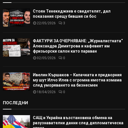
Стоян Тенекеджиев е свидетелят, дал
показания срещу бившия си бос
22/05/2026
3
ФАКТУРИ ЗА ОЧЕРНЯВАНЕ: „Журналистката“
Александра Димитрова и кафевият им
фризьорски салон като параван
02/05/2026
0
Ивелин Кършаков – Капачката и придворния
му шут Илчо Илев с огромна имотна измама
след уморяването на бизнесмен
18/04/2026
0
ПОСЛЕДНИ
САЩ и Украйна възстановиха обмена на
разузнавателни данни след дипломатическа