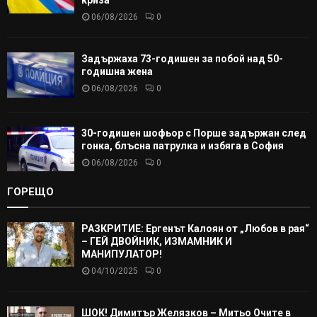
криза
06/08/2026
0
Задържаха 73-годишен за побой над 50-
годишна жена
06/08/2026
0
30-годишен шофьор с Порше задържан след
гонка, блъсна патрулка и избяга в София
06/08/2026
0
ГОРЕЩО
РАЗКРИТИЕ: Ергенът Калоян от „Любов в рая“
– ГЕЙ ДВОЙНИК, ИЗМАМНИК И
МАНИПУЛАТОР!
04/10/2025
0
ШОК! Димитър Желязков – Митьо Очите в