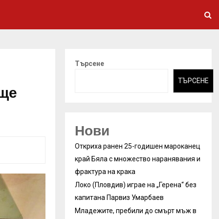
Търсене
ТЪРСЕНЕ
 ще
Нови
Откриха ранен 25-годишен мароканец
край Бяла с множество наранявания и
фрактура на крака
Локо (Пловдив) играе на „Герена“ без
капитана Парвиз Умарбаев
Младежите, пребили до смърт мъж в