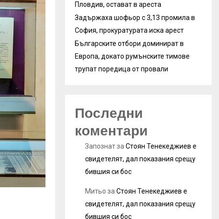
Пловдив, остават в ареста
Задържаха шофьор с 3,13 промила в
София, прокуратурата иска арест
Българските отбори доминират в
Европа, докато румънските тимове
трупат поредица от провали
Последни
коментари
Запознат
за
Стоян Тенекеджиев е
свидетелят, дал показания срещу
бившия си бос
Митьо
за
Стоян Тенекеджиев е
свидетелят, дал показания срещу
бившия си бос