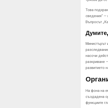
Това подхран
сведения“ — 
Въпросът „Ка
Думите,
Министърът 
разследвания
насочи дейст
разкриване —
развитието н
Органи
На фона на е
създадена о
функциите г