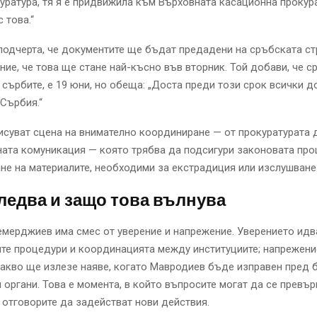
уратура, тя я е придвижила към Върховната касационна прокура
 това.“
одчерта, че документите ще бъдат предадени на сръбската ст
ние, че това ще стане най-късно във вторник. Той добави, че с
 сърбите, е 19 юни, но обеща: „Доста преди този срок всички 
 Сърбия.“
исуват сцена на внимателно координиране — от прокуратурата 
ата комуникация — която трябва да подсигури законовата про
не на материалите, необходими за екстрадиция или изслушване
ледва и защо това вълнува
емерджиев има смес от уверение и напрежение. Уверението идв
те процедури и координацията между институциите; напрежени
акво ще излезе наяве, когато Мавродиев бъде изправен пред 
органи. Това е момента, в който въпросите могат да се превър
 отговорите да задействат нови действия.