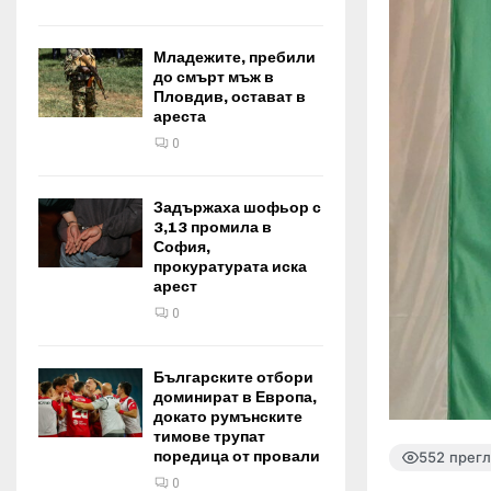
Младежите, пребили
до смърт мъж в
Пловдив, остават в
ареста
0
Задържаха шофьор с
3,13 промила в
София,
прокуратурата иска
арест
0
Българските отбори
доминират в Европа,
докато румънските
тимове трупат
поредица от провали
552 прег
0