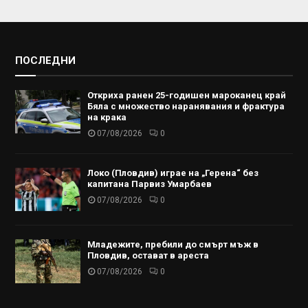
ПОСЛЕДНИ
Откриха ранен 25-годишен мароканец край
Бяла с множество наранявания и фрактура
на крака
07/08/2026
0
Локо (Пловдив) играе на „Герена“ без
капитана Парвиз Умарбаев
07/08/2026
0
Младежите, пребили до смърт мъж в
Пловдив, остават в ареста
07/08/2026
0