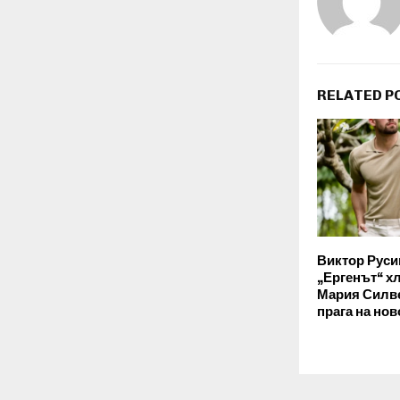
RELATED P
Виктор Руси
„Ергенът“ х
Мария Силве
прага на но