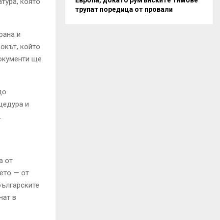
тура, която
трупат поредица от провали
рана и
рокът, който
документи ще
до
цедура и
.
а от
ето — от
българските
нат в