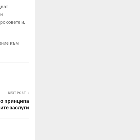
дват
ви
роковете и,
ение към
NEXT POST
по принципа
ите заслуги