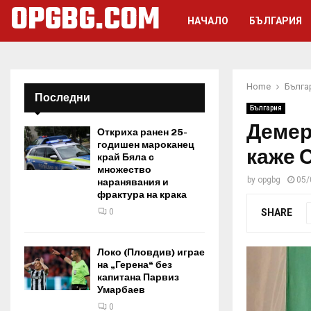
OPGBG.COM
НАЧАЛО
БЪЛГАРИЯ
Home
Бълга
Последни
България
Демер
Откриха ранен 25-
годишен мароканец
каже 
край Бяла с
множество
by
opgbg
05/
наранявания и
фрактура на крака
SHARE
0
Локо (Пловдив) играе
на „Герена“ без
капитана Парвиз
Умарбаев
0