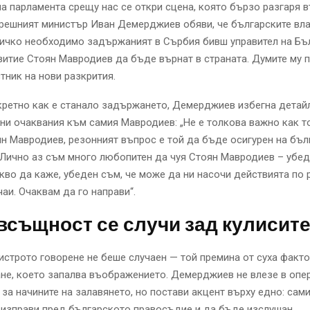
на парламента срещу нас се откри сцена, която бързо разгаря 
решният министър Иван Демерджиев обяви, че българските вла
сичко необходимо задържаният в Сърбия бивш управител на Бъ
витие Стоян Мавродиев да бъде върнат в страната. Думите му 
тник на нови разкрития.
ретно как е станало задържането, Демерджиев избегна детайл
ни очаквания към самия Мавродиев: „Не е толкова важно как т
н Мавродиев, резонният въпрос е той да бъде осигурен на бъ
Лично аз съм много любопитен да чуя Стоян Мавродиев – убед
кво да каже, убеден съм, че може да ни насочи действията по
чаи. Очаквам да го направи“.
всъщност се случи зад кулисит
истрото говорене не беше случаен — той премина от суха факт
не, което запалва въображението. Демерджиев не влезе в опе
за начините на залавянето, но постави акцент върху едно: са
 изправи пред българското правосъдие и да бъде изслушан.