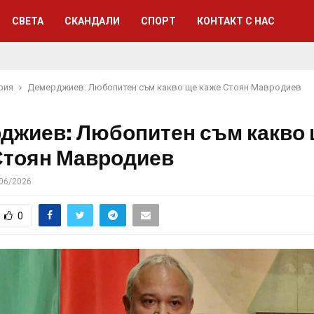
СВЕТА
СКАНДАЛИ
СПОРТ
КОНТАКТ С НАС
рия
Демерджиев: Любопитен съм какво ще каже Стоян Мавродиев
джиев: Любопитен съм какво
Стоян Мавродиев
06/2026
0