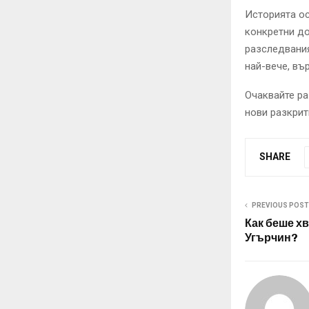
Историята ос
конкретни до
разследвания
най-вече, въ
Очаквайте р
нови разкрит
SHARE
PREVIOUS POST
Как беше х
Угърчин?