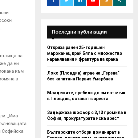
:
C
чови
осоки.
H
.
Последни публикации
Откриха ранен 25-годишен
мароканец край Бяла с множество
 пътища за
наранявания и фрактура на крака
оже да ни
 покана към
Локо (Пловдив) играе на „Герена“
ромяна в
без капитана Парвиз Умарбаев
Младежите, пребили до смърт мъж
в Пловдив, остават в ареста
Задържаха шофьор с 3,13 промила в
ли: „Има
София, прокуратурата иска арест
пълняващата
м Софийска
Българските отбори доминират в
Европа, докато румънските тимове