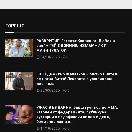
ГОРЕЩО
РАЗКРИТИЕ: Ергенът Калоян от „Любов в
рая“ – ГЕЙ ДВОЙНИК, ИЗМАМНИК И
МАНИПУЛАТОР!
04/10/2025
0
ШОК! Димитър Желязков – Митьо Очите в
смъртна битка! Лекарите с ужасяваща
диагноза!
23/03/2025
0
УЖАС ВЪВ ВАРНА: Бивш треньор по ММА,
изгонен от федерацията, публикува
вулгарни и педофилски видеа с деца,
бременни жени и...
14/10/2025
0