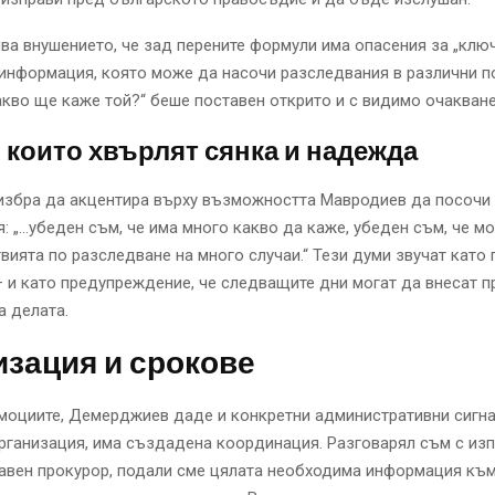
ва внушението, че зад перените формули има опасения за „клю
информация, която може да насочи разследвания в различни п
кво ще каже той?“ беше поставен открито и с видимо очакване
 които хвърлят сянка и надежда
избра да акцентира върху възможността Мавродиев да посочи
: „…убеден съм, че има много какво да каже, убеден съм, че м
вията по разследване на много случаи.“ Тези думи звучат като
 и като предупреждение, че следващите дни могат да внесат п
а делата.
зация и срокове
моциите, Демерджиев даде и конкретни административни сигна
рганизация, има създадена координация. Разговарял съм с из
лавен прокурор, подали сме цялата необходима информация къ