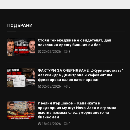
ПОДБРАНИ
Стоян Тенекеджиев е свидетелят, дал
показания срещу бившия си бос
22/05/2026
3
ФАКТУРИ ЗА ОЧЕРНЯВАНЕ: „Журналистката“
Александра Димитрова и кафевият им
фризьорски салон като параван
02/05/2026
0
Ивелин Кършаков – Капачката и
придворния му шут Илчо Илев с огромна
имотна измама след уморяването на
бизнесмен
18/04/2026
0