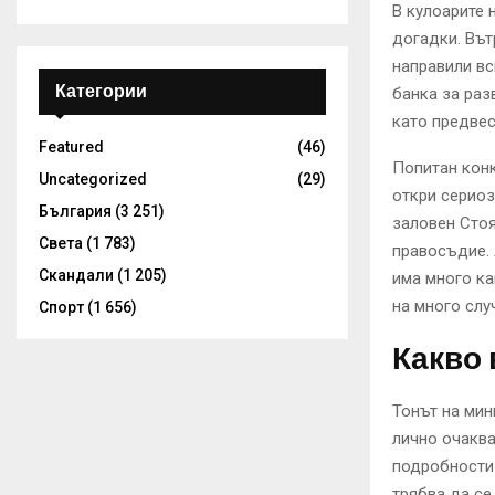
В кулоарите 
догадки. Вът
направили в
Категории
банка за раз
като предвес
Featured
(46)
Попитан конк
Uncategorized
(29)
откри сериоз
България
(3 251)
заловен Стоя
Света
(1 783)
правосъдие. 
Скандали
(1 205)
има много ка
на много слу
Спорт
(1 656)
Какво 
Тонът на мин
лично очаква
подробности 
трябва да се