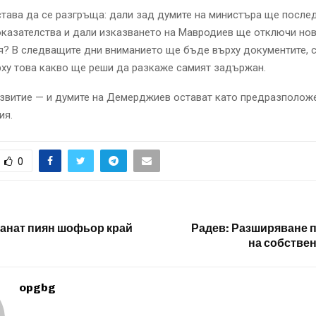
тава да се разгръща: дали зад думите на министъра ще после
казателства и дали изказването на Мавродиев ще отключи но
? В следващите дни вниманието ще бъде върху документите, с
рху това какво ще реши да разкаже самият задържан.
азвитие — и думите на Демерджиев остават като предразполож
ия.
0
ванат пиян шофьор край
Радев: Разширяване 
на собствен
opgbg