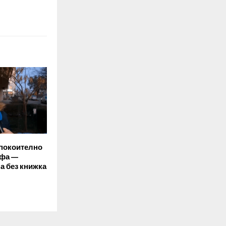
спокоително
офа —
а без книжка