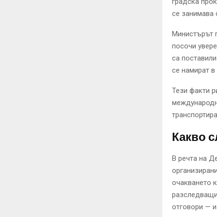
градска прок
се занимава с
Министърът п
посочи увере
са поставили
се намират в
Тези факти р
международн
транспортира
Какво с
В речта на Д
организирани
очакването к
разследващи 
отговори — и