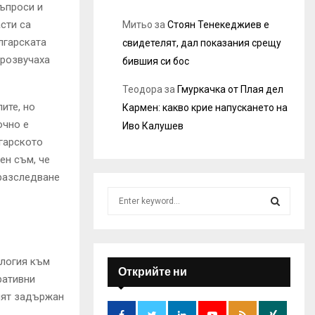
въпроси и
сти са
Митьо
за
Стоян Тенекеджиев е
лгарската
свидетелят, дал показания срещу
прозвучаха
бившия си бос
Теодора
за
Гмуркачка от Плая дел
ите, но
Кармен: какво крие напускането на
очно е
Иво Калушев
лгарското
ен съм, че
 разследване
S
e
е
a
S
r
c
E
ология към
h
Открийте ни
ративни
f
A
мият задържан
o
r
R