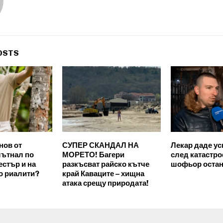
OSTS
нов от
СУПЕР СКАНДАЛ НА
Лекар даде у
лътнал по
МОРЕТО! Багери
след катастр
стър и на
разкъсват райско кътче
шофьор остан
во риалити?
край Каваците – хищна
атака срещу природата!