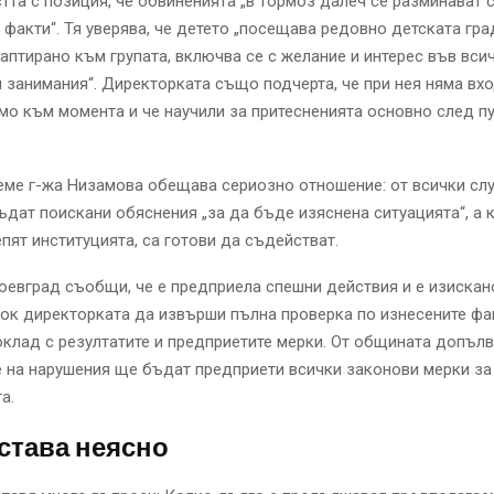
та с позиция, че обвиненията „в тормоз далеч се разминават 
 факти“. Тя уверява, че детето „посещава редовно детската гра
аптирано към групата, включва се с желание и интерес във вси
 занимания“. Директорката също подчерта, че при нея няма вх
мо към момента и че научили за притесненията основно след п
ме г-жа Низамова обещава сериозно отношение: от всички сл
ъдат поискани обяснения „за да бъде изяснена ситуацията“, а к
пят институцията, са готови да съдействат.
евград съобщи, че е предприела спешни действия и е изискан
ок директорката да извърши пълна проверка по изнесените фа
клад с резултатите и предприетите мерки. От общината допълва
 на нарушения ще бъдат предприети всички законови мерки за
а.
става неясно