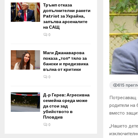
Тръмп отказа
допълнителни ракети
Patriot за Украйна,
запълва арсеналите
на САЩ
0
Маги Джанаварова
показа „топ“ тяло за
бански и предизвика
вълна от критики
0
615 прегл
Д-р Герев: Агресивна
Потресаващ с
семейна среда може
родители на 
да стои зад
убийството в
вместо защит
Пловдив
0
„Нашето дете
изключително