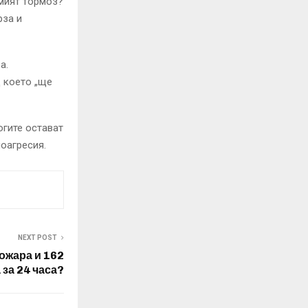
мият тормоз?
рза и
а.
 което „ще
огите остават
моагресия.
NEXT POST
пожара и 162
 за 24 часа?