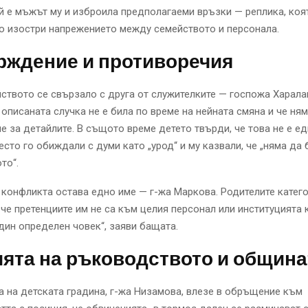
й е мъжът му и изброила предполагаеми връзки — реплика, коя
о изостри напрежението между семейството и персонала.
рждение и противоречия
ството се свързало с друга от служителките — госпожа Харала
 описаната случка не е била по време на нейната смяна и че ня
 за детайлите. В същото време детето твърди, че това не е е
често го обиждали с думи като „урод“ и му казвали, че „няма да
то“.
 конфликта остава едно име — г-жа Маркова. Родителите катег
 че претенциите им не са към целия персонал или институцията к
дин определен човек“, заяви бащата.
ята на ръководството и община
 на детската градина, г-жа Низамова, влезе в обръщение към