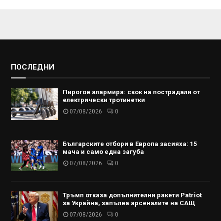
ПОСЛЕДНИ
Пирогов алармира: скок на пострадали от
електрически тротинетки
07/08/2026
0
Българските отбори в Европа засияха: 15
мача и само една загуба
07/08/2026
0
Тръмп отказа допълнителни ракети Patriot
за Украйна, запълва арсеналите на САЩ
07/08/2026
0