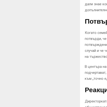
дали знае ко
допълнителн
Потвъ
Когато семей
потвърди, че
потвърждение
случай и че 
на тържество
В центъра на
подчертават,
към „точно е
Реакци
Директорката