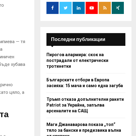
o
то
r
R
:
C
H
Последни публикации
мпиева — тя
ма
Пирогов алармира: скок на
диничен
пострадали от електрически
 бъде хубава
тротинетки
Българските отбори в Европа
орично
засияха: 15 мача и само една загуба
ато цяло, а
Тръмп отказа допълнителни ракети
Patriot за Украйна, запълва
арсеналите на САЩ
та
Маги Джанаварова показа „топ“
тяло за бански и предизвика вълна
от критики