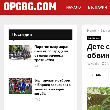
OPGBG.COM
НАЧАЛО
БЪЛГАРИЯ
Home
Бълга
Последни
България
Дете с
Пирогов алармира:
скок на пострадали
обвин
от електрически
тротинетки
by
opgbg
04/
0
SHARE
Българските отбори
в Европа засияха: 15
мача и само една
загуба
0