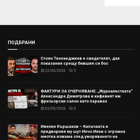
ПОДБРАНИ
Стоян Тенекеджиев е свидетелят, дал
показания срещу бившия си бос
22/05/2026
3
ФАКТУРИ ЗА ОЧЕРНЯВАНЕ: „Журналистката“
Александра Димитрова и кафевият им
фризьорски салон като параван
02/05/2026
0
Ивелин Кършаков – Капачката и
придворния му шут Илчо Илев с огромна
имотна измама след уморяването на