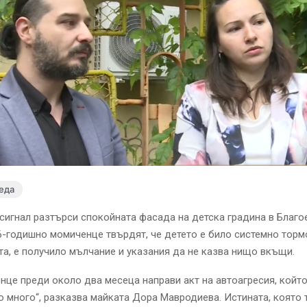
еда
игнал разтърси спокойната фасада на детска градина в Благо
6-годишно момиченце твърдят, че детето е било системно торм
а, е получило мълчание и указания да не казва нищо вкъщи.
нце преди около два месеца направи акт на автоагресия, който
 много“, разказва майката Дора Мавродиева. Истината, която т