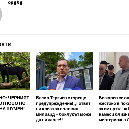
opgbg
OSTS
НО: ЧЕРНИЯТ
Васил Терзиев с горещо
Бизюрев се о
 ОТНОВО ПО
предупреждение! „Готвят
жестоко в пок
НА ШУМЕН!
ни криза за половин
за смъртта на
милиард – боклукът може
намеси близна
да ни залее!“
мистериозна 