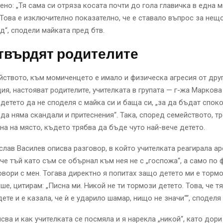
ено: „Тя сама си отряза косата почти до гола главичка в една 
 Това е изключително показателно, че е ставало въпрос за нещ
д“, сподели майката пред бтв.
твърдят родителите
ството, към момиченцето е имало и физическа агресия от друг
ия, настояват родителите, учителката в групата — г-жа Маркова
детето да не споделя с майка си и баща си, „за да бъдат спок
 да няма скандали и притеснения“. Така, според семейството, тр
на на място, където трябва да бъде чуто най-вече детето.
лав Василев описва разговор, в който учителката реагирала аро
 че тъй като съм се обърнал към нея не с „госпожа“, а само по
овори с мен. Тогава директно я попитах защо детето ми е тормо
ше, цитирам: „Писна ми. Никой не ти тормози детето. Това, че т
ете и е казала, че ѝ е ударило шамар, нищо не значи““, споделя 
сва и как учителката се посмяла и я нарекла „никой“, като дори