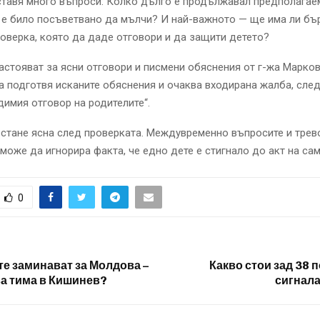
ставя много въпроси: Колко дълго е продължавал предполагае
е било посъветвано да мълчи? И най-важното — ще има ли бъ
оверка, която да даде отговори и да защити детето?
астояват за ясни отговори и писмени обяснения от г-жа Марков
 подготвя исканите обяснения и очаква входирана жалба, след
имия отговор на родителите“.
стане ясна след проверката. Междувременно въпросите и трев
 може да игнорира факта, че едно дете е стигнало до акт на са
0
е заминават за Молдова –
Какво стои зад 38 
ва тима в Кишинев?
сигнала