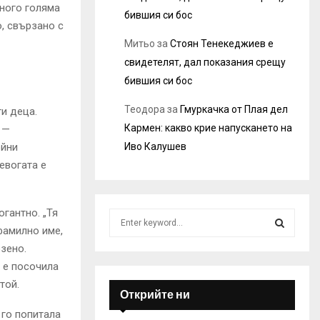
много голяма
бившия си бос
о, свързано с
Митьо
за
Стоян Тенекеджиев е
свидетелят, дал показания срещу
бившия си бос
Теодора
за
Гмуркачка от Плая дел
и деца.
Кармен: какво крие напускането на
 —
Иво Калушев
ойни
евогата е
гантно. „Тя
S
 фамилно име,
e
a
зено.
S
r
я е посочила
c
E
той.
h
Открийте ни
f
A
 го попитала