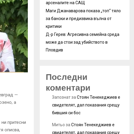
арсеналите на САЩ
Маги Джанаварова показа „топ“ тяло
за бански и предизвика вълна от
критики
Д-р Герев: Агресивна семейна среда
може да стои зад убийството в
Пловдив
Последни
коментари
евград —
Запознат
за
Стоян Тенекеджиев е
озено, а
свидетелят, дал показания срещу
бившия си бос
 ни притесни
Митьо
за
Стоян Тенекеджиев е
я описва,
свидетелят, дал показания срещу