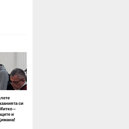
плете
азанията си
 Митко –
ците и
Димана!