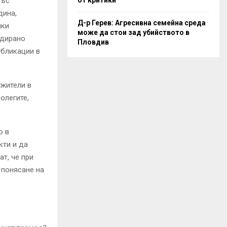
със
дина,
Д-р Герев: Агресивна семейна среда
чки
може да стои зад убийството в
одирано
Пловдив
убликации в
ужители в
олегите,
о в
кти и да
т, че при
 понясане на