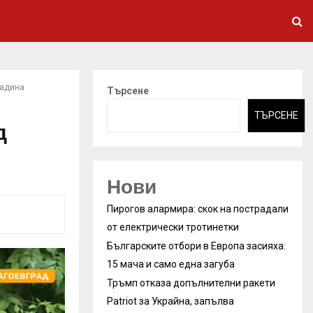
радина
Търсене
ТЪРСЕНЕ
д
Нови
Пирогов алармира: скок на пострадали
от електрически тротинетки
Българските отбори в Европа засияха:
15 мача и само една загуба
Тръмп отказа допълнителни ракети
Patriot за Украйна, запълва