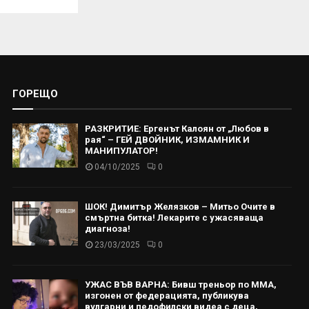
ГОРЕЩО
РАЗКРИТИЕ: Ергенът Калоян от „Любов в
рая“ – ГЕЙ ДВОЙНИК, ИЗМАМНИК И
МАНИПУЛАТОР!
04/10/2025
0
ШОК! Димитър Желязков – Митьо Очите в
смъртна битка! Лекарите с ужасяваща
диагноза!
23/03/2025
0
УЖАС ВЪВ ВАРНА: Бивш треньор по ММА,
изгонен от федерацията, публикува
вулгарни и педофилски видеа с деца,