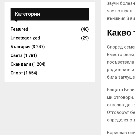
звучи болезн
част отпред.
Категории
външния ѝ ви
Featured
(46)
Какво 
Uncategorized
(29)
България
(3 247)
Според семей
Вместо реакц
Света
(1 781)
посъветвала 
Скандали
(1 204)
родителите и
Спорт
(1 654)
била заглуше
Бащата Борис
ми отговори,
отказва да г
Отговорът бе
определено д
Борислав опи