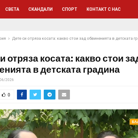
СВЕТА
СКАНДАЛИ
СПОРТ
КОНТАКТ С НАС
рия
Дете си отряза косата: какво стои зад обвиненията в детската г
и отряза косата: какво стои за
енията в детската градина
06/2026
0