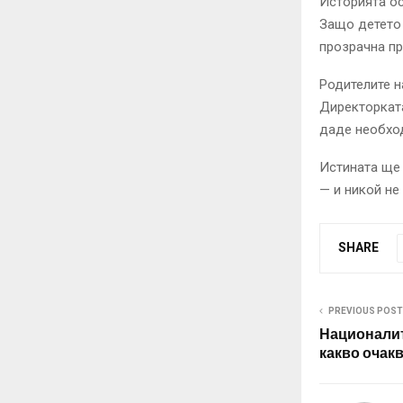
Историята о
Защо детето 
прозрачна пр
Родителите н
Директорката
даде необход
Истината ще 
— и никой не
SHARE
PREVIOUS POST
Националит
какво очак