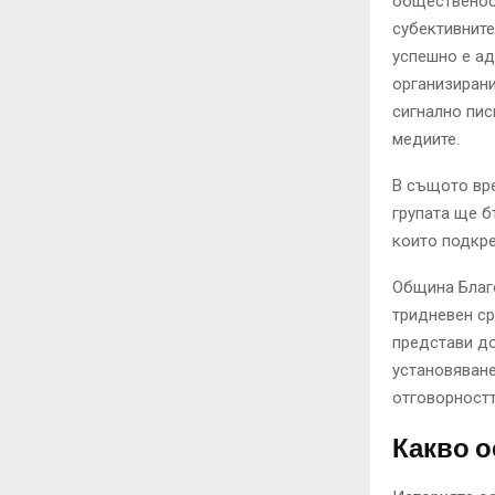
общественост
субективните
успешно е ад
организирани
сигнално пис
медиите.
В същото вре
групата ще б
които подкре
Община Благо
тридневен ср
представи до
установяване
отговорностт
Какво о