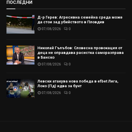
ПОСЛЕДНИ
Д-р Герев: Агресивна семейна среда може
да стои зад убийството в Пловдив
07/08/2026
0
Николай Гълъбов: Словесна провокация от
деца не оправдава расистка саморазправа
в Банско
07/08/2026
0
Левски атакува нова победа в efbet Лига,
Локо (Пд) идва за бунт
07/08/2026
0