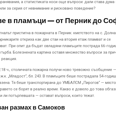
аранявания, а статистиката носи още въпроси: дали става дума 
или за серия от невнимание и рисковано поведение?
е в пламъци — от Перник до Со
сигналът пристигна в пожарната в Перник: кметството на с. Долн
рникарите откриха как две стаи на втория етаж пламват и се
ват. При опит да бъдат овладяни пламъците пострада 66-год
 гърба. Болезнената картина оставя множество въпроси за прич
 реакция.
2:18 ч., столичната пожарна получи ново тревожно съобщение 
 ж.к. „Младост“, бл. 243. В пламъците беше пострадала 54-годиш
азена. Тя беше транспортирана до УМБАЛСМ „Пирогов“ — място
равето се борят в реално време. Какво е довело до това обгаз
и ли потърпевшата — остават въпроси, които тежат.
ан размах в Самоков