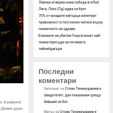
Левски атакува нова победа в efbet
Лига, Локо (Пд) идва за бунт
75% от младите кипърци изпитват
тревожност и постоянен натиск върху
психичното си здраве
Близките на убития Георги искат най-
тежки присъди за петимата
тийнейджъри
Последни
коментари
Запознат
за
Стоян Тенекеджиев е
свидетелят, дал показания срещу
бившия си бос
н. В рамките
а. Двама души
Митьо
за
Стоян Тенекеджиев е