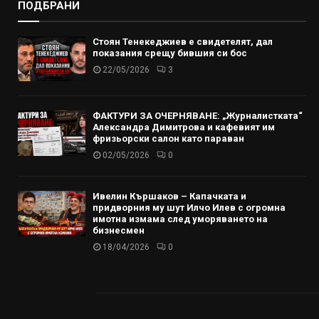
ПОДБРАНИ
Стоян Тенекеджиев е свидетелят, дал
показания срещу бившия си бос
22/05/2026
3
ФАКТУРИ ЗА ОЧЕРНЯВАНЕ: „Журналистката“
Александра Димитрова и кафевият им
фризьорски салон като параван
02/05/2026
0
Ивелин Кършаков – Капачката и
придворния му шут Илчо Илев с огромна
имотна измама след уморяването на
бизнесмен
18/04/2026
0