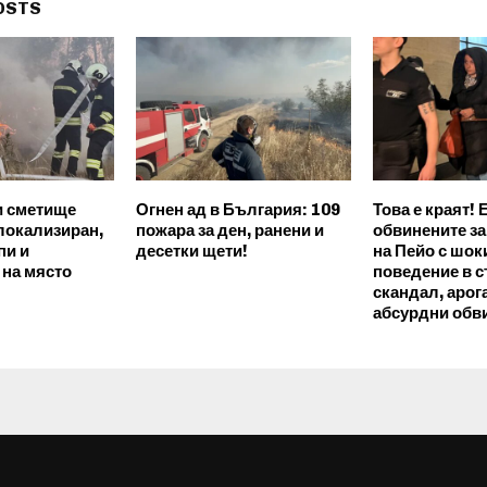
OSTS
и сметище
Огнен ад в България: 109
Това е краят! 
локализиран,
пожара за ден, ранени и
обвинените за
пи и
десетки щети!
на Пейо с шо
на място
поведение в с
скандал, арог
абсурдни обв