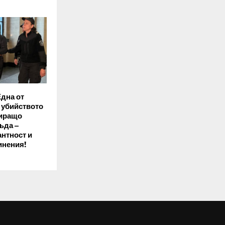
Една от
 убийството
киращо
ъда –
антност и
инения!