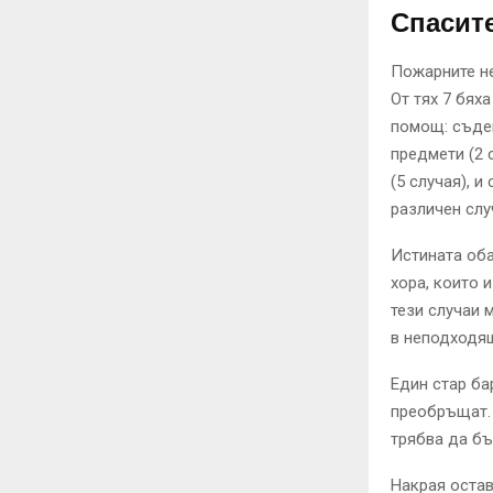
Спасит
Пожарните не
От тях 7 бях
помощ: съдей
предмети (2 
(5 случая), 
различен слу
Истината оба
хора, които 
тези случаи 
в неподходя
Един стар ба
преобръщат. 
трябва да бъ
Накрая остав