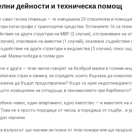
елни дейности и техническа помощ
 само гасяха пламъци — те извършиха 23 спасителни и помощн
а при катастрофи с транспортни средства. Останалите 16 са техн
ствие на други структури на МВР (2 случая), отстраняване на о
случая), спасяване на животни (1 случай), оказване съдействие
и съдействие на други структури и ведомства (5 случая), плюс о
чай. Малки победи в голям ден.
че е друга — тези числа говорят за безброй малки и големи инц
изпитаха страх и паника, за отрядите, които бързаха да помогна
можеха да бъдат предотвратени? Къде се крие недоглеждането
щото изхвърляне на отпадъци, в лекомислието при барбекюто?
рбекю навес, един апартамент, едно кметство — и животите на 
Това не е просто поредица от числа, а поредица от съдби… и у
дат научени.
а въпросът: ще научим ли поука от тези пожари или ще продъ