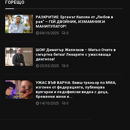
ГОРЕЩО
РАЗКРИТИЕ: Ергенът Калоян от „Любов в
рая“ – ГЕЙ ДВОЙНИК, ИЗМАМНИК И
МАНИПУЛАТОР!
04/10/2025
0
ШОК! Димитър Желязков – Митьо Очите в
смъртна битка! Лекарите с ужасяваща
диагноза!
23/03/2025
0
УЖАС ВЪВ ВАРНА: Бивш треньор по ММА,
изгонен от федерацията, публикува
вулгарни и педофилски видеа с деца,
бременни жени и...
14/10/2025
0