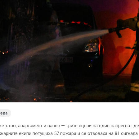
леда
етство, апартамент и навес — трите сцени на един напрегнат де
ожарните екипи потушиха 57 пожара и се отзоваха на 81 сигнал