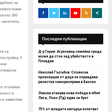
f
A
барбекю на
o
разпространи
r
R
 около 300
:
 засегнати,
C
H
Последни публикации
ти са
Д-р Герев: Агресивна семейна среда
може да стои зад убийството в
постройки, 3
Пловдив
сени
готварски
Николай Гълъбов: Словесна
провокация от деца не оправдава
расистка саморазправа в Банско
се отзоваха
Левски атакува нова победа в efbet
асност и
Лига, Локо (Пд) идва за бунт
 се замислим
75% от младите кипърци изпитват