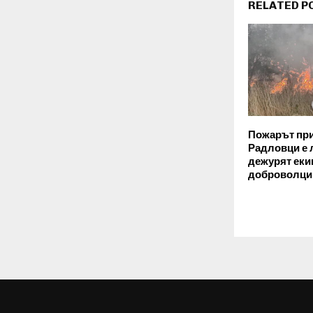
RELATED P
Пожарът пр
Радловци е 
дежурят еки
доброволци 