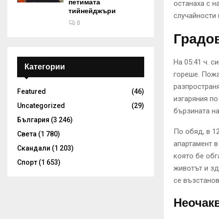
петимата
останаха с н
тийнейджъри
случайности 
0
Градов
На 05:41 ч. 
Категории
гореше. Пожа
разпространя
Featured
(46)
изгаряния по
Uncategorized
(29)
бързината на
България
(3 246)
По обяд, в 1
Света
(1 780)
апартамент в
Скандали
(1 203)
която бе обг
Спорт
(1 653)
животът и зд
се възстанов
Неочакв