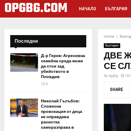
OPGBG.COM
НАЧАЛО
БЪЛГАРИЯ
Home
Бълга
Последни
България
ДВЕ Ж
Д-р Герев: Агресивна
семейна среда може
СЕ С
да стои зад
убийството в
by
opgbg
18/
Пловдив
0
SHARE
Николай Гълъбов:
Словесна
провокация от деца
не оправдава
расистка
саморазправа в