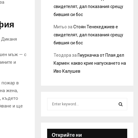
за
свидетелят, дал показания срещу
бившия си бос
фия
Митьо
за
Стоян Тенекеджиев е
свидетелят, дал показания срещу
а Диканя
бившия си бос
ишен мъж — с
Теодора
за
Гмуркачка от Плая дел
ините и
Кармен: какво крие напускането на
Иво Калушев
— пожар в
на жена,
, където
S
яване и ще
e
a
S
r
c
E
h
Открийте ни