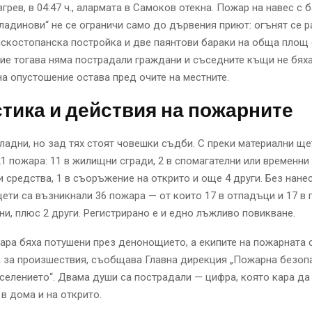
грев, в 04:47 ч., алармата в Самоков отекна. Пожар на навес с 
иладинови“ не се ограничи само до дървения приют: огънят се 
лскостопанска постройка и две паянтови бараки на обща площ
тие тогава няма пострадали граждани и съседните къщи не бяха
на опустошение остава пред очите на местните.
тика и действия на пожарните
ладни, но зад тях стоят човешки съдби. С преки материални ще
1 пожара: 11 в жилищни сгради, 2 в спомагателни или временни 
и средства, 1 в съоръжение на открито и още 4 други. Без нане
ети са възникнали 36 пожара — от които 17 в отпадъци и 17 в 
ни, плюс 2 други. Регистрирано е и едно лъжливо повикване.
ра бяха потушени през денонощието, а екипите на пожарната 
а за произшествия, съобщава Главна дирекция „Пожарна безоп
селението“. Двама души са пострадали — цифра, която кара да
 в дома и на открито.