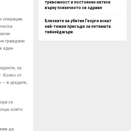
тревожност и постоянен натиск
върху психичното си здраве
и операции.
Близките на убития Георги искат
ическа
най-тежки присъди за петимата
тийнейджъри
пасни
 на граждани
ще един
иденти, за
т. Колко от
 — в уредите,
хора се
роци, които
лжим да