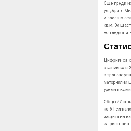
Още преди из
ул. „Братя М
и засегна се
кв.м. За щас
но гледката 
Статис
Цифрите са х
възникнали 2
в транспортн
материални щ
уреди и коми
Общо 57 пожа
на 81 сигнал
защита на на
за рисковете