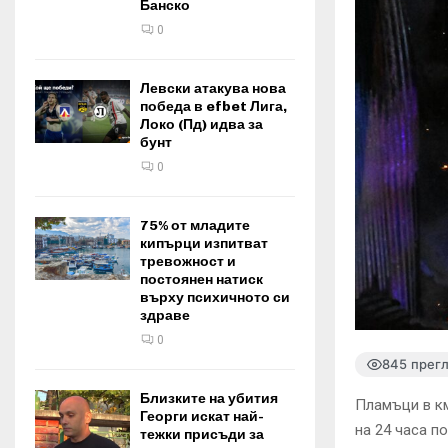
Банско
0
Левски атакува нова
победа в efbet Лига,
Локо (Пд) идва за
бунт
0
75% от младите
кипърци изпитват
тревожност и
постоянен натиск
върху психичното си
здраве
0
845 прег
Близките на убития
Пламъци в км
Георги искат най-
на 24 часа п
тежки присъди за