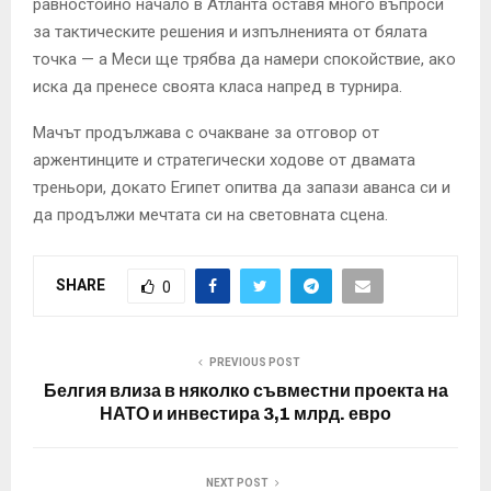
равностойно начало в Атланта оставя много въпроси
за тактическите решения и изпълненията от бялата
точка — а Меси ще трябва да намери спокойствие, ако
иска да пренесе своята класа напред в турнира.
Мачът продължава с очакване за отговор от
аржентинците и стратегически ходове от двамата
треньори, докато Египет опитва да запази аванса си и
да продължи мечтата си на световната сцена.
SHARE
0
PREVIOUS POST
Белгия влиза в няколко съвместни проекта на
НАТО и инвестира 3,1 млрд. евро
NEXT POST