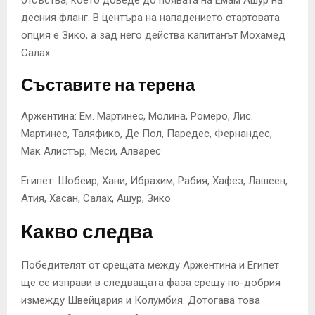
отсъства, което доведе до появата на Емам Ашур на
десния фланг. В центъра на нападението стартовата
опция е Зико, а зад него действа капитанът Мохамед
Салах.
Съставите на терена
Аржентина: Ем. Мартинес, Молина, Ромеро, Лис.
Мартинес, Таляфико, Де Пол, Паредес, Фернандес,
Мак Алистър, Меси, Алварес
Египет: Шобеир, Хани, Ибрахим, Рабия, Хафез, Лашеен,
Атия, Хасан, Салах, Ашур, Зико
Какво следва
Победителят от срещата между Аржентина и Египет
ще се изправи в следващата фаза срещу по-добрия
измежду Швейцария и Колумбия. Дотогава това