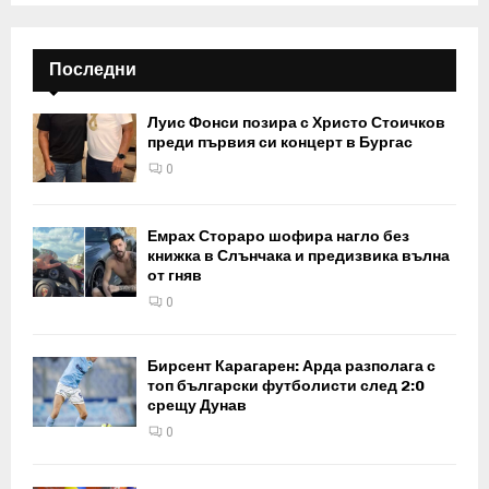
Последни
Луис Фонси позира с Христо Стоичков
преди първия си концерт в Бургас
0
Емрах Стораро шофира нагло без
книжка в Слънчака и предизвика вълна
от гняв
0
Бирсент Карагарен: Арда разполага с
топ български футболисти след 2:0
срещу Дунав
0