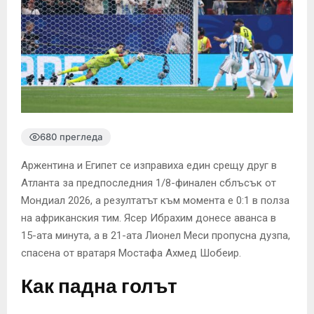
680 прегледа
Аржентина и Египет се изправиха един срещу друг в
Атланта за предпоследния 1/8-финален сблъсък от
Мондиал 2026, а резултатът към момента е 0:1 в полза
на африканския тим. Ясер Ибрахим донесе аванса в
15-ата минута, а в 21-ата Лионел Меси пропусна дузпа,
спасена от вратаря Мостафа Ахмед Шобеир.
Как падна голът