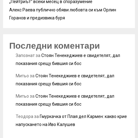
„Пейтриът“ всеки месец в споразумение
Алекс Раева публично обяви любовта си към Орлин
Горанов и предизвика буря
Последни коментари
Запознат
за
Стоян Тенекеджиев е свидетелят, дал
показания срещу бившия си бос
Митьо
за
Стоян Тенекеджиев е свидетелят, дал
показания срещу бившия си бос
Митьо
за
Стоян Тенекеджиев е свидетелят, дал
показания срещу бившия си бос
Теодора
за
Гмуркачка от Плая дел Кармен: какво крие
напускането на Иво Калушев