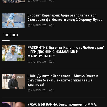
09/08/2026
0
Бирсент Карагарен: Арда разполага с топ
български футболисти след 2:0 срещу Дунав
08/08/2026
0
ГОРЕЩО
РАЗКРИТИЕ: Ергенът Калоян от „Любов в рая“
– ГЕЙ ДВОЙНИК, ИЗМАМНИК И
МАНИПУЛАТОР!
04/10/2025
0
ШОК! Димитър Желязков – Митьо Очите в
смъртна битка! Лекарите с ужасяваща
диагноза!
23/03/2025
0
УЖАС ВЪВ ВАРНА: Бивш треньор по ММА,