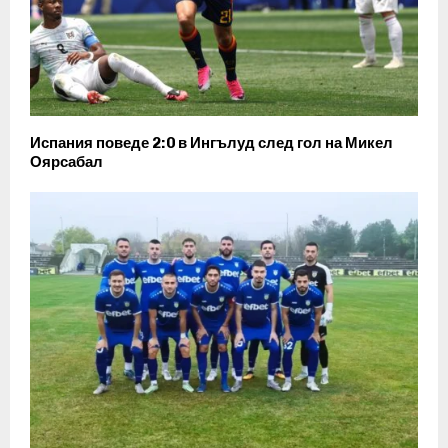
Испания поведе 2:0 в Ингълуд след гол на Микел
Оярсабал