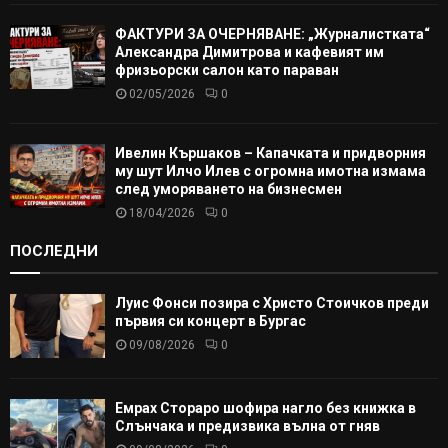
ФАКТУРИ ЗА ОЧЕРНЯВАНЕ: „Журналистката“
Александра Димитрова и кафевият им
фризьорски салон като параван
02/05/2026
0
Ивелин Кършаков – Капачката и придворния
му шут Илчо Илев с огромна имотна измама
след уморяването на бизнесмен
18/04/2026
0
ПОСЛЕДНИ
Луис Фонси позира с Христо Стоичков преди
първия си концерт в Бургас
09/08/2026
0
Емрах Стораро шофира нагло без книжка в
Слънчака и предизвика вълна от гняв