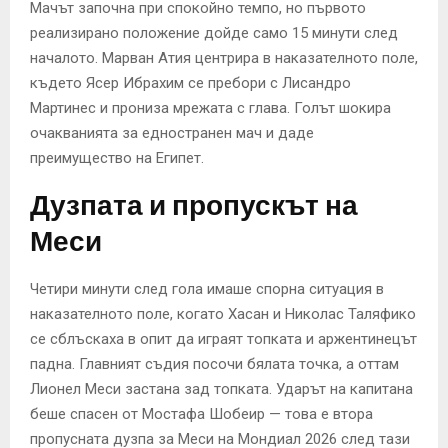
Мачът започна при спокойно темпо, но първото
реализирано положение дойде само 15 минути след
началото. Марван Атия центрира в наказателното поле,
където Ясер Ибрахим се пребори с Лисандро
Мартинес и прониза мрежата с глава. Голът шокира
очакванията за едностранен мач и даде
преимущество на Египет.
Дузпата и пропускът на
Меси
Четири минути след гола имаше спорна ситуация в
наказателното поле, когато Хасан и Николас Таляфико
се сблъскаха в опит да играят топката и аржентинецът
падна. Главният съдия посочи бялата точка, а оттам
Лионел Меси застана зад топката. Ударът на капитана
беше спасен от Мостафа Шобеир — това е втора
пропусната дузпа за Меси на Мондиал 2026 след тази