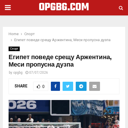
OPGBG.COM
PRIMARY
MENU
Home
Спорт
Египет поведе срещу Аржентина, Меси пропусна дузпа
Спорт
Египет поведе срещу Аржентина,
Меси пропусна дузпа
by
opgbg
07/07/2026
SHARE
0