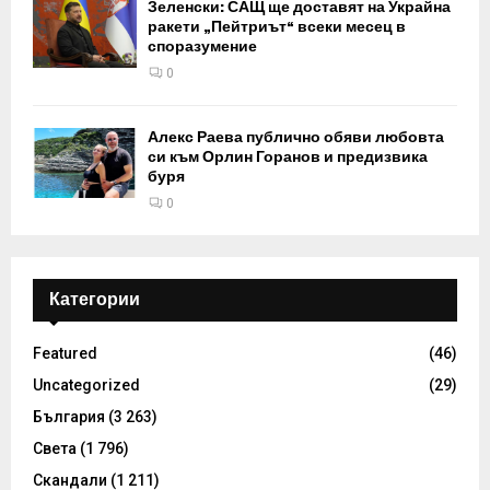
Зеленски: САЩ ще доставят на Украйна
ракети „Пейтриът“ всеки месец в
споразумение
0
Алекс Раева публично обяви любовта
си към Орлин Горанов и предизвика
буря
0
Категории
Featured
(46)
Uncategorized
(29)
България
(3 263)
Света
(1 796)
Скандали
(1 211)