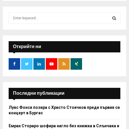
S
e
a
S
r
c
E
h
Открийте ни
f
A
o
r
R
:
C
H
Последни публикации
Луис Фонси позира с Христо Стоичков преди първия си
концерт в Бургас
Емрах Стораро шофира нагло без книжка в Слънчака и