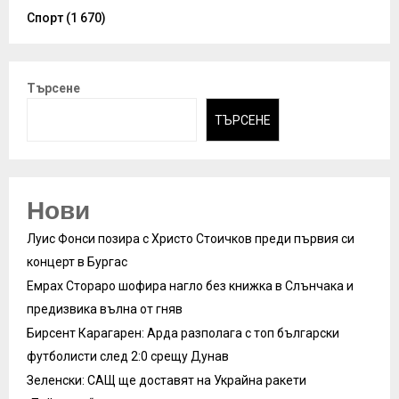
Спорт
(1 670)
Търсене
ТЪРСЕНЕ
Нови
Луис Фонси позира с Христо Стоичков преди първия си
концерт в Бургас
Емрах Стораро шофира нагло без книжка в Слънчака и
предизвика вълна от гняв
Бирсент Карагарен: Арда разполага с топ български
футболисти след 2:0 срещу Дунав
Зеленски: САЩ ще доставят на Украйна ракети