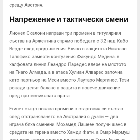
срещу Австрия.
Напрежение и тактически смени
Лионел Скалони направи три промени в титулярния
състав на Аржентина спрямо победата с 3:2 над Кабо
Верде след продължения. Вляво в защитата Николас
Таляфико замести контузения Факундо Медина, в
халфовата линия Леандро Паредес влезе на мястото
на Тиаго Алмада, а в атака Хулиан Алварес започна
като партньор на Меси вместо Лаутаро Мартинес. Тези
рокади целят баланс в защита и повече движение
пред противниковата врата.
Египет също показа промени в стартовия си състав
след отстраняването на Австралия с дузпи — два
играча бяха сменени. Мохамед Лашеен получи шанс в
средата на терена вместо Хамди Фати, а Омар Мармуш