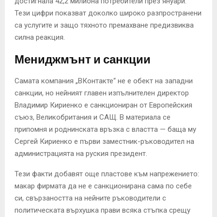
достигнала 42,2 милиона потребители през януари.
Тези цифри показват доколко широко разпространени
са услугите и защо тяхното премахване предизвиква
силна реакция.
Мениджмънт и санкции
Самата компания „ВКонтакте“ не е обект на западни
санкции, но нейният главен изпълнителен директор
Владимир Кириенко е санкциониран от Европейския
съюз, Великобритания и САЩ. В материала се
припомня и роднинската връзка с властта — баща му
Сергей Кириенко е първи заместник-ръководител на
администрацията на руския президент.
Тези факти добавят още пластове към напрежението:
макар фирмата да не е санкционирана сама по себе
си, свързаността на нейните ръководители с
политическата върхушка прави всяка стъпка срещу