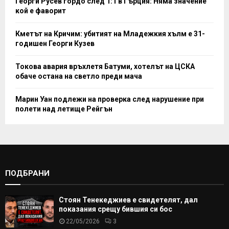
Георги Русев гордо след 1:1 в Гърция: Няма значение
кой е фаворит
Кметът на Кричим: убитият на Младежкия хълм е 31-
годишен Георги Кузев
Токова авария връхлетя Батуми, хотелът на ЦСКА
обаче остана на светло преди мача
Марин Уан подлежи на проверка след нарушение при
полети над летище Рейгън
ПОДБРАНИ
Стоян Тенекеджиев е свидетелят, дал
показания срещу бившия си бос
22/05/2026
3