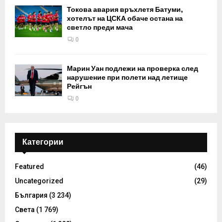
Токова авария връхлетя Батуми,
хотелът на ЦСКА обаче остана на
светло преди мача
0
Марин Уан подлежи на проверка след
нарушение при полети над летище
Рейгън
0
Категории
Featured
(46)
Uncategorized
(29)
България
(3 234)
Света
(1 769)