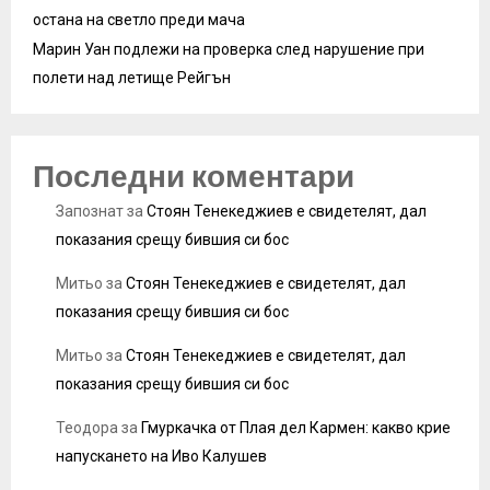
остана на светло преди мача
Марин Уан подлежи на проверка след нарушение при
полети над летище Рейгън
Последни коментари
Запознат
за
Стоян Тенекеджиев е свидетелят, дал
показания срещу бившия си бос
Митьо
за
Стоян Тенекеджиев е свидетелят, дал
показания срещу бившия си бос
Митьо
за
Стоян Тенекеджиев е свидетелят, дал
показания срещу бившия си бос
Теодора
за
Гмуркачка от Плая дел Кармен: какво крие
напускането на Иво Калушев