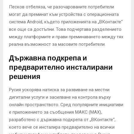
Песков отбеляза, че разочарованите потребители
могат да преминат към устройства с операционната
система Android, където приложенията на „ВКонтакте“
все още са достъпни. Това подчертава разделението
между платформите и прави преминаването между тях
реална възможност за масовите потребители.
Държавна подкрепа и
предварително инсталирани
решения
Русия ускорява натиска за развиване на местни
дигитални услуги и засилване на контрола върху
онлайн пространството. Сред популярните инициативи
е приложението за съобщения МАКС (MAX),
разработено с държавна подкрепа от „ВКонтакте“,
което вече се инсталира предварително на всички