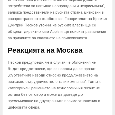
потребители за напълно неоправдани и неприемливи“,
заявиха представители на руската страна, цитирани в
разпространеното съобщение. Говорителят на Кремъл
Дмитрий Песков уточни, че руските власти ще се
обърнат директно към Apple и ще поискат разяснение
за причините за свалянето на приложенията.
Реакцията на Москва
Песков предупреди, че в случай че обяснения не
бъдат предоставени, ще се наложи да се правят
„съответните изводи относно продължаването на
всякакво сътрудничество с тази компания“. Тонът е
категоричен: решението на технологичния гигант не
остава без отговор и може да доведе до
преосмисляне на двустранните взаимоотношения в
цифровата сфера.