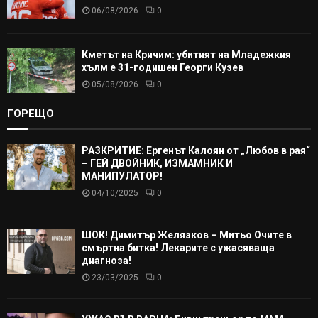
06/08/2026
0
Кметът на Кричим: убитият на Младежкия
хълм е 31-годишен Георги Кузев
05/08/2026
0
ГОРЕЩО
РАЗКРИТИЕ: Ергенът Калоян от „Любов в рая“
– ГЕЙ ДВОЙНИК, ИЗМАМНИК И
МАНИПУЛАТОР!
04/10/2025
0
ШОК! Димитър Желязков – Митьо Очите в
смъртна битка! Лекарите с ужасяваща
диагноза!
23/03/2025
0