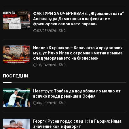
ФАКТУРИ ЗА ОЧЕРНЯВАНЕ: „Журналистката“
Александра Димитрова и кафевият им
фризьорски салон като параван
02/05/2026
0
Ивелин Кършаков – Капачката и придворния
му шут Илчо Илев с огромна имотна измама
след уморяването на бизнесмен
18/04/2026
0
ПОСЛЕДНИ
Нееструп: Трябва да подобрим по малко от
всичко преди реванша в София
06/08/2026
0
Георги Русев гордо след 1:1 в Гърция: Няма
значение кой е фаворит