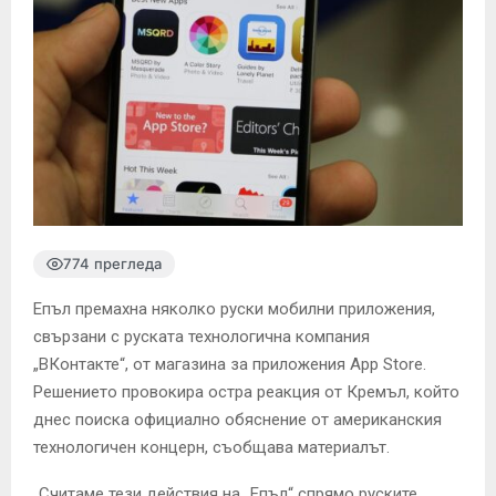
774 прегледа
Епъл премахна няколко руски мобилни приложения,
свързани с руската технологична компания
„ВКонтакте“, от магазина за приложения App Store.
Решението провокира остра реакция от Кремъл, който
днес поиска официално обяснение от американския
технологичен концерн, съобщава материалът.
„Считаме тези действия на „Епъл“ спрямо руските