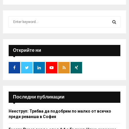
S
e
a
S
r
c
E
h
Открийте ни
f
A
o
r
R
:
C
H
Последни публикации
Нееструп: Трябва да подобрим по малко от всичко
преди реванша в София