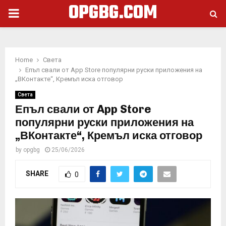
OPGBG.COM
PRIMARY
MENU
Home
Света
Епъл свали от App Store популярни руски приложения на
„ВКонтакте“, Кремъл иска отговор
Света
Епъл свали от App Store
популярни руски приложения на
„ВКонтакте“, Кремъл иска отговор
by
opgbg
25/06/2026
SHARE
0