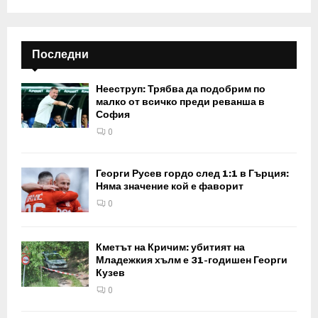
Последни
Нееструп: Трябва да подобрим по
малко от всичко преди реванша в
София
0
Георги Русев гордо след 1:1 в Гърция:
Няма значение кой е фаворит
0
Кметът на Кричим: убитият на
Младежкия хълм е 31-годишен Георги
Кузев
0