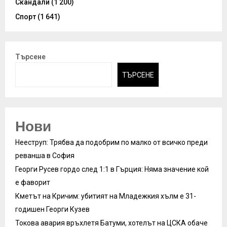
Скандали
(1 200)
Спорт
(1 641)
Търсене
ТЪРСЕНЕ
Нови
Нееструп: Трябва да подобрим по малко от всичко преди
реванша в София
Георги Русев гордо след 1:1 в Гърция: Няма значение кой
е фаворит
Кметът на Кричим: убитият на Младежкия хълм е 31-
годишен Георги Кузев
Токова авария връхлетя Батуми, хотелът на ЦСКА обаче