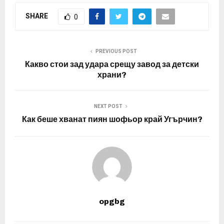
SHARE
0
PREVIOUS POST
Какво стои зад удара срещу завод за детски
храни?
NEXT POST
Как беше хванат пиян шофьор край Угърчин?
opgbg