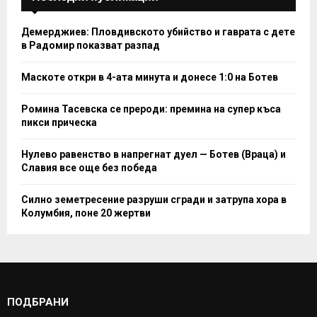
Демерджиев: Пловдивското убийство и гаврата с дете
в Радомир показват разпад
Маскоте откри в 4-ата минута и донесе 1:0 на Ботев
Ромина Тасевска се прероди: премина на супер къса
пикси прическа
Нулево равенство в напрегнат дуел — Ботев (Враца) и
Славия все още без победа
Силно земетресение разруши сгради и затрупа хора в
Колумбия, поне 20 жертви
ПОДБРАНИ