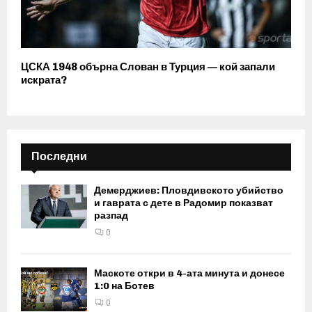
ЦСКА 1948 обърна Слован в Турция — кой запали
искрата?
Последни
Демерджиев: Пловдивското убийство
и гаврата с дете в Радомир показват
разпад
0
Маскоте откри в 4-ата минута и донесе
1:0 на Ботев
0