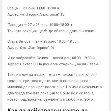
Враца — 23 юни, 11:00–19:00 ч.
Адрес: ул. „Георги Апостолов“ 13
Пловдив — 27 и 28 юни, 10:00–18:00 ч.
Точната локация ще бъде обявена допълнително
Стара Загора — 27 и 28 юни, 10:00–18:00 ч.
Адрес: бул. „Хан Тервел“ 46
И не забравяйте София — всеки ден, 08:00–19:30 ч.
Адрес: Сектор В, Национален стадион „Васил Левски“
Така изглежда първият етап — покритие в ключови
градове, при това с дати, които позволяват на
мнозина да планират посещение. Но има и неяснини: в
два града точната локация все още не е обявена,
което поддържа напрежението и любопитството.
Как да действате и какво да