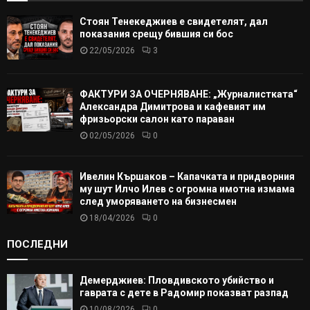
Стоян Тенекеджиев е свидетелят, дал
показания срещу бившия си бос
22/05/2026
3
ФАКТУРИ ЗА ОЧЕРНЯВАНЕ: „Журналистката“
Александра Димитрова и кафевият им
фризьорски салон като параван
02/05/2026
0
Ивелин Кършаков – Капачката и придворния
му шут Илчо Илев с огромна имотна измама
след уморяването на бизнесмен
18/04/2026
0
ПОСЛЕДНИ
Демерджиев: Пловдивското убийство и
гаврата с дете в Радомир показват разпад
10/08/2026
0