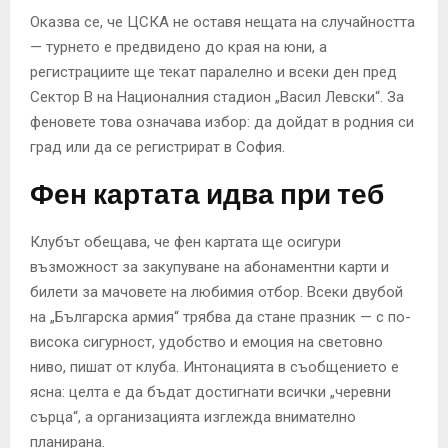
Оказва се, че ЦСКА не оставя нещата на случайността
— турнето е предвидено до края на юни, а
регистрациите ще текат паралелно и всеки ден пред
Сектор В на Националния стадион „Васил Левски“. За
феновете това означава избор: да дойдат в родния си
град или да се регистрират в София.
Фен картата идва при теб
Клубът обещава, че фен картата ще осигури
възможност за закупуване на абонаментни карти и
билети за мачовете на любимия отбор. Всеки двубой
на „Българска армия“ трябва да стане празник — с по-
висока сигурност, удобство и емоция на световно
ниво, пишат от клуба. Интонацията в съобщението е
ясна: целта е да бъдат достигнати всички „черевни
сърца“, а организацията изглежда внимателно
планирана.