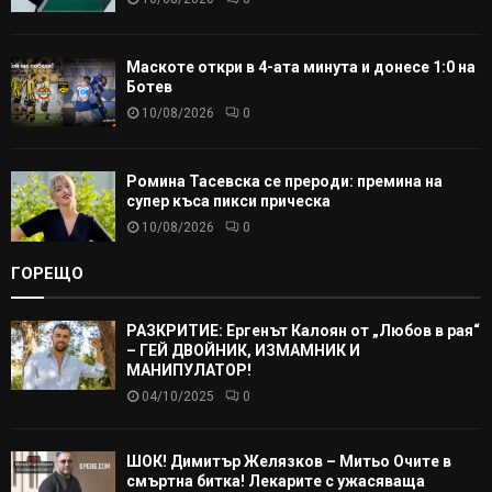
Маскоте откри в 4-ата минута и донесе 1:0 на
Ботев
10/08/2026
0
Ромина Тасевска се прероди: премина на
супер къса пикси прическа
10/08/2026
0
ГОРЕЩО
РАЗКРИТИЕ: Ергенът Калоян от „Любов в рая“
– ГЕЙ ДВОЙНИК, ИЗМАМНИК И
МАНИПУЛАТОР!
04/10/2025
0
ШОК! Димитър Желязков – Митьо Очите в
смъртна битка! Лекарите с ужасяваща