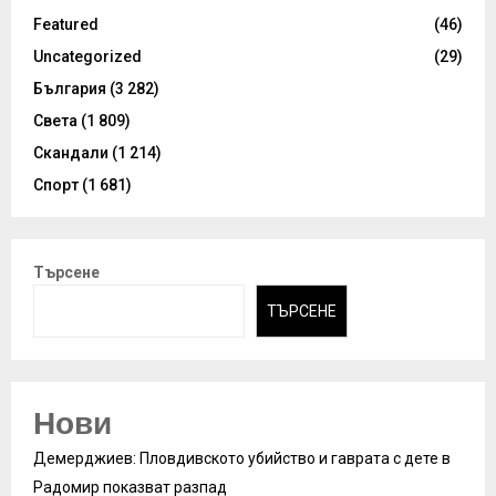
Featured
(46)
Uncategorized
(29)
България
(3 282)
Света
(1 809)
Скандали
(1 214)
Спорт
(1 681)
Търсене
ТЪРСЕНЕ
Нови
Демерджиев: Пловдивското убийство и гаврата с дете в
Радомир показват разпад