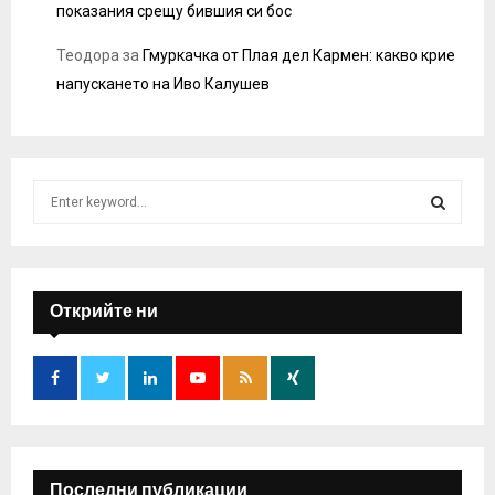
показания срещу бившия си бос
Теодора
за
Гмуркачка от Плая дел Кармен: какво крие
напускането на Иво Калушев
S
e
a
S
r
c
E
h
Открийте ни
f
A
o
r
R
:
C
H
Последни публикации