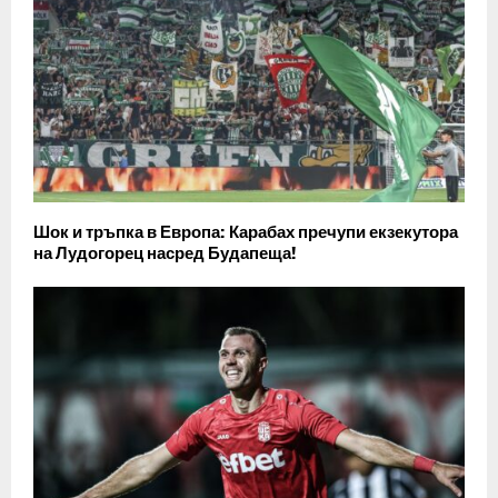
Шок и тръпка в Европа: Карабах пречупи екзекутора
на Лудогорец насред Будапеща!