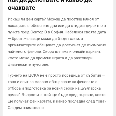
очаквате
Искаш ли фен карта? Можеш да посетиш някоя от
локациите в обявените дни или да отидеш директно в
пункта пред Сектор В в София. Набележи своята дата
— броят желаещи може да бъде голям, а
организаторите обещават да достигнат до възможно
най-много фенове. Скоро ще има и онлайн вариант,
което може да промени играта и да разтовари
физическите пунктове.
Турнето на ЦСКА не е просто поредица от събития —
това е опит за масово обвързване на феновете с
отбора и подготовка за новия сезон на „Българска
армия“. Въпросът е: кой ще бъде сред първите, които
ще получат фен картата, и какво последва след това?
Следим внимателно.