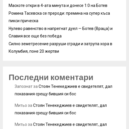
Маскоте откри в 4-ата минута и донесе 1:0 на Ботев
Ромина Тасевска се прероди: премина на супер къса
пикси прическа
Нулево равенство в напрегнат дуел — Ботев (Враца) и
Славия все още без победа
Силно земетресение разруши сгради и затрупа хора в
Колумбия, поне 20 жертви
Последни коментари
Запознат
за
Стоян Тенекеджиев е свидетелят, дал
показания срещу бившия си бос
Митьо
за
Стоян Тенекеджиев е свидетелят, дал
показания срещу бившия си бос
Митьо
за
Стоян Тенекеджиев е свидетелят, дал