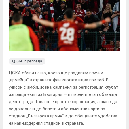
866 прегледа
ЦСКА обяви нещо, което ще раздвижи всички
„армейци“ в страната: фен картата идва при теб. В
унисон с амбициозна кампания за регистрация клубът
изпраща екип из България — и първият етап обхваща
девет града. Това не е просто бюрокрация, а шанс да
се докоснеш до билети и абонаментни карти за
стадион „Българска армия“ и до обещаните удобства
на най-модерния стадион в страната.