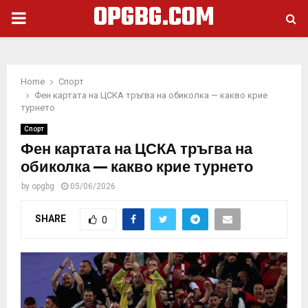
OPGBG.COM
PRIMARY
MENU
Home
Спорт
Фен картата на ЦСКА тръгва на обиколка — какво крие
турнето
Спорт
Фен картата на ЦСКА тръгва на
обиколка — какво крие турнето
by
opgbg
05/06/2026
SHARE
0