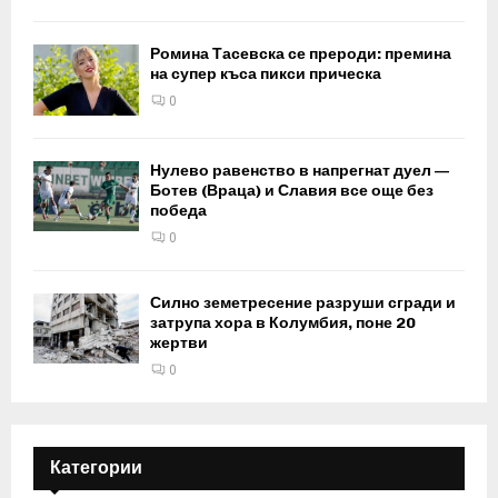
Ромина Тасевска се прероди: премина
на супер къса пикси прическа
0
Нулево равенство в напрегнат дуел —
Ботев (Враца) и Славия все още без
победа
0
Силно земетресение разруши сгради и
затрупа хора в Колумбия, поне 20
жертви
0
Категории