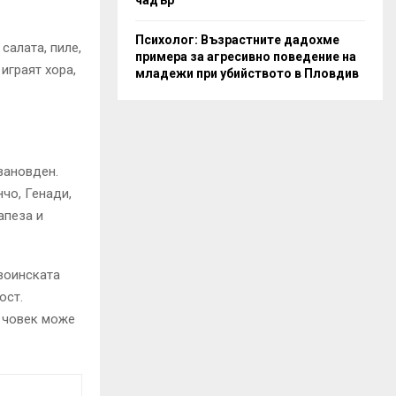
Психолог: Възрастните дадохме
салата, пиле,
примера за агресивно поведение на
играят хора,
младежи при убийството в Пловдив
вановден.
нчо, Генади,
апеза и
 воинската
ост.
н човек може