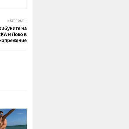
NEXT POST
рибуните на
КА и Локо в
напрежение