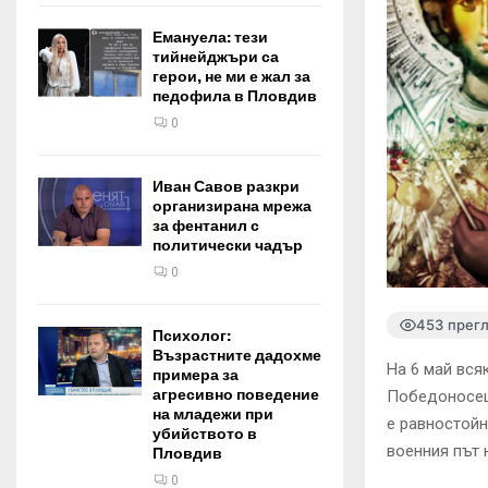
Емануела: тези
тийнейджъри са
герои, не ми е жал за
педофила в Пловдив
0
Иван Савов разкри
организирана мрежа
за фентанил с
политически чадър
0
453 прег
Психолог:
Възрастните дадохме
На 6 май вся
примера за
агресивно поведение
Победоносец 
на младежи при
е равностойн
убийството в
военния път 
Пловдив
0