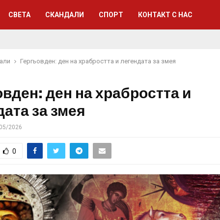
СВЕТА
СКАНДАЛИ
СПОРТ
КОНТАКТ С НАС
али
Гергьовден: ден на храбростта и легендата за змея
овден: ден на храбростта и
дата за змея
05/2026
0