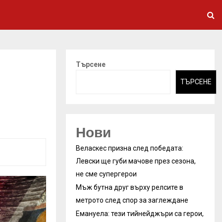
Търсене
ТЪРСЕНЕ
Нови
Веласкес призна след победата:
Левски ще губи мачове през сезона,
не сме супергерои
Мъж бутна друг върху релсите в
метрото след спор за заглеждане
Емануела: тези тийнейджъри са герои,