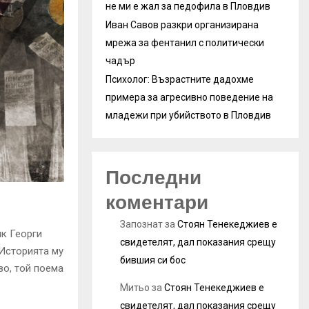
не ми е жал за педофила в Пловдив
Иван Савов разкри организирана
мрежа за фентанил с политически
чадър
Психолог: Възрастните дадохме
примера за агресивно поведение на
младежи при убийството в Пловдив
Последни
коментари
Запознат
за
Стоян Тенекеджиев е
ик Георги
свидетелят, дал показания срещу
Историята му
бившия си бос
во, той поема
Митьо
за
Стоян Тенекеджиев е
свидетелят, дал показания срещу