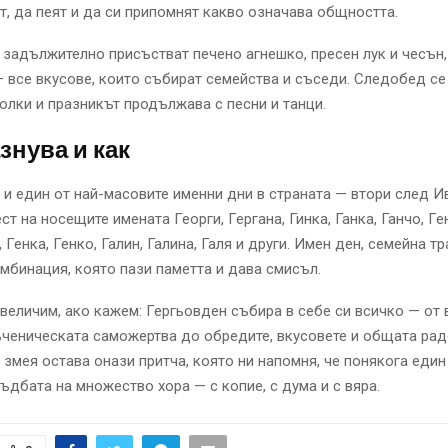
ят, да пеят и да си припомнят какво означава общността.
 задължително присъстват печено агнешко, пресен лук и чесън, 
— все вкусове, които събират семейства и съседи. Следобед се 
юлки и празникът продължава с песни и танци.
знува и как
 и един от най-масовите именни дни в страната — втори след И
ст на носещите имената Георги, Гергана, Гинка, Ганка, Ганчо, Ге
 Генка, Генко, Галин, Галина, Галя и други. Имен ден, семейна тр
мбинация, която пази паметта и дава смисъл.
величим, ако кажем: Гергьовден събира в себе си всичко — от
ченическата саможертва до обредите, вкусовете и общата рад
 змея остава онази притча, която ни напомня, че понякога еди
ъдбата на множество хора — с копие, с дума и с вяра.