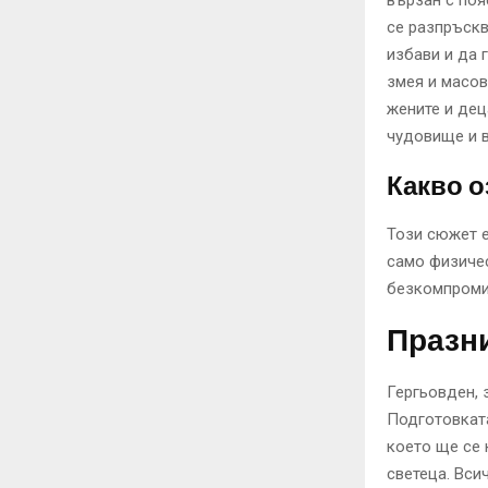
вързан с поя
се разпръсква
избави и да 
змея и масов
жените и дец
чудовище и в
Какво о
Този сюжет е
само физичес
безкомпроми
Празни
Гергьовден, 
Подготовката
което ще се 
светеца. Вси