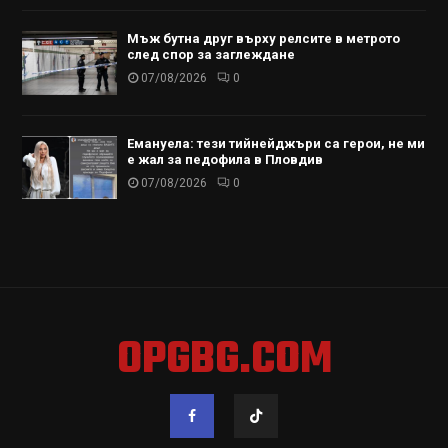
Мъж бутна друг върху релсите в метрото
след спор за заглеждане
07/08/2026
0
Емануела: тези тийнейджъри са герои, не ми
е жал за педофила в Пловдив
07/08/2026
0
OPGBG.COM