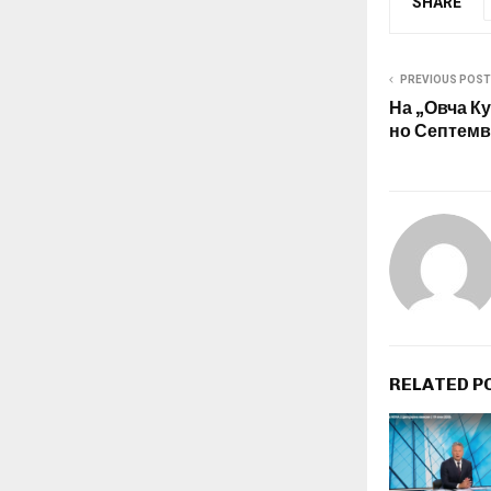
SHARE
PREVIOUS POST
На „Овча К
но Септемв
RELATED P