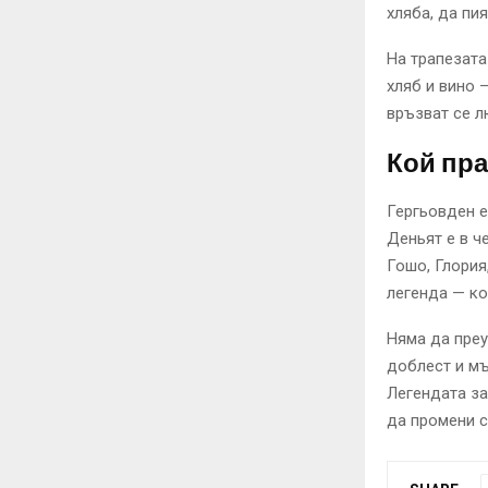
хляба, да пи
На трапезата
хляб и вино 
връзват се л
Кой пра
Гергьовден е
Деньят е в че
Гошо, Глория,
легенда — ко
Няма да преу
доблест и мъ
Легендата за
да промени с