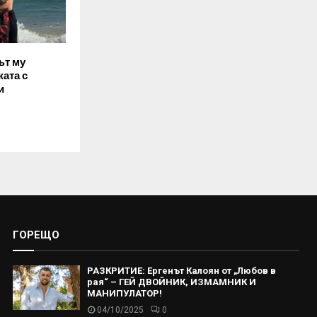
ът му
ата с
и
ГОРЕЩО
РАЗКРИТИЕ: Ергенът Калоян от „Любов в
рая“ – ГЕЙ ДВОЙНИК, ИЗМАМНИК И
МАНИПУЛАТОР!
04/10/2025
0