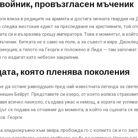
войник, провъзгласен мъченик
ги влиза в редиците на армията и достига личната гвардия на 
 следва жестокия едикт за преследване на християните, той от
ата си и възразява срещу императора. Това е моментът, в който
ъченик: битката не е само на поле, а за съвест и вяра. Диокл
зекуция, а тялото на Георги е положено в Лида — там започват
о го издигат като небесен закрилник.
ата, която пленява поколения
е да остане равнодушен пред най-известната легенда за свете
днешен Бейрут. Представете си езеро, от което излиза страхови
авя всичко наоколо, създава ужас и немощ, а хората не успява
дът се подава на отчаяние до момента, в който на сцената се я
св. Георги.
а хладнокръвно към звяра, пробожда го с копието си и го зас