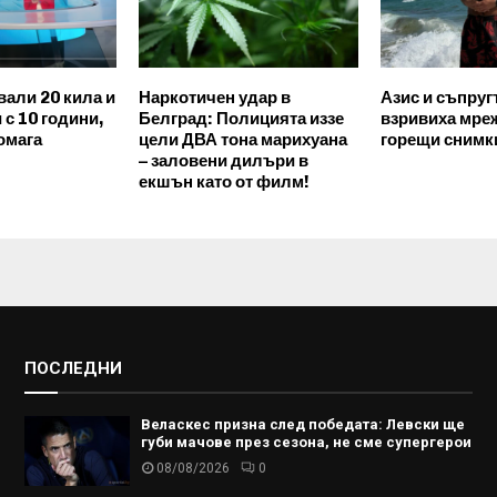
вали 20 кила и
Наркотичен удар в
Азис и съпруг
с 10 години,
Белград: Полицията иззе
взривиха мреж
омага
цели ДВА тона марихуана
горещи снимк
– заловени дилъри в
екшън като от филм!
ПОСЛЕДНИ
Веласкес призна след победата: Левски ще
губи мачове през сезона, не сме супергерои
08/08/2026
0