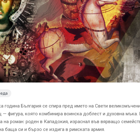
леда
ка година България се спира пред името на Свети великомъчен
— фигура, която комбинира воинска доблест и духовна мъка. 
а на роман: роден в Кападокия, израснал във вярващо семейст
на баща си и бързо се издига в римската армия.