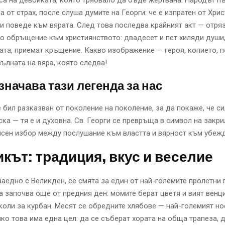
са на девойката, която трябвало да бъде жертвана. Народът 
 от страх, после слуша думите на Георги: че е изпратен от Хрис
ги поведе към вярата. След това последва крайният акт — отряз
о обръщение към християнството: двадесет и пет хиляди души
ата, приемат кръщение. Какво изображение — героя, копието, 
ълната на вяра, която следва!
значава тази легенда за нас
 бил разказван от поколение на поколение, за да покаже, че си
ка — тя е и духовна. Св. Георги се превръща в символ на закри
сен избор между послушание към властта и вярност към убежд
кът: традиция, вкус и веселие
заедно с Великден, се смята за един от най-големите пролетни 
 започва още от предния ден: момите берат цветя и вият венци
коли за курбан. Месят се обредните хлябове — най-големият но
чко това има една цел: да се съберат хората на обща трапеза, 