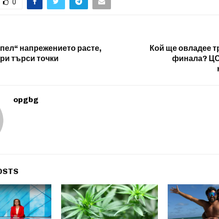
0
упел“ напрежението расте,
Кой ще овладее т
ри търси точки
финала? ЦС
opgbg
OSTS