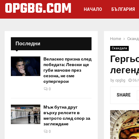
OPGBG.COM
НАЧАЛО
БЪЛГАРИЯ
Home
Сканд
Последни
Скандали
Гергь
Веласкес призна след
победата: Левски ще
леген
губи мачове през
сезона, не сме
by
opgbg
06/
супергерои
0
SHARE
Мъж бутна друг
върху релсите в
метрото след спор за
заглеждане
0