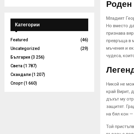
Роден 
Младият Геор
Категории
Но вместо да
признава вяр
Featured
(46)
превръща в м
мъчения и ек
Uncategorized
(29)
чудеса, коит
България
(3 256)
Света
(1 787)
Легенд
Скандали
(1 207)
Спорт
(1 660)
Никой не мож
край Вирит, 
дъхът му отр
защитят. Гра
на бял кон — 
Той пристъпв