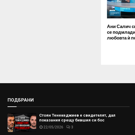
Ани Салич с
се подмлади 
любовта ѝ п
ПОДБРАНИ
Стоян Тенекеджиев е свидетелят, дал
показания срещу бившия си бос
22/05/2026
3