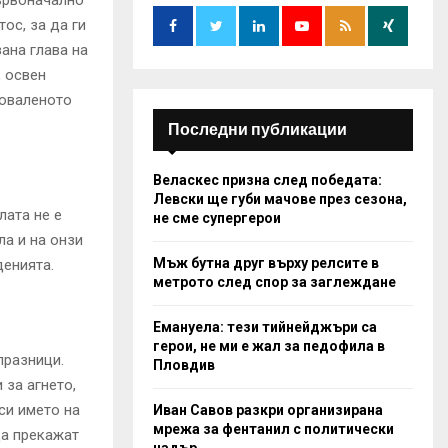
първоначално
o
r
R
тос, за да ги
:
ана глава на
C
, освен
поваленото
H
Последни публикации
Веласкес призна след победата:
Левски ще губи мачове през сезона,
лата не е
не сме супергерои
ла и на онзи
Мъж бутна друг върху релсите в
енията.
метрото след спор за заглеждане
Емануела: тези тийнейджъри са
герои, не ми е жал за педофила в
празници.
Пловдив
 за агнето,
си името на
Иван Савов разкри организирана
мрежа за фентанил с политически
да прекажат
чадър