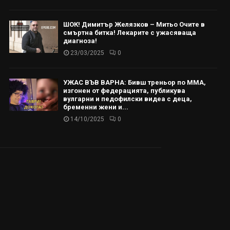
ШОК! Димитър Желязков – Митьо Очите в
смъртна битка! Лекарите с ужасяваща
диагноза!
23/03/2025
0
УЖАС ВЪВ ВАРНА: Бивш треньор по ММА,
изгонен от федерацията, публикува
вулгарни и педофилски видеа с деца,
бременни жени и...
14/10/2025
0