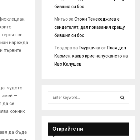
бившия си бос
Диоклециан.
Митьо
за
Стоян Тенекеджиев е
крито
свидетелят, дал показания срещу
 героят се
бившия си бос
ециан нарежда
Теодора
за
Гмуркачка от Плая дел
 и първите
Кармен: какво крие напускането на
Иво Калушев
ца: чудото
S
т змей —
e
т да се
a
S
вява конник
r
c
E
h
Открийте ни
тавя да бъде
f
A