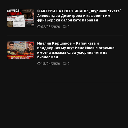
ФАКТУРИ ЗА ОЧЕРНЯВАНЕ: „Журналистката“
Александра Димитрова и кафевият им
фризьорски салон като параван
02/05/2026
0
Ивелин Кършаков – Капачката и
придворния му шут Илчо Илев с огромна
имотна измама след уморяването на
бизнесмен
18/04/2026
0