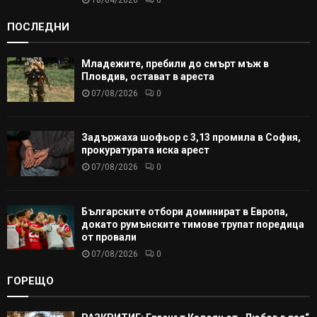
18/04/2026
0
ПОСЛЕДНИ
Младежите, пребили до смърт мъж в
Пловдив, остават в ареста
07/08/2026
0
Задържаха шофьор с 3,13 промила в София,
прокуратурата иска арест
07/08/2026
0
Българските отбори доминират в Европа,
докато румънските тимове трупат поредица
от провали
07/08/2026
0
ГОРЕЩО