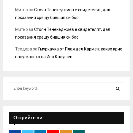
Митьо
за
Стоян Тенекеджиев е свидетелят, дал
показания срещу бившия си бос
Митьо
за
Стоян Тенекеджиев е свидетелят, дал
показания срещу бившия си бос
Теодора
за
Гмуркачка от Плая дел Кармен: какво крие
напускането на Иво Калушев
S
e
a
S
r
c
E
h
Открийте ни
f
A
o