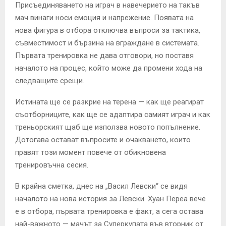
Присъединяването на играч в навечерието на такъв
мач винаги носи емоция и напрежение. Появата на
нова фигура в отбора отключва въпроси за тактика,
съвместимост и бързина на вграждане в системата.
Първата тренировка не дава отговори, но поставя
началото на процес, който може да промени хода на
следващите срещи.
Истината ще се разкрие на терена — как ще реагират
съотборниците, как ще се адаптира самият играч и как
треньорският щаб ще използва новото попълнение.
Дотогава остават въпросите и очакването, които
правят този момент повече от обикновена
тренировъчна сесия.
В крайна сметка, днес на „Васил Левски“ се видя
началото на нова история за Левски. Хуан Переа вече
е в отбора, първата тренировка е факт, а сега остава
най-важното — мачът за Суперкупата във вторник от