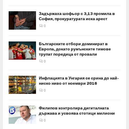
Задържаха шофьор с 3,13 промила в
София, прокуратурата иска арест
0
Българските отбори доминират в
Европа, докато румънските тимове
трупат поредица от провали
0
Инфлацията в Унгария се срина до най-
ниско ниво от ноември 2016
0
Филипов контролира дигиталната
държава и усвоява стотици милиони
0