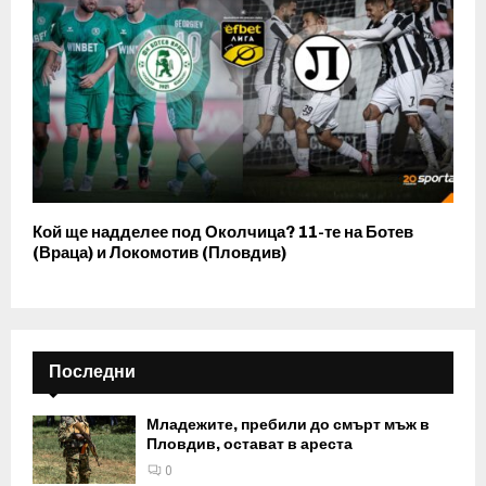
Кой ще надделее под Околчица? 11-те на Ботев
(Враца) и Локомотив (Пловдив)
Последни
Младежите, пребили до смърт мъж в
Пловдив, остават в ареста
0