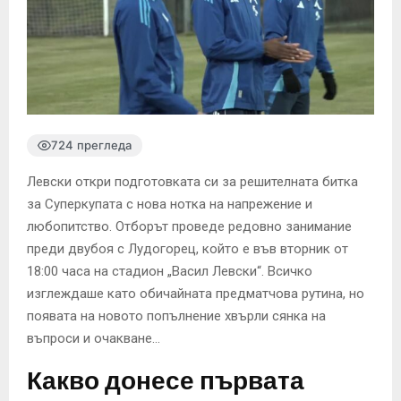
724 прегледа
Левски откри подготовката си за решителната битка
за Суперкупата с нова нотка на напрежение и
любопитство. Отборът проведе редовно занимание
преди двубоя с Лудогорец, който е във вторник от
18:00 часа на стадион „Васил Левски“. Всичко
изглеждаше като обичайната предматчова рутина, но
появата на новото попълнение хвърли сянка на
въпроси и очакване…
Какво донесе първата