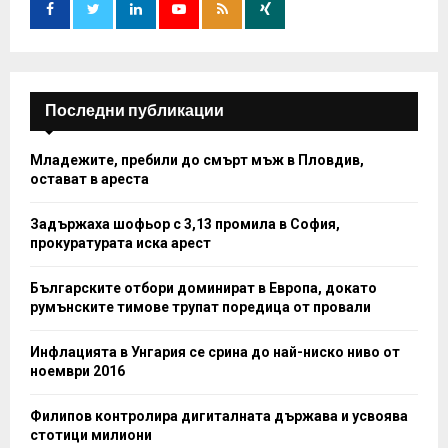
r
R
:
C
H
Последни публикации
Младежите, пребили до смърт мъж в Пловдив,
остават в ареста
Задържаха шофьор с 3,13 промила в София,
прокуратурата иска арест
Българските отбори доминират в Европа, докато
румънските тимове трупат поредица от провали
Инфлацията в Унгария се срина до най-ниско ниво от
ноември 2016
Филипов контролира дигиталната държава и усвоява
стотици милиони