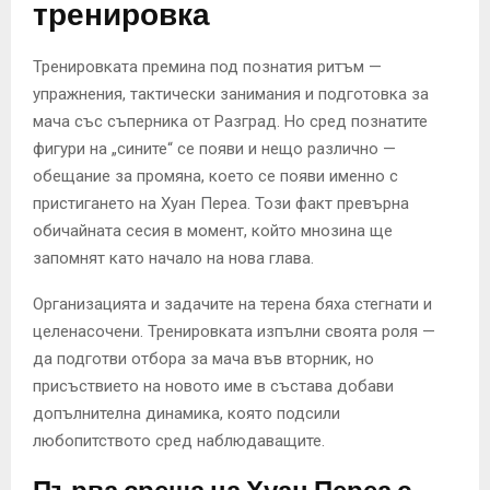
тренировка
Тренировката премина под познатия ритъм —
упражнения, тактически занимания и подготовка за
мача със съперника от Разград. Но сред познатите
фигури на „сините“ се появи и нещо различно —
обещание за промяна, което се появи именно с
пристигането на Хуан Переа. Този факт превърна
обичайната сесия в момент, който мнозина ще
запомнят като начало на нова глава.
Организацията и задачите на терена бяха стегнати и
целенасочени. Тренировката изпълни своята роля —
да подготви отбора за мача във вторник, но
присъствието на новото име в състава добави
допълнителна динамика, която подсили
любопитството сред наблюдаващите.