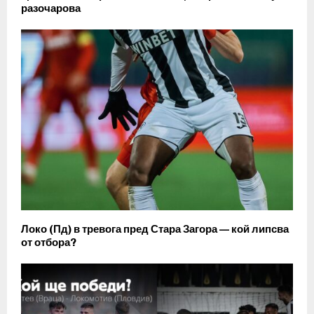
разочарова
Локо (Пд) в тревога пред Стара Загора — кой липсва
от отбора?