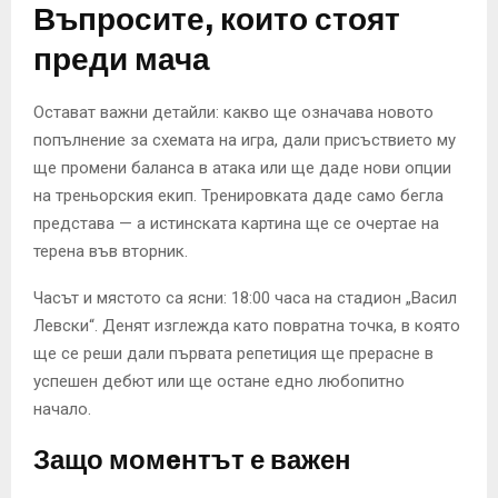
Въпросите, които стоят
преди мача
Остават важни детайли: какво ще означава новото
попълнение за схемата на игра, дали присъствието му
ще промени балансa в атака или ще даде нови опции
на треньорския екип. Тренировката даде само бегла
представа — а истинската картина ще се очертае на
терена във вторник.
Часът и мястото са ясни: 18:00 часа на стадион „Васил
Левски“. Денят изглежда като повратна точка, в която
ще се реши дали първата репетиция ще прерасне в
успешен дебют или ще остане едно любопитно
начало.
Защо момeнтът е важен