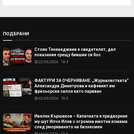
ПОДБРАНИ
Стоян Тенекеджиев е свидетелят, дал
показания срещу бившия си бос
22/05/2026
3
ФАКТУРИ ЗА ОЧЕРНЯВАНЕ: „Журналистката“
Александра Димитрова и кафевият им
фризьорски салон като параван
02/05/2026
0
Ивелин Кършаков – Капачката и придворния
му шут Илчо Илев с огромна имотна измама
след уморяването на бизнесмен