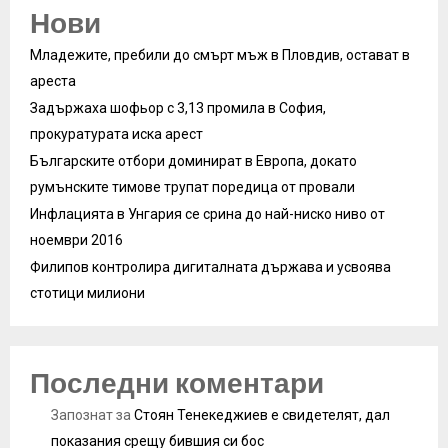
Нови
Младежите, пребили до смърт мъж в Пловдив, остават в
ареста
Задържаха шофьор с 3,13 промила в София,
прокуратурата иска арест
Българските отбори доминират в Европа, докато
румънските тимове трупат поредица от провали
Инфлацията в Унгария се срина до най-ниско ниво от
ноември 2016
Филипов контролира дигиталната държава и усвоява
стотици милиони
Последни коментари
Запознат
за
Стоян Тенекеджиев е свидетелят, дал
показания срещу бившия си бос