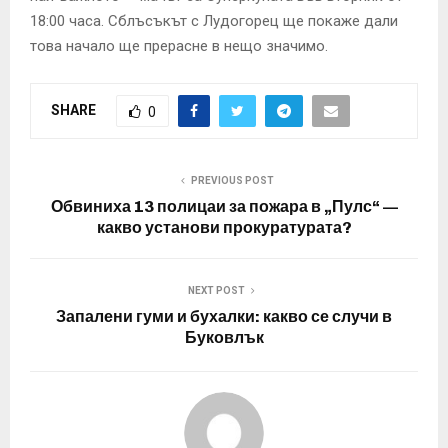
18:00 часа. Сблъсъкът с Лудогорец ще покаже дали
това начало ще прерасне в нещо значимо.
SHARE
0
PREVIOUS POST
Обвиниха 13 полицаи за пожара в „Пулс“ —
какво установи прокуратурата?
NEXT POST
Запалени гуми и бухалки: какво се случи в
Буковлък