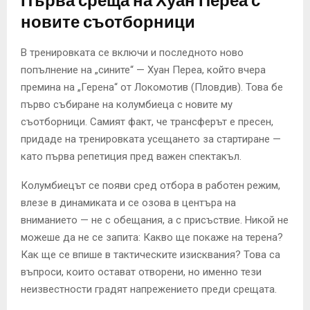
Първа среща на Хуан Переа с
новите съотборници
В тренировката се включи и последното ново
попълнение на „сините“ — Хуан Переа, който вчера
премина на „Герена“ от Локомотив (Пловдив). Това бе
първо събиране на колумбиеца с новите му
съотборници. Самият факт, че трансферът е пресен,
придаде на тренировката усещането за стартиране —
като първа репетиция пред важен спектакъл.
Колумбиецът се появи сред отбора в работен режим,
влезе в динамиката и се озова в центъра на
вниманието — не с обещания, а с присъствие. Никой не
можеше да не се запита: Какво ще покаже на терена?
Как ще се впише в тактическите изисквания? Това са
въпроси, които остават отворени, но именно тези
неизвестности градят напрежението преди срещата.