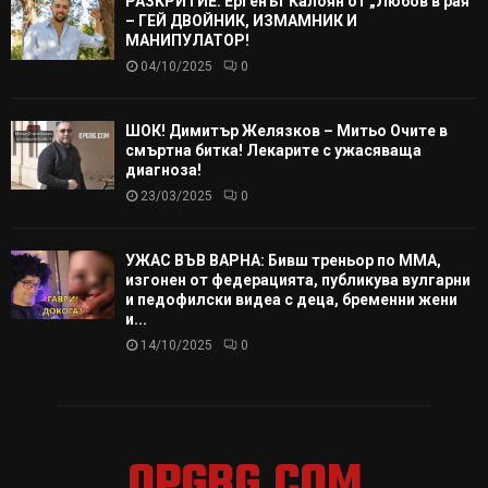
РАЗКРИТИЕ: Ергенът Калоян от „Любов в рая“
– ГЕЙ ДВОЙНИК, ИЗМАМНИК И
МАНИПУЛАТОР!
04/10/2025
0
ШОК! Димитър Желязков – Митьо Очите в
смъртна битка! Лекарите с ужасяваща
диагноза!
23/03/2025
0
УЖАС ВЪВ ВАРНА: Бивш треньор по ММА,
изгонен от федерацията, публикува вулгарни
и педофилски видеа с деца, бременни жени
и...
14/10/2025
0
OPGBG.COM