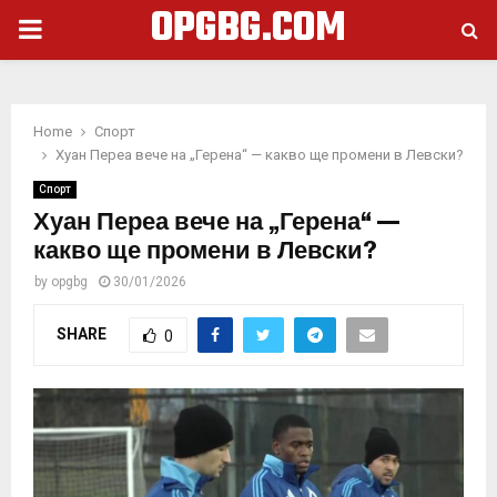
OPGBG.COM
PRIMARY
MENU
Home
Спорт
Хуан Переа вече на „Герена“ — какво ще промени в Левски?
Спорт
Хуан Переа вече на „Герена“ —
какво ще промени в Левски?
by
opgbg
30/01/2026
SHARE
0