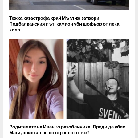
Тежка катастрофа край Мъглиж затвори
Подбалканския път, камион уби шофьор от лека
кола
Родителите на Иван го разобличиха: Преди да убие
Маги, поискал нещо странно от тях!