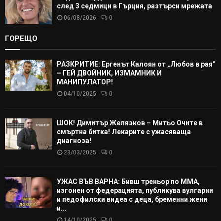
след 3 седмици в Гърция, разтърси мрежата
06/08/2026
0
ГОРЕЩО
РАЗКРИТИЕ: Ергенът Калоян от „Любов в рая“
– ГЕЙ ДВОЙНИК, ИЗМАМНИК И
МАНИПУЛАТОР!
04/10/2025
0
ШОК! Димитър Желязков – Митьо Очите в
смъртна битка! Лекарите с ужасяваща
диагноза!
23/03/2025
0
УЖАС ВЪВ ВАРНА: Бивш треньор по ММА,
изгонен от федерацията, публикува вулгарни
и педофилски видеа с деца, бременни жени
и...
14/10/2025
0