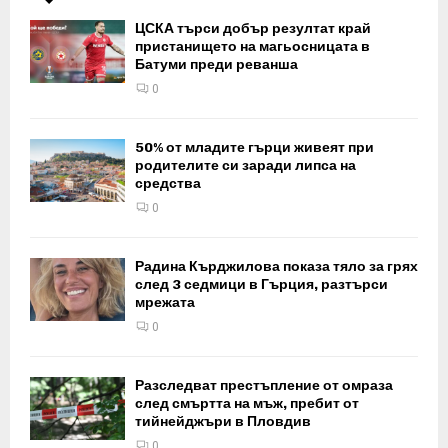
ЦСКА търси добър резултат край
пристанището на магьосницата в
Батуми преди реванша
0
50% от младите гърци живеят при
родителите си заради липса на
средства
0
Радина Кърджилова показа тяло за грях
след 3 седмици в Гърция, разтърси
мрежата
0
Разследват престъпление от омраза
след смъртта на мъж, пребит от
тийнейджъри в Пловдив
0