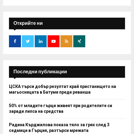
a
S
r
c
E
h
Открийте ни
f
A
o
r
R
:
C
H
Последни публикации
ЦСКА търси добър резултат край пристанището на
магьосницата в Батуми преди реванша
50% от младите гърци живеят при родителите си
заради липса на средства
Радина Кърджилова показа тяло за грях след 3
седмици в Гърция, разтърси мрежата