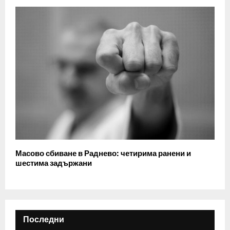
Масово сбиване в Раднево: четирима ранени и
шестима задържани
Последни