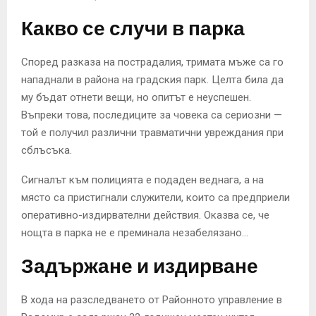
Какво се случи в парка
Според разказа на пострадалия, тримата мъже са го
нападнали в района на градския парк. Целта била да
му бъдат отнети вещи, но опитът е неуспешен.
Въпреки това, последиците за човека са сериозни —
той е получил различни травматични увреждания при
сблъсъка.
Сигналът към полицията е подаден веднага, а на
място са пристигнали служители, които са предприели
оперативно-издирвателни действия. Оказва се, че
нощта в парка не е преминала незабелязано…
Задържане и издирване
В хода на разследването от Районното управление в