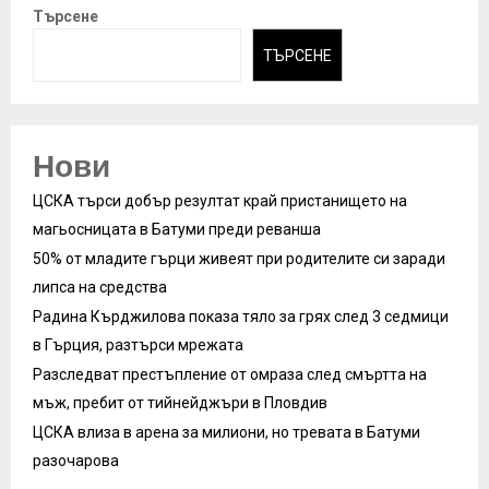
Търсене
ТЪРСЕНЕ
Нови
ЦСКА търси добър резултат край пристанището на
магьосницата в Батуми преди реванша
50% от младите гърци живеят при родителите си заради
липса на средства
Радина Кърджилова показа тяло за грях след 3 седмици
в Гърция, разтърси мрежата
Разследват престъпление от омраза след смъртта на
мъж, пребит от тийнейджъри в Пловдив
ЦСКА влиза в арена за милиони, но тревата в Батуми
разочарова