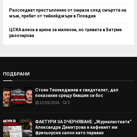
Разследват престъпление от омраза след смъртта на
мъж, пребит от тийнейджъри в Пловдив
ЦСКА влиза в арена за милиони, но тревата в Батуми
разочарова
ПОДБРАНИ
Стоян Тенекеджиев е свидетелят, дал
показания срещу бившия си бос
22/05/2026
3
ФАКТУРИ ЗА ОЧЕРНЯВАНЕ: „Журналистката“
Александра Димитрова и кафевият им
фризьорски салон като параван