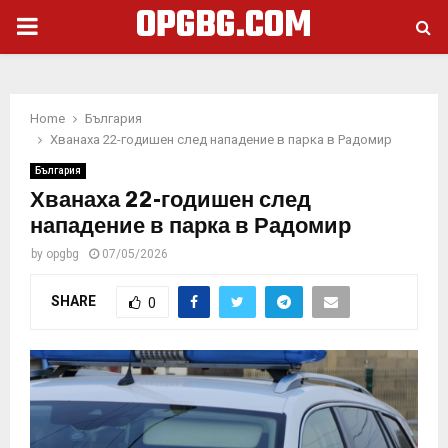
OPGBG.COM
PRIMARY
MENU
Home
България
Хванаха 22-годишен след нападение в парка в Радомир
България
Хванаха 22-годишен след
нападение в парка в Радомир
by
opgbg
07/05/2026
SHARE
0