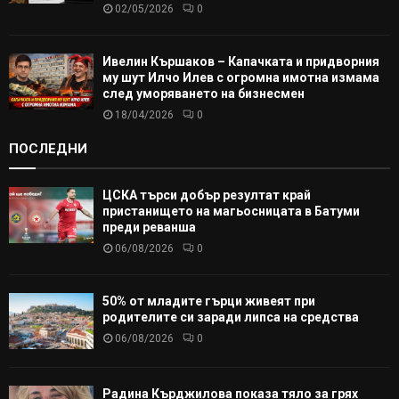
02/05/2026
0
Ивелин Кършаков – Капачката и придворния
му шут Илчо Илев с огромна имотна измама
след уморяването на бизнесмен
18/04/2026
0
ПОСЛЕДНИ
ЦСКА търси добър резултат край
пристанището на магьосницата в Батуми
преди реванша
06/08/2026
0
50% от младите гърци живеят при
родителите си заради липса на средства
06/08/2026
0
Радина Кърджилова показа тяло за грях