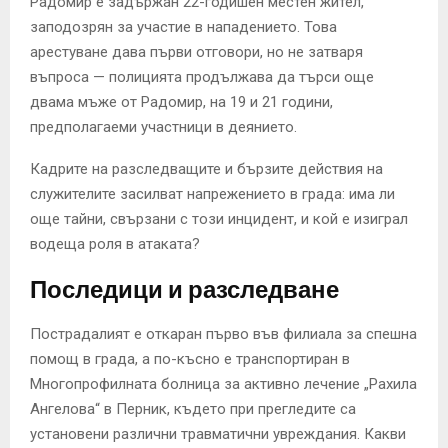
Радомир е задържан 22-годишен местен жител,
заподозрян за участие в нападението. Това
арестуване дава първи отговори, но не затваря
въпроса — полицията продължава да търси още
двама мъже от Радомир, на 19 и 21 години,
предполагаеми участници в деянието.
Кадрите на разследващите и бързите действия на
служителите засилват напрежението в града: има ли
още тайни, свързани с този инцидент, и кой е изиграл
водеща роля в атаката?
Последици и разследване
Пострадалият е откаран първо във филиала за спешна
помощ в града, а по-късно е транспортиран в
Многопрофилната болница за активно лечение „Рахила
Ангелова“ в Перник, където при прегледите са
установени различни травматични увреждания. Какви