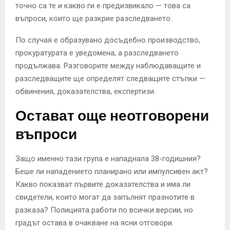
точно са те и какво ги е предизвикало — това са
въпроси, които ще разкрие разследването.
По случая е образувано досъдебно производство,
прокуратурата е уведомена, а разследването
продължава. Разговорите между наблюдаващите и
разследващите ще определят следващите стъпки —
обвинения, доказателства, експертизи.
Остават още неотговорени
въпроси
Защо именно тази група е нападнала 38-годишния?
Беше ли нападението планирано или импулсивен акт?
Какво показват първите доказателства и има ли
свидетели, които могат да запълнят празнотите в
разказа? Полицията работи по всички версии, но
градът остава в очакване на ясни отговори.