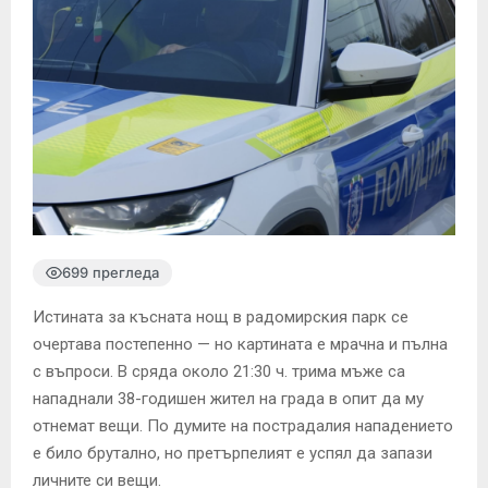
699 прегледа
Истината за късната нощ в радомирския парк се
очертава постепенно — но картината е мрачна и пълна
с въпроси. В сряда около 21:30 ч. трима мъже са
нападнали 38-годишен жител на града в опит да му
отнемат вещи. По думите на пострадалия нападението
е било брутално, но претърпелият е успял да запази
личните си вещи.