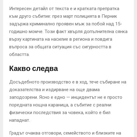
Интересен детайл от текста е и кратката препратка
към друго събитие: през март полицията в Перник
задържа криминално проявен мъж за побой над 15-
годишно момче. Този факт хвърля допълнителна сянка
върху картината на насилие в региона и повдига
въпроса за общата ситуация със сигурността в
областта.
Какво следва
Досъдебното производство е в ход, тече събиране на
доказателства и издирване на още двама
заподозрени. Ясно е едно — инцидентът не е просто
поредната нощна караница, а събитие с реални
физически последствия за човека, който е бил
нападнат.
Градът очаква отговори, семейството и близките на