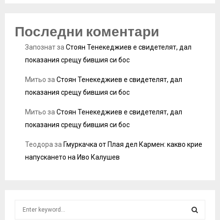
Последни коментари
Запознат
за
Стоян Тенекеджиев е свидетелят, дал
показания срещу бившия си бос
Митьо
за
Стоян Тенекеджиев е свидетелят, дал
показания срещу бившия си бос
Митьо
за
Стоян Тенекеджиев е свидетелят, дал
показания срещу бившия си бос
Теодора
за
Гмуркачка от Плая дел Кармен: какво крие
напускането на Иво Калушев
S
e