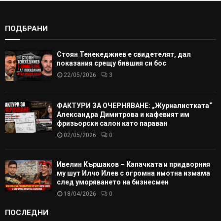
ПОДБРАНИ
Стоян Тенекеджиев е свидетелят, дал
показания срещу бившия си бос
22/05/2026
3
ФАКТУРИ ЗА ОЧЕРНЯВАНЕ: „Журналистката“
Александра Димитрова и кафевият им
фризьорски салон като параван
02/05/2026
0
Ивелин Кършаков – Капачката и придворния
му шут Илчо Илев с огромна имотна измама
след уморяването на бизнесмен
18/04/2026
0
ПОСЛЕДНИ