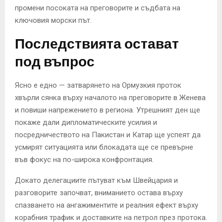
промени посоката на преговорите и съдбата на
ключовия морски път.
Последствията остават
под въпрос
Ясно е едно — затварянето на Ормузкия проток
хвърли сянка върху началото на преговорите в Женева
и повиши напрежението в региона. Утрешният ден ще
покаже дали дипломатическите усилия и
посредничеството на Пакистан и Катар ще успеят да
усмирят ситуацията или блокадата ще се превърне
във фокус на по-широка конфронтация.
Докато делегациите пътуват към Швейцария и
разговорите започват, вниманието остава върху
спазването на ангажиментите и реалния ефект върху
корабния трафик и доставките на петрол през протока.