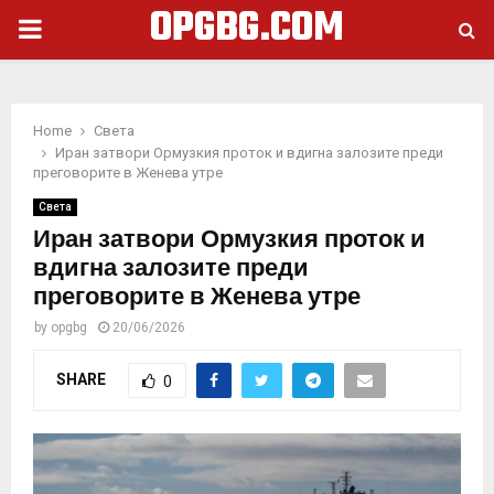
OPGBG.COM
PRIMARY
MENU
Home
Света
Иран затвори Ормузкия проток и вдигна залозите преди
преговорите в Женева утре
Света
Иран затвори Ормузкия проток и
вдигна залозите преди
преговорите в Женева утре
by
opgbg
20/06/2026
SHARE
0