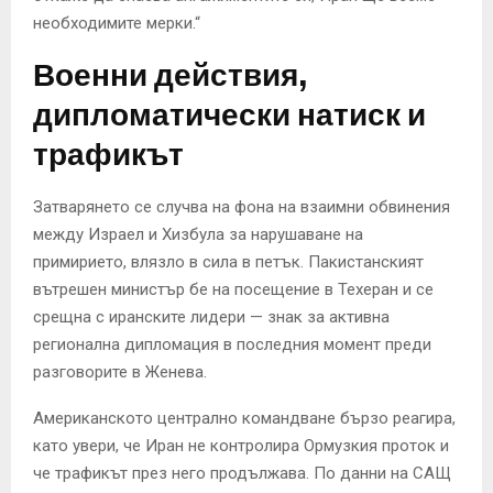
необходимите мерки.“
Военни действия,
дипломатически натиск и
трафикът
Затварянето се случва на фона на взаимни обвинения
между Израел и Хизбула за нарушаване на
примирието, влязло в сила в петък. Пакистанският
вътрешен министър бе на посещение в Техеран и се
срещна с иранските лидери — знак за активна
регионална дипломация в последния момент преди
разговорите в Женева.
Американското централно командване бързо реагира,
като увери, че Иран не контролира Ормузкия проток и
че трафикът през него продължава. По данни на САЩ