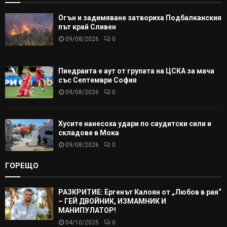
Огън и задимяване затвориха Подбалканския
път край Сливен
09/08/2026
0
Пиедраита е аут от групата на ЦСКА за мача
със Септември София
09/08/2026
0
Хусите нанесоха удари по саудитски сили и
складове в Мока
09/08/2026
0
ГОРЕЩО
РАЗКРИТИЕ: Ергенът Калоян от „Любов в рая“
– ГЕЙ ДВОЙНИК, ИЗМАМНИК И
МАНИПУЛАТОР!
04/10/2025
0