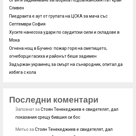
Сливен
Пиедраита е аут от групата на ЦСКА за мача със
Септември София
Хусите нанесоха удари по саудитски сили и складове в
Мока
Огнена нощ в Бучино: пожар горя на сметището,
огнеборци гасиха и районът беше задимен
Задържан украинец за смърт на сънародник, опитал да
избяга с кола
Последни коментари
Запознат
за
Стоян Тенекеджиев е свидетелят, дал
показания срещу бившия си бос
Митьо
за
Стоян Тенекеджиев е свидетелят, дал