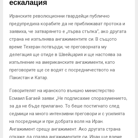
ескалация
Иранските революционни гвардейци публично
предупредиха корабите да не приближават протока и
заявиха, че затварянето е „първа стъпка“, ако другата
страна не изпълнява ангажиментите си. В същото
време Техеран потвърди, че преговорната му
делегация ще отиде в Швейцария и ще настоява за
изпълнение на американските ангажименти, като
преговорите ще се водят с посредничеството на
Пакистан и Катар.
Говорителят на иранското външно министерство
Есмаил Багаей заяви: „Не подписахме споразумението,
за да не бъде прилагано. То беше постигнато след
седмици на много интензивни преговори и с усилията
на посредници и при добрата воля на Иран.
Ангажимент срещу ангажимент. Ако другата страна
откаже да спазва ангажиментите си, Иран ще вземе