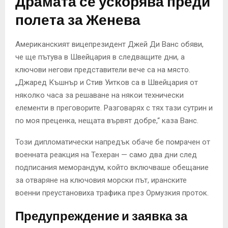
Драмата се ускорява преди
полета за Женева
Американският вицепрезидент Джей Ди Ванс обяви,
че ще пътува в Швейцария в следващите дни, а
ключови негови представители вече са на място.
„Джаред Къшнър и Стив Уитков са в Швейцария от
няколко часа за решаване на някои технически
елементи в преговорите. Разговарях с тях тази сутрин и
по моя преценка, нещата вървят добре,“ каза Ванс.
Този дипломатически напредък обаче бе помрачен от
военната реакция на Техеран — само два дни след
подписания меморандум, който включваше обещание
за отваряне на ключовия морски път, иранските
военни преустановиха трафика през Ормузкия проток.
Предупреждение и заявка за