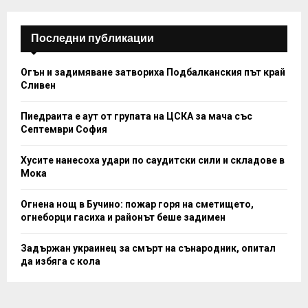
H
Последни публикации
Огън и задимяване затвориха Подбалканския път край
Сливен
Пиедраита е аут от групата на ЦСКА за мача със
Септември София
Хусите нанесоха удари по саудитски сили и складове в
Мока
Огнена нощ в Бучино: пожар горя на сметището,
огнеборци гасиха и районът беше задимен
Задържан украинец за смърт на сънародник, опитал
да избяга с кола