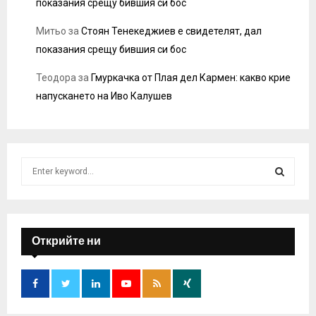
показания срещу бившия си бос
Митьо
за
Стоян Тенекеджиев е свидетелят, дал
показания срещу бившия си бос
Теодора
за
Гмуркачка от Плая дел Кармен: какво крие
напускането на Иво Калушев
S
e
a
S
r
c
E
h
Открийте ни
f
A
o
r
R
:
C