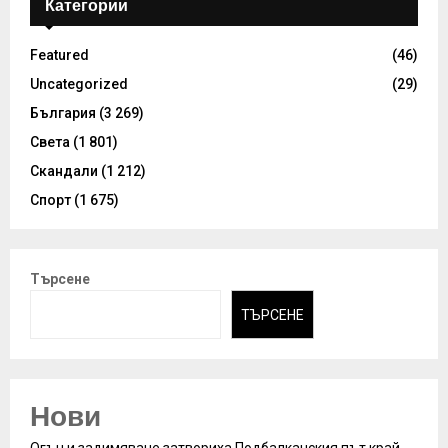
Категории
Featured
(46)
Uncategorized
(29)
България
(3 269)
Света
(1 801)
Скандали
(1 212)
Спорт
(1 675)
Търсене
ТЪРСЕНЕ
Нови
Огън и задимяване затвориха Подбалканския път край