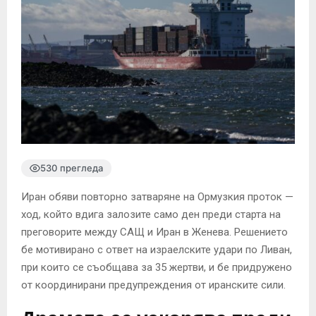
530 прегледа
Иран обяви повторно затваряне на Ормузкия проток —
ход, който вдига залозите само ден преди старта на
преговорите между САЩ и Иран в Женева. Решението
бе мотивирано с ответ на израелските удари по Ливан,
при които се съобщава за 35 жертви, и бе придружено
от координирани предупреждения от иранските сили.