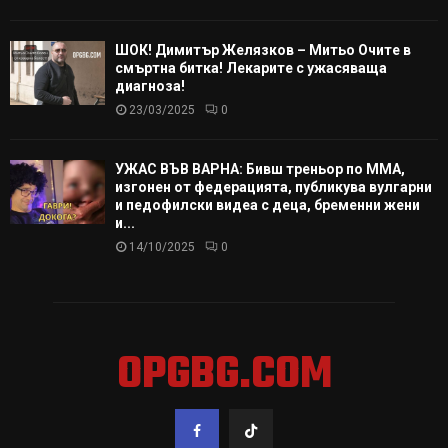
ШОК! Димитър Желязков – Митьо Очите в
смъртна битка! Лекарите с ужасяваща
диагноза!
23/03/2025
0
УЖАС ВЪВ ВАРНА: Бивш треньор по ММА,
изгонен от федерацията, публикува вулгарни
и педофилски видеа с деца, бременни жени
и...
14/10/2025
0
OPGBG.COM