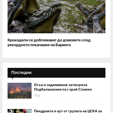
Крокодили се доближават до домовете след
рекордното покачване на Баринго
Последни
Огън и задимяване затвориха
Подбалканския път край Сливен
0
Пиедраита е аут от групата на ЦСКА за