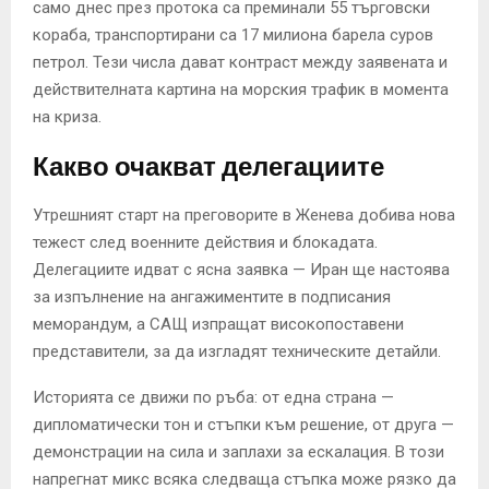
само днес през протока са преминали 55 търговски
кораба, транспортирани са 17 милиона барела суров
петрол. Тези числа дават контраст между заявената и
действителната картина на морския трафик в момента
на криза.
Какво очакват делегациите
Утрешният старт на преговорите в Женева добива нова
тежест след военните действия и блокадата.
Делегациите идват с ясна заявка — Иран ще настоява
за изпълнение на ангажиментите в подписания
меморандум, а САЩ изпращат високопоставени
представители, за да изгладят техническите детайли.
Историята се движи по ръба: от една страна —
дипломатически тон и стъпки към решение, от друга —
демонстрации на сила и заплахи за ескалация. В този
напрегнат микс всяка следваща стъпка може рязко да