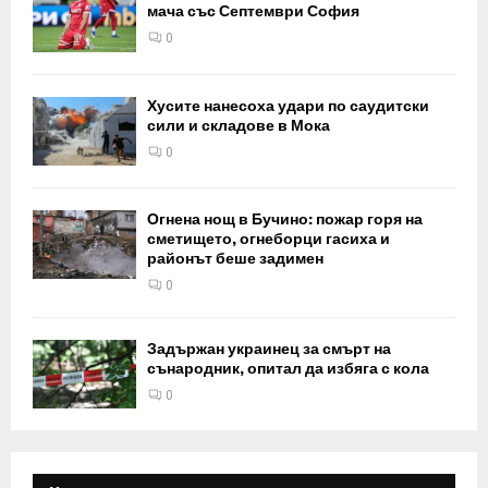
мача със Септември София
0
Хусите нанесоха удари по саудитски
сили и складове в Мока
0
Огнена нощ в Бучино: пожар горя на
сметището, огнеборци гасиха и
районът беше задимен
0
Задържан украинец за смърт на
сънародник, опитал да избяга с кола
0