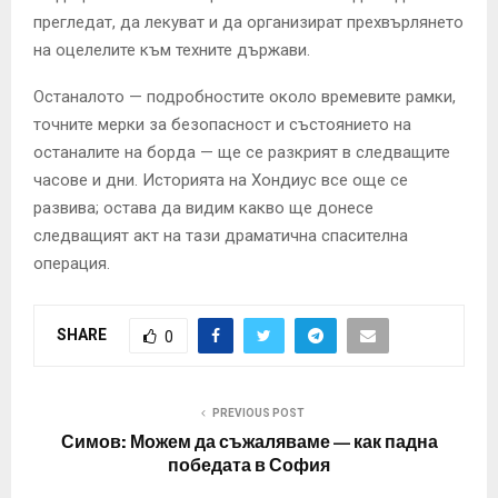
прегледат, да лекуват и да организират прехвърлянето
на оцелелите към техните държави.
Останалото — подробностите около времевите рамки,
точните мерки за безопасност и състоянието на
останалите на борда — ще се разкрият в следващите
часове и дни. Историята на Хондиус все още се
развива; остава да видим какво ще донесе
следващият акт на тази драматична спасителна
операция.
SHARE
0
PREVIOUS POST
Симов: Можем да съжаляваме — как падна
победата в София