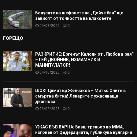
Бонусите на шефовете на „Дойче бан“ ще
зависят от точността на влаковете
09/08/2026
0
ГОРЕЩО
РАЗКРИТИЕ: Ергенът Калоян от „Любов в рая“
– ГЕЙ ДВОЙНИК, ИЗМАМНИК И
МАНИПУЛАТОР!
04/10/2025
0
ШОК! Димитър Желязков – Митьо Очите в
смъртна битка! Лекарите с ужасяваща
диагноза!
23/03/2025
0
УЖАС ВЪВ ВАРНА: Бивш треньор по ММА,
изгонен от федерацията, публикува вулгарни