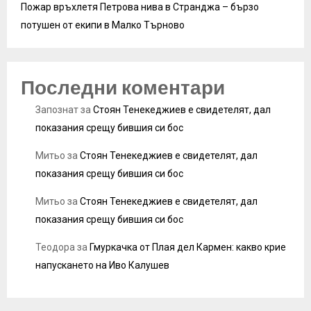
Пожар връхлетя Петрова нива в Странджа – бързо
потушен от екипи в Малко Търново
Последни коментари
Запознат
за
Стоян Тенекеджиев е свидетелят, дал
показания срещу бившия си бос
Митьо
за
Стоян Тенекеджиев е свидетелят, дал
показания срещу бившия си бос
Митьо
за
Стоян Тенекеджиев е свидетелят, дал
показания срещу бившия си бос
Теодора
за
Гмуркачка от Плая дел Кармен: какво крие
напускането на Иво Калушев