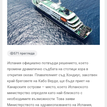
571 прегледа
Испания официално потвърди решението, което
промени драматично съдбата на стотици хора в
открития океан. Плавателният съд Хондиус, закотвен
край бреговете на Кабо Верде, ще бъде приет на
Канарските острови — място, което Испанското
министерство определя като най-близкото с
необходимите възможности. Това заяви
Министерството на здравеопазването на Испания,