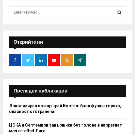
S
e
a
S
r
c
E
h
Открийте ни
f
A
o
r
R
:
C
H
Последни публикации
Локализиран пожар край Кортен: бали фураж горяха,
опасност отстранена
ЦСКА и Септември завършиха без голове в напрегнат
мач от efbet Лига