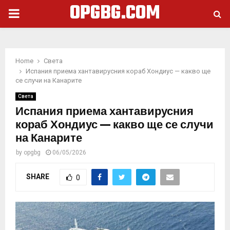
OPGBG.COM
PRIMARY
MENU
Home
Света
Испания приема хантавирусния кораб Хондиус — какво ще
се случи на Канарите
Света
Испания приема хантавирусния
кораб Хондиус — какво ще се случи
на Канарите
by
opgbg
06/05/2026
SHARE
0