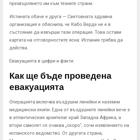
прехвърлянето им към техните страни.
Истината обаче е друга — Световната здравна
организация е обяснила, че Кабо Верде не е в
състояние да извърши тази операция. Това остави
картата на отговорностите ясна: Испания трябва да
действа.
Евакуацията в цифри и факти
Как ще бъде проведена
евакуацията
Операцията включва въздушни линейки и наземни
медицински екипи. Една от въздушните линейки вече е
в атлантическия архипелаг край Западна Африка, а
втори самолет се очаква „скоро“, сочи изявлението на
испанското ведомство. От другата страна,