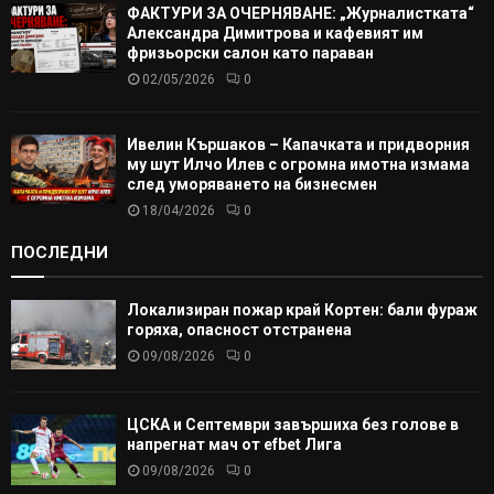
ФАКТУРИ ЗА ОЧЕРНЯВАНЕ: „Журналистката“
Александра Димитрова и кафевият им
фризьорски салон като параван
02/05/2026
0
Ивелин Кършаков – Капачката и придворния
му шут Илчо Илев с огромна имотна измама
след уморяването на бизнесмен
18/04/2026
0
ПОСЛЕДНИ
Локализиран пожар край Кортен: бали фураж
горяха, опасност отстранена
09/08/2026
0
ЦСКА и Септември завършиха без голове в
напрегнат мач от efbet Лига
09/08/2026
0