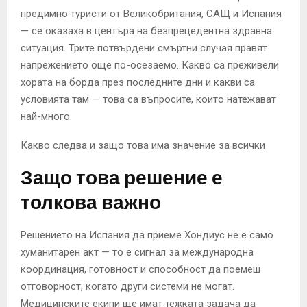
предимно туристи от Великобритания, САЩ и Испания
— се оказаха в центъра на безпрецедентна здравна
ситуация. Трите потвърдени смъртни случая правят
напрежението още по-осезаемо. Какво са преживели
хората на борда през последните дни и какви са
условията там — това са въпросите, които натежават
най-много.
Какво следва и защо това има значение за всички
Защо това решение е
толкова важно
Решението на Испания да приеме Хондиус не е само
хуманитарен акт — то е сигнал за международна
координация, готовност и способност да поемеш
отговорност, когато други системи не могат.
Медицинските екипи ще имат тежката задача да