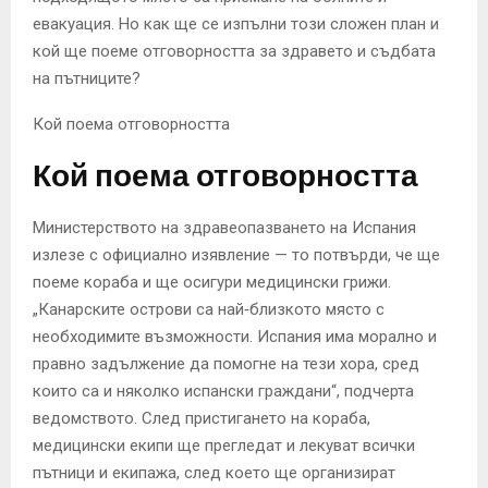
евакуация. Но как ще се изпълни този сложен план и
кой ще поеме отговорността за здравето и съдбата
на пътниците?
Кой поема отговорността
Кой поема отговорността
Министерството на здравеопазването на Испания
излезе с официално изявление — то потвърди, че ще
поеме кораба и ще осигури медицински грижи.
„Канарските острови са най‑близкото място с
необходимите възможности. Испания има морално и
правно задължение да помогне на тези хора, сред
които са и няколко испански граждани“, подчерта
ведомството. След пристигането на кораба,
медицински екипи ще прегледат и лекуват всички
пътници и екипажа, след което ще организират