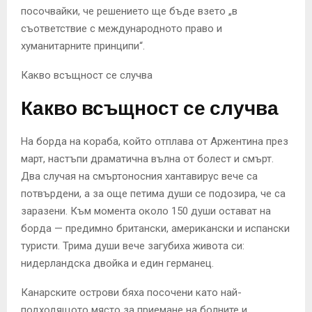
посочвайки, че решението ще бъде взето „в
съответствие с международното право и
хуманитарните принципи“.
Какво всъщност се случва
Какво всъщност се случва
На борда на кораба, който отплава от Аржентина през
март, настъпи драматична вълна от болест и смърт.
Два случая на смъртоносния хантавирус вече са
потвърдени, а за още петима души се подозира, че са
заразени. Към момента около 150 души остават на
борда — предимно британски, американски и испански
туристи. Трима души вече загубиха живота си:
нидерландска двойка и един германец.
Канарските острови бяха посочени като най-
подходящото място за приемане на болните и