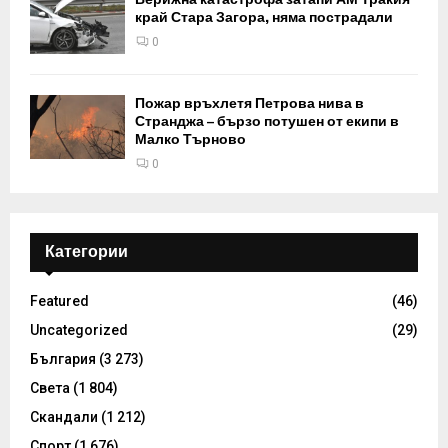
край Стара Загора, няма пострадали
0
Пожар връхлетя Петрова нива в
Странджа – бързо потушен от екипи в
Малко Търново
0
Категории
Featured
(46)
Uncategorized
(29)
България
(3 273)
Света
(1 804)
Скандали
(1 212)
Спорт
(1 676)