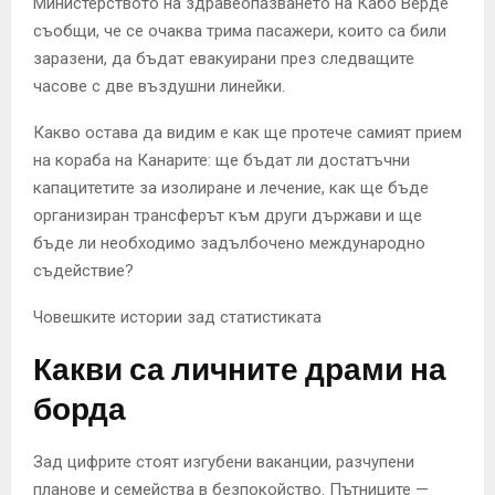
Министерството на здравеопазването на Кабо Верде
съобщи, че се очаква трима пасажери, които са били
заразени, да бъдат евакуирани през следващите
часове с две въздушни линейки.
Какво остава да видим е как ще протече самият прием
на кораба на Канарите: ще бъдат ли достатъчни
капацитетите за изолиране и лечение, как ще бъде
организиран трансферът към други държави и ще
бъде ли необходимо задълбочено международно
съдействие?
Човешките истории зад статистиката
Какви са личните драми на
борда
Зад цифрите стоят изгубени ваканции, разчупени
планове и семейства в безпокойство. Пътниците —