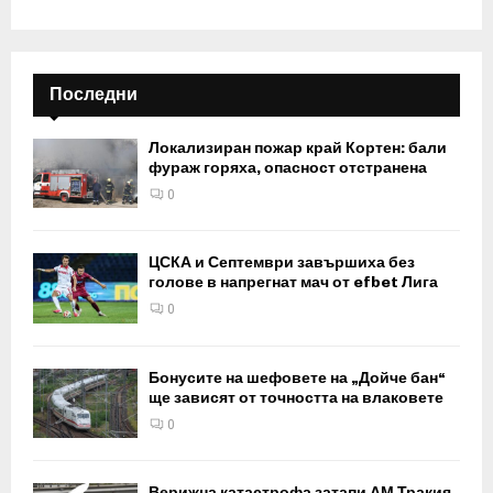
Последни
Локализиран пожар край Кортен: бали
фураж горяха, опасност отстранена
0
ЦСКА и Септември завършиха без
голове в напрегнат мач от efbet Лига
0
Бонусите на шефовете на „Дойче бан“
ще зависят от точността на влаковете
0
Верижна катастрофа затапи АМ Тракия