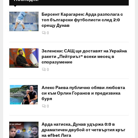
Бирсент Карагарен: Арда разполага с
топ български футболисти след 2:0
срещу Дунав
0
Зеленски: САЩ ще доставят на Украйна
ракети „Пейтриът“ всеки месец в
споразумение
0
Алекс Раева публично обяви любовта
си към Орлин Горанов и предизвика
буря
0
Арда натиска, Дунав удържа 0:0 в
драматичен двубой от четвъртия кръг
на efbet Лига