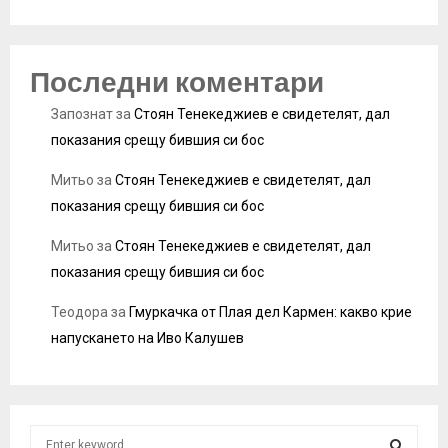
Последни коментари
Запознат
за
Стоян Тенекеджиев е свидетелят, дал
показания срещу бившия си бос
Митьо
за
Стоян Тенекеджиев е свидетелят, дал
показания срещу бившия си бос
Митьо
за
Стоян Тенекеджиев е свидетелят, дал
показания срещу бившия си бос
Теодора
за
Гмуркачка от Плая дел Кармен: какво крие
напускането на Иво Калушев
S