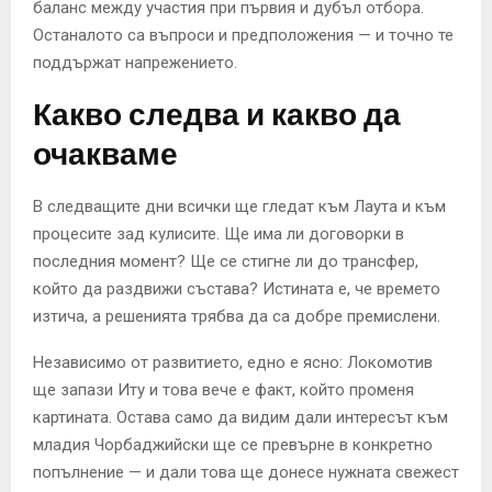
баланс между участия при първия и дубъл отбора.
Останалото са въпроси и предположения — и точно те
поддържат напрежението.
Какво следва и какво да
очакваме
В следващите дни всички ще гледат към Лаута и към
процесите зад кулисите. Ще има ли договорки в
последния момент? Ще се стигне ли до трансфер,
който да раздвижи състава? Истината е, че времето
изтича, а решенията трябва да са добре премислени.
Независимо от развитието, едно е ясно: Локомотив
ще запази Иту и това вече е факт, който променя
картината. Остава само да видим дали интересът към
младия Чорбаджийски ще се превърне в конкретно
попълнение — и дали това ще донесе нужната свежест