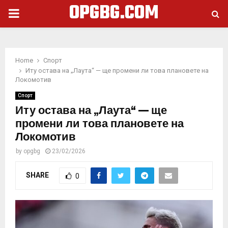
OPGBG.COM
PRIMARY
MENU
Home
Спорт
Иту остава на „Лаута“ — ще промени ли това плановете на
Локомотив
Спорт
Иту остава на „Лаута“ — ще
промени ли това плановете на
Локомотив
by
opgbg
23/02/2026
SHARE
0