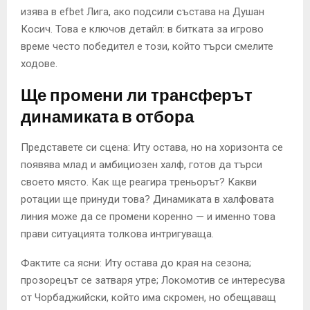
изява в efbet Лига, ако подсили състава на Душан
Косич. Това е ключов детайл: в битката за игрово
време често победител е този, който търси смелите
ходове.
Ще промени ли трансферът
динамиката в отбора
Представете си сцена: Иту остава, но на хоризонта се
появява млад и амбициозен халф, готов да търси
своето място. Как ще реагира треньорът? Какви
ротации ще принуди това? Динамиката в халфовата
линия може да се промени коренно — и именно това
прави ситуацията толкова интригуваща.
Фактите са ясни: Иту остава до края на сезона;
прозорецът се затваря утре; Локомотив се интересува
от Чорбаджийски, който има скромен, но обещаващ