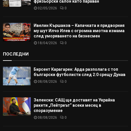
фризьорски салон като параван
02/05/2026
0
Ивелин Кършаков – Капачката и придворния
му шут Илчо Илев с огромна имотна измама
след уморяването на бизнесмен
18/04/2026
0
ПОСЛЕДНИ
Бирсент Карагарен: Арда разполага с топ
български футболисти след 2:0 срещу Дунав
08/08/2026
0
Зеленски: САЩ ще доставят на Украйна
ракети „Пейтриът“ всеки месец в
споразумение
08/08/2026
0