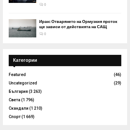
0
Иран: Отварянето на Ормузкия проток
ще зависи от действията на САЩ
0
Категории
Featured
(46)
Uncategorized
(29)
България
(3 263)
Света
(1 796)
Скандали
(1 210)
Спорт
(1 669)