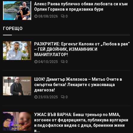
Алекс Раева публично обяви любовта си към
Орлин Горанов и предизвика буря
08/08/2026
0
ГОРЕЩО
РАЗКРИТИЕ: Ергенът Калоян от „Любов в рая“
– ГЕЙ ДВОЙНИК, ИЗМАМНИК И
МАНИПУЛАТОР!
04/10/2025
0
ШОК! Димитър Желязков – Митьо Очите в
смъртна битка! Лекарите с ужасяваща
диагноза!
23/03/2025
0
УЖАС ВЪВ ВАРНА: Бивш треньор по ММА,
изгонен от федерацията, публикува вулгарни
и педофилски видеа с деца, бременни жени
и...