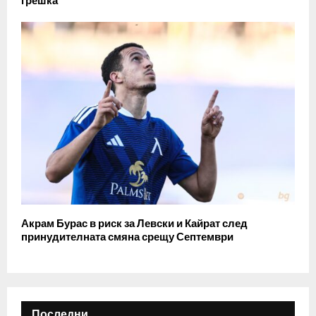
грешка
Акрам Бурас в риск за Левски и Кайрат след
принудителната смяна срещу Септември
Последни