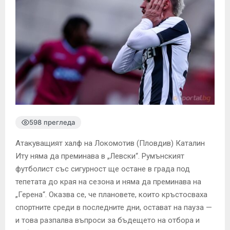
598 прегледа
Атакуващият халф на Локомотив (Пловдив) Каталин
Иту няма да преминава в „Левски“. Румънският
футболист със сигурност ще остане в града под
тепетата до края на сезона и няма да преминава на
„Герена“. Оказва се, че плановете, които кръстосваха
спортните среди в последните дни, остават на пауза —
и това разпалва въпроси за бъдещето на отбора и