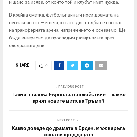
и шанс за изява, от който той и клубът имат нужда.
В крайна сметка, футболът винаги носи драмата на
неочакваното — и сега, когато две съдби се срещат
на трансферната арена, напрежението е осезаемо. Ще
бъде интересно да проследим развръзката през
следващите дни.
SHARE
0
PREVIOUS POST
Таяни призова Европа за спокойствие — какво
крият новите мита на Тръмп?
NEXT POST
Какво доведе до драмата в Ерден: мъж наръга
жена си пред децата