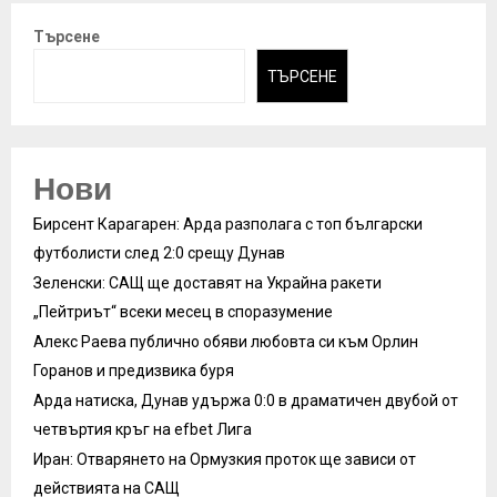
Търсене
ТЪРСЕНЕ
Нови
Бирсент Карагарен: Арда разполага с топ български
футболисти след 2:0 срещу Дунав
Зеленски: САЩ ще доставят на Украйна ракети
„Пейтриът“ всеки месец в споразумение
Алекс Раева публично обяви любовта си към Орлин
Горанов и предизвика буря
Арда натиска, Дунав удържа 0:0 в драматичен двубой от
четвъртия кръг на efbet Лига
Иран: Отварянето на Ормузкия проток ще зависи от
действията на САЩ