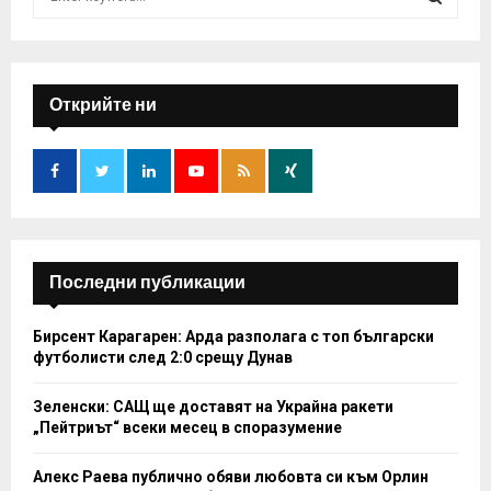
e
a
S
r
c
E
h
Открийте ни
f
A
o
r
R
:
C
H
Последни публикации
Бирсент Карагарен: Арда разполага с топ български
футболисти след 2:0 срещу Дунав
Зеленски: САЩ ще доставят на Украйна ракети
„Пейтриът“ всеки месец в споразумение
Алекс Раева публично обяви любовта си към Орлин