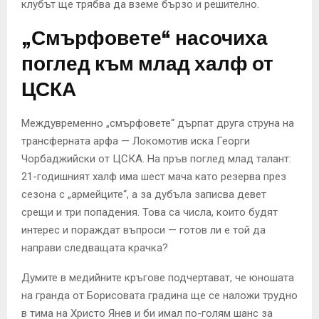
клубът ще трябва да вземе бързо и решително.
„Смърфовете“ насочиха
поглед към млад халф от
ЦСКА
Междувременно „смърфовете“ дърпат друга струна на
трансферната арфа — Локомотив иска Георги
Чорбаджийски от ЦСКА. На пръв поглед млад талант:
21-годишният халф има шест мача като резерва през
сезона с „армейците“, а за дубъла записва девет
срещи и три попадения. Това са числа, които будят
интерес и пораждат въпроси — готов ли е той да
направи следващата крачка?
Думите в медийните кръгове подчертават, че юношата
на гранда от Борисовата градина ще се наложи трудно
в тима на Христо Янев и би имал по-голям шанс за