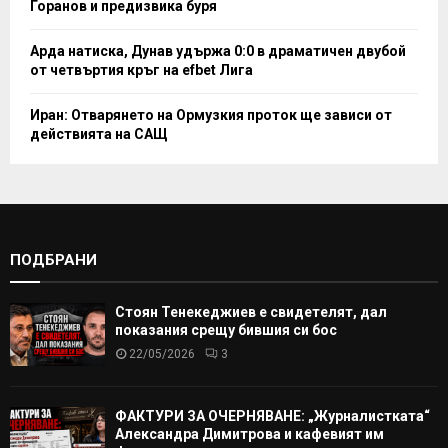
Горанов и предизвика буря
Арда натиска, Дунав удържа 0:0 в драматичен двубой
от четвъртия кръг на efbet Лига
Иран: Отварянето на Ормузкия проток ще зависи от
действията на САЩ
ПОДБРАНИ
Стоян Тенекеджиев е свидетелят, дал
показания срещу бившия си бос
22/05/2026
3
ФАКТУРИ ЗА ОЧЕРНЯВАНЕ: „Журналистката“
Александра Димитрова и кафевият им