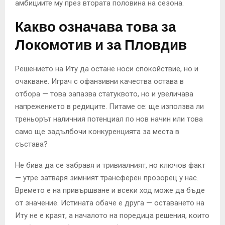
амбициите му през втората половина на сезона.
Какво означава това за
Локомотив и за Пловдив
Решението на Иту да остане носи спокойствие, но и
очакване. Играч с офанзивни качества остава в
отбора — това запазва статуквото, но и увеличава
напрежението в редиците. Питаме се: ще използва ли
треньорът наличния потенциал по нов начин или това
само ще задълбочи конкуренцията за места в
състава?
Не бива да се забравя и тривиалният, но ключов факт
— утре затваря зимният трансферен прозорец у нас.
Времето е на привършване и всеки ход може да бъде
от значение. Истината обаче е друга — оставането на
Иту не е краят, а началото на поредица решения, които