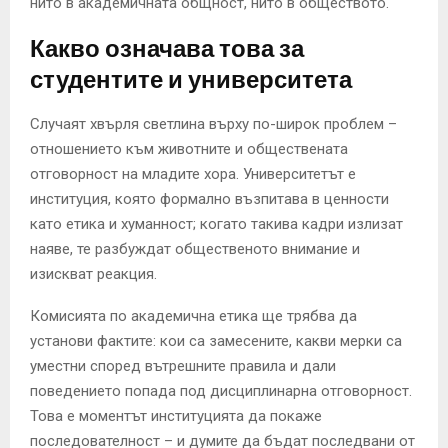
нито в академичната общност, нито в обществото.
Какво означава това за
студентите и университета
Случаят хвърля светлина върху по-широк проблем –
отношението към животните и обществената
отговорност на младите хора. Университетът е
институция, която формално възпитава в ценности
като етика и хуманност; когато такива кадри излизат
наяве, те разбуждат общественото внимание и
изискват реакция.
Комисията по академична етика ще трябва да
установи фактите: кои са замесените, какви мерки са
уместни според вътрешните правила и дали
поведението попада под дисциплинарна отговорност.
Това е моментът институцията да покаже
последователност – и думите да бъдат последвани от