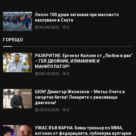
Около 100 души загинаха при масовото
нахлуване в Сеута
06/08/2026
0
ГОРЕЩО
РАЗКРИТИЕ: Ергенът Калоян от „Любов в рая“
– ГЕЙ ДВОЙНИК, ИЗМАМНИК И
МАНИПУЛАТОР!
04/10/2025
0
ШОК! Димитър Желязков – Митьо Очите в
смъртна битка! Лекарите с ужасяваща
диагноза!
23/03/2025
0
УЖАС ВЪВ ВАРНА: Бивш треньор по ММА,
изгонен от федерацията, публикува вулгарни