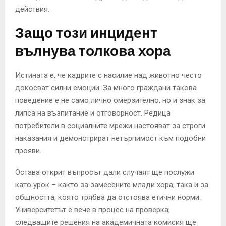
действия.
Защо този инцидент
вълнува толкова хора
Истината е, че кадрите с насилие над животно често
докосват силни емоции. За много граждани такова
поведение е не само лично омерзително, но и знак за
липса на възпитание и отговорност. Редица
потребители в социалните мрежи настояват за строги
наказания и демонстрират нетърпимост към подобни
прояви.
Остава открит въпросът дали случаят ще послужи
като урок – както за замесените млади хора, така и за
общността, която трябва да отстоява етични норми.
Университетът е вече в процес на проверка;
следващите решения на академичната комисия ще