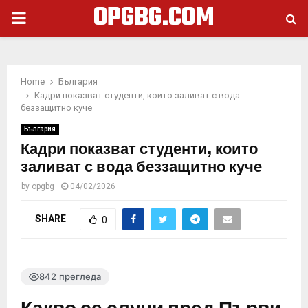
OPGBG.COM
PRIMARY
MENU
Home
България
Кадри показват студенти, които заливат с вода
беззащитно куче
България
Кадри показват студенти, които
заливат с вода беззащитно куче
by
opgbg
04/02/2026
SHARE
0
842 прегледа