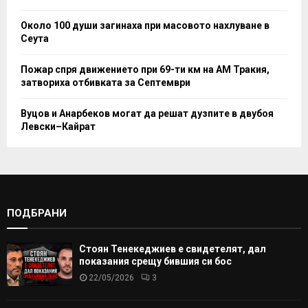
Около 100 души загинаха при масовото нахлуване в
Сеута
Пожар спря движението при 69-ти км на АМ Тракия,
затвориха отбивката за Септември
Вуцов и Анарбеков могат да решат дузпите в двубоя
Левски–Кайрат
ПОДБРАНИ
Стоян Тенекеджиев е свидетелят, дал
показания срещу бившия си бос
22/05/2026
3