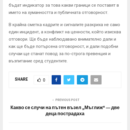
бъдат индикатор за това какви граници се поставят в
името на хуманността и публичната отговорност.
В крайна сметка кадрите и сигналите разкриха не само
един инцидент, а конфликт на ценности, който изисква
отговори. Ще бъде наблюдавано внимателно дали и
как ще бъде потърсена отговорност, и дали подобни
случаи ще станат повод за по-строга превенция и
възпитание сред студентите.
SHARE
0
PREVIOUS POST
Какво се случи на пътен възел „Мъглиж“ — две
деца пострадаха