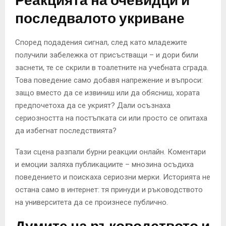
Реакцията на очевидци и
последвалото укриване
Според подадения сигнал, след като младежите
получили забележка от присъстващи – и дори били
заснети, те се скрили в тоалетните на учебната сграда.
Това поведение само добавя напрежение и въпроси:
защо вместо да се извиниш или да обясниш, хората
предпочетоха да се укрият? Дали осъзнаха
сериозността на постъпката си или просто се опитаха
да избегнат последствията?
Тази сцена разпали бурни реакции онлайн. Коментари
и емоции заляха публикациите – мнозина осъдиха
поведението и поискаха сериозни мерки. Историята не
остана само в интернет: тя принуди и ръководството
на университета да се произнесе публично.