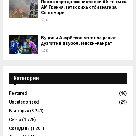
Пожар спря движението при 69-ти км на
АМ Тракия, затвориха отбивката за
Септември
0
Вуцов и Анарбеков могат да решат
дузпите в двубоя Левски–Кайрат
0
Категории
Featured
(46)
Uncategorized
(29)
България
(3 241)
Света
(1 775)
Скандали
(1 201)