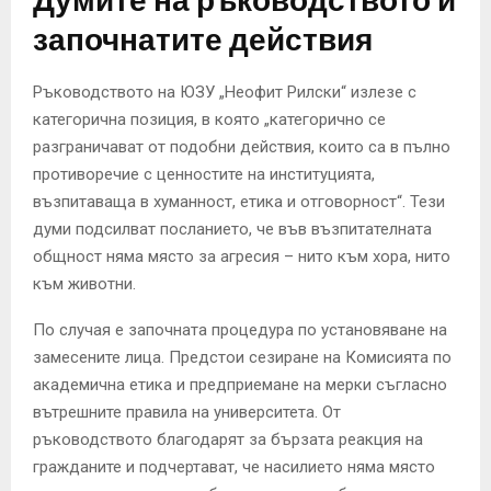
Думите на ръководството и
започнатите действия
Ръководството на ЮЗУ „Неофит Рилски“ излезе с
категорична позиция, в която „категорично се
разграничават от подобни действия, които са в пълно
противоречие с ценностите на институцията,
възпитаваща в хуманност, етика и отговорност“. Тези
думи подсилват посланието, че във възпитателната
общност няма място за агресия – нито към хора, нито
към животни.
По случая е започната процедура по установяване на
замесените лица. Предстои сезиране на Комисията по
академична етика и предприемане на мерки съгласно
вътрешните правила на университета. От
ръководството благодарят за бързата реакция на
гражданите и подчертават, че насилието няма място