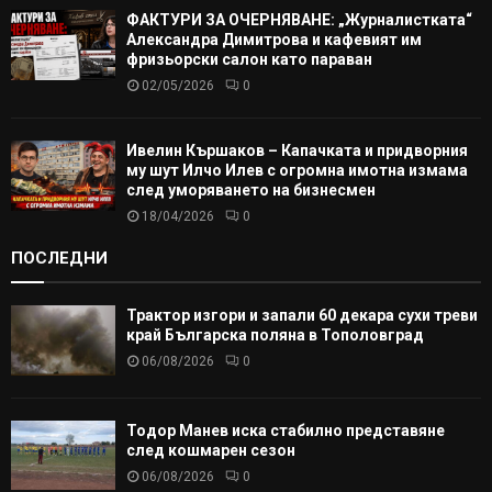
ФАКТУРИ ЗА ОЧЕРНЯВАНЕ: „Журналистката“
Александра Димитрова и кафевият им
фризьорски салон като параван
02/05/2026
0
Ивелин Кършаков – Капачката и придворния
му шут Илчо Илев с огромна имотна измама
след уморяването на бизнесмен
18/04/2026
0
ПОСЛЕДНИ
Трактор изгори и запали 60 декара сухи треви
край Българска поляна в Тополовград
06/08/2026
0
Тодор Манев иска стабилно представяне
след кошмарен сезон
06/08/2026
0