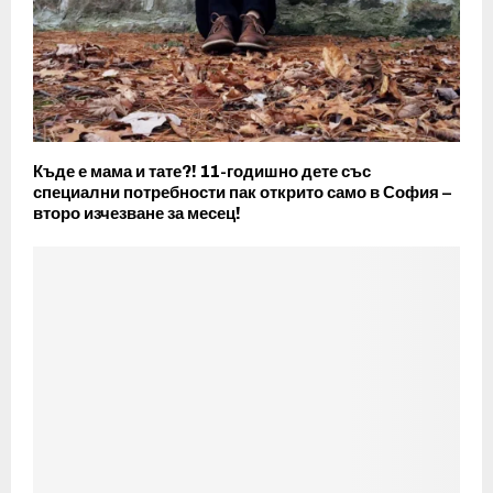
Къде е мама и тате?! 11-годишно дете със
специални потребности пак открито само в София –
второ изчезване за месец!