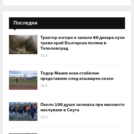
Последни
Трактор изгори и запали 60 декара сухи
треви край Българска поляна в
Тополовград
0
Тодор Манев иска стабилно
представяне след кошмарен сезон
0
Около 100 души загинаха при масовото
нахлуване в Сеута
0