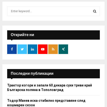
S
e
a
S
r
c
E
h
Открийте ни
f
A
o
r
R
:
C
H
Последни публикации
Трактор изгори и запали 60 декара сухи треви край
Българска поляна в Тополовград
Тодор Манев иска стабилно представяне след
кошмарен сезон