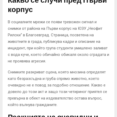
Какво се случи пред Първи
корпус
В социалните мрежи се появи тревожен сигнал и
снимки от района на Първи корпус на ЮЗУ „Неофит
Рилски“ в Благоевград. Страница, посветена на
животните в града, публикува кадри и описание на
инцидент, при който група студенти умишлено заливат
с вода куче, което обичайно обикаля около сградата и
не проявява агресия.
Снимките разкриват сцена, която мнозина определят
като безразсъдна и груба спрямо животно, което
очевидно не е повод за подобно отношение. Какво е
довело до този акт и защо този четириног приятел се
превърна в обект на издевателство остава въпрос,
който вълнува гражданите.