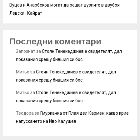
Вуцов и Анарбеков могат да решат дузпите в двубоя
Левски–Кайрат
Последни коментари
Запознат
за
Стоян Тенекеджиев е свидетелят, дал
показания срещу бившия си бос
Митьо
за
Стоян Тенекеджиев е свидетелят, дал
показания срещу бившия си бос
Митьо
за
Стоян Тенекеджиев е свидетелят, дал
показания срещу бившия си бос
Теодора
за
Гмуркачка от Плая дел Кармен: какво крие
напускането на Иво Калушев