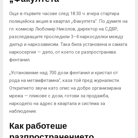
Още в първите часове след 18:30 ч. вчера стартира
полицейска акция в квартал „Факултета“. По думите на
гл. комисар Любомир Николов, директор на СДВР,
разследващите проследили 3–4 наркосделки между
дилър и наркозависим. Така била установена и самата
наркосергия — депо, от което се разпространява
фентанил.
„Установихме над 700 дози фентанил и кристал от
рода на метамфетамна“, каза той пред журналисти.
Откритието звучи като опис на добре организирана
мрежа — пликове с дози, готови за продажба,
наркодепо на адрес в квартала и система за
наблюдение.
Как работеше
разпространението