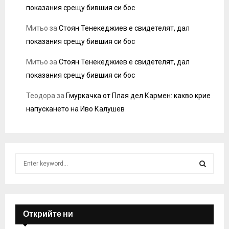
показания срещу бившия си бос
Митьо
за
Стоян Тенекеджиев е свидетелят, дал
показания срещу бившия си бос
Митьо
за
Стоян Тенекеджиев е свидетелят, дал
показания срещу бившия си бос
Теодора
за
Гмуркачка от Плая дел Кармен: какво крие
напускането на Иво Калушев
S
e
a
S
r
c
E
h
Открийте ни
f
A