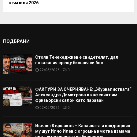
към юли 2026
ПОДБРАНИ
Стоян Тенекеджиев е свидетелят, дал
показания срещу бившия си бос
22/05/2026
3
ФАКТУРИ ЗА ОЧЕРНЯВАНЕ: „Журналистката“
Александра Димитрова и кафевият им
фризьорски салон като параван
02/05/2026
0
Ивелин Кършаков – Капачката и придворния
му шут Илчо Илев с огромна имотна измама
след уморяването на бизнесмен