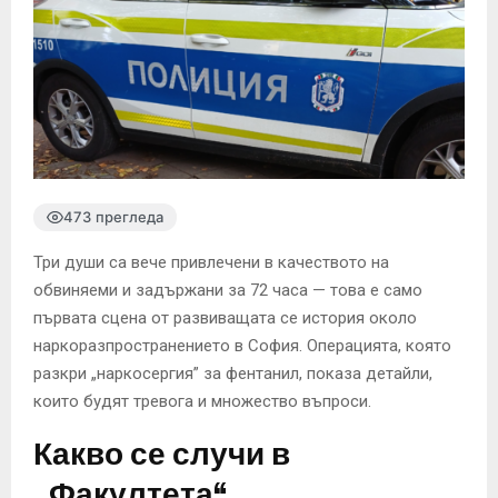
473 прегледа
Три души са вече привлечени в качеството на
обвиняеми и задържани за 72 часа — това е само
първата сцена от развиващата се история около
наркоразпространението в София. Операцията, която
разкри „наркосергия” за фентанил, показа детайли,
които будят тревога и множество въпроси.
Какво се случи в
„Факултета“