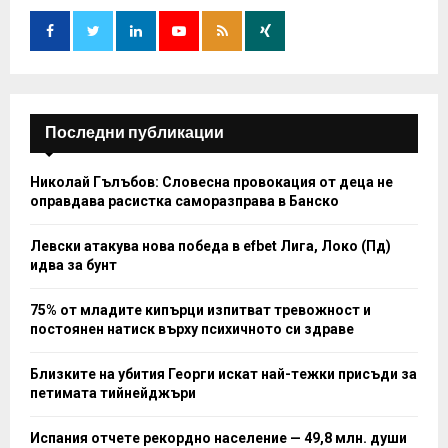
o
r
R
:
C
H
Последни публикации
Николай Гълъбов: Словесна провокация от деца не
оправдава расистка саморазправа в Банско
Левски атакува нова победа в efbet Лига, Локо (Пд)
идва за бунт
75% от младите кипърци изпитват тревожност и
постоянен натиск върху психичното си здраве
Близките на убития Георги искат най-тежки присъди за
петимата тийнейджъри
Испания отчете рекордно население — 49,8 млн. души