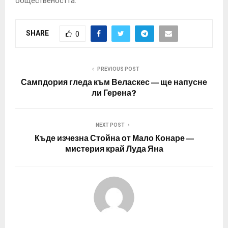
обществеността.
SHARE
0
PREVIOUS POST
Сампдория гледа към Веласкес — ще напусне
ли Герена?
NEXT POST
Къде изчезна Стойна от Мало Конаре —
мистерия край Луда Яна