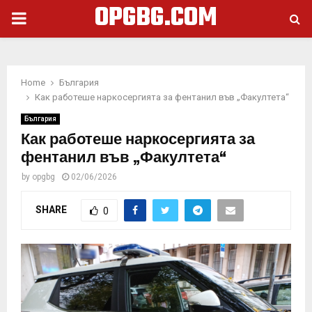
OPGBG.COM
PRIMARY
MENU
Home
България
Как работеше наркосергията за фентанил във „Факултета“
България
Как работеше наркосергията за
фентанил във „Факултета“
by
opgbg
02/06/2026
SHARE
0