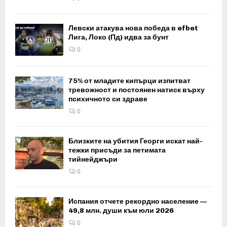
Левски атакува нова победа в efbet
Лига, Локо (Пд) идва за бунт
0
75% от младите кипърци изпитват
тревожност и постоянен натиск върху
психичното си здраве
0
Близките на убития Георги искат най-
тежки присъди за петимата
тийнейджъри
0
Испания отчете рекордно население —
49,8 млн. души към юли 2026
0