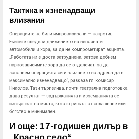
Тактика и изненадващи
влизания
Операциите не били импровизирани — напротив.
Екипите следели движението на непознати
автомобили и хора, за да не компрометират акцията.
„Работата ни е доста затруднена, затова дебнем
наркозависимите хора да се отдалечат, за да
започнем операцията си и влизането на адреса да е
максимално изненадващо“, разказа гл. комисар
Николов. Тази търпелива, почти театрална подготовка
дава резултат — задържанията и изземванията се
извършват на място, когато рискът от сплашване или
бягство е минимален.
И още: 17-годишен дилър в
„Красно село“