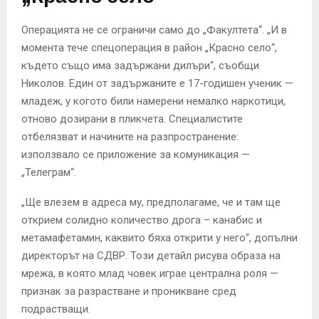
Операцията не се ограничи само до „Факултета“. „И в
момента тече спецоперация в район „Красно село“,
където също има задържани дилъри“, съобщи
Николов. Един от задържаните е 17-годишен ученик —
младеж, у когото били намерени немалко наркотици,
отново дозирани в пликчета. Специалистите
отбелязват и начините на разпространение:
използвало се приложение за комуникация —
„Телеграм“.
„Ще влезем в адреса му, предполагаме, че и там ще
открием солидно количество дрога – канабис и
метамафетамин, каквито бяха открити у него“, допълни
директорът на СДВР. Този детайл рисува образа на
мрежа, в която млад човек играе централна роля —
признак за разрастване и проникване сред
подрастващи.