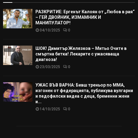
РАЗКРИТИЕ: Ергенът Калоян от „Любов в рая“
– ГЕЙ ДВОЙНИК, ИЗМАМНИК И
МАНИПУЛАТОР!
04/10/2025
0
ШОК! Димитър Желязков – Митьо Очите в
смъртна битка! Лекарите с ужасяваща
диагноза!
23/03/2025
0
УЖАС ВЪВ ВАРНА: Бивш треньор по ММА,
изгонен от федерацията, публикува вулгарни
и педофилски видеа с деца, бременни жени
и...
14/10/2025
0