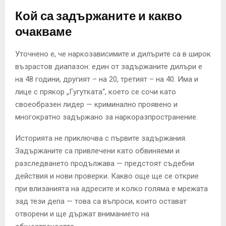
Кой са задържаните и какво
очакваме
Уточнено е, че наркозависимите и дилърите са в широк
възрастов диапазон: един от задържаните дилъри е
на 48 години, другият – на 20, третият – на 40. Има и
лице с прякор „Гугутката“, което се сочи като
своеобразен лидер — криминално проявено и
многократно задържано за наркоразпространение.
Историята не приключва с първите задържания.
Задържаните са привлечени като обвиняеми и
разследването продължава — предстоят съдебни
действия и нови проверки. Какво още ще се открие
при влизанията на адресите и колко голяма е мрежата
зад тези депа — това са въпроси, които остават
отворени и ще държат вниманието на