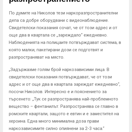
По думите на Николов тези наркоразпространителни
депа са добре оборудвани с видеонаблюдение.
Свидетелски показания сочат, че от този адрес и от
още два в квартала се „зареждало“ ежедневно.
Наблюденията на полицаите потвърждават система, в
която малки, пакетирани дози се подготвят и
разпространяват на място.
„Задържахме голям брой наркозависими лица. В
свидетелски показания потвърждават, че от този
адрес и от още два в квартала зареждат ежедневно“,
посочи Николов. Интересно е и пояснението за
търсенето: „Тук се разпространява най-проблемното
вещество – фентанилът. Разпространява се главно в
ромските квартали, защото е евтин и е заместител на
хероина. Една много минимална доза прави
наркозависимите силно опиянени за 2-3 часа.“