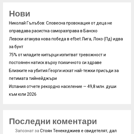
Нови
Николай Гълъбов: Словесна провокация от деца не
оправдава расистка саморазправа в Банско
Левски атакува нова победа в efbet Лига, Локо (Пд) идва
за бунт
75% от младите кипърци изпитват тревожност и
постоянен натиск върху психичното си здраве
Близките на убития Георги искат най-тежки присъди за
петимата тийнейджъри
Испания отчете рекордно население — 49,8 млн. души
към юли 2026
Последни коментари
Запознат
за
Стоян Тенекеджиев е свидетелят, дал