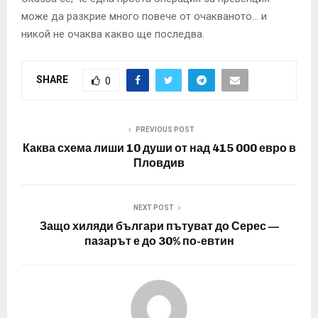
може да разкрие много повече от очакваното… и
никой не очаква какво ще последва.
SHARE
0
PREVIOUS POST
Каква схема лиши 10 души от над 415 000 евро в
Пловдив
NEXT POST
Защо хиляди българи пътуват до Серес —
пазарът е до 30% по-евтин