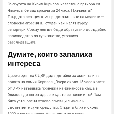
Съпругата на Кирил Кирилов, известен с прякора си
Японеца, бе задържана за 24 часа. Причината?
Твърдата реакция към представителите на медиите —
словесна агресия и… студен чай, излят върху
репортери. Срещу нея ще бъде образувано досъдебно
производство за хулиганство, уточниха
разследващите.
Думите, които запалиха
интереса
Директорът на СДВР даде детайли за акцията и за
ролята на самия Кирилов. „Вчера около 15 часа колеги
от 3 РУ извършиха проверка на финансова къща в
близост до негов адрес, където се появи и той. Там
бяха установени отново списъци с имена и
съответните суми срещу тях. Открити бяха и около
6000 евро на адреса. Но акцията не е насочена