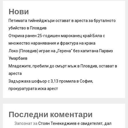
Нови
Петимата тийнейджъри остават в ареста за бруталното
убийство в Пловдив
Откриха ранен 25-годишен мароканец край Бяла с
множество наранявания и фрактура на крака
Локо (Пловдив) играе на „Герена“ без капитана Парвиз
Умарбаев
Младежите, пребили до смърт мъж в Пловдив, остават в
ареста
Задържаха шофьор с 3,13 промила в София,
прокуратурата иска арест
Последни коментари
Запознат
за
Стоян Тенекеджиев е свидетелят, дал