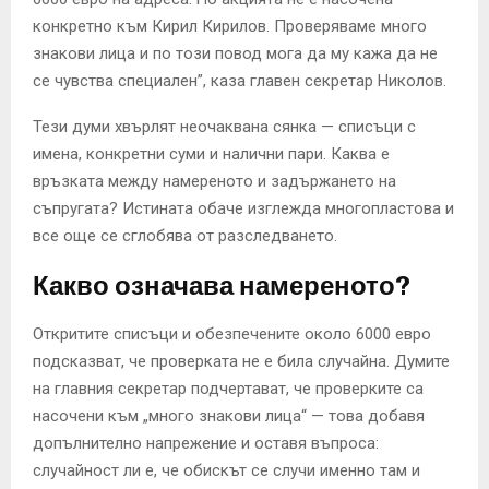
конкретно към Кирил Кирилов. Проверяваме много
знакови лица и по този повод мога да му кажа да не
се чувства специален”, каза главен секретар Николов.
Тези думи хвърлят неочаквана сянка — списъци с
имена, конкретни суми и налични пари. Каква е
връзката между намереното и задържането на
съпругата? Истината обаче изглежда многопластова и
все още се сглобява от разследването.
Какво означава намереното?
Откритите списъци и обезпечените около 6000 евро
подсказват, че проверката не е била случайна. Думите
на главния секретар подчертават, че проверките са
насочени към „много знакови лица“ — това добавя
допълнително напрежение и оставя въпроса:
случайност ли е, че обискът се случи именно там и