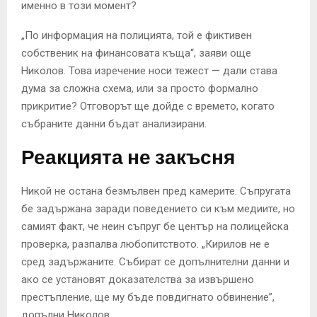
именно в този момент?
„По информация на полицията, той е фиктивен
собственик на финансовата къща“, заяви още
Николов. Това изречение носи тежест — дали става
дума за сложна схема, или за просто формално
прикритие? Отговорът ще дойде с времето, когато
събраните данни бъдат анализирани.
Реакцията не закъсня
Никой не остана безмълвен пред камерите. Съпругата
бе задържана заради поведението си към медиите, но
самият факт, че неин съпруг бе център на полицейска
проверка, разпалва любопитството. „Кирилов не е
сред задържаните. Събират се допълнителни данни и
ако се установят доказателства за извършено
престъпление, ще му бъде повдигнато обвинение”,
допълни Николов.