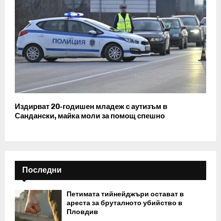
Издирват 20-годишен младеж с аутизъм в
Сандански, майка моли за помощ спешно
Последни
Петимата тийнейджъри остават в
ареста за бруталното убийство в
Пловдив