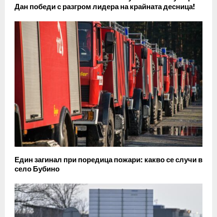
Дан победи с разгром лидера на крайната десница!
Един загинал при поредица пожари: какво се случи в
село Бубино