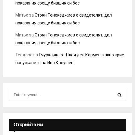
показания срещу бившия си бос
Митьо
за
Стоян Тенекеджиев е свидетелят, дал
показания срещу бившия си бос
Митьо
за
Стоян Тенекеджиев е свидетелят, дал
показания срещу бившия си бос
Теодора
за
Гмуркачка от Плая дел Кармен: какво крие
напускането на Иво Калушев
S
e
a
S
r
c
E
h
Открийте ни
f
A