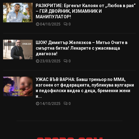
РАЗКРИТИЕ: Ергенът Калоян от „Любов в рая“
– ГЕЙ ДВОЙНИК, ИЗМАМНИК И
МАНИПУЛАТОР!
04/10/2025
0
ШОК! Димитър Желязков – Митьо Очите в
смъртна битка! Лекарите с ужасяваща
диагноза!
23/03/2025
0
УЖАС ВЪВ ВАРНА: Бивш треньор по ММА,
изгонен от федерацията, публикува вулгарни
и педофилски видеа с деца, бременни жени
и...
14/10/2025
0