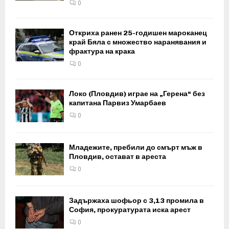
0
Откриха ранен 25-годишен мароканец
край Бяла с множество наранявания и
фрактура на крака
0
Локо (Пловдив) играе на „Герена“ без
капитана Парвиз Умарбаев
0
Младежите, пребили до смърт мъж в
Пловдив, остават в ареста
0
Задържаха шофьор с 3,13 промила в
София, прокуратурата иска арест
0