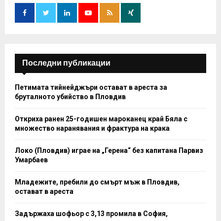
o
r
R
:
C
H
Последни публикации
Петимата тийнейджъри остават в ареста за
бруталното убийство в Пловдив
Откриха ранен 25-годишен мароканец край Бяла с
множество наранявания и фрактура на крака
Локо (Пловдив) играе на „Герена“ без капитана Парвиз
Умарбаев
Младежите, пребили до смърт мъж в Пловдив,
остават в ареста
Задържаха шофьор с 3,13 промила в София,