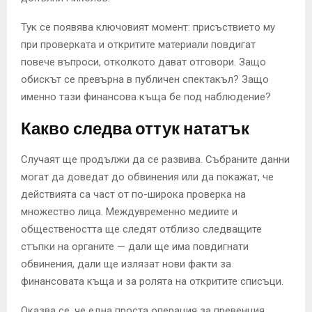
Тук се появява ключовият момент: присъствието му
при проверката и откритите материали повдигат
повече въпроси, отколкото дават отговори. Защо
обискът се превърна в публичен спектакъл? Защо
именно тази финансова къща бе под наблюдение?
Какво следва оттук нататък
Случаят ще продължи да се развива. Събраните данни
могат да доведат до обвинения или да покажат, че
действията са част от по-широка проверка на
множество лица. Междувременно медиите и
обществеността ще следят отблизо следващите
стъпки на органите — дали ще има повдигнати
обвинения, дали ще излязат нови факти за
финансовата къща и за ролята на откритите списъци.
Оказва се, че една проста операция за превенция