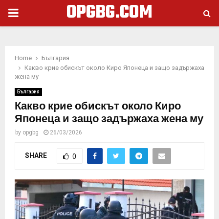
OPGBG.COM
PRIMARY
MENU
Home
България
Какво крие обискът около Киро Японеца и защо задържаха
жена му
България
Какво крие обискът около Киро
Японеца и защо задържаха жена му
by
opgbg
26/03/2026
SHARE
0