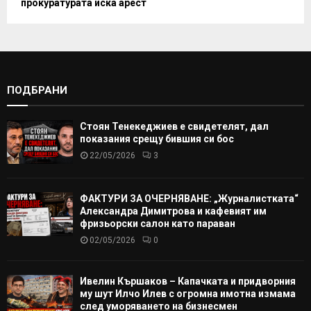
прокуратурата иска арест
ПОДБРАНИ
Стоян Тенекеджиев е свидетелят, дал
показания срещу бившия си бос
22/05/2026
3
ФАКТУРИ ЗА ОЧЕРНЯВАНЕ: „Журналистката“
Александра Димитрова и кафевият им
фризьорски салон като параван
02/05/2026
0
Ивелин Кършаков – Капачката и придворния
му шут Илчо Илев с огромна имотна измама
след уморяването на бизнесмен