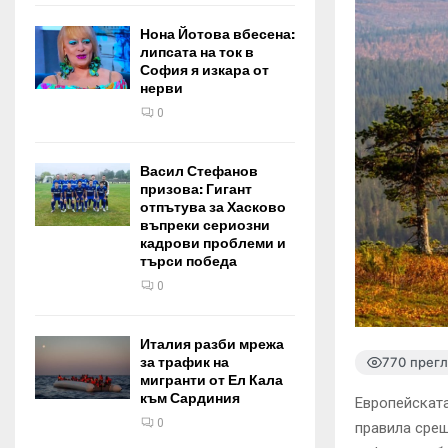
Нона Йотова вбесена:
липсата на ток в
София я изкара от
нерви
0
Васил Стефанов
призова: Гигант
отпътува за Хасково
въпреки сериозни
кадрови проблеми и
търси победа
0
Италия разби мрежа
770 прег
за трафик на
мигранти от Ел Кала
към Сардиния
Европейската
0
правила срещ