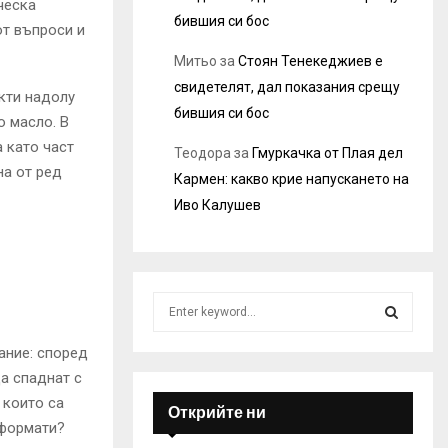
ческа
бившия си бос
от въпроси и
Митьо
за
Стоян Тенекеджиев е
свидетелят, дал показания срещу
кти надолу
бившия си бос
о масло. В
 като част
Теодора
за
Гмуркачка от Плая дел
на от ред
Кармен: какво крие напускането на
Иво Калушев
S
e
a
S
ание: според
r
а спаднат с
c
E
 които са
h
Открийте ни
 формати?
f
A