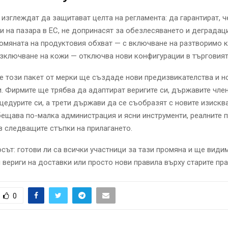
изглеждат да защитават целта на регламента: да гарантират, 
ти на пазара в ЕС, не допринасят за обезлесяването и деградац
ромяната на продуктовия обхват — с включване на разтворимо 
изключване на кожи — отключва нови конфигурации в търговият
че този пакет от мерки ще създаде нови предизвикателства и н
 Фирмите ще трябва да адаптират веригите си, държавите чле
цедурите си, а трети държави да се съобразят с новите изискв
ещава по-малка администрация и ясни инструменти, реалните 
в следващите стъпки на прилагането.
сът: готови ли са всички участници за тази промяна и ще види
 вериги на доставки или просто нови правила върху старите пр
0