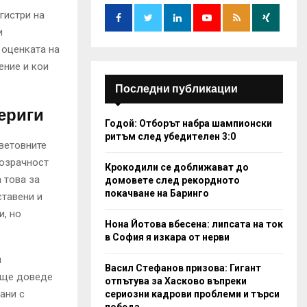
o
гистри на
r
R
:
и
C
 оценката на
ение и кои
H
Последни публикации
ериги
Годой: Отборът набра шампионски
ритъм след убедителен 3:0
световните
розрачност
Крокодили се доближават до
 това за
домовете след рекордното
покачване на Баринго
ставени и
и, но
Нона Йотова вбесена: липсата на ток
в София я изкара от нерви
и
Васил Стефанов призова: Гигант
о ще доведе
отпътува за Хасково въпреки
ани с
сериозни кадрови проблеми и търси
победа