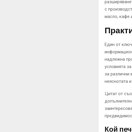
разширяванет
с производст
масло, кафе 
Практи
Един от ключ
информационн
надлежна про
условията за
за различни 
неяснотата и
Цитат от съо
допълнителна
заинтересова
предвидимост
Кой печ