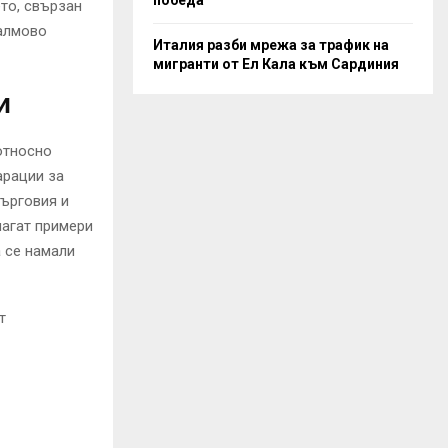
то, свързан
палмово
Италия разби мрежа за трафик на
мигранти от Ел Кала към Сардиния
и
относно
арации за
търговия и
лагат примери
а се намали
т