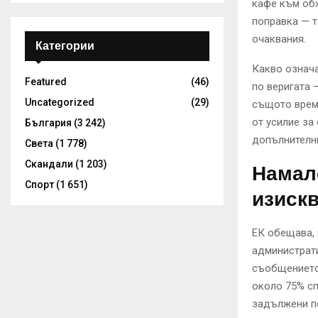
кафе към обх
поправка — т
очаквания.
Категории
Какво означа
Featured
(46)
по веригата 
Uncategorized
(29)
същото време
от усилие за
България
(3 242)
допълнителни
Света
(1 778)
Скандали
(1 203)
Намале
Спорт
(1 651)
изиск
ЕК обещава, 
администрати
съобщението 
около 75% сп
задължени по