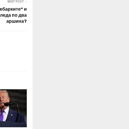
NEXT POST
ебарките“ и
гледа по два
аршина?