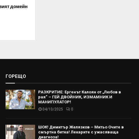
овият домейн
ГОРЕЩО
РАЗКРИТИЕ: Ергенът Калоян от „Любов в
рая“ – ГЕЙ ДВОЙНИК, ИЗМАМНИК И
МАНИПУЛАТОР!
04/10/2025
0
ШОК! Димитър Желязков – Митьо Очите в
смъртна битка! Лекарите с ужасяваща
диагноза!