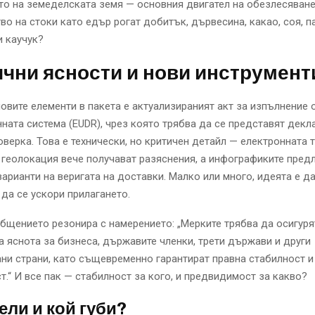
о на земеделската земя — основния двигател на обезлесяване
во на стоки като едър рогат добитък, дървесина, какао, соя, 
и каучук?
чни ясности и нови инструмент
овите елементи в пакета е актуализираният акт за изпълнение 
ата система (EUDR), чрез която трябва да се представят декл
верка. Това е технически, но критичен детайл — електронната 
 геолокация вече получават разяснения, а инфографиките пред
варианти на веригата на доставки. Малко или много, идеята е д
 да се ускори прилагането.
бщението резонира с намерението: „Мерките трябва да осигуря
 яснота за бизнеса, държавите членки, трети държави и други
ни страни, като същевременно гарантират правна стабилност и
.“ И все пак — стабилност за кого, и предвидимост за какво?
ели и кой губи?