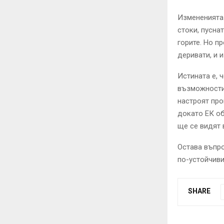
Измененията 
стоки, пусна
горите. Но п
деривати, и 
Истината е, 
възможности.
настроят про
докато ЕК об
ще се видят 
Остава въпро
по-устойчиви
SHARE