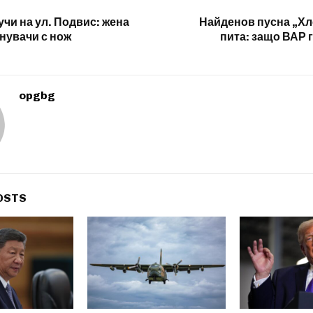
учи на ул. Подвис: жена
Найденов пусна „Хл
нувачи с нож
пита: защо ВАР 
opgbg
OSTS