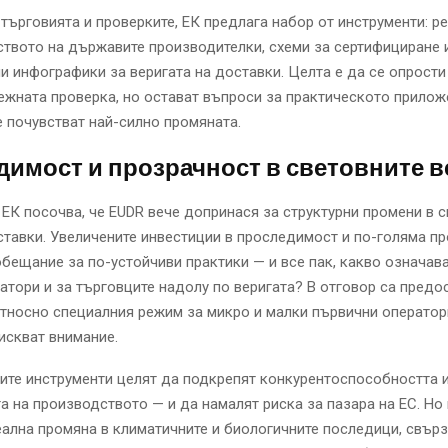
 търговията и проверките, ЕК предлага набор от инструменти: ре
твото на държавите производителки, схеми за сертифициране 
и инфографики за веригата на доставки. Целта е да се опрости
ежната проверка, но остават въпроси за практическото прилож
 почувстват най-силно промяната.
имост и прозрачност в световните в
ЕК посочва, че EUDR вече допринася за структурни промени в 
ставки. Увеличените инвестиции в проследимост и по-голяма п
обещание за по-устойчиви практики — и все пак, какво означава
атори и за търговците надолу по веригата? В отговор са предо
тносно специалния режим за микро и малки първични оператор
искват внимание.
ите инструменти целят да подкрепят конкурентоспособността 
а на производството — и да намалят риска за пазара на ЕС. Н
еална промяна в климатичните и биологичните последици, свърз