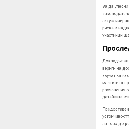
За да улесни
законодателс
актуализиран
риска и надл
участници ще
Прослед
Докладът на 
вериги на до
звучат като 
малките опер
разяснения о
детайлите из
Предоставен
устойчивостт
ли това до р