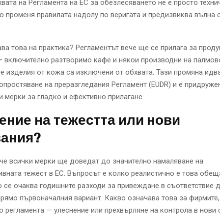
вата на Регламента на ЕС за обезлесяването не е просто техни
о променя правилата надолу по веригата и предизвиква вълна 
ва това на практика? Регламентът вече ще се прилага за проду
— включително разтворимо кафе и някои производни на палмов
 изделия от кожа са изключени от обхвата. Тази промяна идва
 опростяване на преразгледания Регламент (EUDR) и е придруже
 мерки за гладко и ефективно прилагане.
ние на тежестта или нови
вания?
че всички мерки ще доведат до значително намаляване на
вната тежест в ЕС. Въпросът е колко реалистично е това обещ
се очаква годишните разходи за привеждане в съответствие д
рямо първоначалния вариант. Какво означава това за фирмите,
 регламента — улеснение или прехвърляне на контрола в нови