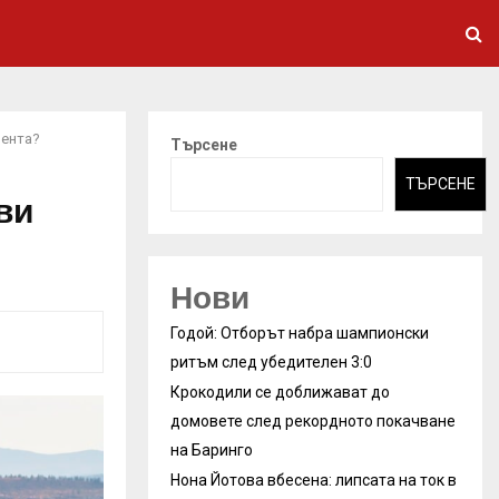
мента?
Търсене
ТЪРСЕНЕ
ви
Нови
Годой: Отборът набра шампионски
ритъм след убедителен 3:0
Крокодили се доближават до
домовете след рекордното покачване
на Баринго
Нона Йотова вбесена: липсата на ток в