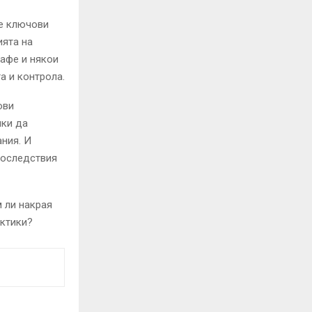
че ключови
ията на
кафе и някои
а и контрола.
ови
нки да
ания. И
последствия
м ли накрая
актики?