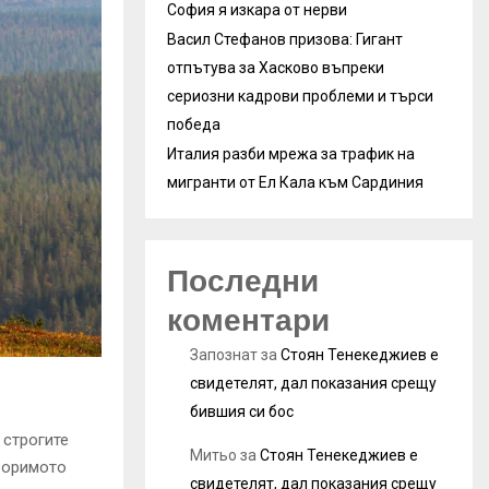
София я изкара от нерви
Васил Стефанов призова: Гигант
отпътува за Хасково въпреки
сериозни кадрови проблеми и търси
победа
Италия разби мрежа за трафик на
мигранти от Ел Кала към Сардиния
Последни
коментари
Запознат
за
Стоян Тенекеджиев е
свидетелят, дал показания срещу
бившия си бос
 строгите
Митьо
за
Стоян Тенекеджиев е
творимото
свидетелят, дал показания срещу