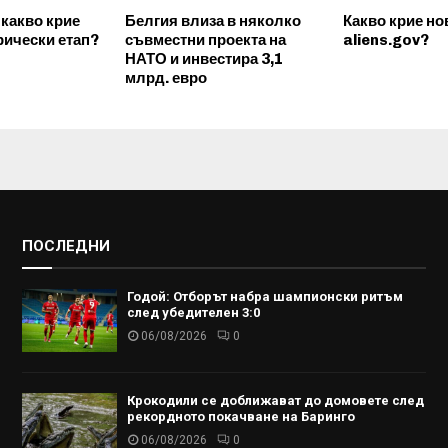
 какво крие
Белгия влиза в няколко
Какво крие н
рически етап?
съвместни проекта на
aliens.gov?
НАТО и инвестира 3,1
млрд. евро
ПОСЛЕДНИ
Годой: Отборът набра шампионски ритъм
след убедителен 3:0
06/08/2026
0
Крокодили се доближават до домовете след
рекордното покачване на Баринго
06/08/2026
0