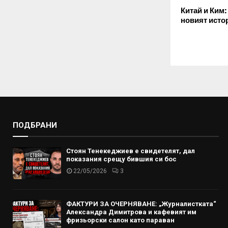
Китай и Ким:
новият исто
ПОДБРАНИ
Стоян Тенекеджиев е свидетелят, дал
показания срещу бившия си бос
22/05/2026
3
ФАКТУРИ ЗА ОЧЕРНЯВАНЕ: „Журналистката“
Александра Димитрова и кафевият им
фризьорски салон като параван