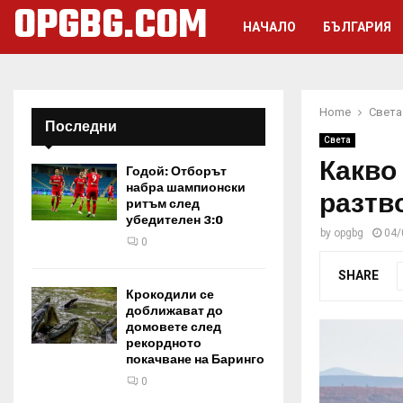
OPGBG.COM
НАЧАЛО
БЪЛГАРИЯ
Home
Света
Последни
Света
Какво
Годой: Отборът
набра шампионски
разтв
ритъм след
убедителен 3:0
by
opgbg
04/
0
SHARE
Крокодили се
доближават до
домовете след
рекордното
покачване на Баринго
0