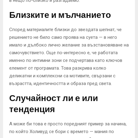
в нещо по-близко и разгадаемо.
Близките и мълчанието
Според материалите близки до звездата шепнат, че
решението не било само проява на суета — в него
имало и дълбоко лично желание за възстановяване на
самочувствието. Още по-интересно е, че работата
именно по интимни зони се подчертава като ключов
елемент от програмата. Това разкрива колко
деликатни и комплексни са мотивите, свързани с
възрастта, идентичността и образа пред света.
Случайност ли е или
тенденция
А може би това е просто поредният пример за начина,
по който Холивуд се бори с времето — мания по