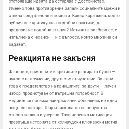
отстояваше идеята да остарява с достойнство.
Именно това противоречие запали социалните мрежи и
отекна сред фенове и познати. Какво кара жена, която
публично е критикувала подобни практики, да
предприеме подобна стъпка? Истината, разбира се, е
изпълнена с нюанси — и с въпроси, които мнозина си
задават.
Реакцията не закъсня
Феновете, приятелите и критиците реагираха бурно —
някои с недоумение, други със съчувствие. За едни
това е предателство на принципите, за други — личен
избор, продиктуван от вътрешна потребност. В
медиите се появиха най-различни обяснения, но едно
нещо се повтаря: Шарън искала да се почувства
отново желана и уверена. Тази човешка мотивация
превръща историята от холивудски клюкарски мотив