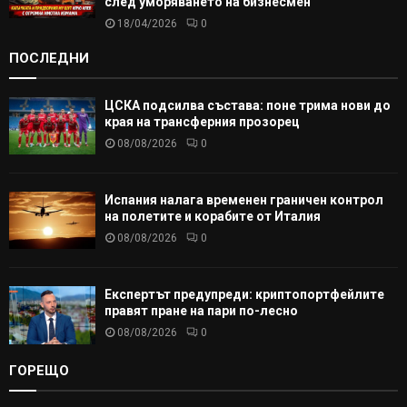
след уморяването на бизнесмен
18/04/2026
0
ПОСЛЕДНИ
ЦСКА подсилва състава: поне трима нови до
края на трансферния прозорец
08/08/2026
0
Испания налага временен граничен контрол
на полетите и корабите от Италия
08/08/2026
0
Експертът предупреди: криптопортфейлите
правят пране на пари по-лесно
08/08/2026
0
ГОРЕЩО