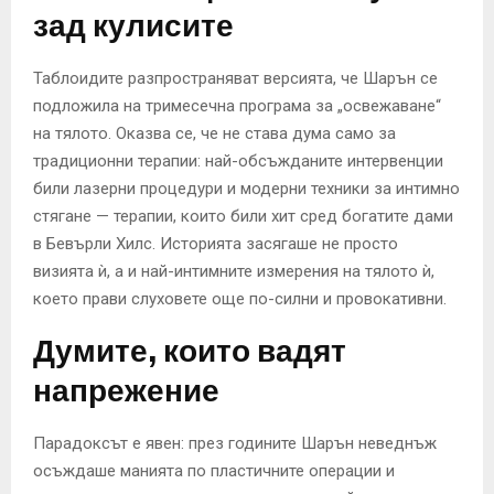
зад кулисите
Таблоидите разпространяват версията, че Шарън се
подложила на тримесечна програма за „освежаване“
на тялото. Оказва се, че не става дума само за
традиционни терапии: най-обсъжданите интервенции
били лазерни процедури и модерни техники за интимно
стягане — терапии, които били хит сред богатите дами
в Бевърли Хилс. Историята засягаше не просто
визията ѝ, а и най-интимните измерения на тялото ѝ,
което прави слуховете още по-силни и провокативни.
Думите, които вадят
напрежение
Парадоксът е явен: през годините Шарън неведнъж
осъждаше манията по пластичните операции и