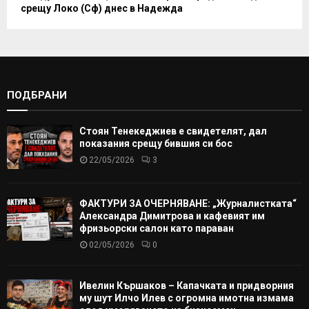
срещу Локо (Сф) днес в Надежда
ПОДБРАНИ
Стоян Тенекеджиев е свидетелят, дал
показания срещу бившия си бос
22/05/2026
3
ФАКТУРИ ЗА ОЧЕРНЯВАНЕ: „Журналистката“
Александра Димитрова и кафевият им
фризьорски салон като параван
02/05/2026
0
Ивелин Кършаков – Капачката и придворния
му шут Илчо Илев с огромна имотна измама