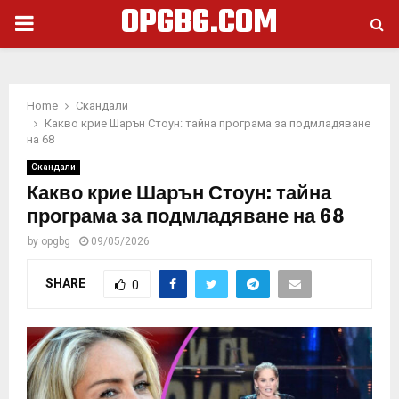
OPGBG.COM
PRIMARY
MENU
Home
Скандали
Какво крие Шарън Стоун: тайна програма за подмладяване
на 68
Скандали
Какво крие Шарън Стоун: тайна
програма за подмладяване на 68
by
opgbg
09/05/2026
SHARE
0