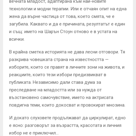
вечната младост, адаптирана към най-новите
технологии и модни терапии. Или е отчаян опит на една
жена да върне частица от това, което смята, че е
загубила. Каквато и да е причината, резултатът е един
и същ: името на Шарън Стоун отново е в устата на
всички.
В крайна сметка историята не дава лесни отговори. Тя
разкрива човешката страна на известността —
изборите, които се правят в личните зони на живота, и
реакциите, които тези избори предизвикват в
публиката. Независимо дали става дума за
преследване на младостта или за нужда от
възстановено самочувствие, името на актрисата
повдигна теми, които докосват и провокират мнозина.
И докато слуховете продължават да циркулират, едно
е ясно: разговорът за възрастта, красотата и личния
избор не е приключил…