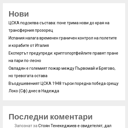
Нови
ЦСКА подсилва състава: поне трима нови до края на
трансферния прозорец
Испания налага временен граничен контрол на полетите
и корабите от Италия
Експертът предупреди: криптопортфейлите правят пране
на пари по-лесно
Овладян е големият пожар между Първомай и Брягово,
но тревогата остава
Въодушевеният ЦСКА 1948 търси поредна победа срещу
Локо (Сф) днес в Надежда
Последни коментари
Запознат
за
Стоян Тенекеджиев е свидетелят, дал