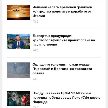
Испания налага временен граничен
контрол на полетите и корабите от
Италия
0
Експертът предупреди:
криптопортфейлите правят пране на
пари по-лесно
0
Овладян е големият пожар между
Първомай и Брягово, но тревогата
остава
0
Въодушевеният ЦСКА 1948 търси
поредна победа срещу Локо (Сф) днес в
Надежда
0