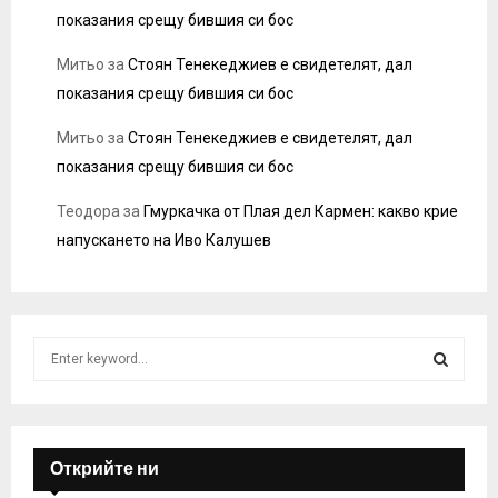
показания срещу бившия си бос
Митьо
за
Стоян Тенекеджиев е свидетелят, дал
показания срещу бившия си бос
Митьо
за
Стоян Тенекеджиев е свидетелят, дал
показания срещу бившия си бос
Теодора
за
Гмуркачка от Плая дел Кармен: какво крие
напускането на Иво Калушев
S
e
a
S
r
c
E
h
Открийте ни
f
A