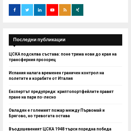
o
r
R
:
C
H
Последни публикации
ЦСКА подсилва състава: поне трима нови до края на
трансферния прозорец
Испания налага временен граничен контрол на
полетите и корабите от Италия
Експертът предупреди: криптопортфейлите правят
пране на пари по-лесно
Овладян е големият пожар между Първомай и
Брягово, но тревогата остава
Въодушевеният ЦСКА 1948 търси поредна победа