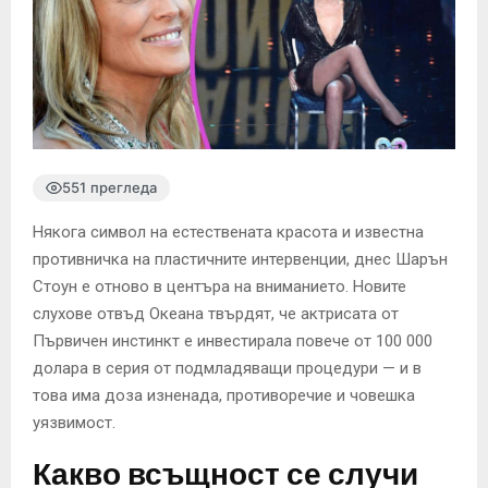
551 прегледа
Някога символ на естествената красота и известна
противничка на пластичните интервенции, днес Шарън
Стоун е отново в центъра на вниманието. Новите
слухове отвъд Океана твърдят, че актрисата от
Първичен инстинкт е инвестирала повече от 100 000
долара в серия от подмладяващи процедури — и в
това има доза изненада, противоречие и човешка
уязвимост.
Какво всъщност се случи