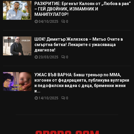
РАЗКРИТИЕ: Ергенът Калоян от „Любов в рая“
– ГЕЙ ДВОЙНИК, ИЗМАМНИК И
МАНИПУЛАТОР!
04/10/2025
0
ШОК! Димитър Желязков – Митьо Очите в
смъртна битка! Лекарите с ужасяваща
диагноза!
23/03/2025
0
УЖАС ВЪВ ВАРНА: Бивш треньор по ММА,
изгонен от федерацията, публикува вулгарни
и педофилски видеа с деца, бременни жени
и...
14/10/2025
0