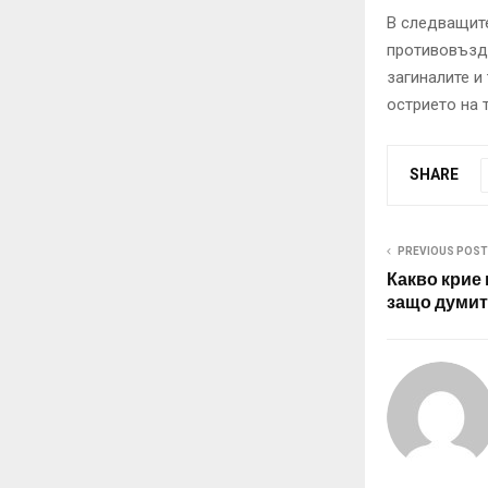
В следващите
противовъзду
загиналите и
острието на 
SHARE
PREVIOUS POST
Какво крие
защо думит