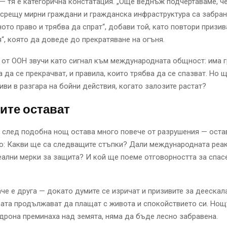
— тя е категорична констатация. „Още веднъж подчертаваме, ч
срещу мирни граждани и гражданска инфраструктура са забра
то право и трябва да спрат“, добави той, като повтори призив
“, която да доведе до прекратяване на огъня.
 от ООН звучи като сигнал към международната общност: има г
а да се прекрачват, и правила, които трябва да се спазват. Но 
зиви в разгара на бойни действия, когато залозите растат?
ите остават
е след подобна нощ остава много повече от разрушения — оста
о: Какви ще са следващите стъпки? Дали международната реа
ални мерки за защита? И кой ще поеме отговорността за спас
че е друга — докато думите се изричат и призивите за деескал
рата продължават да плащат с живота и спокойствието си. Нощт
 дрона преминаха над земята, няма да бъде лесно забравена.