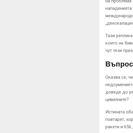
на проблема 
нападенията 
международно
„деескалация
Тази реплика
които не бив
чут тези при
Въпрос
Оказва се, ч
недоумениет
доведе до ре
цивилните?
Истината оба
повтарят, хо
ракети и 656