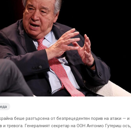
леда
райна беше разтърсена от безпрецедентен порив на атаки — и
яв и тревога. Генералният секретар на ООН Антонио Гутериш ос