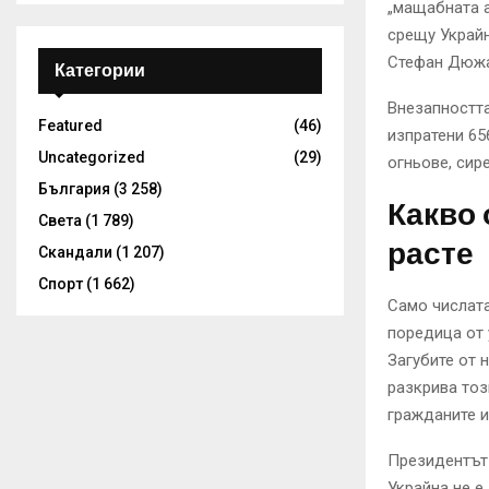
„мащабната а
срещу Украйн
Стефан Дюжар
Категории
Внезапността
Featured
(46)
изпратени 65
Uncategorized
(29)
огньове, сир
България
(3 258)
Какво 
Света
(1 789)
расте
Скандали
(1 207)
Спорт
(1 662)
Само числата
поредица от 
Загубите от 
разкрива тоз
гражданите и
Президентът 
Украйна не е