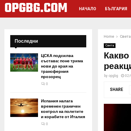
OPGBG.COM
НАЧАЛО
БЪЛГАРИЯ
Home
Света
Последни
Света
Какво
ЦСКА подсилва
състава: поне трима
реакц
нови до края на
трансферния
by
opgbg
02/
прозорец
0
SHARE
Испания налага
временен граничен
контрол на полетите
и корабите от Италия
0