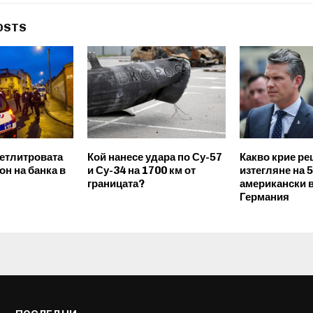
OSTS
петлитровата
Кой нанесе удара по Су-57
Какво крие ре
он на банка в
и Су-34 на 1700 км от
изтегляне на 
границата?
американски 
Германия