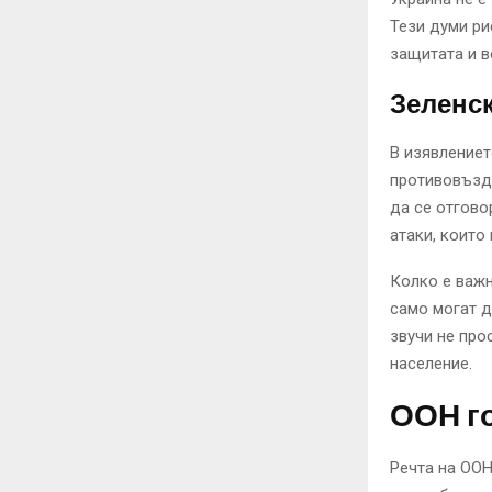
Тези думи ри
защитата и в
Зеленск
В изявлениет
противовъзд
да се отгово
атаки, които
Колко е важн
само могат д
звучи не про
население.
ООН го
Речта на ООН