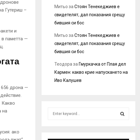
 дронове
Митьо
за
Стоян Тенекеджиев е
на Гутериш –
свидетелят, дал показания срещу
бившия си бос
ракети и
Митьо
за
Стоян Тенекеджиев е
а в паметта —
свидетелят, дал показания срещу
щ.
бившия си бос
огата
Теодора
за
Гмуркачка от Плая дел
Кармен: какво крие напускането на
Иво Калушев
и 656 дрона —
 действие.
. Какво
S
а на
e
a
S
r
усия: ако
c
E
продължат“.