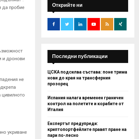
h
Открийте ни
и да пробие
f
A
o
r
R
:
C
H
възможност
Последни публикации
и и дронови
ЦСКА подсилва състава: поне трима
нови до края на трансферния
падения не
прозорец
одкрепа
а цивилното
Испания налага временен граничен
контрол на полетите и корабите от
Италия
Експертът предупреди:
криптопортфейлите правят пране на
чно укриване
пари по-лесно