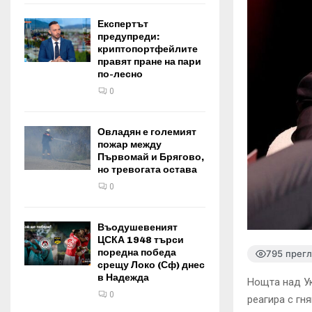
Експертът
предупреди:
криптопортфейлите
правят пране на пари
по-лесно
0
Овладян е големият
пожар между
Първомай и Брягово,
но тревогата остава
0
Въодушевеният
ЦСКА 1948 търси
поредна победа
795 прег
срещу Локо (Сф) днес
в Надежда
Нощта над Ук
0
реагира с гн