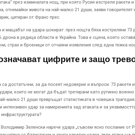
така“ през изминалата нощ, при която Русия изстреля ракети и
а, отнемайки живота на най-малко 21 души, заяви говорителят 
ик, цитиран от Франс прес.
 и мащабът на удара шокират: през нощта бяха изстреляни 73 
6 дрона в редица области в Украйна. Това е сцена, която остав
ени, страх и броеници от отчаяни изявления след една тежка но
означават цифрите и защо трев
 са достатъчни, за да посеят недоверие и въпроси. 73 ракети 
удари, които не могат да бъдат третирани като рутинно военно
най-малко 21 души превръщат статистиката в човешка трагедия
и интензивен удар за намеренията зад атаката и за уязвимостт
 инфраструктурата?
Володимир Зеленски нарече удара „съвсем ясно послание от Р
 защитена от балистични и други ракетни удари, тези атаки ще 