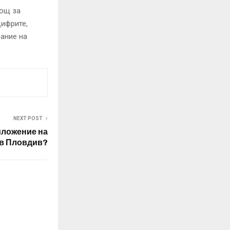
мощ за
цифрите,
ание на
NEXT POST
иложение на
в Пловдив?