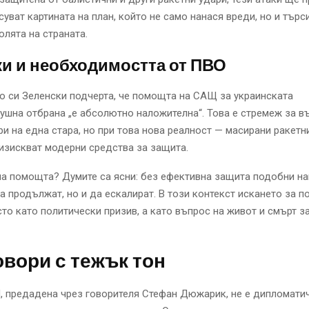
суват картината на план, който не само нанася вреди, но и търс
олята на страната.
и и необходимостта от ПВО
о си Зеленски подчерта, че помощта на САЩ за украинската
ушна отбрана „е абсолютно наложителна“. Това е стремеж за 
ри на една стара, но при това нова реалност — масирани ракетн
 изискват модерни средства за защита.
а помощта? Думите са ясни: без ефективна защита подобни на
а продължат, но и да ескалират. В този контекст искането за п
сто като политически призив, а като въпрос на живот и смърт з
вори с тежък тон
, предадена чрез говорителя Стефан Дюжарик, не е дипломати