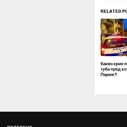
RELATED P
Какво крие 
туба пред кл
Париж?