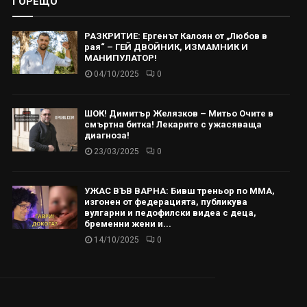
ГОРЕЩО
РАЗКРИТИЕ: Ергенът Калоян от „Любов в
рая“ – ГЕЙ ДВОЙНИК, ИЗМАМНИК И
МАНИПУЛАТОР!
04/10/2025
0
ШОК! Димитър Желязков – Митьо Очите в
смъртна битка! Лекарите с ужасяваща
диагноза!
23/03/2025
0
УЖАС ВЪВ ВАРНА: Бивш треньор по ММА,
изгонен от федерацията, публикува
вулгарни и педофилски видеа с деца,
бременни жени и...
14/10/2025
0