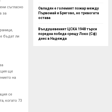
е
нени съгласно
Овладян е големият пожар между
Първомай и Брягово, но тревогата
а за
остава
Въодушевеният ЦСКА 1948 търси
раници,
поредна победа срещу Локо (Сф)
ще бъдат ли
днес в Надежда
ва
кция ще
ението на
ация се
а, когато 73