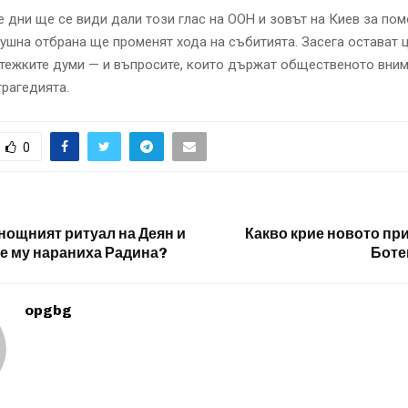
 дни ще се види дали този глас на ООН и зовът на Киев за по
шна отбрана ще променят хода на събитията. Засега остават 
 тежките думи — и въпросите, които държат общественото вним
трагедията.
0
 нощният ритуал на Деян и
Какво крие новото пр
е му нараниха Радина?
Боте
opgbg