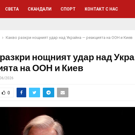
СВЕТА
СКАНДАЛИ
СПОРТ
КОНТАКТ С НАС
Какво разкри нощният удар над Украйна — реакцията на ООН и Киев
 разкри нощният удар над Укр
ията на ООН и Киев
06/2026
0