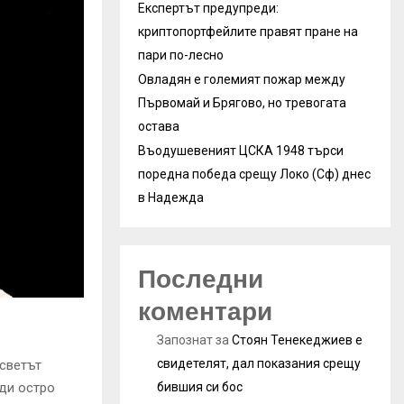
Експертът предупреди:
криптопортфейлите правят пране на
пари по-лесно
Овладян е големият пожар между
Първомай и Брягово, но тревогата
остава
Въодушевеният ЦСКА 1948 търси
поредна победа срещу Локо (Сф) днес
в Надежда
Последни
коментари
Запознат
за
Стоян Тенекеджиев е
свидетелят, дал показания срещу
 светът
бившия си бос
ъди остро