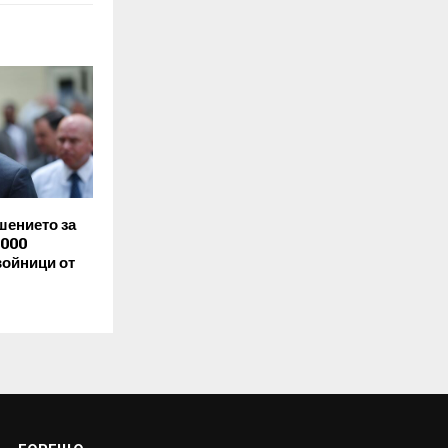
шението за
5000
войници от