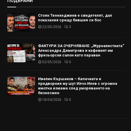
ПОДБРАНИ
Стоян Тенекеджиев е свидетелят, дал
показания срещу бившия си бос
22/05/2026
3
ФАКТУРИ ЗА ОЧЕРНЯВАНЕ: „Журналистката“
Александра Димитрова и кафевият им
фризьорски салон като параван
02/05/2026
0
Ивелин Кършаков – Капачката и
придворния му шут Илчо Илев с огромна
имотна измама след уморяването на
бизнесмен
18/04/2026
0