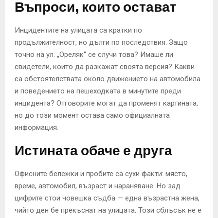
Въпроси, които остават
Инцидентите на улицата са кратки по
продължителност, но дълги по последствия. Защо
точно на ул. „Ореляк“ се случи това? Имаше ли
свидетели, които да разкажат своята версия? Какви
са обстоятелствата около движението на автомобила
и поведението на пешеходката в минутите преди
инцидента? Отговорите могат да променят картината,
но до този момент остава само официалната
информация.
Истината обаче е друга
Офисните бележки и пробите са сухи факти: място,
време, автомобил, възраст и нараняване. Но зад
цифрите стои човешка съдба — една възрастна жена,
чийто ден бе прекъснат на улицата. Този сблъсък не е