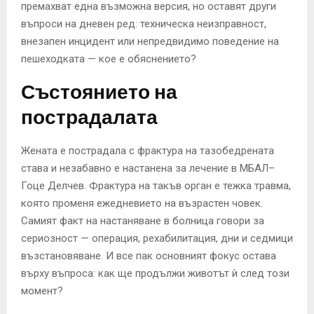
премахват една възможна версия, но оставят други
въпроси на дневен ред: техническа неизправност,
внезапен инцидент или непредвидимо поведение на
пешеходката — кое е обяснението?
Състоянието на
пострадалата
Жената е пострадала с фрактура на тазобедрената
става и незабавно е настанена за лечение в МБАЛ–
Гоце Делчев. Фрактура на такъв орган е тежка травма,
която променя ежедневието на възрастен човек.
Самият факт на настаняване в болница говори за
сериозност — операция, рехабилитация, дни и седмици
възстановяване. И все пак основният фокус остава
върху въпроса: как ще продължи животът ѝ след този
момент?