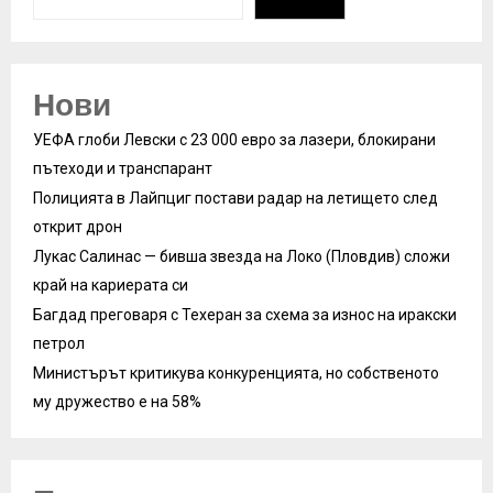
Нови
УЕФА глоби Левски с 23 000 евро за лазери, блокирани
пътеходи и транспарант
Полицията в Лайпциг постави радар на летището след
открит дрон
Лукас Салинас — бивша звезда на Локо (Пловдив) сложи
край на кариерата си
Багдад преговаря с Техеран за схема за износ на иракски
петрол
Министърът критикува конкуренцията, но собственото
му дружество е на 58%