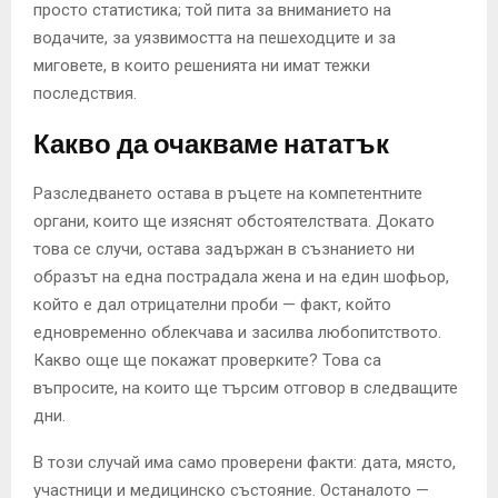
просто статистика; той пита за вниманието на
водачите, за уязвимостта на пешеходците и за
миговете, в които решенията ни имат тежки
последствия.
Какво да очакваме нататък
Разследването остава в ръцете на компетентните
органи, които ще изяснят обстоятелствата. Докато
това се случи, остава задържан в съзнанието ни
образът на една пострадала жена и на един шофьор,
който е дал отрицателни проби — факт, който
едновременно облекчава и засилва любопитството.
Какво още ще покажат проверките? Това са
въпросите, на които ще търсим отговор в следващите
дни.
В този случай има само проверени факти: дата, място,
участници и медицинско състояние. Останалото —