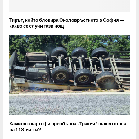
Тирът, който блокира Околовръстното в София —
какво се случи тази нощ
Камион с картофи преобърна „Тракия“: какво стана
на 118-ия км?