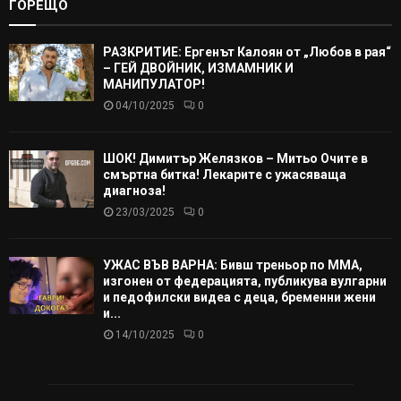
ГОРЕЩО
РАЗКРИТИЕ: Ергенът Калоян от „Любов в рая“
– ГЕЙ ДВОЙНИК, ИЗМАМНИК И
МАНИПУЛАТОР!
04/10/2025
0
ШОК! Димитър Желязков – Митьо Очите в
смъртна битка! Лекарите с ужасяваща
диагноза!
23/03/2025
0
УЖАС ВЪВ ВАРНА: Бивш треньор по ММА,
изгонен от федерацията, публикува вулгарни
и педофилски видеа с деца, бременни жени
и...
14/10/2025
0