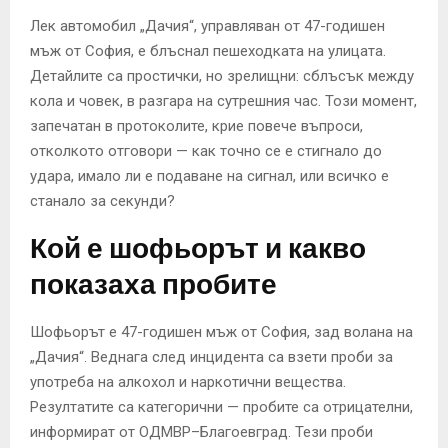
Лек автомобил „Дачия“, управляван от 47-годишен
мъж от София, е блъснал пешеходката на улицата.
Детайлите са простички, но зрелищни: сблъсък между
кола и човек, в разгара на сутрешния час. Този момент,
запечатан в протоколите, крие повече въпроси,
отколкото отговори — как точно се е стигнало до
удара, имало ли е подаване на сигнал, или всичко е
станало за секунди?
Кой е шофьорът и какво
показаха пробите
Шофьорът е 47-годишен мъж от София, зад волана на
„Дачия“. Веднага след инцидента са взети проби за
употреба на алкохол и наркотични вещества.
Резултатите са категорични — пробите са отрицателни,
информират от ОДМВР–Благоевград. Тези проби