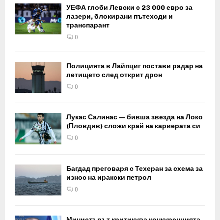
УЕФА глоби Левски с 23 000 евро за
лазери, блокирани пътеходи и
транспарант
0
Полицията в Лайпциг постави радар на
летището след открит дрон
0
Лукас Салинас — бивша звезда на Локо
(Пловдив) сложи край на кариерата си
0
Багдад преговаря с Техеран за схема за
износ на иракски петрол
0
Министърът критикува конкуренцията,