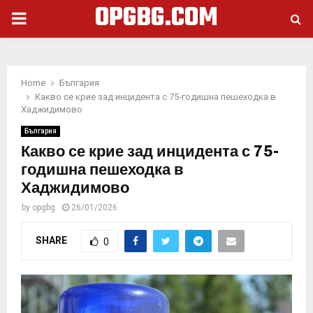
OPGBG.COM
PRIMARY
MENU
Home
България
Какво се крие зад инцидента с 75-годишна пешеходка в
Хаджидимово
България
Какво се крие зад инцидента с 75-
годишна пешеходка в
Хаджидимово
by
opgbg
26/01/2026
SHARE
0