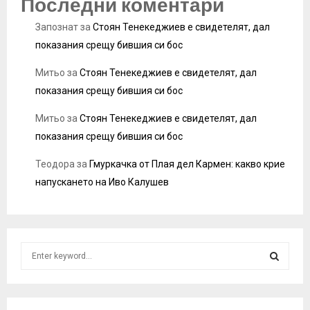
Последни коментари
Запознат
за
Стоян Тенекеджиев е свидетелят, дал
показания срещу бившия си бос
Митьо
за
Стоян Тенекеджиев е свидетелят, дал
показания срещу бившия си бос
Митьо
за
Стоян Тенекеджиев е свидетелят, дал
показания срещу бившия си бос
Теодора
за
Гмуркачка от Плая дел Кармен: какво крие
напускането на Иво Калушев
S
e
a
S
r
c