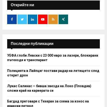
E
h
Открийте ни
f
A
o
r
R
:
C
H
Последни публикации
УЕФА глоби Левски с 23 000 евро за лазери, блокирани
пътеходи и транспарант
Полицията в Лайпциг постави радар на летището след
открит дрон
Лукас Салинас — бивша звезда на Локо (Пловдив)
сложи край на кариерата си
Багдад преговаря с Техеран за схема за износ на
иракски петрол