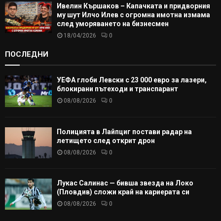
Ивелин Кършаков – Капачката и придворния
му шут Илчо Илев с огромна имотна измама
след уморяването на бизнесмен
18/04/2026
0
ПОСЛЕДНИ
УЕФА глоби Левски с 23 000 евро за лазери,
блокирани пътеходи и транспарант
08/08/2026
0
Полицията в Лайпциг постави радар на
летището след открит дрон
08/08/2026
0
Лукас Салинас — бивша звезда на Локо
(Пловдив) сложи край на кариерата си
08/08/2026
0