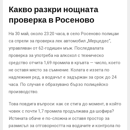
Какво разкри нощната
проверка в Росеново
На 30 май, около 23:20 часа, в село Росеново полицаи
са спрели за проверка лек автомобил „Мерцедес“,
управляван от 62-годишен мъж. Последвалата
проверка за употреба на алкохол с техническо
средство отчита 1,69 промила в кръвта — число, което
не оставя място за съмнение. Колата е иззета по
надлежния ред, а водачът е задържан за срок до 24
часа. По случая е образувано бързо полицейско
производство.
Това повдига въпроси: как се стига до момент, в който
човек с почти 1,7 промила продължава да шофира?
Истината обаче е по-сложна и оставя простор за
размисъл за отговорността на водачите и контрола по