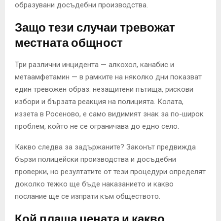
образувани досъдебни производства.
Защо тези случаи тревожат
местната общност
Три различни инцидента — алкохол, канабис и
метаамфетамин — в рамките на няколко дни показват
един тревожен образ: незащитени пътища, рискови
избори и бързата реакция на полицията. Колата,
иззета в Росеново, е само видимият знак за по-широк
проблем, който не се ограничава до едно село.
Какво следва за задържаните? Законът предвижда
бързи полицейски производства и досъдебни
проверки, но резултатите от тези процедури определят
доколко тежко ще бъде наказанието и какво
послание ще се изпрати към обществото.
Кой плаща цената и какво