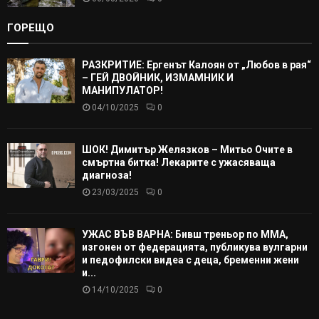
ГОРЕЩО
РАЗКРИТИЕ: Ергенът Калоян от „Любов в рая“
– ГЕЙ ДВОЙНИК, ИЗМАМНИК И
МАНИПУЛАТОР!
04/10/2025
0
ШОК! Димитър Желязков – Митьо Очите в
смъртна битка! Лекарите с ужасяваща
диагноза!
23/03/2025
0
УЖАС ВЪВ ВАРНА: Бивш треньор по ММА,
изгонен от федерацията, публикува вулгарни
и педофилски видеа с деца, бременни жени
и...
14/10/2025
0