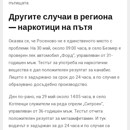
пътищата.
Другите случаи в региона
— наркотици на пътя
Оказва се, че Росеново не е единственото място с
проблеми. На 30 май, около 09:00 часа, в село Безмер е
проверен лек автомобил „Форд“, управляван от 31-
годишен мъж. Тестът за употреба на наркотични
вещества е дал положителен резултат за канабис.
Лицето е задържано за срок до 24 часа, а по случая е
образувано досъдебно производство.
Ден по-рано, на 29 май около 14:05 часа, в село
Котленци служители на реда спрели „Ситроен“,
управляван от 36-годишен мъж. Тестът отчита
положителен резултат за метаамфетамин. И тук
водачът е задържан за до 24 часа и по случая са