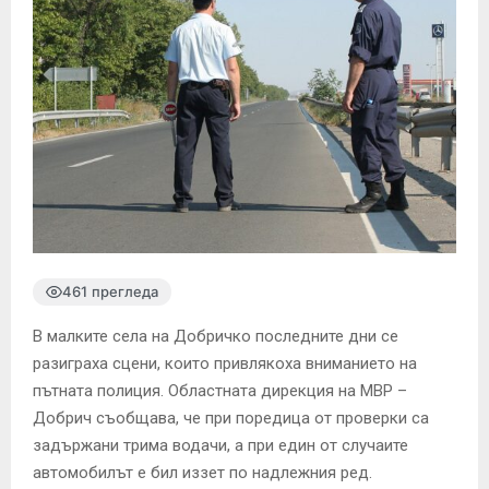
461 прегледа
В малките села на Добричко последните дни се
разиграха сцени, които привлякоха вниманието на
пътната полиция. Областната дирекция на МВР –
Добрич съобщава, че при поредица от проверки са
задържани трима водачи, а при един от случаите
автомобилът е бил иззет по надлежния ред.