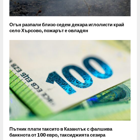
Огън разпали близо седем декара иглолисти край
село Хърсово, пожарът е овладян
Пътник плати таксито в Казанлък с фалшива
банкнота от 100 евро, таксиджията сезира