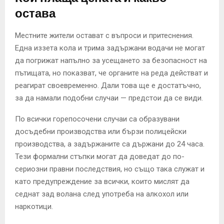
остава
Местните жители остават с въпроси и притеснения.
Една иззета кола и трима задържани водачи не могат
да погрижат напълно за усещането за безопасност на
пътищата, но показват, че органите на реда действат и
реагират своевременно. Дали това ще е достатъчно,
за да намали подобни случаи — предстои да се види.
По всички горепосочени случаи са образувани
досъдебни производства или бързи полицейски
производства, а задържаните са държани до 24 часа.
Тези формални стъпки могат да доведат до по-
сериозни правни последствия, но също така служат и
като предупреждение за всички, които мислят да
седнат зад волана след употреба на алкохол или
наркотици.