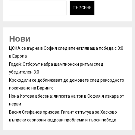
ТЪРСЕНЕ
Нови
ЦСКА се върна в София след впечатляваща победа с 3:0
в Европа
Годой: Отборът набра шампионски ритъм след
убедителен 3:0
Крокодили се доближават до домовете след рекордното
покачване на Баринго
Нона Йотова вбесена: липсата на ток в София я изкара от
нерви
Васил Стефанов призова: Гигант отпътува за Хасково
въпреки сериозни кадрови проблеми и търси победа