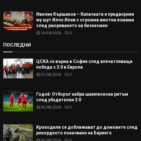
Ивелин Кършаков – Капачката и придворния
му шут Илчо Илев с огромна имотна измама
след уморяването на бизнесмен
18/04/2026
0
ПОСЛЕДНИ
ЦСКА се върна в София след впечатляваща
победа с 3:0 в Европа
07/08/2026
0
Годой: Отборът набра шампионски ритъм
след убедителен 3:0
06/08/2026
0
Крокодили се доближават до домовете след
рекордното покачване на Баринго
06/08/2026
0