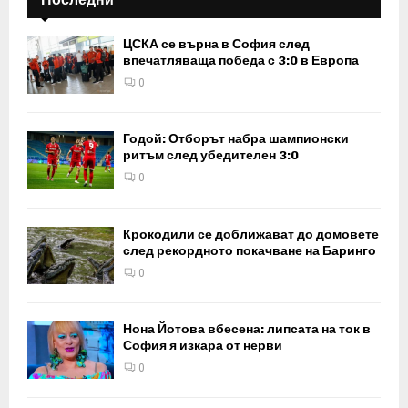
ЦСКА се върна в София след
впечатляваща победа с 3:0 в Европа
0
Годой: Отборът набра шампионски
ритъм след убедителен 3:0
0
Крокодили се доближават до домовете
след рекордното покачване на Баринго
0
Нона Йотова вбесена: липсата на ток в
София я изкара от нерви
0