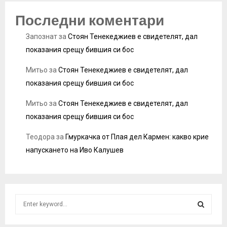
Последни коментари
Запознат
за
Стоян Тенекеджиев е свидетелят, дал
показания срещу бившия си бос
Митьо
за
Стоян Тенекеджиев е свидетелят, дал
показания срещу бившия си бос
Митьо
за
Стоян Тенекеджиев е свидетелят, дал
показания срещу бившия си бос
Теодора
за
Гмуркачка от Плая дел Кармен: какво крие
напускането на Иво Калушев
S
e
a
S