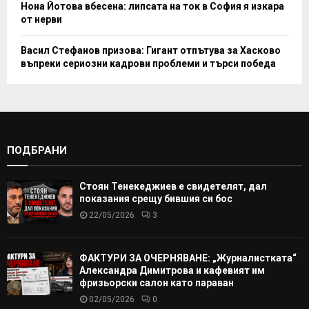
Нона Йотова вбесена: липсата на ток в София я изкара
от нерви
Васил Стефанов призова: Гигант отпътува за Хасково
въпреки сериозни кадрови проблеми и търси победа
ПОДБРАНИ
Стоян Тенекеджиев е свидетелят, дал
показания срещу бившия си бос
22/05/2026
3
ФАКТУРИ ЗА ОЧЕРНЯВАНЕ: „Журналистката“
Александра Димитрова и кафевият им
фризьорски салон като параван
02/05/2026
0