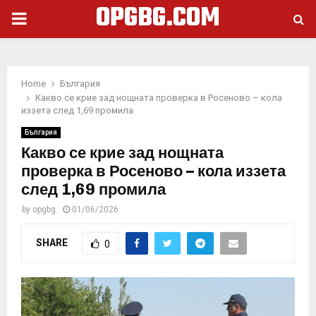
OPGBG.COM
PRIMARY
MENU
Home
България
Какво се крие зад нощната проверка в Росеново – кола
иззета след 1,69 промила
България
Какво се крие зад нощната
проверка в Росеново – кола иззета
след 1,69 промила
by
opgbg
01/06/2026
SHARE
0