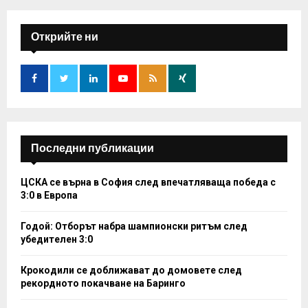
r
c
E
h
Открийте ни
f
A
o
r
R
:
C
H
Последни публикации
ЦСКА се върна в София след впечатляваща победа с
3:0 в Европа
Годой: Отборът набра шампионски ритъм след
убедителен 3:0
Крокодили се доближават до домовете след
рекордното покачване на Баринго