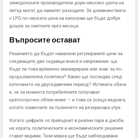
земеделските производители дори няколко цента на
литър могат да намалят разходите. За домакинствата
с LPG по-ниската цена на килограм ще бъде добре
дошла за сметките през месеца.
Въпросите остават
Решението да бъдат намалени регулираните цени за
следващите две седмици внася и напрежение: ще
бъде ли това временно маневриране или знак за по-
продължителна политика? Какво ще последва след
изтичането на двуседмичния период? Истината обаче
е, че за момента потребителите получават
краткосрочно облекчение — и това се усеща веднага,
когато помислите за пълненето на резервоара утре.
Когато цифрите се превърнат в реални пари в джоба
на хората, политическите и икономическите решения
стават видими. Тази мярка ще бъде наблюдавана