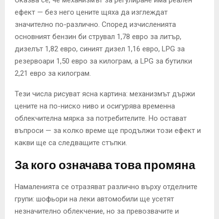
Оказва се, че механизмът за регулиране има реален
ефект — без него цените щяха да изглеждат
значително по-различно. Според изчисленията
основният бензин би струвал 1,78 евро за литър,
дизелът 1,82 евро, синият дизел 1,16 евро, LPG за
резервоари 1,50 евро за килограм, а LPG за бутилки
2,21 евро за килограм.
Тези числа рисуват ясна картина: механизмът държи
цените на по-ниско ниво и осигурява временна
облекчителна мярка за потребителите. Но остават
въпроси — за колко време ще продължи този ефект и
какви ще са следващите стъпки.
За кого означава това промяна
Намаленията се отразяват различно върху отделните
групи: шофьори на леки автомобили ще усетят
незначително облекчение, но за превозвачите и