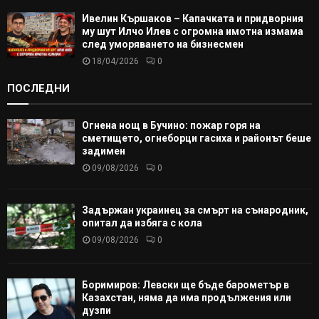
Ивелин Кършаков – Капачката и придворния
му шут Илчо Илев с огромна имотна измама
след уморяването на бизнесмен
18/04/2026
0
ПОСЛЕДНИ
Огнена нощ в Бучино: пожар горя на
сметището, огнеборци гасиха и районът беше
задимен
09/08/2026
0
Задържан украинец за смърт на сънародник,
опитал да избяга с кола
09/08/2026
0
Боримиров: Левски ще бъде барометър в
Казахстан, няма да има продължения или
дузпи