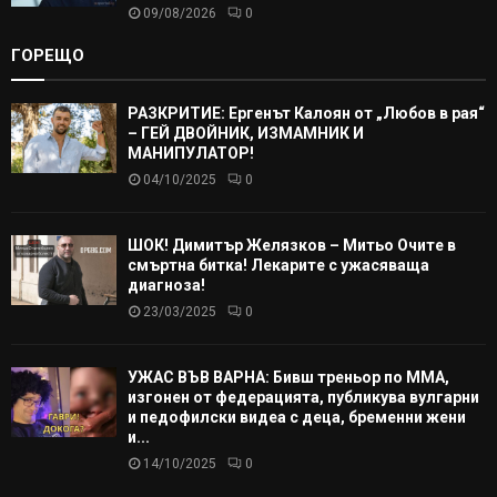
09/08/2026
0
ГОРЕЩО
РАЗКРИТИЕ: Ергенът Калоян от „Любов в рая“
– ГЕЙ ДВОЙНИК, ИЗМАМНИК И
МАНИПУЛАТОР!
04/10/2025
0
ШОК! Димитър Желязков – Митьо Очите в
смъртна битка! Лекарите с ужасяваща
диагноза!
23/03/2025
0
УЖАС ВЪВ ВАРНА: Бивш треньор по ММА,
изгонен от федерацията, публикува вулгарни
и педофилски видеа с деца, бременни жени
и...
14/10/2025
0