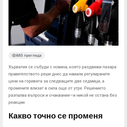
885 прегледа
Хърватия се събуди с новина, която раздвижи пазара:
правителството реши днес да намали регулираните
цени на горивата за следващите две седмици, а
промените влизат в сила още от утре. Решението
разпалва въпроси и очаквания—и никой не остана без
реакции.
Какво точно се променя