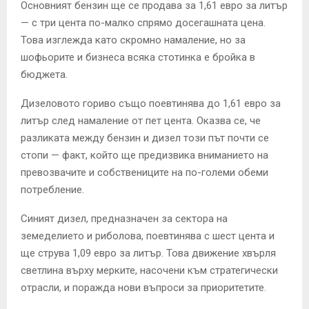
Основният бензин ще се продава за 1,61 евро за литър
— с три цента по-малко спрямо досегашната цена.
Това изглежда като скромно намаление, но за
шофьорите и бизнеса всяка стотинка е бройка в
бюджета.
Дизеловото гориво също поевтинява до 1,61 евро за
литър след намаление от пет цента. Оказва се, че
разликата между бензин и дизел този път почти се
стопи — факт, който ще предизвика вниманието на
превозвачите и собствениците на по-големи обеми
потребление.
Синият дизел, предназначен за сектора на
земеделието и риболова, поевтинява с шест цента и
ще струва 1,09 евро за литър. Това движение хвърля
светлина върху мерките, насочени към стратегически
отрасли, и поражда нови въпроси за приоритетите.