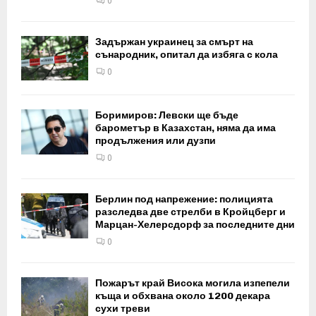
0
Задържан украинец за смърт на
сънародник, опитал да избяга с кола
0
Боримиров: Левски ще бъде
барометър в Казахстан, няма да има
продължения или дузпи
0
Берлин под напрежение: полицията
разследва две стрелби в Кройцберг и
Марцан-Хелерсдорф за последните дни
0
Пожарът край Висока могила изпепели
къща и обхвана около 1200 декара
сухи треви