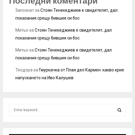
Последни коментари
Запознат
за
Стоян Тенекеджиев е свидетелят, дал
показания срещу бившия си бос
Митьо
за
Стоян Тенекеджиев е свидетелят, дал
показания срещу бившия си бос
Митьо
за
Стоян Тенекеджиев е свидетелят, дал
показания срещу бившия си бос
Теодора
за
Гмуркачка от Плая дел Кармен: какво крие
напускането на Иво Калушев
S
e
a
S
r
c
E