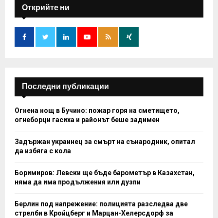
h
Открийте ни
f
A
o
r
R
:
C
H
Последни публикации
Огнена нощ в Бучино: пожар горя на сметището,
огнеборци гасиха и районът беше задимен
Задържан украинец за смърт на сънародник, опитал
да избяга с кола
Боримиров: Левски ще бъде барометър в Казахстан,
няма да има продължения или дузпи
Берлин под напрежение: полицията разследва две
стрелби в Кройцберг и Марцан-Хелерсдорф за