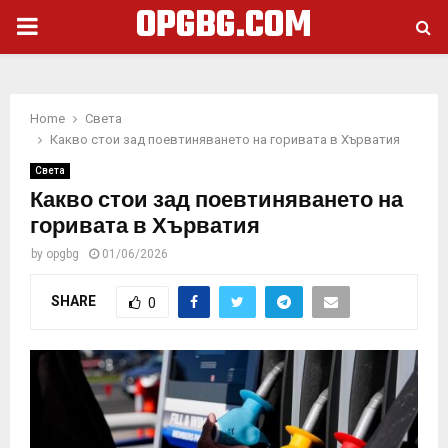
OPGBG.COM
PRIMARY
MENU
Home
Света
Какво стои зад поевтиняването на горивата в Хърватия
Света
Какво стои зад поевтиняването на
горивата в Хърватия
by
opgbg
01/06/2026
SHARE
0