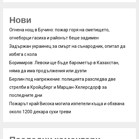
Нови
Огнена нощ в Бучино: пожар горя на сметището,
огнеборци гасиха и районът беше задимен
Задържан украинец за смърт на сънародник, опитал да
избяга с кола
Боримиров: Левски ще бъде барометър в Казахстан,
няма да има продължения или дузпи
Берлин под напрежение: полицията разследва две
стрелби в Кройцберг и Марцан-Хелерсдорф за
последните дни
Пожарът край Висока могила изпепели къща и обхвана
около 1200 декара сухи треви