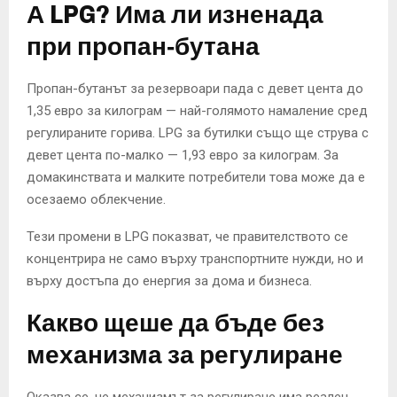
А LPG? Има ли изненада
при пропан‑бутана
Пропан-бутанът за резервоари пада с девет цента до
1,35 евро за килограм — най-голямото намаление сред
регулираните горива. LPG за бутилки също ще струва с
девет цента по-малко — 1,93 евро за килограм. За
домакинствата и малките потребители това може да е
осезаемо облекчение.
Тези промени в LPG показват, че правителството се
концентрира не само върху транспортните нужди, но и
върху достъпа до енергия за дома и бизнеса.
Какво щеше да бъде без
механизма за регулиране