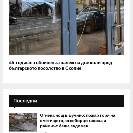
44-годишен обвинен за палеж на две коли пред
българското посолство в Скопие
Последни
Огнена нощ в Бучино: пожар горя на
сметището, огнеборци гасиха и
районът беше задимен