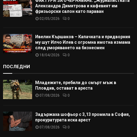
ФАКТУРИ ЗА ОЧЕРНЯВАНЕ: „Журналистката“
Александра Димитрова и кафевият им
фризьорски салон като параван
02/05/2026
0
Ивелин Кършаков – Капачката и придворния
му шут Илчо Илев с огромна имотна измама
след уморяването на бизнесмен
18/04/2026
0
ПОСЛЕДНИ
Младежите, пребили до смърт мъж в
Пловдив, остават в ареста
07/08/2026
0
Задържаха шофьор с 3,13 промила в София,
прокуратурата иска арест
07/08/2026
0