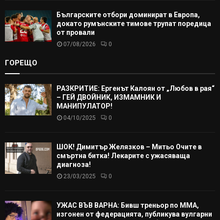
Българските отбори доминират в Европа,
докато румънските тимове трупат поредица
от провали
07/08/2026
0
ГОРЕЩО
РАЗКРИТИЕ: Ергенът Калоян от „Любов в рая“
– ГЕЙ ДВОЙНИК, ИЗМАМНИК И
МАНИПУЛАТОР!
04/10/2025
0
ШОК! Димитър Желязков – Митьо Очите в
смъртна битка! Лекарите с ужасяваща
диагноза!
23/03/2025
0
УЖАС ВЪВ ВАРНА: Бивш треньор по ММА,
изгонен от федерацията, публикува вулгарни