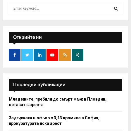
S
e
a
S
r
c
E
h
Открийте ни
f
A
o
r
R
:
C
H
Последни публикации
Младежите, пребили до смърт мъж в Пловдив,
остават в ареста
Задържаха шофьор с 3,13 промила в София,
прокуратурата иска арест