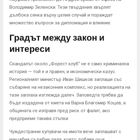
Володимир Зеленски. Тези твърдения хвърлят
дълбока сянка върху целия случай и пораждат
множество въпроси за дипломация и влияние.
Градът между закон и
интереси
Скандалът около „Форест клуб“ не е само криминална
история — той е и правен, и икономически казус.
Регионалният министър Иван Шишков заплаши със
събаряне на незаконния комплекс, но реализацията на
тази заплаха изглежда далеч. Заповедта трябва да
бъде издадена от кмета на Варна Благомир Коцев, а
общината се изправя пред риск от фалит, ако
предприеме такива стъпки.
Чуждестранни купувачи на имоти вече заплашват с
мащабни съдебни дела, което добавя още