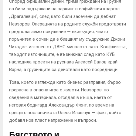
Според официални данни, трима граждани на Грузия
са били задържани на паркинг в софийския квартал
„Драгалевци“, след като били засечени да дебнат
Невзоров. Операцията на родните служби предотврати
предполагаемо покушение — екзекуция, чиито
поръчител е сочен да е бившият му съдружник Джони
Читадзе, изгонен от ДАНС миналото лято. Конфликтът,
твърдят източниците, е възникнал след като КУБ
наследила проекти на руснака Алексей Балов край
Варна, а грузинците са действали като посредници.
Това, което изглежда като бизнес разправия, бързо
прерасна в опасна игра с животи. Невзоров, по
сведения в материала, отсядал в къща, наета от
неговия бодигард Александър Фент, по време на
срещи с посланичката Олеся Илашчук — факт, който
добавя нов пласт напрежение и въпроси.
Бягството и