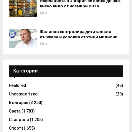
Инфлацията в Унгария се срина до най-
ниско ниво от ноември 2016
0
Филипов контролира дигиталната
държава и усвоява стотици милиони
0
Категории
Featured
(46)
Uncategorized
(29)
България
(3 250)
Света
(1 783)
Скандали
(1 205)
Спорт
(1 655)