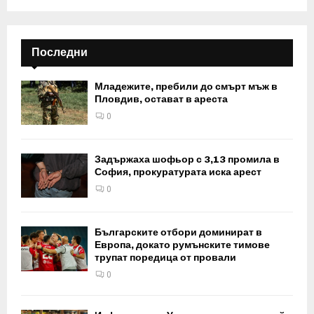
Последни
Младежите, пребили до смърт мъж в
Пловдив, остават в ареста
0
Задържаха шофьор с 3,13 промила в
София, прокуратурата иска арест
0
Българските отбори доминират в
Европа, докато румънските тимове
трупат поредица от провали
0