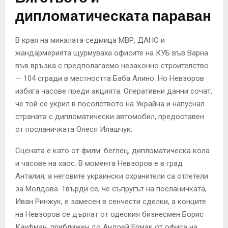
дипломатическата параван
В края на миналата седмица МВР, ДАНС и
жандармерията щурмуваха офисите на КУБ във Варна
във връзка с предполагаемо незаконно строителство
— 104 сгради в местността Баба Алино. Но Невзоров
избяга часове преди акцията. Оперативни данни сочат,
че той се укрил в посолството на Украйна и напуснал
страната с дипломатически автомобил, предоставен
от посланичката Олеся Илашчук.
Сцената е като от филм: беглец, дипломатическа кола
и часове на хаос. В момента Невзоров е в град
Анталия, а неговите украински охранители са отлетели
за Молдова. Твърди се, че съпругът на посланичката,
Иван Ринжук, е замесен в сенчести сделки, а конците
на Невзоров се дърпат от одеския бизнесмен Борис
Кауфман, приближен до Андрей Ермак от офиса на