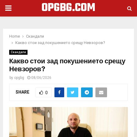
OPGBG.COM
PRIMARY
MENU
Home
Скандали
Какво стои зад покушението срещу Невзоров?
Скандали
Какво стои зад покушението срещу
Невзоров?
by
opgbg
08/06/2026
SHARE
0