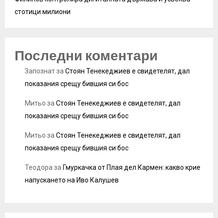
стотици милиони
Последни коментари
Запознат
за
Стоян Тенекеджиев е свидетелят, дал
показания срещу бившия си бос
Митьо
за
Стоян Тенекеджиев е свидетелят, дал
показания срещу бившия си бос
Митьо
за
Стоян Тенекеджиев е свидетелят, дал
показания срещу бившия си бос
Теодора
за
Гмуркачка от Плая дел Кармен: какво крие
напускането на Иво Калушев