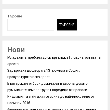
Търсене
ТЪРСЕНЕ
Нови
Младежите, пребили до смърт мъж в Пловдив, остават в
ареста
Задържаха шофьор с 3,13 промила в София,
прокуратурата иска арест
Българските отбори доминират в Европа, докато
румънските тимове трупат поредица от провали
Инфлацията в Унгария се срина до най-ниско ниво от
ноември 2016
Филипов контролира дигиталната държава и усвоява