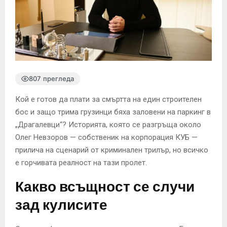
807 прегледа
Кой е готов да плати за смъртта на един строителен
бос и защо трима грузинци бяха заловени на паркинг в
„Драгалевци“? Историята, която се разгръща около
Олег Невзоров — собственик на корпорация КУБ —
прилича на сценарий от криминален трилър, но всичко
е горчивата реалност на тази пролет.
Какво всъщност се случи
зад кулисите