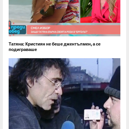
Татяна: Кристиян не беше джентълмен, а се
подиграваше