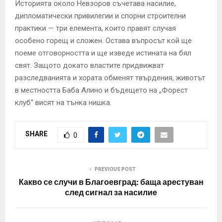
Историята около Невзоров съчетава насилие,
дипломатически привилегии и спорни строителни
практики — три елемента, които правят случая
особено горещ и сложен. Остава въпросът кой ще
поеме отговорността и ще изведе истината на бял
свят. Защото докато властите придвижват
разследванията и хората обменят твърдения, животът
в местността Баба Алино и бъдещето на „Форест
клуб“ висят на тънка нишка.
SHARE
0
PREVIOUS POST
Какво се случи в Благоевград: баща арестуван
след сигнал за насилие