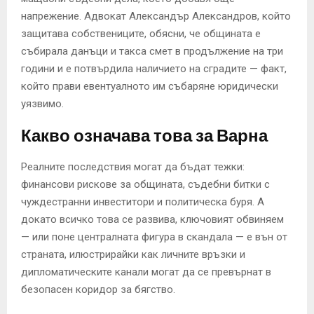
напрежение. Адвокат Александър Александров, който
защитава собствениците, обясни, че общината е
събирала данъци и такса смет в продължение на три
години и е потвърдила наличието на сградите — факт,
който прави евентуалното им събаряне юридически
уязвимо.
Какво означава това за Варна
Реалните последствия могат да бъдат тежки:
финансови рискове за общината, съдебни битки с
чуждестранни инвеститори и политическа буря. А
докато всичко това се развива, ключовият обвиняем
— или поне централната фигура в скандала — е вън от
страната, илюстрирайки как личните връзки и
дипломатическите канали могат да се превърнат в
безопасен коридор за бягство.