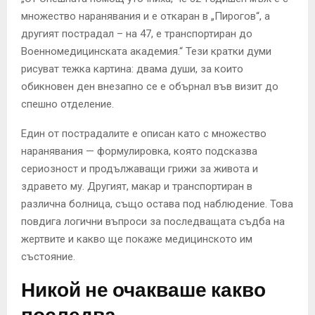
множество наранявания и е откаран в „Пирогов“, а
другият пострадал – на 47, е транспортиран до
Военномедицинската академия.“ Тези кратки думи
рисуват тежка картина: двама души, за които
обикновен ден внезапно се е обърнал във визит до
спешно отделение.
Един от пострадалите е описан като с множество
наранявания — формулировка, която подсказва
сериозност и продължаващи грижи за живота и
здравето му. Другият, макар и транспортиран в
различна болница, също остава под наблюдение. Това
повдига логични въпроси за последващата съдба на
жертвите и какво ще покаже медицинското им
състояние.
Никой не очакваше какво