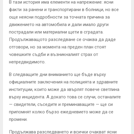
В тази история има елементи на напрежение: ясни
факти за ранени и транспортирани в болници, но все
още неясни подробности за точната причина за
движението на автомобила и дали имало други
пострадали или материални щети в сградата.
Продължаващото разследване се очаква да даде
отговори, но за момента на преден план стоят
човешките съдби и възникналият страх от
непредвидимото.
В следващите дни вниманието ще бъде върху
официалните заключения на полицията и здравните
институции, които може да хвърлят повече светлина
върху инцидента. А докато това се случи, останалите
— свидетели, съседите и преминаващите — ще си
припомнят колко бързо ежедневието може да се
промени.
Продължава разследването и всички очакват ясни