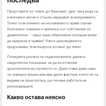
последва
Представете си: човек до банкомат, друг чака реда си,
и внезапно метал и стъкла нарушават всекидневието.
Точно този елемент на неочакваното прави случая
болезнено човешки и притиска със собствения си
драматизъм — защо една обикновена ситуация може
да прерасне в травма? Както разследването
продължава, тези въпроси останат да тежат.
Полицията разчита на първоначалните данни и
свидетелски показания, за да възстанови
хронологията на случилото се. Дали става дума само
за човешка грешка или има други фактори, които не са
видими на пръв поглед, ще покаже работата на
разследващите.
Какво остава неясно