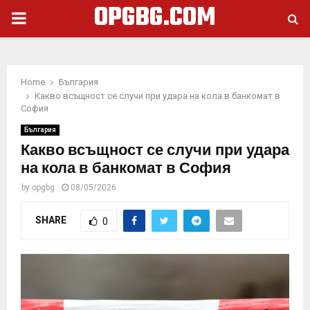
OPGBG.COM
PRIMARY
MENU
Home
България
Какво всъщност се случи при удара на кола в банкомат в
София
България
Какво всъщност се случи при удара
на кола в банкомат в София
by
opgbg
08/05/2026
SHARE
0