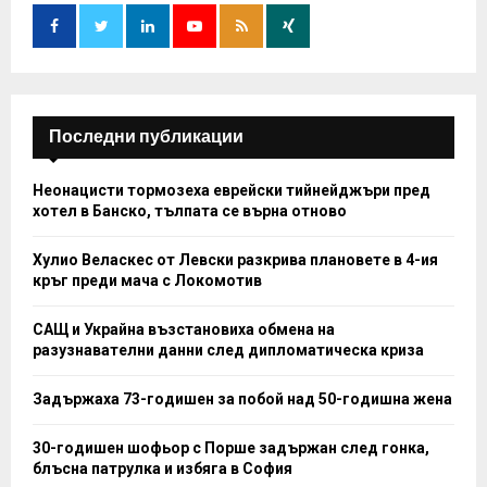
o
r
R
:
C
H
Последни публикации
Неонацисти тормозеха еврейски тийнейджъри пред
хотел в Банско, тълпата се върна отново
Хулио Веласкес от Левски разкрива плановете в 4-ия
кръг преди мача с Локомотив
САЩ и Украйна възстановиха обмена на
разузнавателни данни след дипломатическа криза
Задържаха 73-годишен за побой над 50-годишна жена
30-годишен шофьор с Порше задържан след гонка,
блъсна патрулка и избяга в София