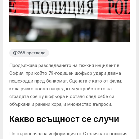
768 прегледа
Продължава разследването на тежкия инцидент в
София, при който 79-годишен шофьор удари двама
пешеходци пред банкомат. Сцената е като от филм:
кола рязко поема напред към устройството на
сградата срещу шофьора и оставя след себе си
объркани и ранени хора, и множество въпроси.
Какво всъщност се случи
По първоначална информация от Столичната полиция