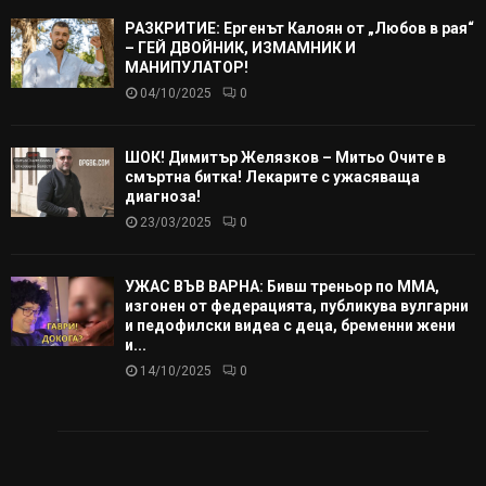
РАЗКРИТИЕ: Ергенът Калоян от „Любов в рая“
– ГЕЙ ДВОЙНИК, ИЗМАМНИК И
МАНИПУЛАТОР!
04/10/2025
0
ШОК! Димитър Желязков – Митьо Очите в
смъртна битка! Лекарите с ужасяваща
диагноза!
23/03/2025
0
УЖАС ВЪВ ВАРНА: Бивш треньор по ММА,
изгонен от федерацията, публикува вулгарни
и педофилски видеа с деца, бременни жени
и...
14/10/2025
0