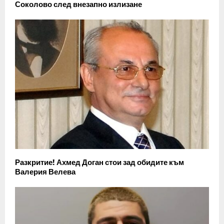
Соколово след внезапно излизане
Разкритие! Ахмед Доган стои зад обидите към
Валерия Велева