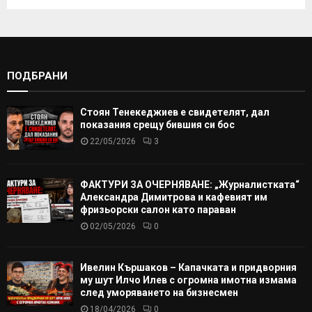
ПОДБРАНИ
Стоян Тенекеджиев е свидетелят, дал
показания срещу бившия си бос
22/05/2026
3
ФАКТУРИ ЗА ОЧЕРНЯВАНЕ: „Журналистката“
Александра Димитрова и кафевият им
фризьорски салон като параван
02/05/2026
0
Ивелин Кършаков – Капачката и придворния
му шут Илчо Илев с огромна имотна измама
след уморяването на бизнесмен
18/04/2026
0