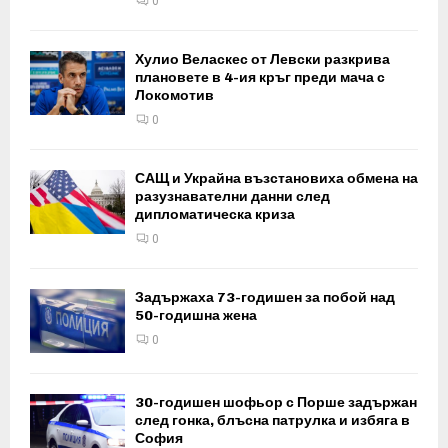
0
Хулио Веласкес от Левски разкрива
плановете в 4-ия кръг преди мача с
Локомотив
0
САЩ и Украйна възстановиха обмена на
разузнавателни данни след
дипломатическа криза
0
Задържаха 73-годишен за побой над
50-годишна жена
0
30-годишен шофьор с Порше задържан
след гонка, блъсна патрулка и избяга в
София