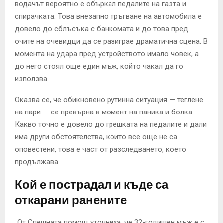
водачът вероятно е объркал педалите на газта и
спирачката. Това внезапно тръгване на автомобила е
довело до сблъсъка с банкомата и до това пред
очите на очевидци да се разиграе драматична сцена. В
момента на удара пред устройството имало човек, а
до него стоял още един мъж, който чакал да го
използва.
Оказва се, че обикновено рутинна ситуация — теглене
на пари — се превърна в момент на паника и болка.
Какво точно е довело до грешката на педалите и дали
има други обстоятелства, които все още не са
оповестени, това е част от разследването, което
продължава.
Кой е пострадал и къде са
откарани ранените
„От Спешната помощ уточниха, че 32-годишен мъж е с