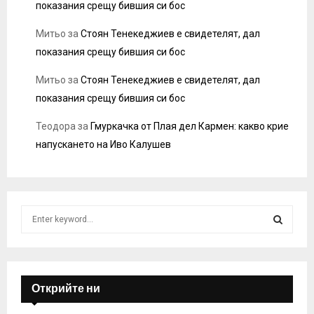
показания срещу бившия си бос
Митьо
за
Стоян Тенекеджиев е свидетелят, дал
показания срещу бившия си бос
Митьо
за
Стоян Тенекеджиев е свидетелят, дал
показания срещу бившия си бос
Теодора
за
Гмуркачка от Плая дел Кармен: какво крие
напускането на Иво Калушев
S
e
a
S
r
c
E
h
Открийте ни
f
A