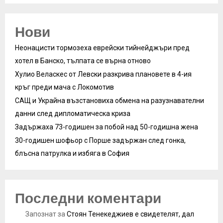
Нови
Неонацисти тормозеха еврейски тийнейджъри пред
хотел в Банско, тълпата се върна отново
Хулио Веласкес от Левски разкрива плановете в 4-ия
кръг преди мача с Локомотив
САЩ и Украйна възстановиха обмена на разузнавателни
данни след дипломатическа криза
Задържаха 73-годишен за побой над 50-годишна жена
30-годишен шофьор с Порше задържан след гонка,
блъсна патрулка и избяга в София
Последни коментари
Запознат
за
Стоян Тенекеджиев е свидетелят, дал