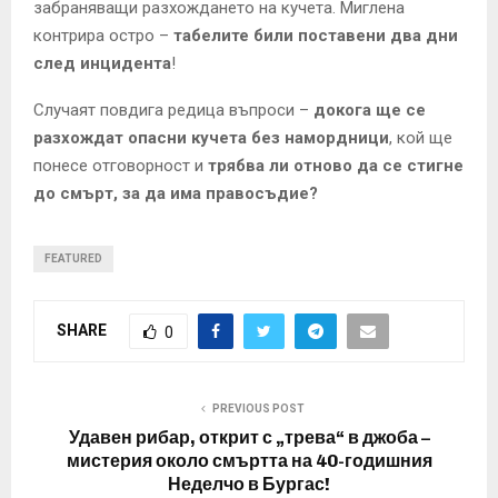
забраняващи разхождането на кучета. Миглена
контрира остро –
табелите били поставени два дни
след инцидента
!
Случаят повдига редица въпроси –
докога ще се
разхождат опасни кучета без намордници
, кой ще
понесе отговорност и
трябва ли отново да се стигне
до смърт, за да има правосъдие?
FEATURED
SHARE
0
PREVIOUS POST
Удавен рибар, открит с „трева“ в джоба –
мистерия около смъртта на 40-годишния
Неделчо в Бургас!