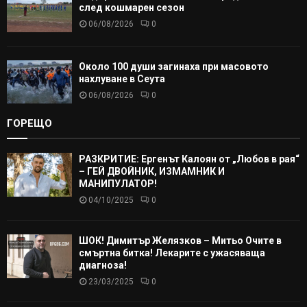
след кошмарен сезон
06/08/2026
0
Около 100 души загинаха при масовото
нахлуване в Сеута
06/08/2026
0
ГОРЕЩО
РАЗКРИТИЕ: Ергенът Калоян от „Любов в рая“
– ГЕЙ ДВОЙНИК, ИЗМАМНИК И
МАНИПУЛАТОР!
04/10/2025
0
ШОК! Димитър Желязков – Митьо Очите в
смъртна битка! Лекарите с ужасяваща
диагноза!
23/03/2025
0