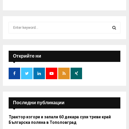
S
e
a
S
r
c
E
h
Открийте ни
f
A
o
r
R
:
C
H
Последни публикации
Трактор изгори и запали 60 декара сухи треви край
Българска поляна в Тополовград