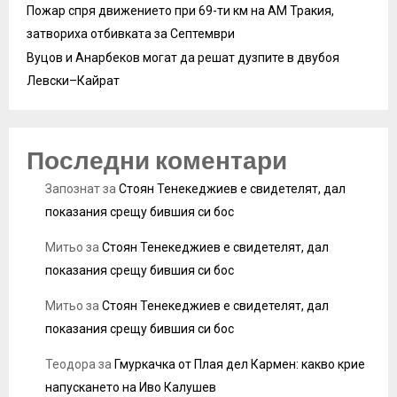
Пожар спря движението при 69-ти км на АМ Тракия,
затвориха отбивката за Септември
Вуцов и Анарбеков могат да решат дузпите в двубоя
Левски–Кайрат
Последни коментари
Запознат
за
Стоян Тенекеджиев е свидетелят, дал
показания срещу бившия си бос
Митьо
за
Стоян Тенекеджиев е свидетелят, дал
показания срещу бившия си бос
Митьо
за
Стоян Тенекеджиев е свидетелят, дал
показания срещу бившия си бос
Теодора
за
Гмуркачка от Плая дел Кармен: какво крие
напускането на Иво Калушев