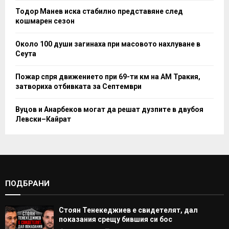
Тодор Манев иска стабилно представяне след
кошмарен сезон
Около 100 души загинаха при масовото нахлуване в
Сеута
Пожар спря движението при 69-ти км на АМ Тракия,
затвориха отбивката за Септември
Вуцов и Анарбеков могат да решат дузпите в двубоя
Левски–Кайрат
ПОДБРАНИ
Стоян Тенекеджиев е свидетелят, дал
показания срещу бившия си бос