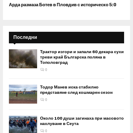
Арда размаза Ботев в Пловдив с историческо 5:0
Последни
Трактор изгори и запали 60 декара сухи
треви край Българска поляна в
Тополовград
0
Тодор Манев иска стабилно
представяне след кошмарен сезон
0
Около 100 души загинаха при масовото
нахлуване в Сеута
0