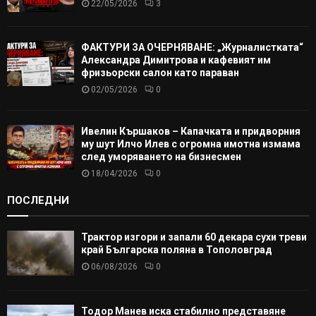
22/05/2026
3
ФАКТУРИ ЗА ОЧЕРНЯВАНЕ: „Журналистката“
Александра Димитрова и кафевият им
фризьорски салон като параван
02/05/2026
0
Ивелин Кършаков – Капачката и придворния
му шут Илчо Илев с огромна имотна измама
след уморяването на бизнесмен
18/04/2026
0
ПОСЛЕДНИ
Трактор изгори и запали 60 декара сухи треви
край Българска поляна в Тополовград
06/08/2026
0
Тодор Манев иска стабилно представяне