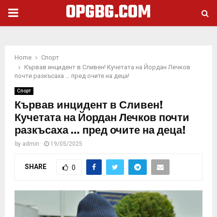
OPGBG.COM
PRIMARY
MENU
Home
Спорт
Кървав инцидент в Сливен! Кучетата на Йордан Лечков
почти разкъсаха … пред очите на деца!
Спорт
Кървав инцидент в Сливен!
Кучетата на Йордан Лечков почти
разкъсаха … пред очите на деца!
by
admin
19/05/2025
SHARE
0