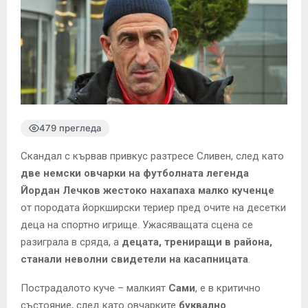
479 прегледа
Скандал с кървав привкус разтресе Сливен, след като
две немски овчарки на футболната легенда
Йордан Лечков жестоко нахапаха малко кученце
от породата йоркширски териер пред очите на десетки
деца на спортно игрище. Ужасяващата сцена се
разиграла в сряда, а
децата, трениращи в района,
станали неволни свидетели на касапницата
.
Пострадалото куче – малкият
Сами
, е в критично
състояние, след като овчарките
буквално