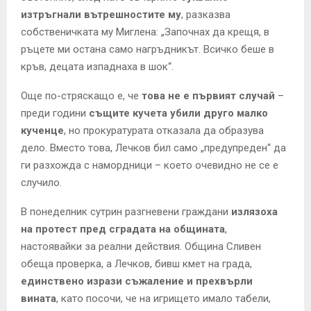
изтръгнали вътрешностите му
, разказва
собственичката му Миглена: „Започнах да крещя, в
ръцете ми остана само нагръдникът. Всичко беше в
кръв, децата изпаднаха в шок“.
Още по-стряскащо е, че
това не е първият случай
–
преди години
същите кучета убили друго малко
кученце
, но прокуратурата отказала да образува
дело. Вместо това, Лечков бил само „предупреден“ да
ги разхожда с намордници – което очевидно не се е
случило.
В понеделник сутрин разгневени граждани
излязоха
на протест пред сградата на общината
,
настоявайки за реални действия. Община Сливен
обеща проверка, а Лечков, бивш кмет на града,
единствено изрази съжаление и прехвърли
вината
, като посочи, че на игрището имало табели,