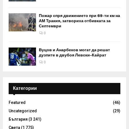
Пожар спря движението при 69-ти км на
АМ Тракия, затвориха отбивката за
Септември
0
Вуцов и Анарбеков могат да решат
дузпите в двубоя Левски–Кайрат
0
Категории
Featured
(46)
Uncategorized
(29)
България
(3 241)
Света
(1 775)