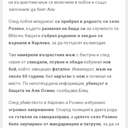
на възрастния мъж се включили в побоя и също
започнали да бият Али.
След побоя младежът
се прибрал в родното си село
Розино
, където
разказал на баща си
за случилото се.
Вбесен, бащата
събрал роднини и заедно се
върнали в Карлово
, за да потърсят възмездие.
Там
намерили възрастния мъж
с бастуна и след
серия от
скандали, псувни и обиди
избухнал
нов
бой
, който завършил
фатално
. Инвалидът,
мъж на
около 60 години
, бил
наръган с нож
и починал на
място. По непотвърдена информация,
убиецът е
бащата на Али Осман
, съобщава
Блиц
.
След убийството в Карлово и Розино избухнало
огромно напрежение
. Според полицията двата рода
се готвели за саморазправа
, а
цялото село Розино
било окупирано от жандармерия и патрули
, за да се