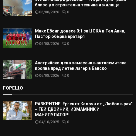
близо до строителна техника и жилища
06/08/2026
0
Макс Ебонг донесе 0:1 за ЦСКА в Тел Авив,
Пастор обърка вратаря
06/08/2026
0
Австрийски деца замесени в антисемитска
проява пред летен лагер в Банско
06/08/2026
0
ГОРЕЩО
РАЗКРИТИЕ: Ергенът Калоян от „Любов в рая“
– ГЕЙ ДВОЙНИК, ИЗМАМНИК И
МАНИПУЛАТОР!
04/10/2025
0