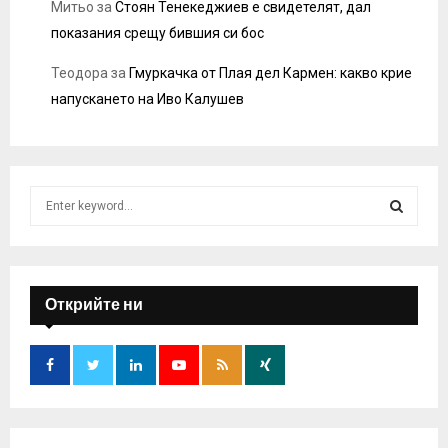
Митьо
за
Стоян Тенекеджиев е свидетелят, дал
показания срещу бившия си бос
Теодора
за
Гмуркачка от Плая дел Кармен: какво крие
напускането на Иво Калушев
S
e
a
S
r
c
E
h
Открийте ни
f
A
o
r
R
:
C
H