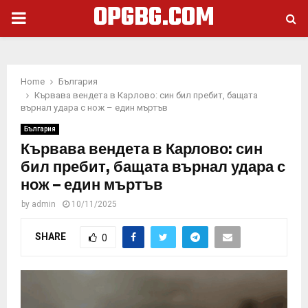
OPGBG.COM
PRIMARY
MENU
Home
България
Кървава вендета в Карлово: син бил пребит, бащата
върнал удара с нож – един мъртъв
България
Кървава вендета в Карлово: син
бил пребит, бащата върнал удара с
нож – един мъртъв
by
admin
10/11/2025
SHARE
0