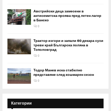
Австрийски деца замесени в
антисемитска проява пред летен лагер
в Банско
0
Трактор изгори и запали 60 декара сухи
треви край Българска поляна в
Тополовград
0
Тодор Манев иска стабилно
представяне след кошмарен сезон
0
Категории