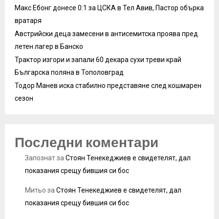
Макс Ебонг донесе 0:1 за ЦСКА в Тел Авив, Пастор обърка
вратаря
Австрийски деца замесени в антисемитска проява пред
летен лагер в Банско
Трактор изгори и запали 60 декара сухи треви край
Българска поляна в Тополовград
Тодор Манев иска стабилно представяне след кошмарен
сезон
Последни коментари
Запознат
за
Стоян Тенекеджиев е свидетелят, дал
показания срещу бившия си бос
Митьо
за
Стоян Тенекеджиев е свидетелят, дал
показания срещу бившия си бос