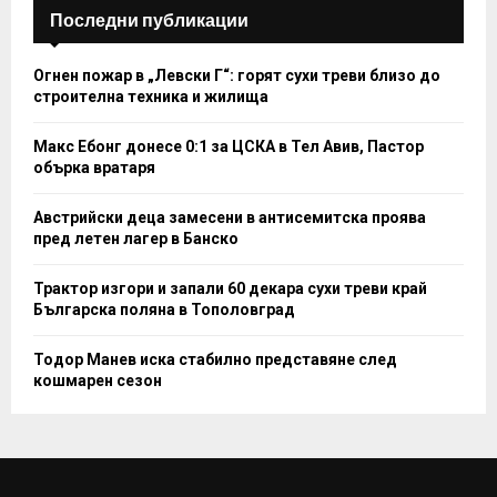
Последни публикации
Огнен пожар в „Левски Г“: горят сухи треви близо до
строителна техника и жилища
Макс Ебонг донесе 0:1 за ЦСКА в Тел Авив, Пастор
обърка вратаря
Австрийски деца замесени в антисемитска проява
пред летен лагер в Банско
Трактор изгори и запали 60 декара сухи треви край
Българска поляна в Тополовград
Тодор Манев иска стабилно представяне след
кошмарен сезон