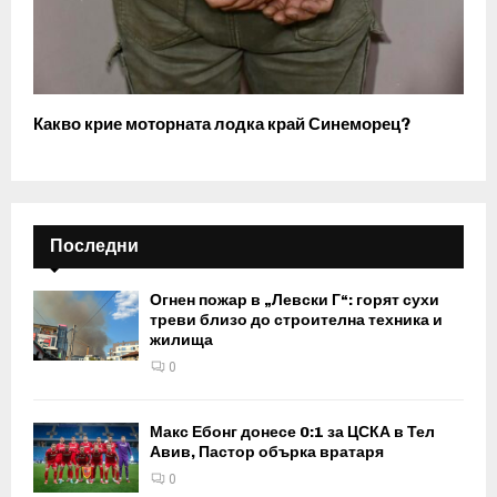
Какво крие моторната лодка край Синеморец?
Последни
Огнен пожар в „Левски Г“: горят сухи
треви близо до строителна техника и
жилища
0
Макс Ебонг донесе 0:1 за ЦСКА в Тел
Авив, Пастор обърка вратаря
0