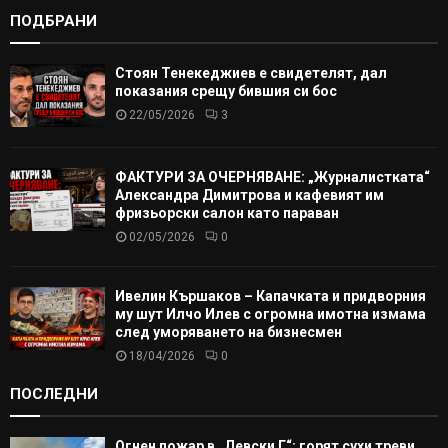
ПОДБРАНИ
Стоян Тенекеджиев е свидетелят, дал
показания срещу бившия си бос
22/05/2026
3
ФАКТУРИ ЗА ОЧЕРНЯВАНЕ: „Журналистката“
Александра Димитрова и кафевият им
фризьорски салон като параван
02/05/2026
0
Ивелин Кършаков – Капачката и придворния
му шут Илчо Илев с огромна имотна измама
след уморяването на бизнесмен
18/04/2026
0
ПОСЛЕДНИ
Огнен пожар в „Левски Г“: горят сухи треви