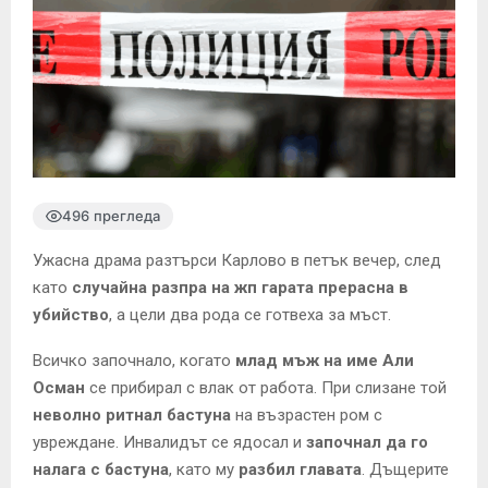
496 прегледа
Ужасна драма разтърси Карлово в петък вечер, след
като
случайна разпра на жп гарата прерасна в
убийство
, а цели два рода се готвеха за мъст.
Всичко започнало, когато
млад мъж на име Али
Осман
се прибирал с влак от работа. При слизане той
неволно ритнал бастуна
на възрастен ром с
увреждане. Инвалидът се ядосал и
започнал да го
налага с бастуна
, като му
разбил главата
. Дъщерите