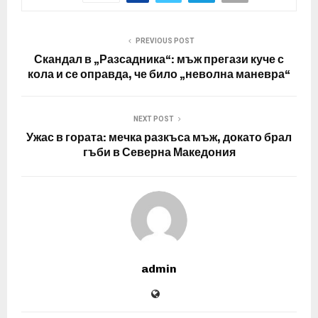
PREVIOUS POST
Скандал в „Разсадника“: мъж прегази куче с
кола и се оправда, че било „неволна маневра“
NEXT POST
Ужас в гората: мечка разкъса мъж, докато брал
гъби в Северна Македония
admin