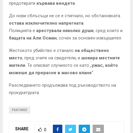
предотврати
кървава вендета
.
До нови сблъсъци не се е стигнало, но обстановката
остава изключително напрегната
.
Полицията е
арестувала няколко души
, сред които и
бащата на Али Осман
, сочен за основен извършител.
Жестокото убийство е станало
на обществено
място
, пред очите на свидетели, и
шокира местните
жители
. Те описват случилото се като „
ужас, който
можеше да прерасне в масово клане
“.
Разследването продължава под ръководството на
прокуратурата.
FEATURED
SHARE
0