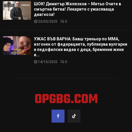
ШОК! Димитър Желязков – Митьо Очите в
смъртна битка! Лекарите с ужасяваща
диагноза!
23/03/2025
0
УЖАС ВЪВ ВАРНА: Бивш треньор по ММА,
изгонен от федерацията, публикува вулгарни
и педофилски видеа с деца, бременни жени
и...
14/10/2025
0
OPGBG.COM