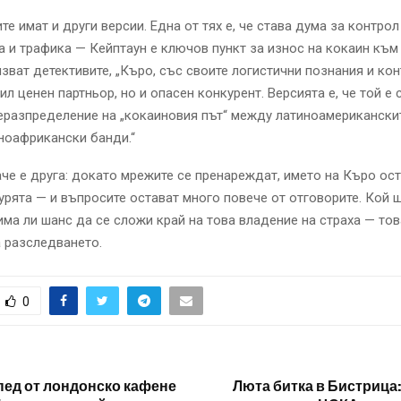
е имат и други версии. Една от тях е, че става дума за контрол
 и трафика — Кейптаун е ключов пункт за износ на кокаин към
зват детективите, „Къро, със своите логистични познания и кон
ил ценен партньор, но и опасен конкурент. Версията е, че той е 
еразпределение на „кокаиновия път“ между латиноамериканскит
ноафрикански банди.“
че е друга: докато мрежите се пренареждат, името на Къро ост
урята — и въпросите остават много повече от отговорите. Кой 
има ли шанс да се сложи край на това владение на страха — то
 разследването.
0
пед от лондонско кафене
Люта битка в Бистрица