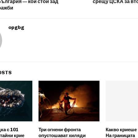
България — кой стои зад
срещу ЦСКА за вт
ражби
opgbg
OSTS
ка с 101
Три огнени фронта
Какво криеше
 тайни крие
опустошават хиляди
На границата