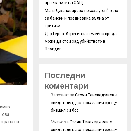
арсеналите на САЩ
Маги Джанаварова показа „топ“ тяло
за бански и предизвика вълна от
критики
Д-р Герев: Агресивна семейна среда
може да стои зад убийството в
Пловдив
Последни
коментари
Запознат
за
Стоян Тенекеджиев е
свидетелят, дал показания срещу
симир
бившия си бос
 Това
страна на
Митьо
за
Стоян Тенекеджиев е
свидетелят, дал показания срещу