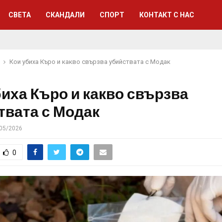
СВЕТА
СКАНДАЛИ
СПОРТ
КОНТАКТ С НАС
Кои убиха Къро и какво свързва убийствата с Модак
биха Къро и какво свързва
твата с Модак
05/2026
0