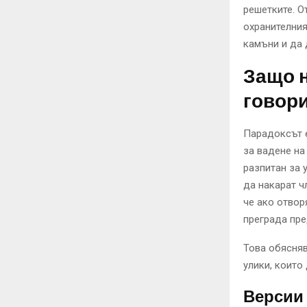
решетките. О
охранителния
камъни и да 
Защо н
говор
Парадоксът е
за вадене на
разпитан за у
да накарат ч
че ако отвор
преграда пре
Това обясняв
улики, които
Версии 