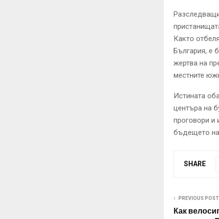
Разследващит
пристанищата
Както отбеля
България, е б
жертва на пр
местните юж
Истината оба
центъра на б
проговори и 
бъдещето на
SHARE
PREVIOUS POST
Как велоси