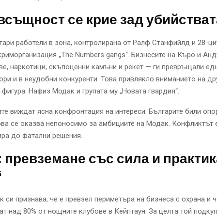
всъщност се крие зад убийстват
ари работели в зона, контролирана от Ралф Станфийлд и 28-ц
криморганизация „The Numbers gangs“. Бизнесите на Къро и Ан
е, наркотици, скъпоценни камъни и рекет — ги превръщали ед
ори и в неудобни конкуренти. Това привлякло вниманието на др
фигура: Нафиз Модак и групата му „Новата гвардия“.
е виждат ясна конфронтация на интереси. Българите били опо
ова се оказва непоносимо за амбициите на Модак. Конфликтът 
ра до фатални решения.
 превземане със сила и практик
“
 си признава, че е превзел периметъра на бизнеса с охрана и ч
ат над 80% от нощните клубове в Кейптаун. За целта той подку