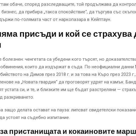
ттам обаче, според разследващите, той продължава да контро
 бизнес, да прибира „такса спокойствие“, да търгува със скъп
държи по-голямата част от наркопазара в Кейптаун.
яма присъди и кой се страхува 
и
 болезнен: ченгетата са убедени кого търсят, но доказателства
 обвинения, които да издържат в съда. По неофициални данни
бийството на Димов през 2018 г. и за това на Къро през 2023 г.,
ленове на „Новата гвардия“ да проговорят удрят на камък. Банд
ят устата си, и те, и близките им ще бъдат разстреляни — страх
д разкриването.
а защо делата остават на пауза: липсват свидетелски показан
 да устоят на съдебно изпитание.
за пристанищата и кокаиновите мар