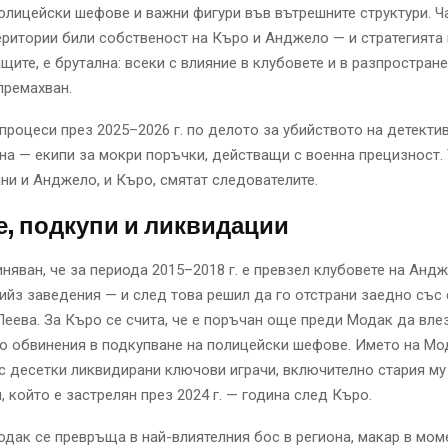
лицейски шефове и важни фигури във вътрешните структури. Ч
еритории били собственост на Къро и Анджело — и стратегията 
щите, е брутална: всеки с влияние в клубовете и в разпростран
премахван.
процеси през 2025–2026 г. по делото за убийството на детекти
на — екипи за мокри поръчки, действащи с военна прецизност.
ни и Анджело, и Къро, смятат следователите.
, подкупи и ликвидации
няван, че за периода 2015–2018 г. е превзел клубовете на Анд
тийз заведения — и след това решил да го отстрани заедно със
еева. За Къро се счита, че е поръчан още преди Модак да вле
по обвинения в подкупване на полицейски шефове. Името на Мо
с десетки ликвидирани ключови играчи, включително стария му
 който е застрелян през 2024 г. — година след Къро.
одак се превръща в най-влиятелния бос в региона, макар в мом