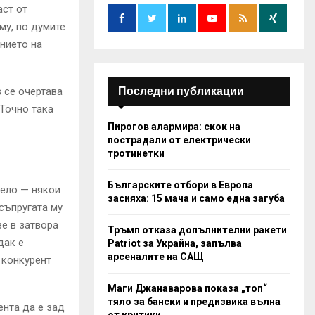
o
аст от
r
R
му, по думите
:
ението на
C
H
Последни публикации
в се очертава
 Точно така
Пирогов алармира: скок на
пострадали от електрически
тротинетки
Българските отбори в Европа
жело — някои
засияха: 15 мача и само една загуба
 съпругата му
зе в затвора
Тръмп отказа допълнителни ракети
дак е
Patriot за Украйна, запълва
арсеналите на САЩ
 конкурент
Маги Джанаварова показа „топ“
тяло за бански и предизвика вълна
ента да е зад
от критики