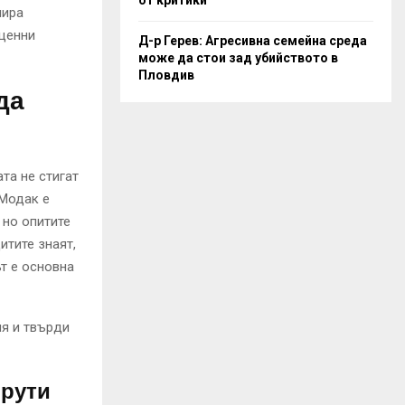
лира
оценни
Д-р Герев: Агресивна семейна среда
може да стои зад убийството в
Пловдив
да
та не стигат
 Модак е
 но опитите
итите знаят,
ът е основна
ия и твърди
шрути