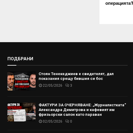
операцията
ПОДБРАНИ
Стоян Тенекеджиев е свидетелят, дал
показания срещу бившия си бос
22/05/2026
3
ФАКТУРИ ЗА ОЧЕРНЯВАНЕ: „Журналистката“
Александра Димитрова и кафевият им
фризьорски салон като параван
02/05/2026
0