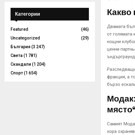
Какво 
Категории
Двамата бълг
Featured
(46)
от голямата 
Uncategorized
(29)
нощни клубов
България
(3 247)
ценни партнь
Света
(1 781)
ъндърграунд 
Скандали
(1 204)
Разследващит
Спорт
(1 654)
фракция, а т
бързо ескали
Модак:
място
Самият Модак
хора охраняв