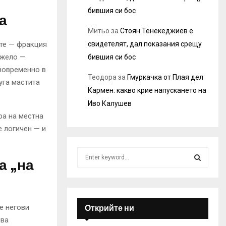
бившия си бос
а
Митьо
за
Стоян Тенекеджиев е
свидетелят, дал показания срещу
ите — фракция
джело —
бившия си бос
новременно в
Теодора
за
Гмуркачка от Плая дел
уга мастита
Кармен: какво крие напускането на
Иво Калушев
ра на местна
е логичен — и
S
а „на
e
a
S
r
c
E
h
е негови
Открийте ни
f
A
пва