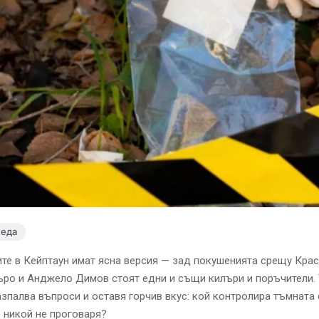
леда
те в Кейптаун имат ясна версия — зад покушенията срещу Кра
ро и Анджело Димов стоят едни и същи килъри и поръчители.
зпалва въпроси и оставя горчив вкус: кой контролира тъмната 
 никой не проговаря?