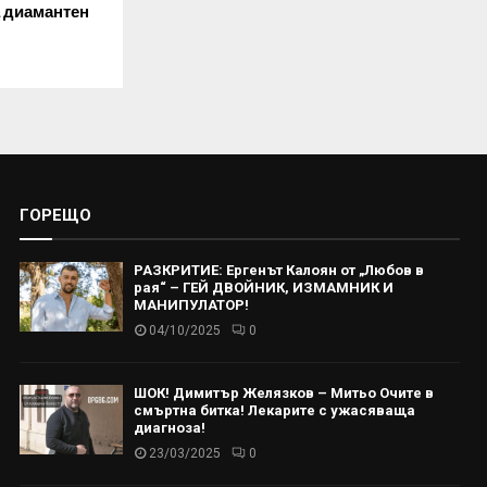
 диамантен
ГОРЕЩО
РАЗКРИТИЕ: Ергенът Калоян от „Любов в
рая“ – ГЕЙ ДВОЙНИК, ИЗМАМНИК И
МАНИПУЛАТОР!
04/10/2025
0
ШОК! Димитър Желязков – Митьо Очите в
смъртна битка! Лекарите с ужасяваща
диагноза!
23/03/2025
0