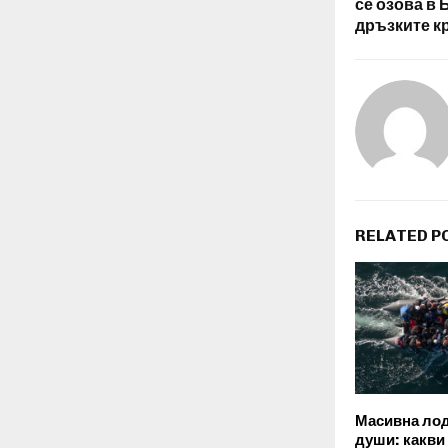
се озова в 
дръзките к
RELATED P
Масивна лод
души: какви