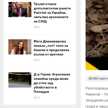
Тръмп отказа
допълнителни ракети
Patriot за Украйна,
запълва арсеналите
на САЩ
0
Маги Джанаварова
показа „топ“ тяло за
бански и предизвика
вълна от критики
0
Д-р Герев: Агресивна
489 прег
семейна среда може
да стои зад
убийството в
Разследващи
Пловдив
Каменов – Къ
0
твърдение ра
града и защо