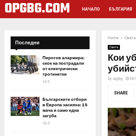
OPGBG.COM
НАЧАЛО
БЪЛГАРИЯ
Home
Света
Последни
Света
Кои у
Пирогов алармира:
скок на пострадали
убийс
от електрически
тротинетки
by
opgbg
08/
0
SHARE
Българските отбори
в Европа засияха: 15
мача и само една
загуба
0