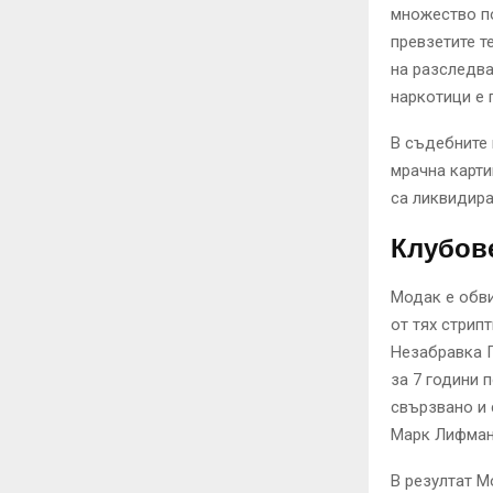
множество по
превзетите т
на разследва
наркотици е 
В съдебните 
мрачна карти
са ликвидира
Клубове
Модак е обви
от тях стрип
Незабравка П
за 7 години 
свързвано и 
Марк Лифман,
В резултат М