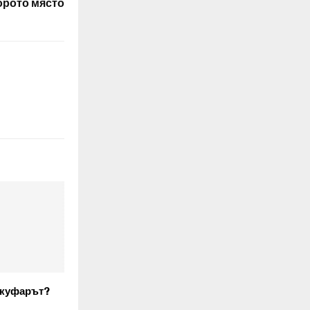
орото място
 куфарът?