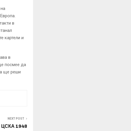
 на
 Европа.
такти в
станал
е картели и
ава в
ще посмее да
ва ще реши
NEXT POST
: ЦСКА 1948