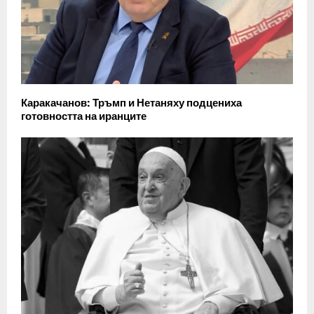
Каракачанов: Тръмп и Нетаняху подцениха
готовността на иранците