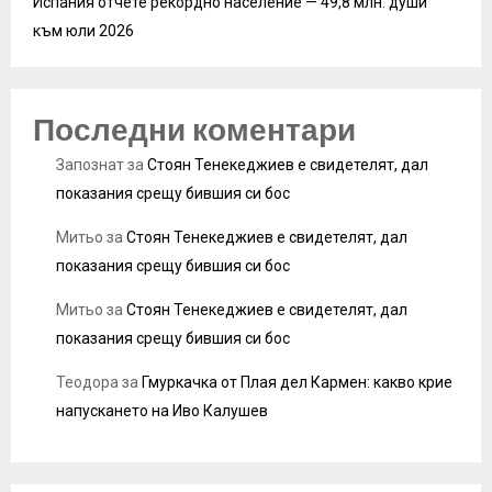
Испания отчете рекордно население — 49,8 млн. души
към юли 2026
Последни коментари
Запознат
за
Стоян Тенекеджиев е свидетелят, дал
показания срещу бившия си бос
Митьо
за
Стоян Тенекеджиев е свидетелят, дал
показания срещу бившия си бос
Митьо
за
Стоян Тенекеджиев е свидетелят, дал
показания срещу бившия си бос
Теодора
за
Гмуркачка от Плая дел Кармен: какво крие
напускането на Иво Калушев