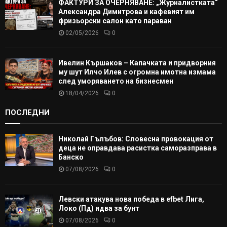
ФАКТУРИ ЗА ОЧЕРНЯВАНЕ: „Журналистката“
Александра Димитрова и кафевият им
фризьорски салон като параван
02/05/2026
0
Ивелин Кършаков – Капачката и придворния
му шут Илчо Илев с огромна имотна измама
след уморяването на бизнесмен
18/04/2026
0
ПОСЛЕДНИ
Николай Гълъбов: Словесна провокация от
деца не оправдава расистка саморазправа в
Банско
07/08/2026
0
Левски атакува нова победа в efbet Лига,
Локо (Пд) идва за бунт
07/08/2026
0