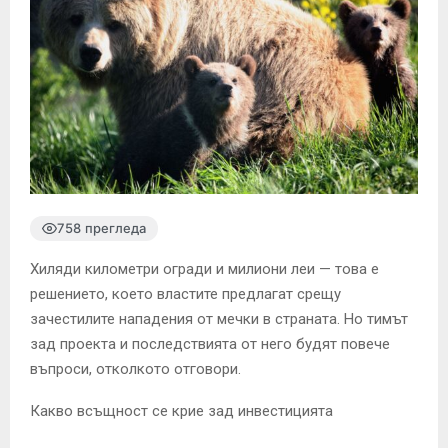
758 прегледа
Хиляди километри огради и милиони леи — това е
решението, което властите предлагат срещу
зачестилите нападения от мечки в страната. Но тимът
зад проекта и последствията от него будят повече
въпроси, отколкото отговори.
Какво всъщност се крие зад инвестицията