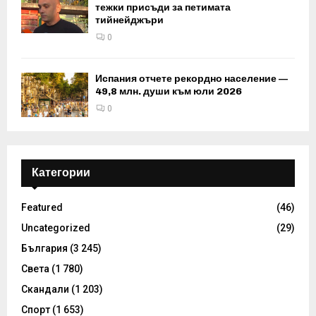
тежки присъди за петимата
тийнейджъри
0
Испания отчете рекордно население —
49,8 млн. души към юли 2026
0
Категории
Featured
(46)
Uncategorized
(29)
България
(3 245)
Света
(1 780)
Скандали
(1 203)
Спорт
(1 653)