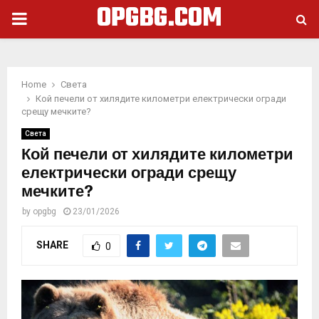
OPGBG.COM
PRIMARY
MENU
Home
Света
Кой печели от хилядите километри електрически огради
срещу мечките?
Света
Кой печели от хилядите километри
електрически огради срещу
мечките?
by
opgbg
23/01/2026
SHARE
0