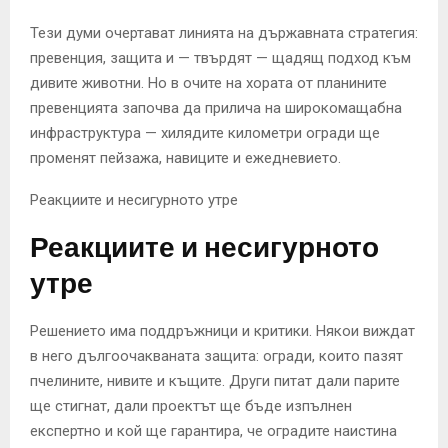
Тези думи очертават линията на държавната стратегия:
превенция, защита и — твърдят — щадящ подход към
дивите животни. Но в очите на хората от планините
превенцията започва да прилича на широкомащабна
инфраструктура — хилядите километри огради ще
променят пейзажа, навиците и ежедневието.
Реакциите и несигурното утре
Реакциите и несигурното
утре
Решението има поддръжници и критики. Някои виждат
в него дългоочакваната защита: огради, които пазят
пчелините, нивите и къщите. Други питат дали парите
ще стигнат, дали проектът ще бъде изпълнен
експертно и кой ще гарантира, че оградите наистина