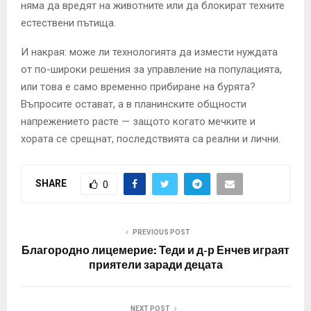
няма да вредят на животните или да блокират техните
естествени пътища.
И накрая: може ли технологията да измести нуждата
от по-широки решения за управление на популацията,
или това е само временно прибиране на бурята?
Въпросите остават, а в планинските общности
напрежението расте — защото когато мечките и
хората се срещнат, последствията са реални и лични.
SHARE
0
PREVIOUS POST
Благородно лицемерие: Теди и д-р Енчев играят
приятели заради децата
NEXT POST