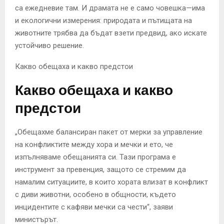
са ежедневие там. И драмата не е само човешка—има
и екологични измерения: природата и пътищата на
животните трябва да бъдат взети предвид, ако искате
устойчиво решение.
Какво обещаха и какво предстои
Какво обещаха и какво
предстои
„Обещахме балансиран пакет от мерки за управление
на конфликтите между хора и мечки и ето, че
изпълняваме обещанията си. Тази програма е
инструмент за превенция, защото се стремим да
намалим ситуациите, в които хората влизат в конфликт
с диви животни, особено в общности, където
инцидентите с кафяви мечки са чести“, заяви
министърът.