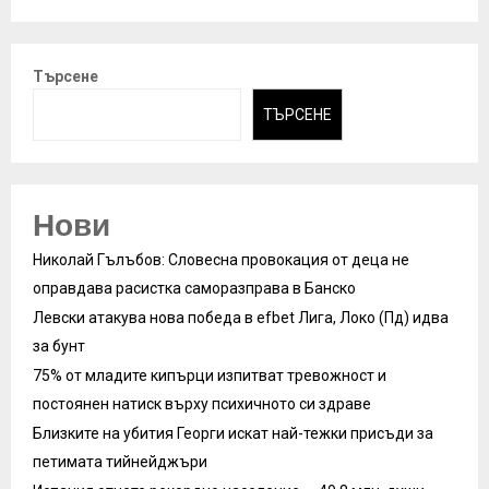
Търсене
ТЪРСЕНЕ
Нови
Николай Гълъбов: Словесна провокация от деца не
оправдава расистка саморазправа в Банско
Левски атакува нова победа в efbet Лига, Локо (Пд) идва
за бунт
75% от младите кипърци изпитват тревожност и
постоянен натиск върху психичното си здраве
Близките на убития Георги искат най-тежки присъди за
петимата тийнейджъри