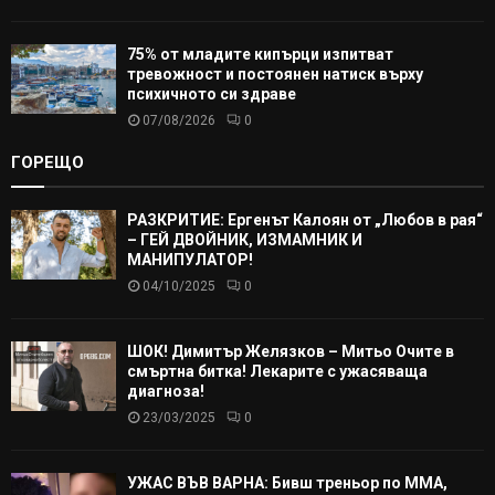
75% от младите кипърци изпитват
тревожност и постоянен натиск върху
психичното си здраве
07/08/2026
0
ГОРЕЩО
РАЗКРИТИЕ: Ергенът Калоян от „Любов в рая“
– ГЕЙ ДВОЙНИК, ИЗМАМНИК И
МАНИПУЛАТОР!
04/10/2025
0
ШОК! Димитър Желязков – Митьо Очите в
смъртна битка! Лекарите с ужасяваща
диагноза!
23/03/2025
0
УЖАС ВЪВ ВАРНА: Бивш треньор по ММА,