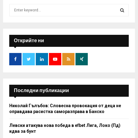
S
e
a
S
r
c
E
h
Открийте ни
f
A
o
r
R
:
C
H
Последни публикации
Николай Гълъбов: Словесна провокация от деца не
оправдава расистка саморазправа в Банско
Левски атакува нова победа в efbet Лига, Локо (Пд)
идва за бунт