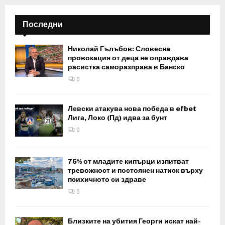
Последни
Николай Гълъбов: Словесна
провокация от деца не оправдава
расистка саморазправа в Банско
0
Левски атакува нова победа в efbet
Лига, Локо (Пд) идва за бунт
0
75% от младите кипърци изпитват
тревожност и постоянен натиск върху
психичното си здраве
0
Близките на убития Георги искат най-