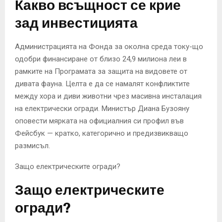
Какво всъщност се крие
зад инвестицията
Администрацията на Фонда за околна среда току-що
одобри финансиране от близо 24,9 милиона леи в
рамките на Програмата за защита на видовете от
дивата фауна. Целта е да се намалят конфликтите
между хора и диви животни чрез масивна инсталация
на електрически огради. Министър Диана Бузояну
оповести мярката на официалния си профил във
Фейсбук — кратко, категорично и предизвикващо
размисъл.
Защо електрическите огради?
Защо електрическите
огради?