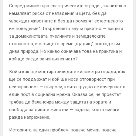
Според министъра електрическите огради „значително
намаляват риска от нападения и щети, без да
увреждат животните и без да променят естественото
им поведение“. Твърдението звучи приятно — защита
за домакинствата, пчелините и земеделските
стопанства, и в същото време „щадящ“ подход към
дива природа. Но какво означава това на практика и
кой ще следи за изпълнението?
Кой и как ще монтира хилядите километри огради, как
ще се поддържат и кой ще носи отговорност при
неизправност — въпроси, които трудно се изчерпват в
един пост в социална мрежа. Оказва се, че проектът
трябва да балансира между защита на хората и
свобода за дивите животни — задача, която винаги
ражда напрежение.
Историята на един проблем: повече мечки, повече