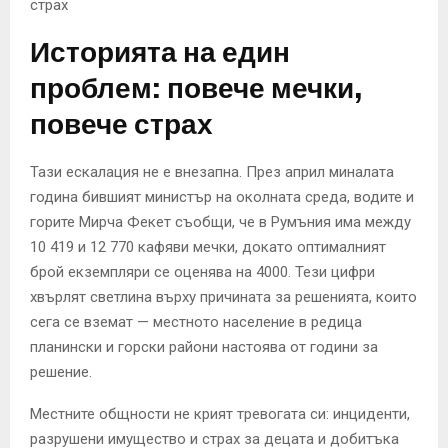
страх
Историята на един
проблем: повече мечки,
повече страх
Тази ескалация не е внезапна. През април миналата
година бившият министър на околната среда, водите и
горите Мирча Фекет съобщи, че в Румъния има между
10 419 и 12 770 кафяви мечки, докато оптималният
брой екземпляри се оценява на 4000. Тези цифри
хвърлят светлина върху причината за решенията, които
сега се вземат — местното население в редица
планински и горски райони настоява от години за
решение.
Местните общности не крият тревогата си: инциденти,
разрушени имущество и страх за децата и добитъка