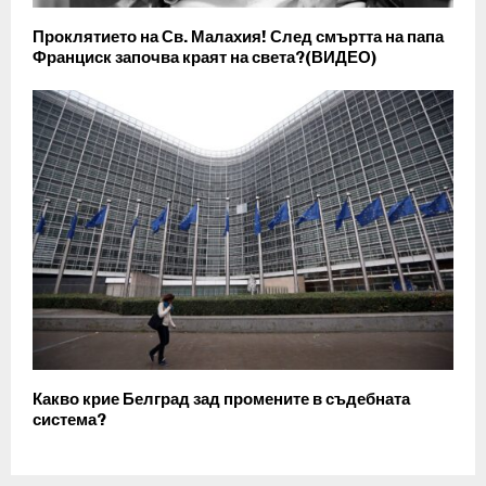
Проклятието на Св. Малахия! След смъртта на папа
Франциск започва краят на света?(ВИДЕО)
Какво крие Белград зад промените в съдебната
система?