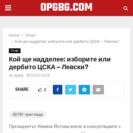
OPGBG.COM
PRIMARY
MENU
Home
Спорт
Кой ще надделее: изборите или дербито ЦСКА – Левски?
Спорт
Кой ще надделее: изборите или
дербито ЦСКА – Левски?
by
opgbg
04/02/2026
SHARE
0
781 прегледа
Президентът Илияна Йотова влезе в консултациите с