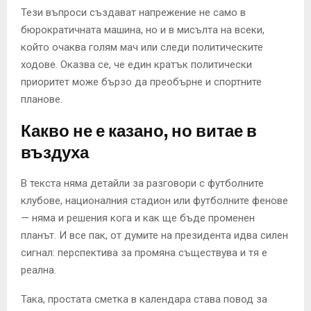
Тези въпроси създават напрежение не само в
бюрократичната машина, но и в мисълта на всеки,
който очаква голям мач или следи политическите
ходове. Оказва се, че един кратък политически
приоритет може бързо да преобърне и спортните
планове.
Какво не е казано, но витае в
въздуха
В текста няма детайли за разговори с футболните
клубове, националния стадион или футболните фенове
— няма и решения кога и как ще бъде променен
планът. И все пак, от думите на президента идва силен
сигнал: перспектива за промяна съществува и тя е
реална.
Така, простата сметка в календара става повод за