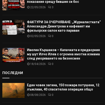
показания срещу бившия си бос
22/05/2026
3
ФАКТУРИ ЗА ОЧЕРНЯВАНЕ: „Журналистката“
Александра Димитрова и кафевият им
фризьорски салон като параван
02/05/2026
0
Ивелин Кършаков – Капачката и придворния
му шут Илчо Илев с огромна имотна измама
след уморяването на бизнесмен
18/04/2026
0
ПОСЛЕДНИ
Един човек загина, 150 пожара потушени, 12
лъжливи, 40 спасителни операции общо
08/08/2026
0