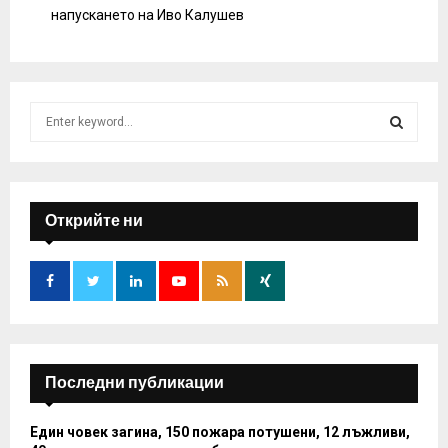
напускането на Иво Калушев
S
e
a
S
r
c
E
h
Открийте ни
f
A
o
r
R
:
C
H
Последни публикации
Един човек загина, 150 пожара потушени, 12 лъжливи,