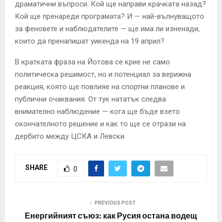
драматични въпроси. Кой ще направи крачката назад?
Кой ще пренареди програмата? И — най-вълнуващото
за феновете и наблюдателите — ще има ли изненади,
които да пренапишат уикенда на 19 април?
В кратката фраза на Йотова се крие не само
политическа решимост, но и потенциал за верижна
реакция, която ще повлияе на спортни планове и
публични очаквания. От тук нататък следва
внимателно наблюдение — кога ще бъде взето
окончателното решение и как то ще се отрази на
дербито между ЦСКА и Левски.
SHARE
0
PREVIOUS POST
Енергийният съюз: как Русия остана водещ