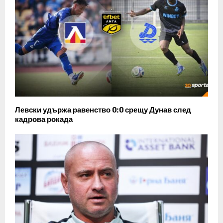
Левски удържа равенство 0:0 срещу Дунав след
кадрова рокада