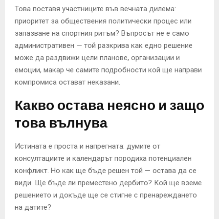
Това поставя участниците във вечната дилема:
приоритет за обществения политически процес или
запазване на спортния ритъм? Въпросът не е само
административен — той разкрива как едно решение
може да раздвижи цели планове, организации и
емоции, макар че самите подробности кой ще направи
компромиса остават неказани.
Какво остава неясно и защо
това вълнува
Истината е проста и напрегната: думите от
консултациите и календарът породиха потенциален
конфликт. Но как ще бъде решен той — остава да се
види. Ще бъде ли преместено дербито? Кой ще вземе
решението и докъде ще се стигне с пренареждането
на датите?