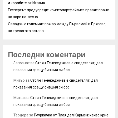
и корабите от Италия
Експертът предупреди: криптопортфейлите правят пране
на пари по-лесно
Овладян е големият пожар между Първомай и Брягово,
но тревогата остава
Последни коментари
Запознат
за
Стоян Тенекеджиев е свидетелят, дал
показания срещу бившия си бос
Митьо
за
Стоян Тенекеджиев е свидетелят, дал
показания срещу бившия си бос
Митьо
за
Стоян Тенекеджиев е свидетелят, дал
показания срещу бившия си бос
Теодора
за
Гмуркачка от Плая дел Кармен: какво крие