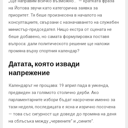
„Ще направим всичко възможно…“ — кратката фраза
на Йотова звучи като категорична заявка за
приоритет. Тя беше произнесена в началото на
консултациите, свързани с назначаването на служебен
министър-председател. Нищо екстра от сцената не
беше добавено, но самата формулировка поставя
въпроса: дали политическото решение ще наложи
промяна върху спортния календар?
Датата, която извади
напрежение
Календарът не прощава: 19 април пада в уикенда,
предвиден за голямото столично дерби. Ако
парламентарните избори бъдат насрочени именно за
тази неделя, последицата е ясна и изрично посочена
— това със сигурност ще доведе до промяна на деня
на сблъсъка между „червените“ и „сините“.