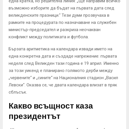
една кратка, но решителна линия: „Ще направим всичко
възможно изборите да бъдат на първата дата след
великденските празници.“ Тези думи прозвучаха в
рамките на процедурата по назначаване на служебен
министър-председател и разкриха неочакван
конфликт между политиката и футбола.
Бързата аритметика на календара извади името на
една конкретна дата и създаде напрежение: първата
неделя след Великден тази година е 19 април. Именно
за този уикенд е планирано голямото дерби между
„червените“ и „сините“ на Националния стадион „Васил
Левски“. Оказва се, че двата календара влизат в пряк
сблъсък.
Какво всъщност каза
президентът