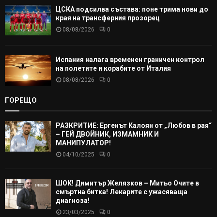
ЦСКА подсилва състава: поне трима нови до
края на трансферния прозорец
08/08/2026
0
Испания налага временен граничен контрол
на полетите и корабите от Италия
08/08/2026
0
ГОРЕЩО
РАЗКРИТИЕ: Ергенът Калоян от „Любов в рая“
– ГЕЙ ДВОЙНИК, ИЗМАМНИК И
МАНИПУЛАТОР!
04/10/2025
0
ШОК! Димитър Желязков – Митьо Очите в
смъртна битка! Лекарите с ужасяваща
диагноза!
23/03/2025
0