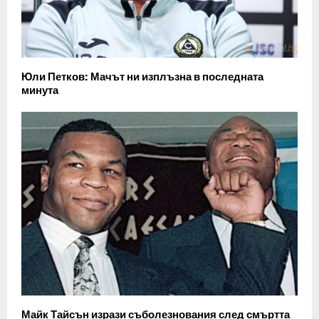
Юли Петков: Мачът ни изплъзна в последната
минута
Майк Тайсън изрази съболезнования след смъртта