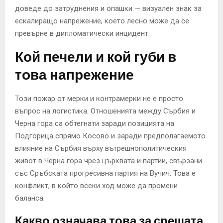
доведе до затруднения и опашки — визуален знак за
ескалиращо напрежение, което лесно може да се
превърне в дипломатически инцидент.
Кой печели и кой губи в
това напрежение
Този пожар от мерки и контрамерки не е просто
въпрос на логистика. Отношенията между Сърбия и
Черна гора са обтегнати заради позицията на
Подгорица спрямо Косово и заради предполагаемото
влияние на Сърбия върху вътрешнополитическия
живот в Черна гора чрез църквата и партии, свързани
със Сръбската прогресивна партия на Вучич. Това е
конфликт, в който всеки ход може да промени
баланса.
Какво означава това за срещата