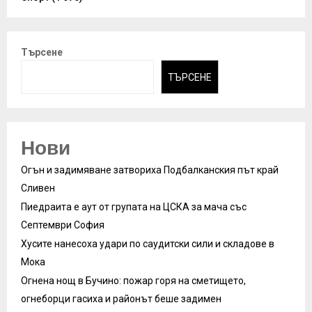
Търсене
ТЪРСЕНЕ
Нови
Огън и задимяване затвориха Подбалканския път край
Сливен
Пиедраита е аут от групата на ЦСКА за мача със
Септември София
Хусите нанесоха удари по саудитски сили и складове в
Мока
Огнена нощ в Бучино: пожар горя на сметището,
огнеборци гасиха и районът беше задимен