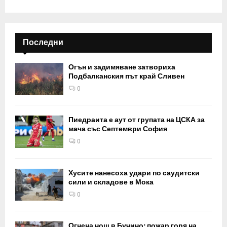
Последни
Огън и задимяване затвориха
Подбалканския път край Сливен
0
Пиедраита е аут от групата на ЦСКА за
мача със Септември София
0
Хусите нанесоха удари по саудитски
сили и складове в Мока
0
Огнена нощ в Бучино: пожар горя на