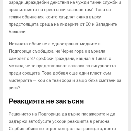
заради „враждебни действия на чужди тайни служби и
присъствието на престъпни кланове там“. Това са
тежки обвинения, които хвърлят сянка върху
предстоящата среща на лидерите от ЕС и Западните
Балкани.
Истината обаче не е едностранна: медиите в
Подгорица съобщиха, че Черна гора е върнала
самолет с 87 сръбски граждани, кацнал в Тиват, с
мотива, че те представляват заплаха за сигурността
преди срещата. Това добавя още един пласт към
мистерията — кои са тези хора и защо бяха смятани за
риск?
Реакцията не закъсня
Решението на Подгорица да върне пасажерите и да
задържи автобусите ускори реакцията в региона.
Сърбия обяви по-строг контрол на границата, което