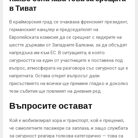
в Тиват
В крайморския град се очакваха френският президент,
германският канцлер и председателят на
Европейската комисия да се срещнат с лидерите на
шестте държави от Западните Балкани, за да обсъдят
напредъка им към ЕС. В ситуацията, в която
сигурността на един от участниците е поставена под
въпрос, атмосферата на разговора със сигурност ще е
напрегната. Остава открит въпросът дали
присъствието на всички ще премине гладко и доколко
тези събития ще повлияят на дневния ред.
Въпросите остават
Кой е мобилизирал хора и транспорт, кой е преценил,
че самолетните пасажери са заплаха, и защо службата
за сигурност реагира толкова категорично — това са