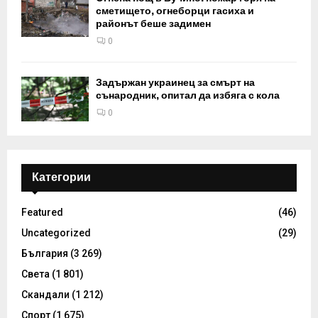
сметището, огнеборци гасиха и
районът беше задимен
0
Задържан украинец за смърт на
сънародник, опитал да избяга с кола
0
Категории
Featured
(46)
Uncategorized
(29)
България
(3 269)
Света
(1 801)
Скандали
(1 212)
Спорт
(1 675)