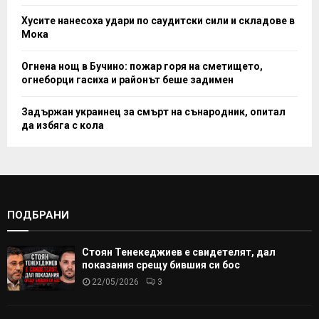
Хусите нанесоха удари по саудитски сили и складове в
Мока
Огнена нощ в Бучино: пожар горя на сметището,
огнеборци гасиха и районът беше задимен
Задържан украинец за смърт на сънародник, опитал
да избяга с кола
ПОДБРАНИ
Стоян Тенекеджиев е свидетелят, дал
показания срещу бившия си бос
22/05/2026
3