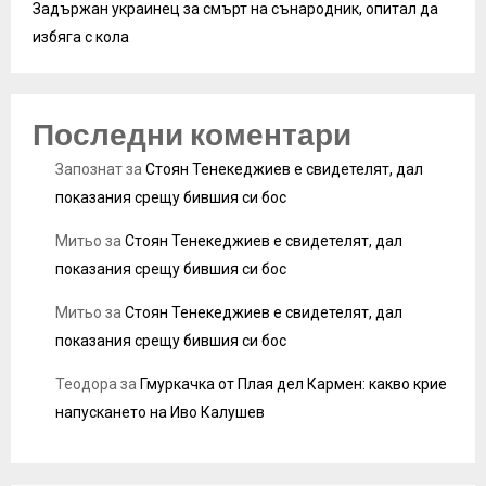
Задържан украинец за смърт на сънародник, опитал да
избяга с кола
Последни коментари
Запознат
за
Стоян Тенекеджиев е свидетелят, дал
показания срещу бившия си бос
Митьо
за
Стоян Тенекеджиев е свидетелят, дал
показания срещу бившия си бос
Митьо
за
Стоян Тенекеджиев е свидетелят, дал
показания срещу бившия си бос
Теодора
за
Гмуркачка от Плая дел Кармен: какво крие
напускането на Иво Калушев