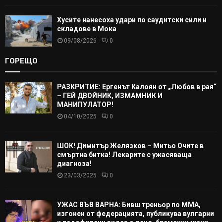
Хусите нанесоха удари по саудитски сили и
складове в Мока
09/08/2026
0
ГОРЕЩО
РАЗКРИТИЕ: Ергенът Калоян от „Любов в рая“
– ГЕЙ ДВОЙНИК, ИЗМАМНИК И
МАНИПУЛАТОР!
04/10/2025
0
ШОК! Димитър Желязков – Митьо Очите в
смъртна битка! Лекарите с ужасяваща
диагноза!
23/03/2025
0
УЖАС ВЪВ ВАРНА: Бивш треньор по ММА,
изгонен от федерацията, публикува вулгарни