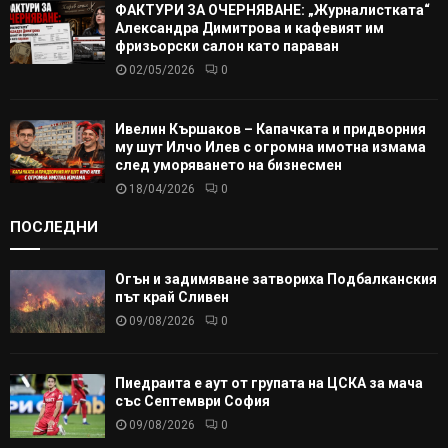
ФАКТУРИ ЗА ОЧЕРНЯВАНЕ: „Журналистката“
Александра Димитрова и кафевият им
фризьорски салон като параван
02/05/2026
0
Ивелин Кършаков – Капачката и придворния
му шут Илчо Илев с огромна имотна измама
след уморяването на бизнесмен
18/04/2026
0
ПОСЛЕДНИ
Огън и задимяване затвориха Подбалканския
път край Сливен
09/08/2026
0
Пиедраита е аут от групата на ЦСКА за мача
със Септември София
09/08/2026
0