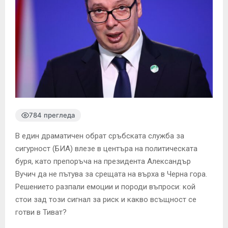
784 прегледа
В един драматичен обрат сръбската служба за
сигурност (БИА) влезе в центъра на политическата
буря, като препоръча на президента Александър
Вучич да не пътува за срещата на върха в Черна гора.
Решението разпали емоции и породи въпроси: кой
стои зад този сигнал за риск и какво всъщност се
готви в Тиват?