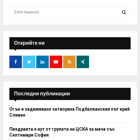
S
e
a
S
r
c
E
h
Открийте ни
f
A
o
r
R
:
C
H
Последни публикации
Огън и задимяване затвориха Подбалканския път край
Сливен
Пиедраита е аут от групата на ЦСКА за мача със
Септември София