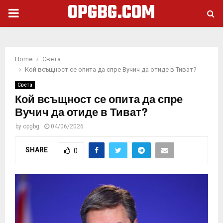
OPGBG.COM
PRIMARY
MENU
Home
Света
Кой всъщност се опита да спре Вучич да отиде в Тиват?
Света
Кой всъщност се опита да спре
Вучич да отиде в Тиват?
by
opgbg
04/06/2026
SHARE
0