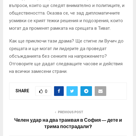
въпроси, които ще следят внимателно и политиците, и
обществеността. Оказва се, че зад дипломатичните
усмивки се крият тежки решения и подозрения, които
могат да променят рамката на срещата в Тиват.
Как ще приключи тази драма? Ще стигне ли Вучич до
срещата и ще могат ли лидерите да проведат
обсъжданията без сенките на напрежението?
Отговорите ще дадат следващите часове и действия
на всички замесени страни.
SHARE
0
PREVIOUS POST
Челен удар на два трамвая в София — дете и
трима пострадали?