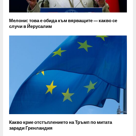
Мелони: това е обида към вярващите — какво се
случи в Йерусалим
Какво крие отстъплението на Тръмп по митата
заради Гренландия