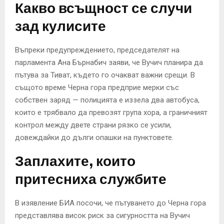
Какво всъщност се случи
зад кулисите
Въпреки предупреждението, председателят на
парламента Ана Бърнабич заяви, че Вучич планира да
пътува за Тиват, където го очакват важни срещи. В
същото време Черна гора предприе мерки със
собствен заряд — полицията е иззела два автобуса,
които е трябвало да превозят група хора, а граничният
контрол между двете страни рязко се усили,
довеждайки до дълги опашки на пунктовете.
Заплахите, които
притесниха службите
В изявление БИА посочи, че пътуването до Черна гора
представлява висок риск за сигурността на Вучич