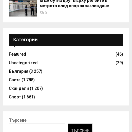
Мъж бутна друг върху релсите в
метрото след спор за заглеждане
0
Категории
Featured
(46)
Uncategorized
(29)
България
(3 257)
Света
(1 788)
Скандали
(1 207)
Спорт
(1 661)
Търсене
ТЪРСЕНЕ