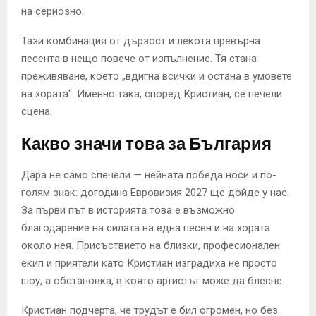
на сериозно.
Тази комбинация от дързост и лекота превърна
песента в нещо повече от изпълнение. Тя стана
преживяване, което „вдигна всички и остана в умовете
на хората“. Именно така, според Кристиан, се печели
сцена.
Какво значи това за България
Дара не само спечели — нейната победа носи и по-
голям знак: догодина Евровизия 2027 ще дойде у нас.
За първи път в историята това е възможно
благодарение на силата на една песен и на хората
около нея. Присъствието на близки, професионален
екип и приятели като Кристиан изградиха не просто
шоу, а обстановка, в която артистът може да блесне.
Кристиан подчерта, че трудът е бил огромен, но без