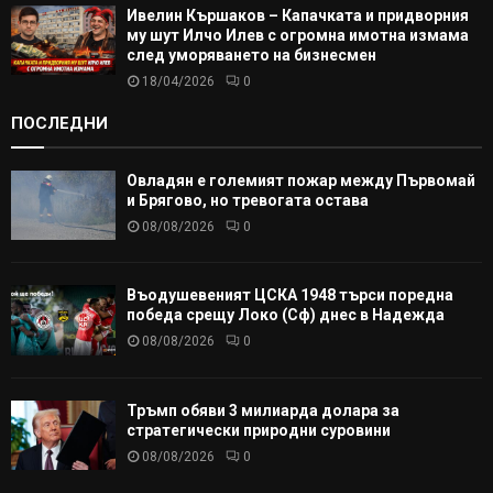
Ивелин Кършаков – Капачката и придворния
му шут Илчо Илев с огромна имотна измама
след уморяването на бизнесмен
18/04/2026
0
ПОСЛЕДНИ
Овладян е големият пожар между Първомай
и Брягово, но тревогата остава
08/08/2026
0
Въодушевеният ЦСКА 1948 търси поредна
победа срещу Локо (Сф) днес в Надежда
08/08/2026
0
Тръмп обяви 3 милиарда долара за
стратегически природни суровини
08/08/2026
0