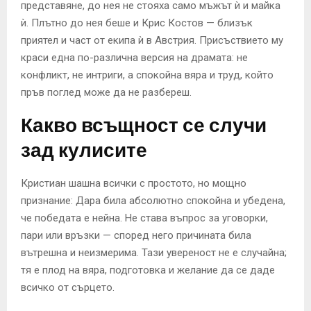
представяне, до нея не стояха само мъжът ѝ и майка
ѝ. Плътно до нея беше и Крис Костов — близък
приятел и част от екипа ѝ в Австрия. Присъствието му
краси една по-различна версия на драмата: не
конфликт, не интриги, а спокойна вяра и труд, който
пръв поглед може да не разбереш.
Какво всъщност се случи
зад кулисите
Кристиан шашна всички с простото, но мощно
признание: Дара била абсолютно спокойна и убедена,
че победата е нейна. Не става въпрос за уговорки,
пари или връзки — според него причината била
вътрешна и неизмерима. Тази увереност не е случайна;
тя е плод на вяра, подготовка и желание да се даде
всичко от сърцето.