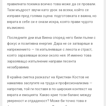
правилната психика всичко това може да се провали.
Тази мъдрост звучи като урок за всеки, който се
изправя пред голяма сцена: подготовката е важна, но
вярата в себе си е онази искра, която прави чудото
възможно.
Последните дни във Виена според него били пълни с
фокус и позитивна енергия. Дара не се затваряше в
напрежението — тя изпълняваше с лекота и страст,
която заразяваше всеки около нея. И именно това
заразяващо изпълнение направи песента
незабравима.
В крайна сметка разказът на Кристиан Костов не
намалява заслугите на труда и професионализма —
напротив, той ги поставя в по-широкия контекст на
вярата и емоцията. Какво крие този баланс между
увереност и отдаденост? Може би точно това е