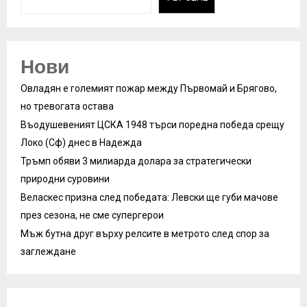
Нови
Овладян е големият пожар между Първомай и Брягово,
но тревогата остава
Въодушевеният ЦСКА 1948 търси поредна победа срещу
Локо (Сф) днес в Надежда
Тръмп обяви 3 милиарда долара за стратегически
природни суровини
Веласкес призна след победата: Левски ще губи мачове
през сезона, не сме супергерои
Мъж бутна друг върху релсите в метрото след спор за
заглеждане