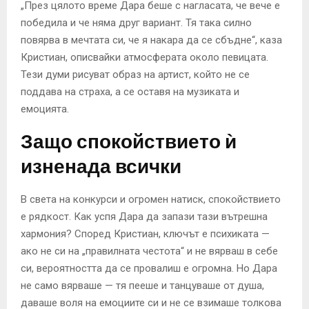
„През цялото време Дара беше с нагласата, че вече е
победила и че няма друг вариант. Тя така силно
повярва в мечтата си, че я накара да се сбъдне“, каза
Кристиан, описвайки атмосферата около певицата.
Тези думи рисуват образ на артист, който не се
поддава на страха, а се оставя на музиката и
емоцията.
Защо спокойствието ѝ
изненада всички
В света на конкурси и огромен натиск, спокойствието
е рядкост. Как успя Дара да запази тази вътрешна
хармония? Според Кристиан, ключът е психиката —
ако не си на „правилната честота“ и не вярваш в себе
си, вероятността да се провалиш е огромна. Но Дара
не само вярваше — тя пееше и танцуваше от душа,
даваше воля на емоциите си и не се взимаше толкова