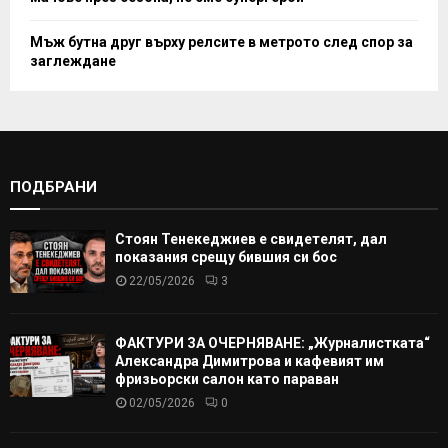
Мъж бутна друг върху релсите в метрото след спор за
заглеждане
ПОДБРАНИ
Стоян Тенекеджиев е свидетелят, дал
показания срещу бившия си бос
22/05/2026
3
ФАКТУРИ ЗА ОЧЕРНЯВАНЕ: „Журналистката“
Александра Димитрова и кафевият им
фризьорски салон като параван
02/05/2026
0