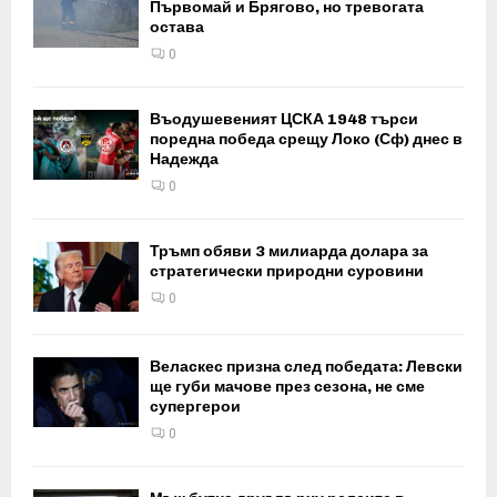
Първомай и Брягово, но тревогата
остава
0
Въодушевеният ЦСКА 1948 търси
поредна победа срещу Локо (Сф) днес в
Надежда
0
Тръмп обяви 3 милиарда долара за
стратегически природни суровини
0
Веласкес призна след победата: Левски
ще губи мачове през сезона, не сме
супергерои
0