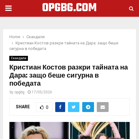
OPGBG.COM
PRIMARY
MENU
Home
Скандали
Кристиан Костов разкри тайната на Дара: защо беше
сигурна в победата
Скандали
Кристиан Костов разкри тайната на
Дара: защо беше сигурна в
победата
by
opgbg
17/05/2026
SHARE
0