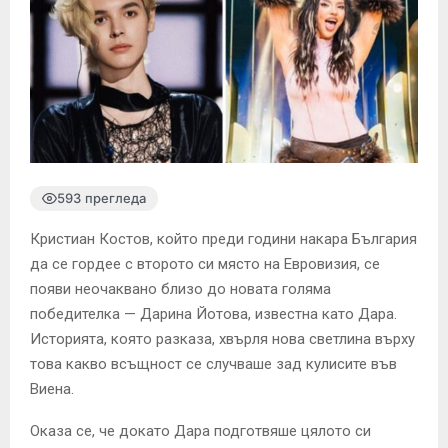
593 прегледа
Кристиан Костов, който преди години накара България
да се гордее с второто си място на Евровизия, се
появи неочаквано близо до новата голяма
победителка — Дарина Йотова, известна като Дара.
Историята, която разказа, хвърля нова светлина върху
това какво всъщност се случваше зад кулисите във
Виена.
Оказа се, че докато Дара подготвяше цялото си