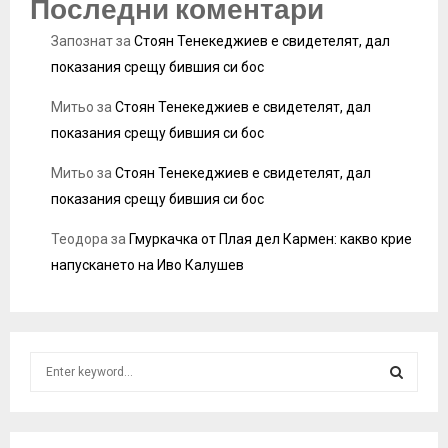
Последни коментари
Запознат
за
Стоян Тенекеджиев е свидетелят, дал
показания срещу бившия си бос
Митьо
за
Стоян Тенекеджиев е свидетелят, дал
показания срещу бившия си бос
Митьо
за
Стоян Тенекеджиев е свидетелят, дал
показания срещу бившия си бос
Теодора
за
Гмуркачка от Плая дел Кармен: какво крие
напускането на Иво Калушев
S
e
a
S
r
c