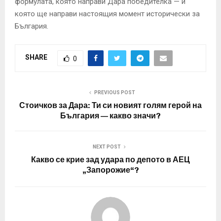
формулата, която направи Дара победителка — и
която ще направи настоящия момент исторически за
България.
SHARE
0
PREVIOUS POST
Стоичков за Дара: Ти си новият голям герой на
България — какво значи?
NEXT POST
Какво се крие зад удара по депото в АЕЦ
„Запорожие“?