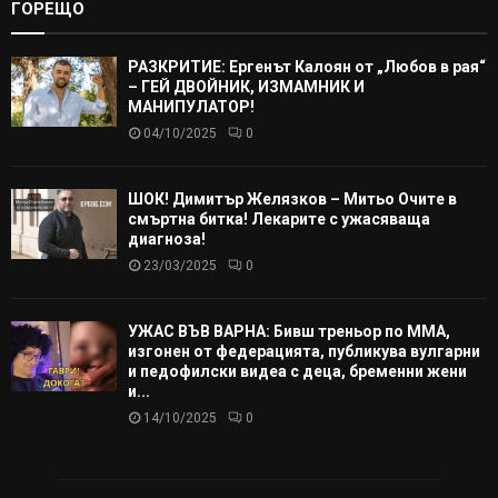
ГОРЕЩО
РАЗКРИТИЕ: Ергенът Калоян от „Любов в рая“
– ГЕЙ ДВОЙНИК, ИЗМАМНИК И
МАНИПУЛАТОР!
04/10/2025
0
ШОК! Димитър Желязков – Митьо Очите в
смъртна битка! Лекарите с ужасяваща
диагноза!
23/03/2025
0
УЖАС ВЪВ ВАРНА: Бивш треньор по ММА,
изгонен от федерацията, публикува вулгарни
и педофилски видеа с деца, бременни жени
и...
14/10/2025
0