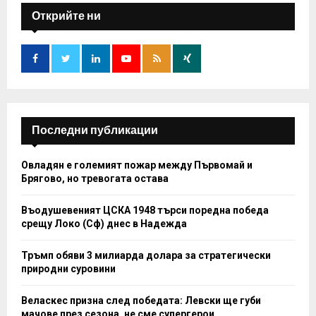
E
h
Открийте ни
f
A
o
r
R
:
C
H
Последни публикации
Овладян е големият пожар между Първомай и
Брягово, но тревогата остава
Въодушевеният ЦСКА 1948 търси поредна победа
срещу Локо (Сф) днес в Надежда
Тръмп обяви 3 милиарда долара за стратегически
природни суровини
Веласкес призна след победата: Левски ще губи
мачове през сезона, не сме супергерои