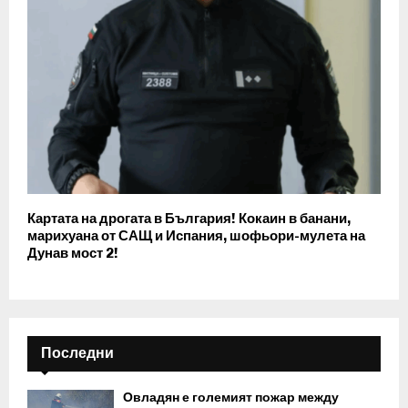
Картата на дрогата в България! Кокаин в банани,
марихуана от САЩ и Испания, шофьори-мулета на
Дунав мост 2!
Последни
Овладян е големият пожар между