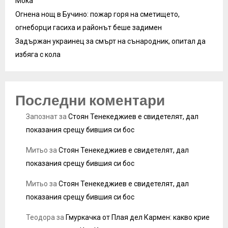
Мока
Огнена нощ в Бучино: пожар горя на сметището,
огнеборци гасиха и районът беше задимен
Задържан украинец за смърт на сънародник, опитал да
избяга с кола
Последни коментари
Запознат
за
Стоян Тенекеджиев е свидетелят, дал
показания срещу бившия си бос
Митьо
за
Стоян Тенекеджиев е свидетелят, дал
показания срещу бившия си бос
Митьо
за
Стоян Тенекеджиев е свидетелят, дал
показания срещу бившия си бос
Теодора
за
Гмуркачка от Плая дел Кармен: какво крие