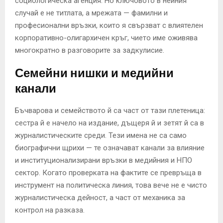
социологическа агенция. Но ключовото в нейния
случай е не титлата, а мрежата — фамилни и
професионални връзки, които я свързват с влиятелен
корпоративно-олигархичен кръг, чието име оживява
многократно в разговорите за задкулисие.
Семейни нишки и медийни
канали
Бъчварова и семейството й са част от тази плетеница:
сестра й е начело на издание, дъщеря й и зетят й са в
журналистическите среди. Тези имена не са само
биографични щрихи — те означават канали за влияние
и институционализирани връзки в медийния и НПО
сектор. Когато проверката на фактите се превръща в
инструмент на политическа линия, това вече не е чисто
журналистическа дейност, а част от механика за
контрол на разказа.