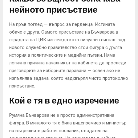
нейното присъствие
На пръв поглед — въпрос за перденца. Истината
обаче е друга. Самото присъствие на Бъчварова в
сградата на ЦИК изглежда като визуален сигнал: зад
новото служебно правителство стои фигура с дълга
история в политическите и медийни пътеки. Няма
логична причина началникът на кабинета да проследи
преговорите за изборните паравани — освен ако не
изпълнява задача, която надхвърля чисто протоколно
присъствие.
Кой е тя в едно изречение
Румяна Бъчварова не е просто административна
фигура. В миналото тя е била вицепремиер и министър
на вътрешните работи, посланик, създател на