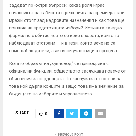
зададат по-остри въпроси: каква роля играе
началникът на кабинета в решенията на премиера, кои
мрежи стоят зад кадровите назначения и как това ще
повлияе на предстоящите избори? Истината за едно
формално събитие често се крие в хората, които го
наблюдават отстрани — и в тези, които вече не са
само наблюдатели, а активни участници в процеса.
Когато образът на „кукловод“ се припокрива с
официални функции, обществото заслужава повече от
обяснения за перденцата. То заслужава отговори за
това кой дърпа конците и защо това има значение за
бъдещето на изборите и управлението.
SHARE
0
PREVIOUS POST