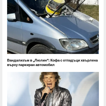
Вандализъм в „Люлин“: Кофа с отпадъци хвърлена
върху паркиран автомобил