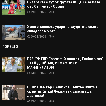
Пиедраита е аут от групата на ЦСКА за мача
със Септември София
09/08/2026
0
Хусите нанесоха удари по саудитски сили и
складове в Мока
09/08/2026
0
ГОРЕЩО
РАЗКРИТИЕ: Ергенът Калоян от „Любов в рая“
– ГЕЙ ДВОЙНИК, ИЗМАМНИК И
МАНИПУЛАТОР!
04/10/2025
0
ШОК! Димитър Желязков – Митьо Очите в
смъртна битка! Лекарите с ужасяваща
диагноза!
23/03/2025
0