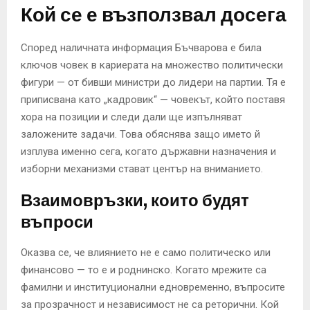
Кой се е възползвал досега
Според наличната информация Бъчварова е била
ключов човек в кариерата на множество политически
фигури — от бивши министри до лидери на партии. Тя е
приписвана като „кадровик“ — човекът, който поставя
хора на позиции и следи дали ще изпълняват
заложените задачи. Това обяснява защо името й
изплува именно сега, когато държавни назначения и
изборни механизми стават център на вниманието.
Взаимовръзки, които будят
въпроси
Оказва се, че влиянието не е само политическо или
финансово — то е и роднинско. Когато мрежите са
фамилни и институционални едновременно, въпросите
за прозрачност и независимост не са реторични. Кой