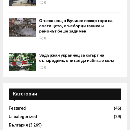
0
Огнена нощ в Бучино: пожар горя на
сметището, огнеборци гасиха и
районът беше задимен
0
Задържан украинец за смърт на
сънародник, опитал да избяга с кола
0
Категории
Featured
(46)
Uncategorized
(29)
България
(3 269)