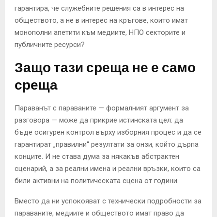
гарантира, че служебните решения са в интерес на
обществото, а не в интерес на кръгове, които имат
монополни апетити към медиите, НПО секторите и
публичните ресурси?
Защо тази среща не е само
среща
Параванът с параваните — формалният аргумент за
разговора — може да прикрие истинската цел: да
бъде осигурен контрол върху изборния процес и да се
гарантират „правилни“ резултати за онзи, който дърпа
конците. И не става дума за някакъв абстрактен
сценарий, а за реални имена и реални връзки, които са
били активни на политическата сцена от години.
Вместо да ни успокояват с технически подробности за
параваните, медиите и обществото имат право да