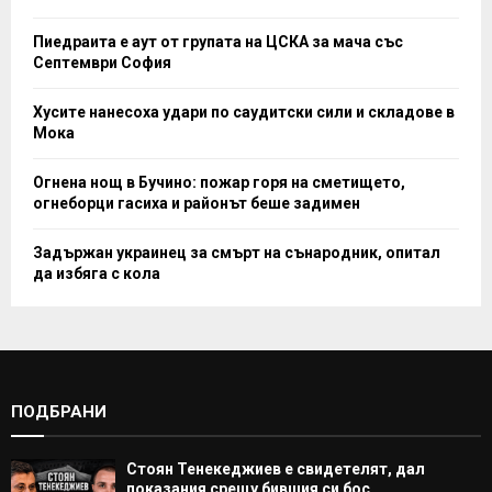
Пиедраита е аут от групата на ЦСКА за мача със
Септември София
Хусите нанесоха удари по саудитски сили и складове в
Мока
Огнена нощ в Бучино: пожар горя на сметището,
огнеборци гасиха и районът беше задимен
Задържан украинец за смърт на сънародник, опитал
да избяга с кола
ПОДБРАНИ
Стоян Тенекеджиев е свидетелят, дал
показания срещу бившия си бос