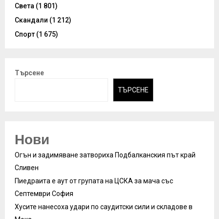
Света
(1 801)
Скандали
(1 212)
Спорт
(1 675)
Търсене
ТЪРСЕНЕ
Нови
Огън и задимяване затвориха Подбалканския път край
Сливен
Пиедраита е аут от групата на ЦСКА за мача със
Септември София
Хусите нанесоха удари по саудитски сили и складове в