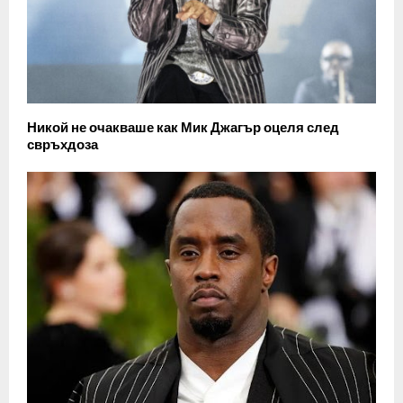
Никой не очакваше как Мик Джагър оцеля след
свръхдоза