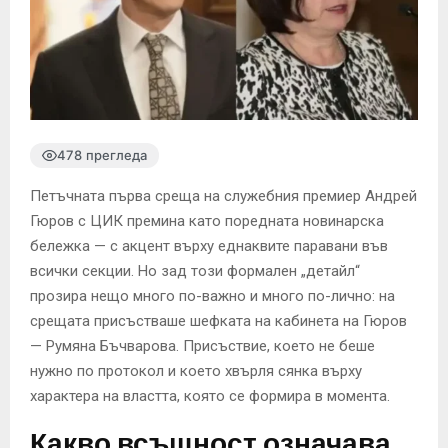
478 прегледа
Петъчната първа среща на служебния премиер Андрей
Гюров с ЦИК премина като поредната новинарска
бележка — с акцент върху еднаквите паравани във
всички секции. Но зад този формален „детайл“
прозира нещо много по-важно и много по-лично: на
срещата присъстваше шефката на кабинета на Гюров
— Румяна Бъчварова. Присъствие, което не беше
нужно по протокол и което хвърля сянка върху
характера на властта, която се формира в момента.
Какво всъщност означава