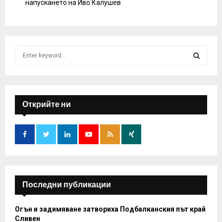
напускането на Иво Калушев
S
e
a
S
r
c
E
h
Открийте ни
f
A
o
r
R
:
C
H
Последни публикации
Огън и задимяване затвориха Подбалканския път край
Сливен