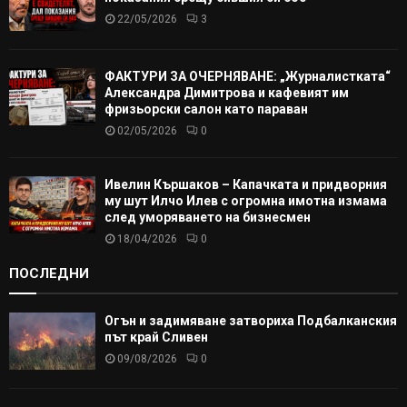
22/05/2026
3
ФАКТУРИ ЗА ОЧЕРНЯВАНЕ: „Журналистката“
Александра Димитрова и кафевият им
фризьорски салон като параван
02/05/2026
0
Ивелин Кършаков – Капачката и придворния
му шут Илчо Илев с огромна имотна измама
след уморяването на бизнесмен
18/04/2026
0
ПОСЛЕДНИ
Огън и задимяване затвориха Подбалканския
път край Сливен
09/08/2026
0