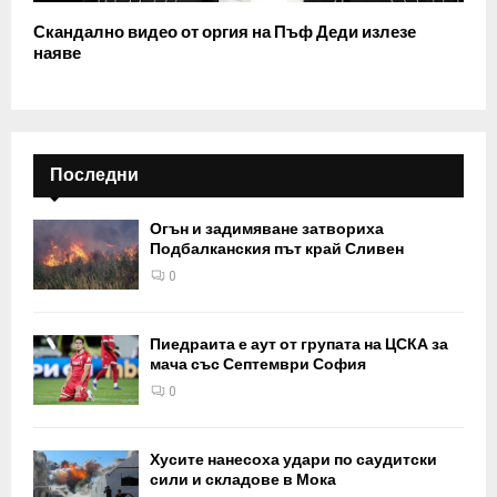
Скандално видео от оргия на Пъф Деди излезе
наяве
Последни
Огън и задимяване затвориха
Подбалканския път край Сливен
0
Пиедраита е аут от групата на ЦСКА за
мача със Септември София
0
Хусите нанесоха удари по саудитски
сили и складове в Мока