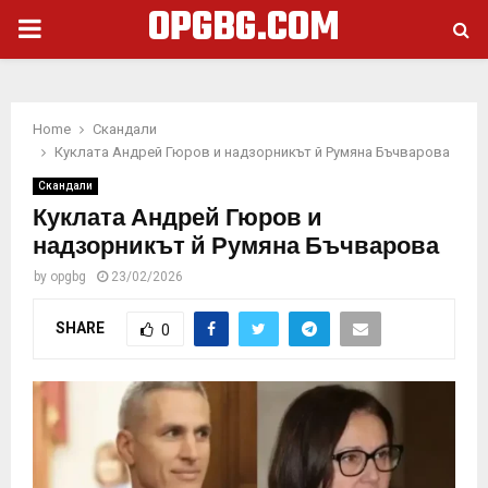
OPGBG.COM
PRIMARY
MENU
Home
Скандали
Куклата Андрей Гюров и надзорникът й Румяна Бъчварова
Скандали
Куклата Андрей Гюров и
надзорникът й Румяна Бъчварова
by
opgbg
23/02/2026
SHARE
0