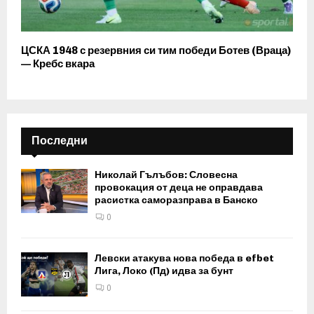
ЦСКА 1948 с резервния си тим победи Ботев (Враца)
— Кребс вкара
Последни
Николай Гълъбов: Словесна
провокация от деца не оправдава
расистка саморазправа в Банско
0
Левски атакува нова победа в efbet
Лига, Локо (Пд) идва за бунт
0