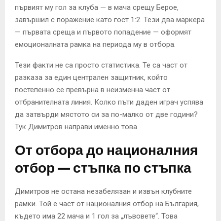
първият му гол за клуба — в мача срещу Берое,
завършил с поражение като гост 1:2. Тези два маркера
— първата среща и първото попадение — оформят
емоционалната рамка на периода му в отбора.
Тези факти не са просто статистика. Те са част от
разказа за един централен защитник, който
постепенно се превърна в неизменна част от
отбранителната линия. Колко пъти даден играч успява
да затвърди мястото си за по-малко от две години?
Тук Димитров направи именно това.
От отбора до националния
отбор — стъпка по стъпка
Димитров не остана незабелязан и извън клубните
рамки. Той е част от националния отбор на България,
където има 22 мача и 1 гол за „лъвовете“. Това