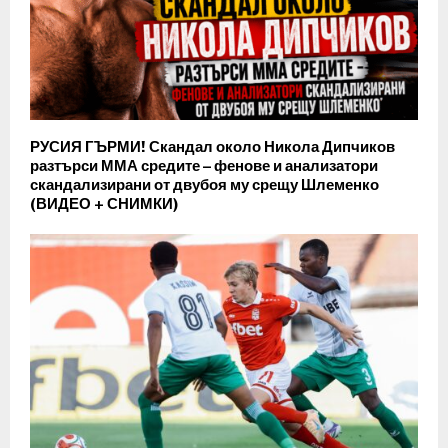
РУСИЯ ГЪРМИ! Скандал около Никола Дипчиков
разтърси ММА средите – фенове и анализатори
скандализирани от двубоя му срещу Шлеменко
(ВИДЕО + СНИМКИ)