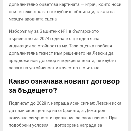
допълнително оцветява картината — играч, който носи
опит и тежест както в клубните сблъсъци, така и на
международната сцена.
Изборът му за Защитник №1 в българското
първенство за 2024 година е още една ясна
индикация за стойността му. Тази оценка прибавя
допълнителна тежест към решението на Левски да
предложи нов договор и подкрепя тезата, че клубът
залага на устойчивост и качество в състава.
Какво означава новият договор
за бъдещето?
Подписът до 2028 г. изпраща ясен сигнал: Левски иска
да пази своя център на отбраната, а Димитров
получава сигурност и признание за своя принос. При
подобрени условия — договорена награда за