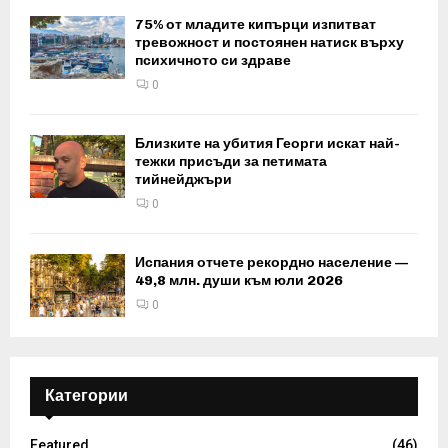
75% от младите кипърци изпитват
тревожност и постоянен натиск върху
психичното си здраве
0
Близките на убития Георги искат най-
тежки присъди за петимата
тийнейджъри
0
Испания отчете рекордно население —
49,8 млн. души към юли 2026
0
Категории
Featured
(46)