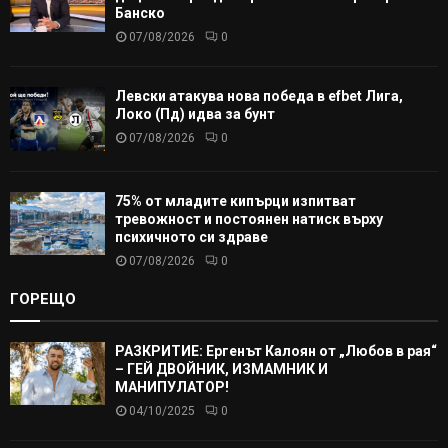
Банско
07/08/2026
0
Левски атакува нова победа в efbet Лига,
Локо (Пд) идва за бунт
07/08/2026
0
75% от младите кипърци изпитват
тревожност и постоянен натиск върху
психичното си здраве
07/08/2026
0
ГОРЕЩО
РАЗКРИТИЕ: Ергенът Калоян от „Любов в рая“
– ГЕЙ ДВОЙНИК, ИЗМАМНИК И
МАНИПУЛАТОР!
04/10/2025
0