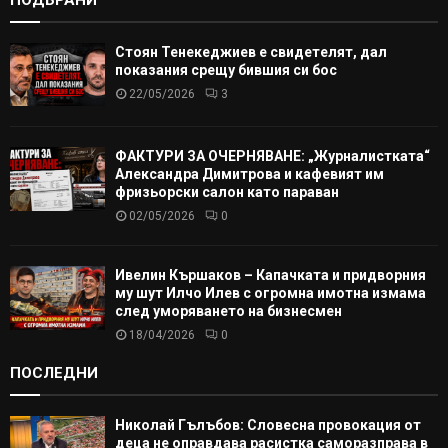
Стоян Тенекеджиев е свидетелят, дал
показания срещу бившия си бос
22/05/2026
3
ФАКТУРИ ЗА ОЧЕРНЯВАНЕ: „Журналистката“
Александра Димитрова и кафевият им
фризьорски салон като параван
02/05/2026
0
Ивелин Кършаков – Капачката и придворния
му шут Илчо Илев с огромна имотна измама
след уморяването на бизнесмен
18/04/2026
0
ПОСЛЕДНИ
Николай Гълъбов: Словесна провокация от
деца не оправдава расистка саморазправа в