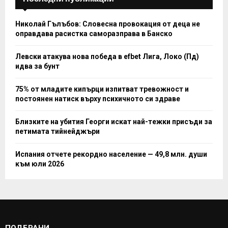
Николай Гълъбов: Словесна провокация от деца не
оправдава расистка саморазправа в Банско
Левски атакува нова победа в efbet Лига, Локо (Пд)
идва за бунт
75% от младите кипърци изпитват тревожност и
постоянен натиск върху психичното си здраве
Близките на убития Георги искат най-тежки присъди за
петимата тийнейджъри
Испания отчете рекордно население — 49,8 млн. души
към юли 2026
ПОДБРАНИ