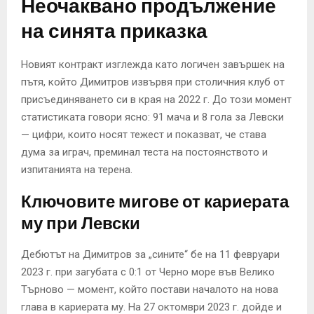
Неочаквано продължение
на синята приказка
Новият контракт изглежда като логичен завършек на
пътя, който Димитров извървя при столичния клуб от
присъединяването си в края на 2022 г. До този момент
статистиката говори ясно: 91 мача и 8 гола за Левски
— цифри, които носят тежест и показват, че става
дума за играч, преминал теста на постоянството и
изпитанията на терена.
Ключовите мигове от кариерата
му при Левски
Дебютът на Димитров за „сините“ бе на 11 февруари
2023 г. при загубата с 0:1 от Черно море във Велико
Търново — момент, който постави началото на нова
глава в кариерата му. На 27 октомври 2023 г. дойде и