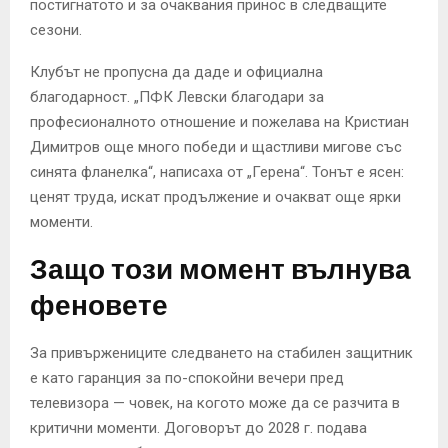
постигнатото и за очаквания принос в следващите
сезони.
Клубът не пропусна да даде и официална
благодарност. „ПФК Левски благодари за
професионалното отношение и пожелава на Кристиан
Димитров още много победи и щастливи мигове със
синята фланелка“, написаха от „Герена“. Тонът е ясен:
ценят труда, искат продължение и очакват още ярки
моменти.
Защо този момент вълнува
феновете
За привържениците следването на стабилен защитник
е като гаранция за по-спокойни вечери пред
телевизора — човек, на когото може да се разчита в
критични моменти. Договорът до 2028 г. подава