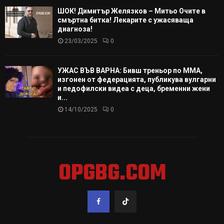
ШОК! Димитър Желязков – Митьо Очите в
смъртна битка! Лекарите с ужасяваща
диагноза!
23/03/2025
0
УЖАС ВЪВ ВАРНА: Бивш треньор по ММА,
изгонен от федерацията, публикува вулгарни
и педофилски видеа с деца, бременни жени
и...
14/10/2025
0
OPGBG.COM