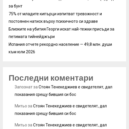
за бунт
75% от младите кипърци изпитват тревожност и
постоянен натиск върху психичното си здраве
Близките на убития Георги искат най-тежки присъди за
петимата тийнейджъри
Испания отчете рекордно население — 49,8 млн. души
към юли 2026
Последни коментари
Запознат
за
Стоян Тенекеджиев е свидетелят, дал
показания срещу бившия си бос
Митьо
за
Стоян Тенекеджиев е свидетелят, дал
показания срещу бившия си бос
Митьо
за
Стоян Тенекеджиев е свидетелят, дал