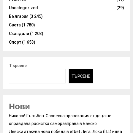
Uncategorized
(29)
България
(3 245)
Света
(1 780)
Скандали
(1 203)
Спорт
(1 653)
Търсене
ТЪРСЕНЕ
Нови
Николай Гълъбов: Словесна провокация от деца не
оправдава расистка саморазправа в Банско
Левски атакува нова победа в efbet Лига, Локо (Пд) идва