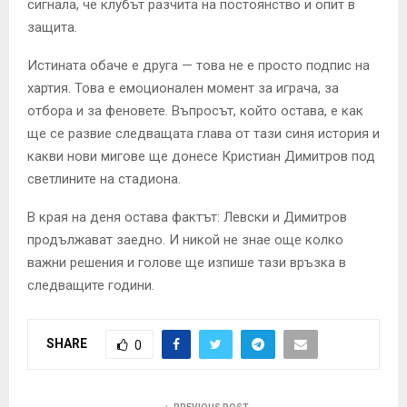
сигнала, че клубът разчита на постоянство и опит в
защита.
Истината обаче е друга — това не е просто подпис на
хартия. Това е емоционален момент за играча, за
отбора и за феновете. Въпросът, който остава, е как
ще се развие следващата глава от тази синя история и
какви нови мигове ще донесе Кристиан Димитров под
светлините на стадиона.
В края на деня остава фактът: Левски и Димитров
продължават заедно. И никой не знае още колко
важни решения и голове ще изпише тази връзка в
следващите години.
SHARE
0