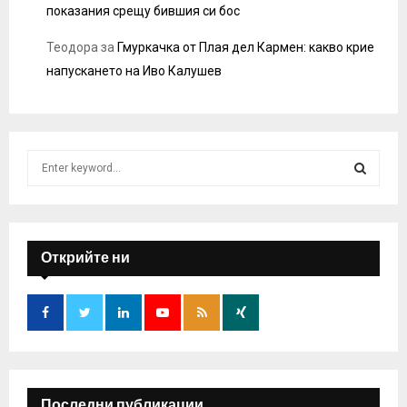
показания срещу бившия си бос
Теодора
за
Гмуркачка от Плая дел Кармен: какво крие
напускането на Иво Калушев
S
e
a
S
r
c
E
h
Открийте ни
f
A
o
r
R
:
C
H
Последни публикации