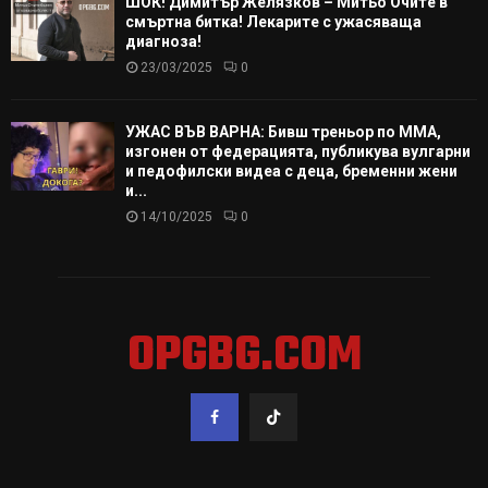
ШОК! Димитър Желязков – Митьо Очите в
смъртна битка! Лекарите с ужасяваща
диагноза!
23/03/2025
0
УЖАС ВЪВ ВАРНА: Бивш треньор по ММА,
изгонен от федерацията, публикува вулгарни
и педофилски видеа с деца, бременни жени
и...
14/10/2025
0
OPGBG.COM