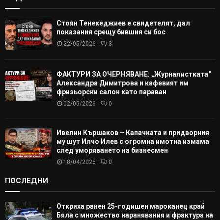
Стоян Тенекеджиев е свидетелят, дал
показания срещу бившия си бос
22/05/2026
3
ФАКТУРИ ЗА ОЧЕРНЯВАНЕ: „Журналистката“
Александра Димитрова и кафевият им
фризьорски салон като параван
02/05/2026
0
Ивелин Кършаков – Капачката и придворния
му шут Илчо Илев с огромна имотна измама
след уморяването на бизнесмен
18/04/2026
0
ПОСЛЕДНИ
Откриха ранен 25-годишен мароканец край
Бяла с множество наранявания и фрактура на