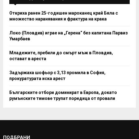
Откриха ранен 25-годишен мароканец край Бяла с
множество наранявания и фрактура на крака
Локо (Пловдив) играе на „Герена“ без капитана Парвиз
Умарбаев
Младежите, пребили до смърт мъж в Пловдив,
остават в ареста
Задържаха шофьор с 3,13 промила в София,
прокуратурата иска арест
Българските отбори доминират в Европа, докато
румънските тимове трупат поредица от провали
ПОДБРАНИ