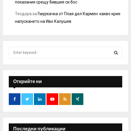
показания срещу бившия си бос
Теодора
за
Гмуркачка от Плая дел Кармен: какво крие
напускането на Иво Калушев
S
e
a
S
r
c
E
h
Открийте ни
f
A
o
r
R
:
C
H
Последни публикации