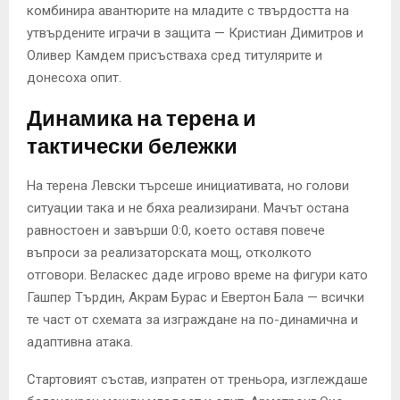
комбинира авантюрите на младите с твърдостта на
утвърдените играчи в защита — Кристиан Димитров и
Оливер Камдем присъстваха сред титулярите и
донесоха опит.
Динамика на терена и
тактически бележки
На терена Левски търсеше инициативата, но голови
ситуации така и не бяха реализирани. Мачът остана
равностоен и завърши 0:0, което оставя повече
въпроси за реализаторската мощ, отколкото
отговори. Веласкес даде игрово време на фигури като
Гашпер Търдин, Акрам Бурас и Евертон Бала — всички
те част от схемата за изграждане на по-динамична и
адаптивна атака.
Стартовият състав, изпратен от треньора, изглеждаше