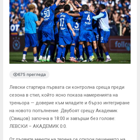
675 прегледа
Левски стартира първата си контролна среща преди
сезона в стил, който ясно показа намеренията на
треньора — доверие към младите и бързо интегриране
на новото попълнение. Двубоят срещу Академик
(Свищов) започна в 18:00 и завърши без голове:
ЛЕВСКИ – АКАДЕМИК 0:0.
От първите минути на терена се открои решението на