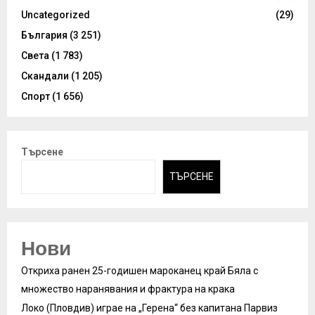
Uncategorized
(29)
България
(3 251)
Света
(1 783)
Скандали
(1 205)
Спорт
(1 656)
Търсене
ТЪРСЕНЕ
Нови
Откриха ранен 25-годишен мароканец край Бяла с
множество наранявания и фрактура на крака
Локо (Пловдив) играе на „Герена“ без капитана Парвиз