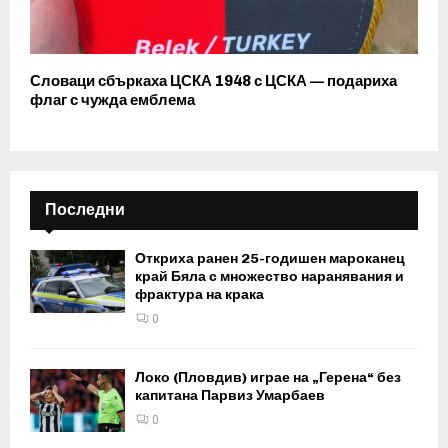
Словаци сбъркаха ЦСКА 1948 с ЦСКА — подариха
флаг с чужда емблема
Последни
Откриха ранен 25-годишен мароканец
край Бяла с множество наранявания и
фрактура на крака
0
Локо (Пловдив) играе на „Герена“ без
капитана Парвиз Умарбаев
0