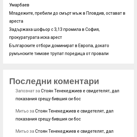
Умарбаев
Младежите, пребили до смърт мъж в Пловдив, остават в
ареста
Задържаха шофьор с 3,13 промила в София,
прокуратурата иска арест
Българските отбори доминират в Европа, докато
румънските тимове трупат поредица от провали
Последни коментари
Запознат
за
Стоян Тенекеджиев е свидетелят, дал
показания срещу бившия си бос
Митьо
за
Стоян Тенекеджиев е свидетелят, дал
показания срещу бившия си бос
Митьо
за
Стоян Тенекеджиев е свидетелят, дал