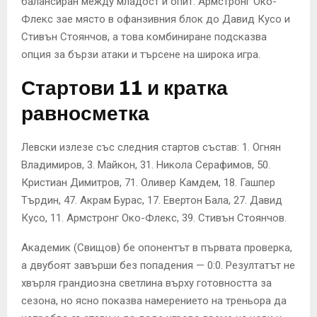
балансиран между младост и опит. Армстронг Око-
Флекс зае място в офанзивния блок до Давид Кусо и
Стивън Стоянчов, а това комбиниране подсказва
опция за бързи атаки и търсене на широка игра.
Стартови 11 и кратка
равносметка
Левски излезе със следния стартов състав: 1. Огнян
Владимиров, 3. Майкон, 31. Никола Серафимов, 50.
Кристиан Димитров, 71. Оливер Камдем, 18. Гашпер
Търдин, 47. Акрам Бурас, 17. Евертон Бала, 27. Давид
Кусо, 11. Армстронг Око-Флекс, 39. Стивън Стоянчов.
Академик (Свищов) бе опонентът в първата проверка,
а двубоят завърши без попадения — 0:0. Резултатът не
хвърля грандиозна светлина върху готовността за
сезона, но ясно показва намерението на треньора да