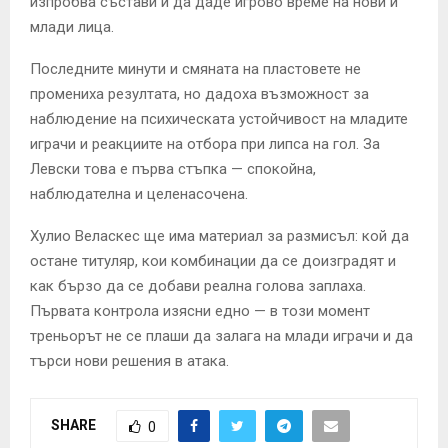
изпробва състави и да даде игрово време на нови и
млади лица.
Последните минути и смяната на пластовете не
промениха резултата, но дадоха възможност за
наблюдение на психическата устойчивост на младите
играчи и реакциите на отбора при липса на гол. За
Левски това е първа стъпка — спокойна,
наблюдателна и целенасочена.
Хулио Веласкес ще има материал за размисъл: кой да
остане титуляр, кои комбинации да се доизградят и
как бързо да се добави реална голова заплаха.
Първата контрола изясни едно — в този момент
треньорът не се плаши да залага на млади играчи и да
търси нови решения в атака.
SHARE
0