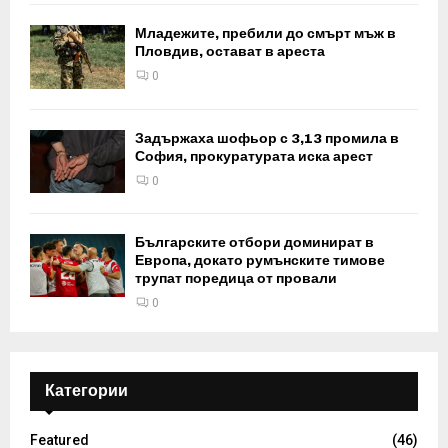
Младежите, пребили до смърт мъж в
Пловдив, остават в ареста
0
Задържаха шофьор с 3,13 промила в
София, прокуратурата иска арест
0
Българските отбори доминират в
Европа, докато румънските тимове
трупат поредица от провали
0
Категории
Featured
(46)