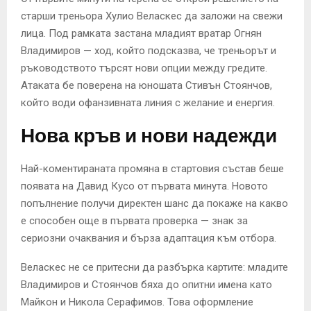
старши треньора Хулио Веласкес да заложи на свежи
лица. Под рамката застана младият вратар Огнян
Владимиров — ход, който подсказва, че треньорът и
ръководството търсят нови опции между гредите.
Атаката бе поверена на юношата Стивън Стоянчов,
който води офанзивната линия с желание и енергия.
Нова кръв и нови надежди
Най-коментираната промяна в стартовия състав беше
появата на Давид Кусо от първата минута. Новото
попълнение получи директен шанс да покаже на какво
е способен още в първата проверка — знак за
сериозни очаквания и бърза адаптация към отбора.
Веласкес не се притесни да разбърка картите: младите
Владимиров и Стоянчов бяха до опитни имена като
Майкон и Никола Серафимов. Това оформление