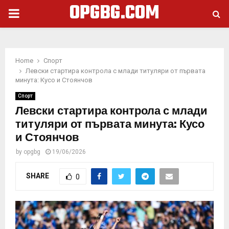
OPGBG.COM
PRIMARY
MENU
Home
Спорт
Левски стартира контрола с млади титуляри от първата
минута: Кусо и Стоянчов
Спорт
Левски стартира контрола с млади
титуляри от първата минута: Кусо
и Стоянчов
by
opgbg
19/06/2026
SHARE
0