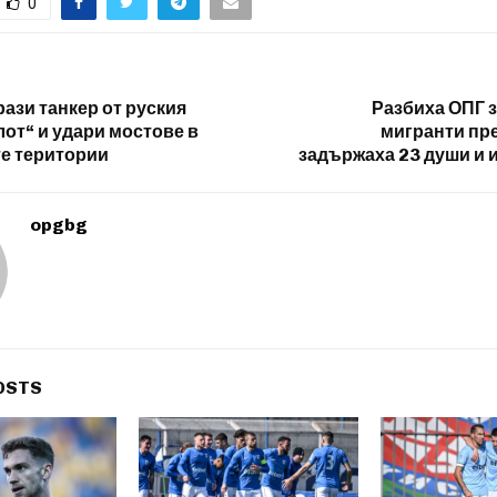
0
ази танкер от руския
Разбиха ОПГ з
лот“ и удари мостове в
мигранти пр
е територии
задържаха 23 души и и
opgbg
OSTS