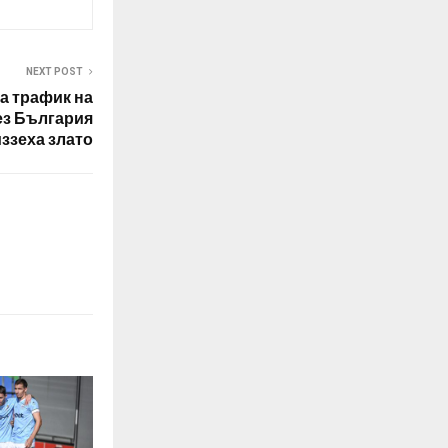
NEXT POST
а трафик на
ез България
ззеха злато