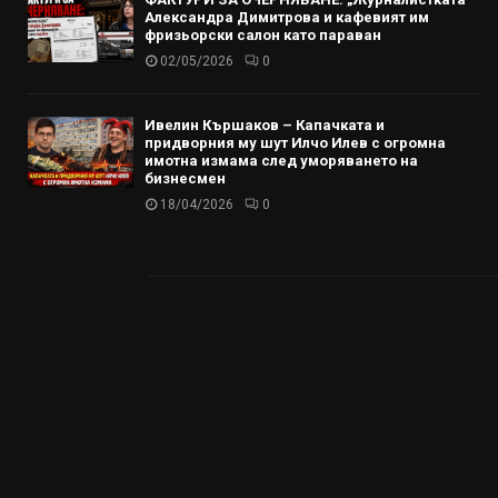
Александра Димитрова и кафевият им
фризьорски салон като параван
02/05/2026
0
Ивелин Кършаков – Капачката и
придворния му шут Илчо Илев с огромна
имотна измама след уморяването на
бизнесмен
18/04/2026
0