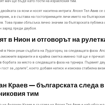
ият мач ще бъде като гости на израелския тим.
 двойката са ясни и носят наситена интрига: Апоел Тел Авив се 
ерник, а в състава на гостоприемците личи името на български
в. Това прави сблъсъка лично значим за българската публика 
н заряд преди двубоя.
т в Нион и отговорът на рулетк
й в Нион реши съдбата на Лудогорец за следващата фаза. Апо
зможните варианти и в крайна сметка именно той ще е пречкат
в борбата за място в следващата фаза на турнира. Първият дв
 гост за „орлите“, което добавя натиск и изисква стабилна виз
н Краев — българската следа в
никовия тим
 на Андриан Краев в състава на Апоел Тел Авив е най-обсъжд