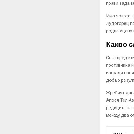
прави задача
Има яснота к
Лудогорец по
родна сцена 
Какво с
Сега пред кл
противника и
изгради своя
добър резулт
Жребият дава
Апоел Тел Ав
редиците на 
между два от