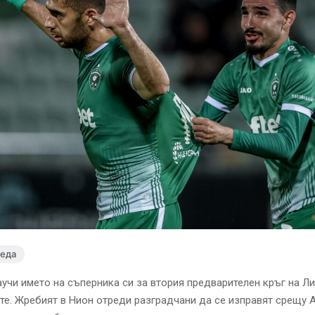
леда
учи името на съперника си за втория предварителен кръг на Ли
е. Жребият в Нион отреди разградчани да се изправят срещу 