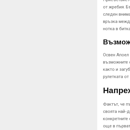
от жребия. Б
следен внима
връзка между
нотка в битка
Възможн
Освен Апоел 
възможните с
както и загу
рулетката от
Напреж
Фактът, че п
своята най-д
конкретните 
още в първат