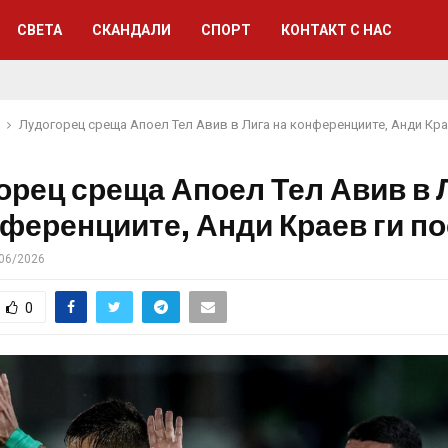
СВЕТА
СКАНДАЛИ
СПОРТ
КОНТАКТ С НАС
Лудогорец среща Апоел Тел Авив в Лига на конференциите, Анди Кра
орец среща Апоел Тел Авив в 
нференциите, Анди Краев ги п
06/2026
0