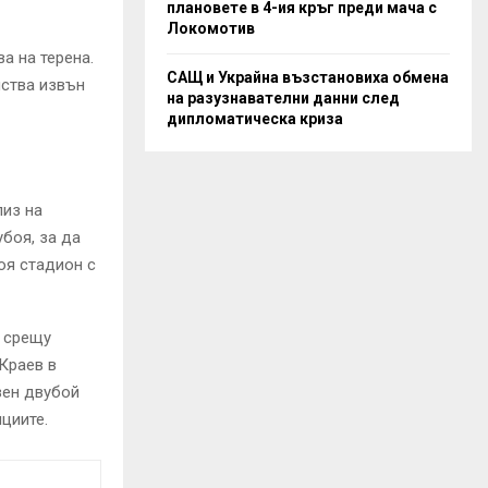
плановете в 4-ия кръг преди мача с
Локомотив
а на терена.
САЩ и Украйна възстановиха обмена
лства извън
на разузнавателни данни след
дипломатическа криза
лиз на
боя, за да
оя стадион с
ц срещу
 Краев в
зен двубой
циите.