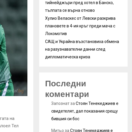
тийнейджъри пред хотел в Банско,
тълпата се върна отново
Хулио Веласкес от Левски разкрива
плановете в 4-ия кръг преди мача с
Локомотив
САЩ и Украйна възстановиха обмена
на разузнавателни данни след
дипломатическа криза
Последни
коментари
Запознат
за
Стоян Тенекеджиев е
свидетелят, дал показания срещу
гата на
бившия си бос
Апоел Тел
Митьо
за
Стоян Тенекеджиев е