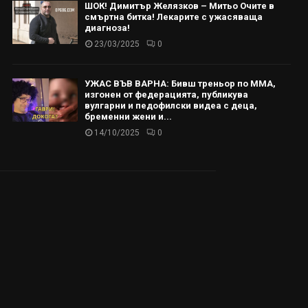
ШОК! Димитър Желязков – Митьо Очите в
смъртна битка! Лекарите с ужасяваща
диагноза!
23/03/2025
0
УЖАС ВЪВ ВАРНА: Бивш треньор по ММА,
изгонен от федерацията, публикува
вулгарни и педофилски видеа с деца,
бременни жени и...
14/10/2025
0