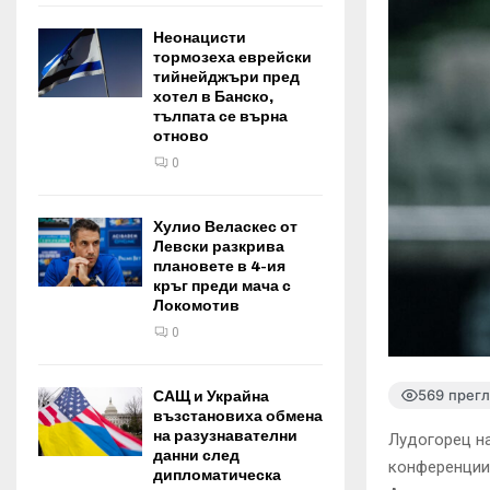
Неонацисти
тормозеха еврейски
тийнейджъри пред
хотел в Банско,
тълпата се върна
отново
0
Хулио Веласкес от
Левски разкрива
плановете в 4-ия
кръг преди мача с
Локомотив
0
569 прег
САЩ и Украйна
възстановиха обмена
на разузнавателни
Лудогорец на
данни след
конференциит
дипломатическа