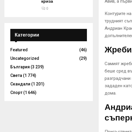
Авив, а първ
криза
0
Контурите на
трудният съп
Андриан Крае
Категории
допълнителе
Жребия
Featured
(46)
Uncategorized
(29)
Самият жреби
България
(3 239)
беше сред въ
Света
(1 774)
разградчани 
Скандали
(1 201)
зададен като
Спорт
(1 646)
дома.
Андриа
съпер
Присъствието