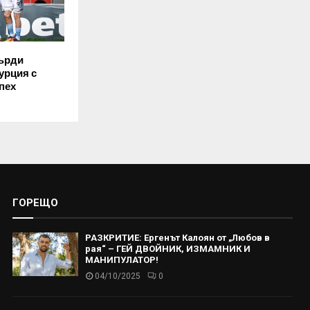
върди
урция с
пех
ГОРЕЩО
РАЗКРИТИЕ: Ергенът Калоян от „Любов в
рая“ – ГЕЙ ДВОЙНИК, ИЗМАМНИК И
МАНИПУЛАТОР!
04/10/2025
0