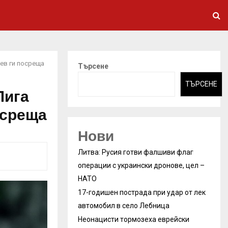
ев ги посреща
Търсене
ТЪРСЕНЕ
Лига
осреща
Нови
Литва: Русия готви фалшиви флаг
операции с украински дронове, цел –
НАТО
17-годишен пострада при удар от лек
автомобил в село Лебница
Неонацисти тормозеха еврейски