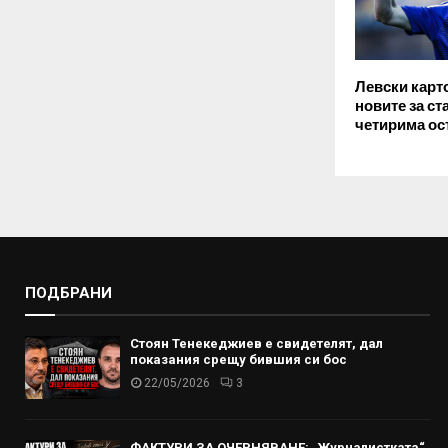
Левски карт
новите за ст
четирима ост
ПОДБРАНИ
Стоян Тенекеджиев е свидетелят, дал
показания срещу бившия си бос
22/05/2026
3
ФАКТУРИ ЗА ОЧЕРНЯВАНЕ: „Журналистката“