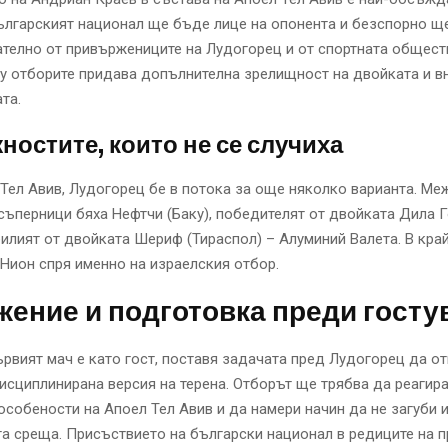
ългарският национал ще бъде лице на опонента и безспорно щ
телно от привържениците на Лудогорец и от спортната общест
 отборите придава допълнителна зрелищност на двойката и в
та.
остите, които не се случиха
Тел Авив, Лудогорец бе в потока за още няколко варианта. Ме
ъперници бяха Нефтчи (Баку), победителят от двойката Дила Го
билият от двойката Шериф (Тираспол) – Алуминий Валета. В кра
 Нион спря именно на израелския отбор.
ение и подготовка преди госту
ървият мач е като гост, поставя задачата пред Лудогорец да о
исциплинирана версия на терена. Отборът ще трябва да реагира
особености на Апоел Тел Авив и да намери начин да не загуби 
а среща. Присъствието на български национал в редиците на 