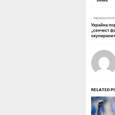
SHARE
PREVIOUS POST
Украйна пор
„сенчест ф
окупиранит
RELATED P