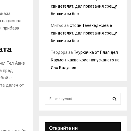
свидетелят, дал показания срещу
оказа
бившия си бос
я национал
Митьо
за
Стоян Тенекеджиев е
и прибавя
свидетелят, дал показания срещу
бившия си бос
ата
Теодора
за
Гмуркачка от Плая дел
Кармен: какво крие напускането на
ел Тел Авив
Иво Калушев
а пред
убой е
ита далеч от
S
e
a
S
r
c
E
h
Открийте ни
аният детайл