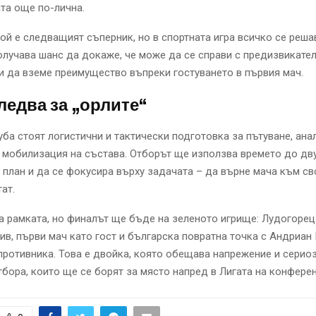
та още по-лична.
ой е следващият съперник, но в спортната игра всичко се решав
лучава шанс да докаже, че може да се справи с предизвикате
и да вземе преимущество въпреки гостуването в първия мач.
ледва за „орлите“
уба стоят логистични и тактически подготовка за пътуване, ана
 мобилизация на състава. Отборът ще използва времето до дву
 план и да се фокусира върху задачата – да върне мача към св
ат.
 рамката, но финалът ще бъде на зеленото игрище: Лудогоре
ив, първи мач като гост и българска повратна точка с Андриан
противника. Това е двойка, която обещава напрежение и серио
бора, които ще се борят за място напред в Лигата на конферен