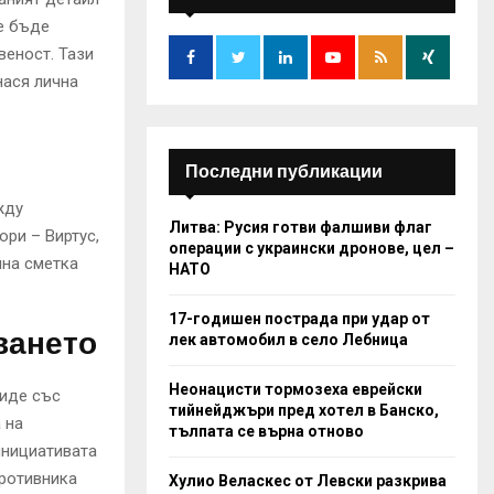
f
A
е бъде
o
r
веност. Тази
R
:
нася лична
C
H
Последни публикации
жду
Литва: Русия готви фалшиви флаг
ри – Виртус,
операции с украински дронове, цел –
йна сметка
НАТО
17-годишен пострада при удар от
ването
лек автомобил в село Лебница
Неонацисти тормозеха еврейски
тиде със
тийнейджъри пред хотел в Банско,
 на
тълпата се върна отново
инициативата
противника
Хулио Веласкес от Левски разкрива