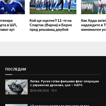
отекира
Кой ще оцелее? 11-те на
Как Арда зат
арта в ШЛ,
Спартак (Варна) и Берое
надеждите в Т
ават аут
пред решаващ двубой
минимален ус
ПОСЛЕДНИ
Литва: Русия готви фалшиви флаг операции
с украински дронове, цел – НАТО
06/08/2026
0
17-годишен пострада при удар от лек