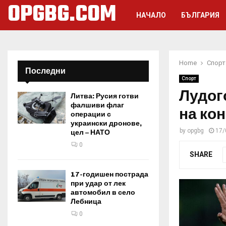
OPGBG.COM
НАЧАЛО
БЪЛГАРИЯ
Home
Спорт
Последни
Спорт
Лудог
Литва: Русия готви
фалшиви флаг
на ко
операции с
украински дронове,
by
opgbg
17/
цел – НАТО
0
SHARE
17-годишен пострада
при удар от лек
автомобил в село
Лебница
0