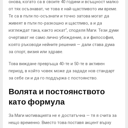
онова, когато са в своите 40 години и всъщност малко
от тях осъзнават, че това е най-щастливото им време.
Те са в пъти по-осъзнати и точно затова могат да
живеят в пъти по-разкошно и щастливо, а и да
изглеждат така, както искат“, споделя Маги. Тези думи
очертават не само лично убеждение, а и философия,
която ръководи нейните решения — дали става дума
за спорт, визия или здраве.
Това виждане превръща 40-те и 50-те в активен
период, в който човек може да зададе нов стандарт
за себе си и да го поддържа с постоянство.
Волята и постоянството
като формула
За Маги мотивацията не е достатъчна — тя я счита за
нещо временно. Вместо това поставя акцент върху