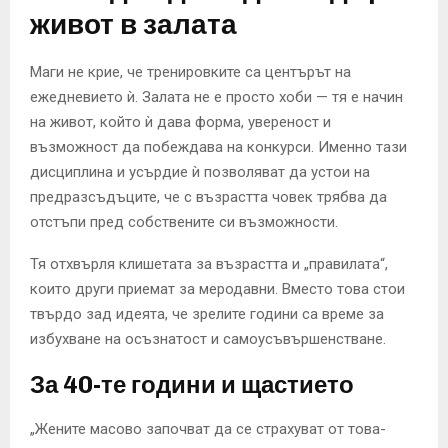
живот в залата
Маги не крие, че тренировките са центърът на
ежедневието ѝ. Залата не е просто хоби — тя е начин
на живот, който ѝ дава форма, увереност и
възможност да побеждава на конкурси. Именно тази
дисциплина и усърдие ѝ позволяват да устои на
предразсъдъците, че с възрастта човек трябва да
отстъпи пред собствените си възможности.
Тя отхвърля клишетата за възрастта и „правилата“,
които други приемат за меродавни. Вместо това стои
твърдо зад идеята, че зрелите години са време за
избухване на осъзнатост и самоусъвършенстване.
За 40-те години и щастието
„Жените масово започват да се страхуват от това-