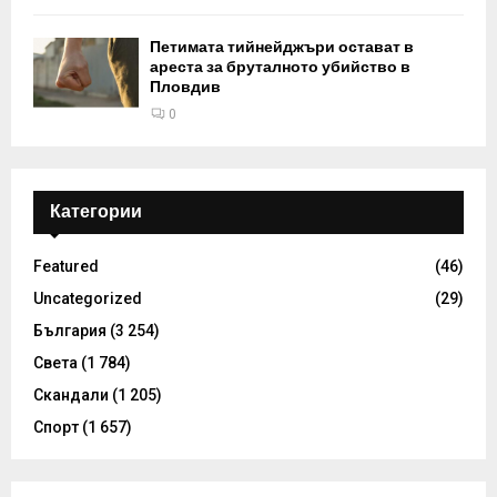
Петимата тийнейджъри остават в
ареста за бруталното убийство в
Пловдив
0
Категории
Featured
(46)
Uncategorized
(29)
България
(3 254)
Света
(1 784)
Скандали
(1 205)
Спорт
(1 657)