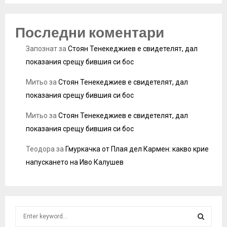
Последни коментари
Запознат
за
Стоян Тенекеджиев е свидетелят, дал
показания срещу бившия си бос
Митьо
за
Стоян Тенекеджиев е свидетелят, дал
показания срещу бившия си бос
Митьо
за
Стоян Тенекеджиев е свидетелят, дал
показания срещу бившия си бос
Теодора
за
Гмуркачка от Плая дел Кармен: какво крие
напускането на Иво Калушев
S
e