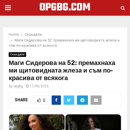
OPGBG.COM
PRIMARY
MENU
Home
Скандали
Маги Сидерова на 52: премахнаха ми щитовидната жлеза и
съм по-красива от всякога
Скандали
Маги Сидерова на 52: премахнаха
ми щитовидната жлеза и съм по-
красива от всякога
by
opgbg
17/06/2026
SHARE
0