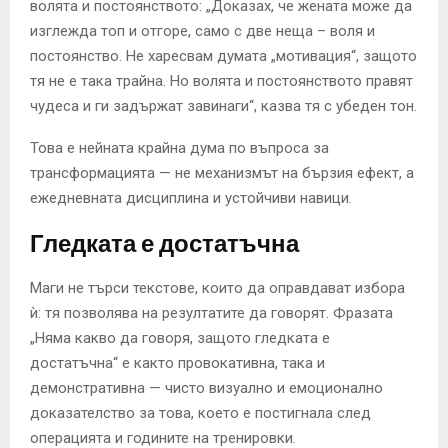
волята и постоянството: „Доказах, че жената може да
изглежда топ и отгоре, само с две неща – воля и
постоянство. Не харесвам думата „мотивация“, защото
тя не е така трайна. Но волята и постоянството правят
чудеса и ги задържат завинаги“, казва тя с убеден тон.
Това е нейната крайна дума по въпроса за
трансформацията — не механизмът на бързия ефект, а
ежедневната дисциплина и устойчиви навици.
Гледката е достатъчна
Маги не търси текстове, които да оправдават избора
ѝ: тя позволява на резултатите да говорят. Фразата
„Няма какво да говоря, защото гледката е
достатъчна“ е както провокативна, така и
демонстративна — чисто визуално и емоционално
доказателство за това, което е постигнала след
операцията и годините на тренировки.