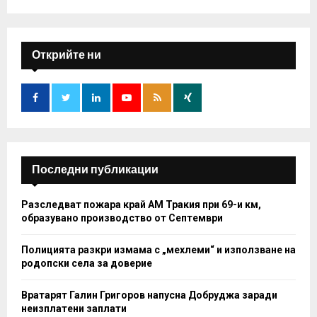
a
S
r
c
E
h
Открийте ни
f
A
o
r
R
:
C
H
Последни публикации
Разследват пожара край АМ Тракия при 69-и км,
образувано производство от Септември
Полицията разкри измама с „мехлеми“ и използване на
родопски села за доверие
Вратарят Галин Григоров напусна Добруджа заради
неизплатени заплати