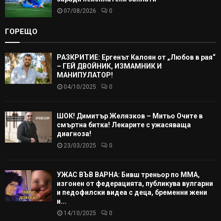
07/08/2026
0
ГОРЕЩО
РАЗКРИТИЕ: Ергенът Калоян от „Любов в рая“
– ГЕЙ ДВОЙНИК, ИЗМАМНИК И
МАНИПУЛАТОР!
04/10/2025
0
ШОК! Димитър Желязков – Митьо Очите в
смъртна битка! Лекарите с ужасяваща
диагноза!
23/03/2025
0
УЖАС ВЪВ ВАРНА: Бивш треньор по ММА,
изгонен от федерацията, публикува вулгарни
и педофилски видеа с деца, бременни жени
и...
14/10/2025
0