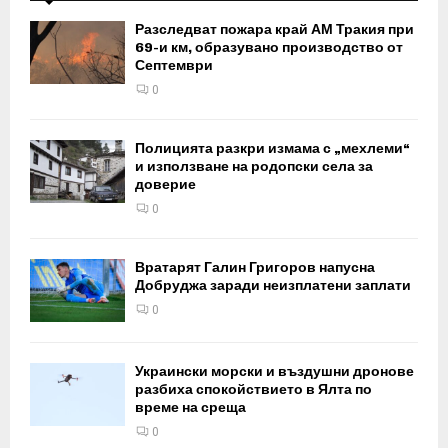
Разследват пожара край АМ Тракия при
69-и км, образувано производство от
Септември
0
Полицията разкри измама с „мехлеми“
и използване на родопски села за
доверие
0
Вратарят Галин Григоров напусна
Добруджа заради неизплатени заплати
0
Украински морски и въздушни дронове
разбиха спокойствието в Ялта по
време на среща
0