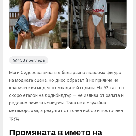
453 прегледа
Маги Сидерова винаги е била разпознаваема фигура
на модната сцена, но днес образът ѝ не прилича на
класическия модел от младите ѝ години. На 52 тя е по-
скоро еталон на бодибилдър — не излиза от залата и
редовно печели конкурси. Това не е случайна
метаморфоза, а резултат от точен избор и постоянен
труд.
Промяната в името на