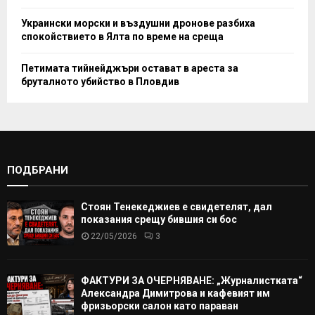
Украински морски и въздушни дронове разбиха
спокойствието в Ялта по време на среща
Петимата тийнейджъри остават в ареста за
бруталното убийство в Пловдив
ПОДБРАНИ
Стоян Тенекеджиев е свидетелят, дал
показания срещу бившия си бос
22/05/2026
3
ФАКТУРИ ЗА ОЧЕРНЯВАНЕ: „Журналистката“
Александра Димитрова и кафевият им
фризьорски салон като параван