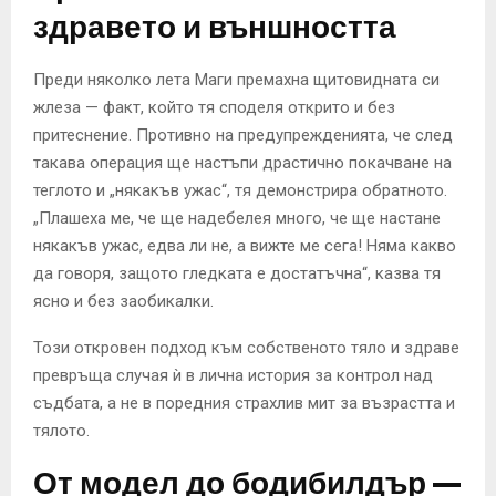
здравето и външността
Преди няколко лета Маги премахна щитовидната си
жлеза — факт, който тя споделя открито и без
притеснение. Противно на предупрежденията, че след
такава операция ще настъпи драстично покачване на
теглото и „някакъв ужас“, тя демонстрира обратното.
„Плашеха ме, че ще надебелея много, че ще настане
някакъв ужас, едва ли не, а вижте ме сега! Няма какво
да говоря, защото гледката е достатъчна“, казва тя
ясно и без заобикалки.
Този откровен подход към собственото тяло и здраве
превръща случая ѝ в лична история за контрол над
съдбата, а не в поредния страхлив мит за възрастта и
тялото.
От модел до бодибилдър —