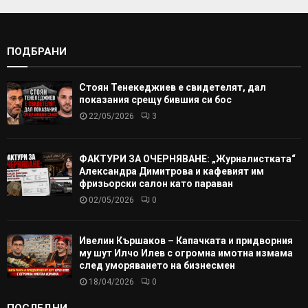
ПОДБРАНИ
Стоян Тенекеджиев е свидетелят, дал
показания срещу бившия си бос
22/05/2026
3
ФАКТУРИ ЗА ОЧЕРНЯВАНЕ: „Журналистката“
Александра Димитрова и кафевият им
фризьорски салон като параван
02/05/2026
0
Ивелин Кършаков – Капачката и придворния
му шут Илчо Илев с огромна имотна измама
след уморяването на бизнесмен
18/04/2026
0
ПОСЛЕДНИ