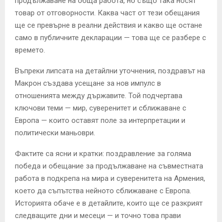
продължаване на обща работа, но също така носят
товар от отговорности. Каква част от тези обещания
ще се превърне в реални действия и какво ще остане
само в публичните декларации — това ще се разбере с
времето.
Въпреки липсата на детайлни уточнения, поздравът на
Макрон създава усещане за нов импулс в
отношенията между държавите. Той подчертава
ключови теми — мир, суверенитет и сближаване с
Европа — които оставят поле за интерпретации и
политически маньоври.
Фактите са ясни и кратки: поздравление за голяма
победа и обещание за продължаване на съвместната
работа в подкрепа на мира и суверенитета на Армения,
което да съпътства нейното сближаване с Европа.
Историята обаче е в детайлите, които ще се разкрият
следващите дни и месеци — и точно това прави