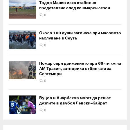
Тодор Манев иска стабилно
представяне след кошмарен сезон
0
Около 100 души загинаха при масовото
нахлуване в Сеута
0
Пожар спря движението при 69-ти км на
АМ Тракия, затвориха отбивката за
Септември
0
Вуцов и Анарбеков могат да решат
дузпите в двубоя Левски–Кайрат
0