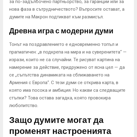
за по-задълбочено партньорство, за гаранции или за
нова фаза в сътрудничеството? Въпросите остават, а
думите на Макрон подтикват към размисъл.
Древна игра с модерни думи
Тонът на поздравлението е едновременно топъл и
прагматичен: „в подкрепа на мира и на суверенитета“ —
изрази, които не са случайни. Те рисуват картина на
намерение за действие, придружено от ясна цел — да
се „съпътства динамиката на сближаването на
Армения с Европа“. С тези думи се открива карта, в
която има посока и амбиция. Но какви са следващите
стъпки? Това остава загадка, която провокира
любопитство.
Защо думите могат да
променят настроенията