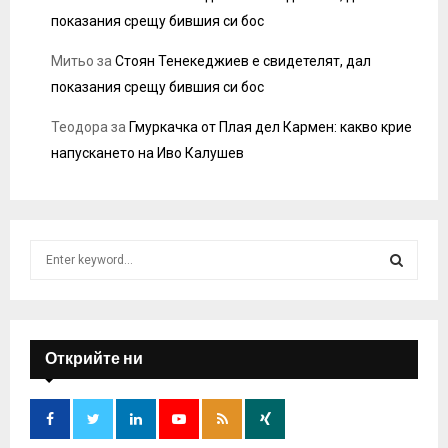
показания срещу бившия си бос
Митьо
за
Стоян Тенекеджиев е свидетелят, дал
показания срещу бившия си бос
Теодора
за
Гмуркачка от Плая дел Кармен: какво крие
напускането на Иво Калушев
S
e
a
S
r
c
E
h
Открийте ни
f
A
o
r
R
: