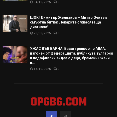
04/10/2025
0
ШОК! Димитър Желязков – Митьо Очите в
смъртна битка! Лекарите с ужасяваща
диагноза!
23/03/2025
0
УЖАС ВЪВ ВАРНА: Бивш треньор по ММА,
изгонен от федерацията, публикува вулгарни
и педофилски видеа с деца, бременни жени
и...
14/10/2025
0
OPGBG.COM