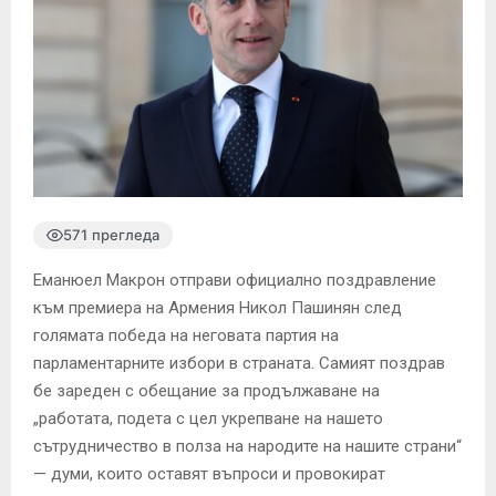
571 прегледа
Еманюел Макрон отправи официално поздравление
към премиера на Армения Никол Пашинян след
голямата победа на неговата партия на
парламентарните избори в страната. Самият поздрав
бе зареден с обещание за продължаване на
„работата, подета с цел укрепване на нашето
сътрудничество в полза на народите на нашите страни“
— думи, които оставят въпроси и провокират