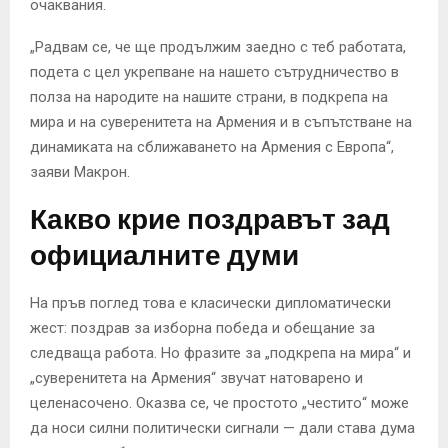
очаквания.
„Радвам се, че ще продължим заедно с теб работата,
подета с цел укрепване на нашето сътрудничество в
полза на народите на нашите страни, в подкрепа на
мира и на суверенитета на Армения и в съпътстване на
динамиката на сближаването на Армения с Европа“,
заяви Макрон.
Какво крие поздравът зад
официалните думи
На пръв поглед това е класически дипломатически
жест: поздрав за изборна победа и обещание за
следваща работа. Но фразите за „подкрепа на мира“ и
„суверенитета на Армения“ звучат натоварено и
целенасочено. Оказва се, че простото „честито“ може
да носи силни политически сигнали — дали става дума