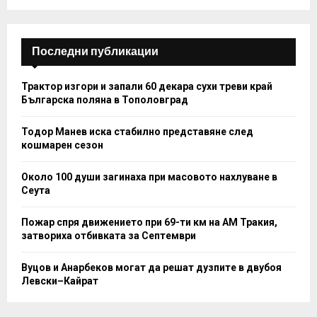
C
H
Последни публикации
Трактор изгори и запали 60 декара сухи треви край
Българска поляна в Тополовград
Тодор Манев иска стабилно представяне след
кошмарен сезон
Около 100 души загинаха при масовото нахлуване в
Сеута
Пожар спря движението при 69-ти км на АМ Тракия,
затвориха отбивката за Септември
Вуцов и Анарбеков могат да решат дузпите в двубоя
Левски–Кайрат