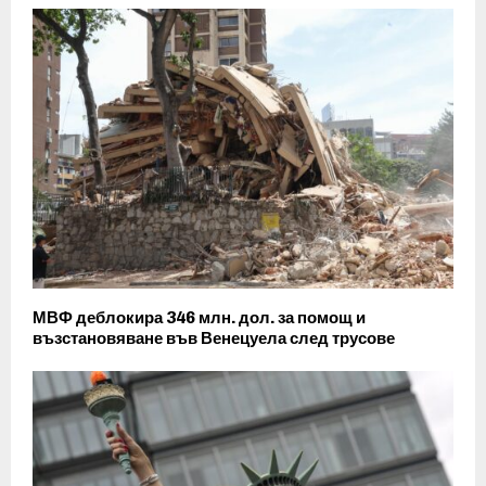
МВФ деблокира 346 млн. дол. за помощ и
възстановяване във Венецуела след трусове