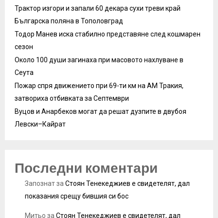
Трактор изгори и запали 60 декара сухи треви край
Българска поляна в Тополовград
Тодор Манев иска стабилно представяне след кошмарен
сезон
Около 100 души загинаха при масовото нахлуване в
Сеута
Пожар спря движението при 69-ти км на АМ Тракия,
затвориха отбивката за Септември
Вуцов и Анарбеков могат да решат дузпите в двубоя
Левски–Кайрат
Последни коментари
Запознат
за
Стоян Тенекеджиев е свидетелят, дал
показания срещу бившия си бос
Митьо
за
Стоян Тенекеджиев е свидетелят, дал