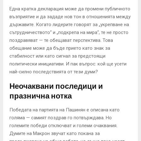
Една кратка декларация може да промени публичното
възприятие и да зададе нов тон в отношенията между
държавите. Когато лидерите говорят за „укрепване на
сътрудничеството“ и „подкрепа на мира“, те не просто
поздравяват — те обещават перспектива. Това
обещание може да бъде прието като знак за
стабилност или като сигнал за предстоящи
политически инициативи. И пак въпрос: кой ще усети
най-силно последствията от тези думи?
Неочаквани последици и
празнична нотка
Победата на партията на Пашинян е описана като
голяма — самият поздрав го потвърждава. Но
големите победи отключват и големи очаквания.
Думите на Макрон звучат като покана за