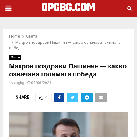
OPGBG.COM
PRIMARY
MENU
Home
Света
Макрон поздрави Пашинян — какво означава голямата
победа
Света
Макрон поздрави Пашинян — какво
означава голямата победа
by
opgbg
08/06/2026
SHARE
0